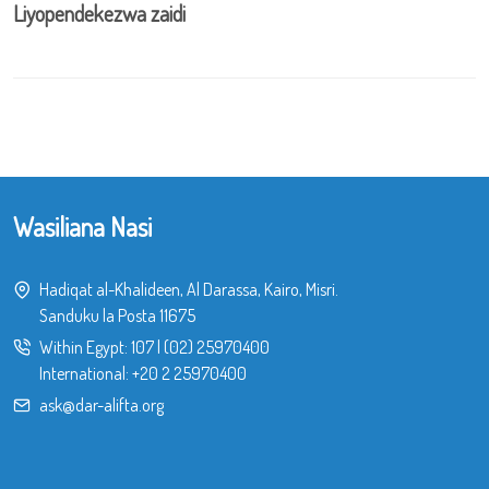
Liyopendekezwa zaidi
Wasiliana Nasi
Hadiqat al-Khalideen, Al Darassa, Kairo, Misri.
Sanduku la Posta 11675
Within Egypt:
107
|
(02) 25970400
International:
+20 2 25970400
ask@dar-alifta.org