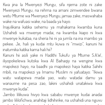
Kwa jina la Mwenyezi Mungu, sifa njema zote ni zake
Mwenyezi Mungu, na rehma na amani zimwendee bwana
wetu Mtume wa Mwenyezi Mungu, jamaa zake, maswahaba
wake na wafuasi wake, na baada ya hayo:
Inajulikana katika sehemu ya mahakama kwamba kuna
Ushahidi wa mwenye madai, na kwamba kiapo ni kwa
mwenye kukataa, na sheria hii ni ya jumla na ina mambo ya
pekee. Je, hali ya kudai mtu kuwa ni “mwizi”, kanuni hii
inatumika katika kama hali hii?
Kanuni hii asili yake ni Hadithi Tukufu ya Mtume S.A.W.,
iliyopokelewa kutoka kwa Al Baihaqiy na wengine kwa
mapokezi hayo, na baadhi ya mapokezi haya katika Sahihi
mbili, na mapokezi ya Imamu Muslim ni yafuatayo: "Ikiwa
watu watapewa madai yao, watu watadai damu ya
wanaume na pesa zao, lakini ushahidi unatakiwa kwa
mwenye kudai".
Jambo lilikuwa hivyo kwa sababu mwenye kudai anadai
jambo lililofichwa, anahitaji lidhihirike, na ushahidi una nguvu