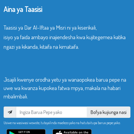
Aina ya Taasisi
Taasisi ya Dar Al-Iftaa ya Misri ni ya kiserikali,
isiyo ya faida ambayo inajiendesha kwa kujitegemea katika
ngazi ya kikanda, kitaifa na kimataifa.
Jisajili kwenye orodha yetu ya wanaopokea barua pepe na
uwe wa kwanza kupokea fatwa mpya, makala na habari
mbalimbali.
Bofya kujiunga nasi
Usiwe na wasiwasi wowote, tutayalinda maelezo yako na hatutaitupa barua pepe yako.