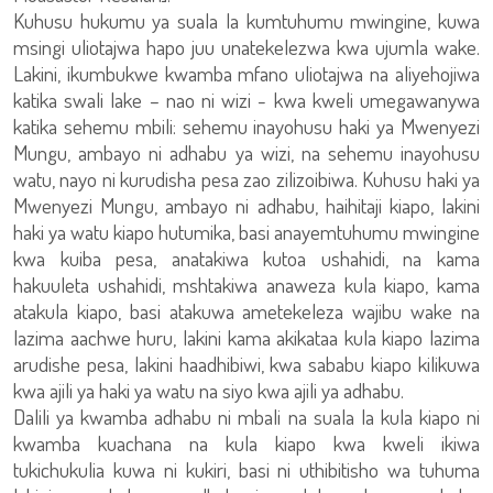
Kuhusu hukumu ya suala la kumtuhumu mwingine, kuwa
msingi uliotajwa hapo juu unatekelezwa kwa ujumla wake.
Lakini, ikumbukwe kwamba mfano uliotajwa na aliyehojiwa
katika swali lake – nao ni wizi - kwa kweli umegawanywa
katika sehemu mbili: sehemu inayohusu haki ya Mwenyezi
Mungu, ambayo ni adhabu ya wizi, na sehemu inayohusu
watu, nayo ni kurudisha pesa zao zilizoibiwa. Kuhusu haki ya
Mwenyezi Mungu, ambayo ni adhabu, haihitaji kiapo, lakini
haki ya watu kiapo hutumika, basi anayemtuhumu mwingine
kwa kuiba pesa, anatakiwa kutoa ushahidi, na kama
hakuuleta ushahidi, mshtakiwa anaweza kula kiapo, kama
atakula kiapo, basi atakuwa ametekeleza wajibu wake na
lazima aachwe huru, lakini kama akikataa kula kiapo lazima
arudishe pesa, lakini haadhibiwi, kwa sababu kiapo kilikuwa
kwa ajili ya haki ya watu na siyo kwa ajili ya adhabu.
Dalili ya kwamba adhabu ni mbali na suala la kula kiapo ni
kwamba kuachana na kula kiapo kwa kweli ikiwa
tukichukulia kuwa ni kukiri, basi ni uthibitisho wa tuhuma