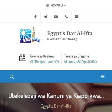
KISWAHILI
Facebook
Twitter
Youtube
+20 2 25970400
ask@dar-alifta.org
Tarehe ya Kiislamu
Tarehe ya Gregoria
23 Mfunguo Tano 1448
Alhamisi, 06 Agosti 2026
Utekelezaji wa Kanuni ya Kiapo kwa...
Egypt's Dar Al-Ifta