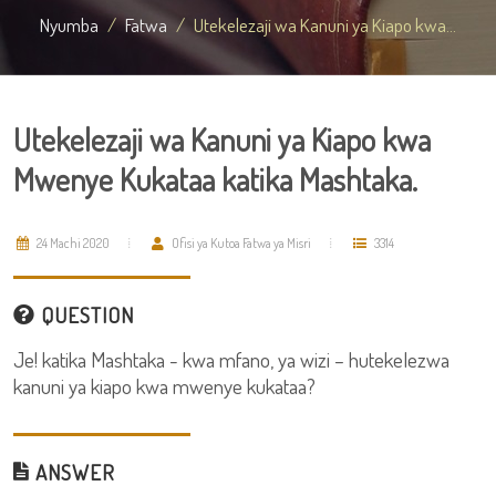
Nyumba
Fatwa
Utekelezaji wa Kanuni ya Kiapo kwa...
Utekelezaji wa Kanuni ya Kiapo kwa
Mwenye Kukataa katika Mashtaka.
24 Machi 2020
Ofisi ya Kutoa Fatwa ya Misri
3314
QUESTION
Je! katika Mashtaka - kwa mfano, ya wizi – hutekelezwa
kanuni ya kiapo kwa mwenye kukataa?
ANSWER