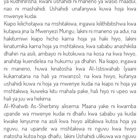
ya kudhihirisha; kwani ushahidi ni maneno ya wasio maadui,
nao ni mashahidi. Ushahidi unafanywa kuwa hoja kwa
mwenye kudai.
Kiapo kilichotajwa na mshitakiwa, ingawa kilithibitishwa kwa
kutajwa jina la Mwenyezi Mungu, lakini ni maneno ya adui, na
hakitumiwi kiapo hicho kama hoja ya haki hiyo, lakini
kinatumika kama hoja ya mshtakiwa, kwa sababu anashikilia
dhahiri na asili, ambayo ni kutokuwa na kosa na kwa hivyo,
anahitaji kuendelea na hukumu ya dhahiri. Na kiapo, ingawa
ni maneno, huwa kinatosha kwa Al-Istiswahab (yaani
kukamatana na hali ya mwanzo); na kwa hivyo, kufanya
ushahidi kuwa ni hoja ya mwenye kudai na kiapo ni hoja ya
mshtakiwa, kuweka kitu mahala pake, hali hiyo ni upeo wa
hali ya juu wa hekima.
Al-Khatwib As-Sherbiniy alisema: Maana yake ni kwamba
upande wa mwenye kudai ni dhaifu kwa sababu ya kudai
kwake kinyume na asili kwa hivyo alitakiwa kutoa hoja ya
nguvu, na upande wa mshtakiwa ni nguvu kwa hivyo
inatosha kutoa hoja dhaifu, lakini Ushahidi ulikuwa wa nguvu