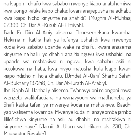
na kiapo ni dhaifu kwa sababu mwenye kiapo anatuhumiwa
kwa uongo katika kiapo chake; kwani anajiepusha na adhabu
kwa kiapo hicho kinyume na shahidi”. [Mughni Al-Muhtaaj
6/399, Ch. Dar Al-Kutub Al-Elmiyah].
Badr Ed-Diin Al-Ainiy alisema: “Imesemekana kwamba:
Hekima ni katika hali ya kufanya ushahidi kwa mwenye
kudai kwa sababu upande wake ni dhaifu, kwani anasema
kinyume na hali iliyo dhahiri anajitia nguvu kwa ushahidi, na
upande wa mshtakiwa ni nguvu, kwa sababu asili ni
kutokuwa na hatia, kwa hivyo inatosha kula kiapo kwani
kiapo ndicho ni hoja dhaifu. [Umdet Al-Qarii' Sharhu Sahihi
Al-Bukhariy 13/248, Ch. Dar At-Turath Al-Arabiy].
Ibn Rajab Al-Hanbaliy alisema: “Wanavyuoni miongoni mwa
wenzetu walitofautiana na wanavyuoni wa madhehebu ya
Shafi katika tafsiri ya mwenye kudai na mshtakiwa. Baadhi
yao walisema kwamba: Mwenye kudai ni anayeomba jambo
lililofichwa kinyume na asili au dhahiri, na mshtakiwa ni
kinyume naye” [Jamii' Al-Ulum wal Hikam uk. 230, Ch.
Muasastur Resalah].