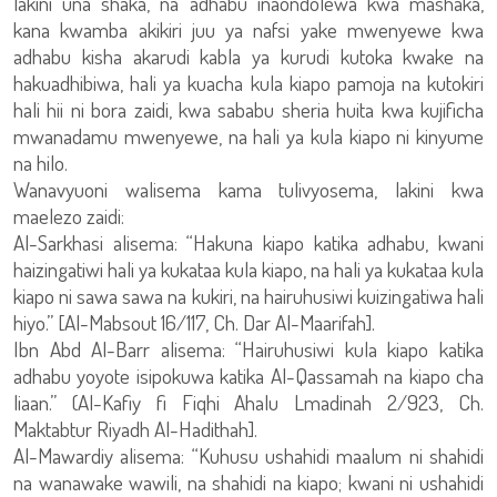
lakini una shaka, na adhabu inaondolewa kwa mashaka,
kana kwamba akikiri juu ya nafsi yake mwenyewe kwa
adhabu kisha akarudi kabla ya kurudi kutoka kwake na
hakuadhibiwa, hali ya kuacha kula kiapo pamoja na kutokiri
hali hii ni bora zaidi, kwa sababu sheria huita kwa kujificha
mwanadamu mwenyewe, na hali ya kula kiapo ni kinyume
na hilo.
Wanavyuoni walisema kama tulivyosema, lakini kwa
maelezo zaidi:
Al-Sarkhasi alisema: “Hakuna kiapo katika adhabu, kwani
haizingatiwi hali ya kukataa kula kiapo, na hali ya kukataa kula
kiapo ni sawa sawa na kukiri, na hairuhusiwi kuizingatiwa hali
hiyo.” [Al-Mabsout 16/117, Ch. Dar Al-Maarifah].
Ibn Abd Al-Barr alisema: “Hairuhusiwi kula kiapo katika
adhabu yoyote isipokuwa katika Al-Qassamah na kiapo cha
liaan.” (Al-Kafiy fi Fiqhi Ahalu Lmadinah 2/923, Ch.
Maktabtur Riyadh Al-Hadithah].
Al-Mawardiy alisema: “Kuhusu ushahidi maalum ni shahidi
na wanawake wawili, na shahidi na kiapo; kwani ni ushahidi