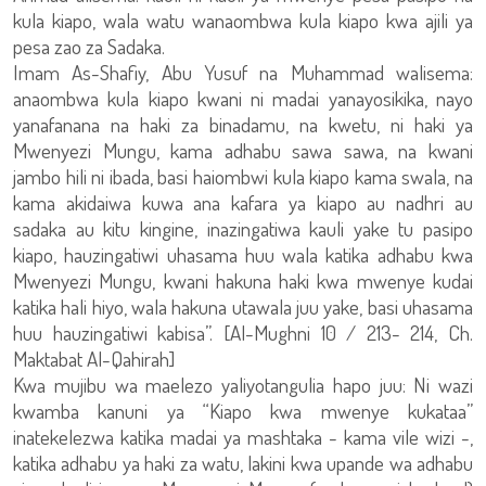
kula kiapo, wala watu wanaombwa kula kiapo kwa ajili ya
pesa zao za Sadaka.
Imam As-Shafiy, Abu Yusuf na Muhammad walisema:
anaombwa kula kiapo kwani ni madai yanayosikika, nayo
yanafanana na haki za binadamu, na kwetu, ni haki ya
Mwenyezi Mungu, kama adhabu sawa sawa, na kwani
jambo hili ni ibada, basi haiombwi kula kiapo kama swala, na
kama akidaiwa kuwa ana kafara ya kiapo au nadhri au
sadaka au kitu kingine, inazingatiwa kauli yake tu pasipo
kiapo, hauzingatiwi uhasama huu wala katika adhabu kwa
Mwenyezi Mungu, kwani hakuna haki kwa mwenye kudai
katika hali hiyo, wala hakuna utawala juu yake, basi uhasama
huu hauzingatiwi kabisa”. [Al-Mughni 10 / 213- 214, Ch.
Maktabat Al-Qahirah]
Kwa mujibu wa maelezo yaliyotangulia hapo juu: Ni wazi
kwamba kanuni ya “Kiapo kwa mwenye kukataa”
inatekelezwa katika madai ya mashtaka - kama vile wizi -,
katika adhabu ya haki za watu, lakini kwa upande wa adhabu