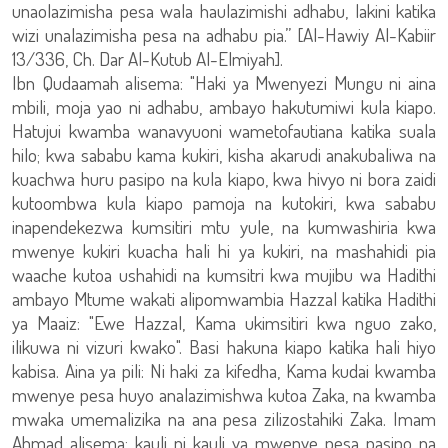
unaolazimisha pesa wala haulazimishi adhabu, lakini katika
wizi unalazimisha pesa na adhabu pia.” [Al-Hawiy Al-Kabiir
13/336, Ch. Dar Al-Kutub Al-Elmiyah].
Ibn Qudaamah alisema: "Haki ya Mwenyezi Mungu ni aina
mbili, moja yao ni adhabu, ambayo hakutumiwi kula kiapo.
Hatujui kwamba wanavyuoni wametofautiana katika suala
hilo; kwa sababu kama kukiri, kisha akarudi anakubaliwa na
kuachwa huru pasipo na kula kiapo, kwa hivyo ni bora zaidi
kutoombwa kula kiapo pamoja na kutokiri, kwa sababu
inapendekezwa kumsitiri mtu yule, na kumwashiria kwa
mwenye kukiri kuacha hali hi ya kukiri, na mashahidi pia
waache kutoa ushahidi na kumsitri kwa mujibu wa Hadithi
ambayo Mtume wakati alipomwambia Hazzal katika Hadithi
ya Maaiz: "Ewe Hazzal, Kama ukimsitiri kwa nguo zako,
ilikuwa ni vizuri kwako". Basi hakuna kiapo katika hali hiyo
kabisa. Aina ya pili: Ni haki za kifedha, Kama kudai kwamba
mwenye pesa huyo analazimishwa kutoa Zaka, na kwamba
mwaka umemalizika na ana pesa zilizostahiki Zaka. Imam
Ahmad alisema: kauli ni kauli ya mwenye pesa pasipo na