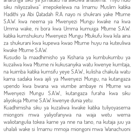
siku niliyozaliwa” imepokelewa na Imamu Muslim katika
Hadithi ya Abi Qatadah R.A. nayo ni shukrani yake Mtume
S.A.W. kwa neema ya Mwenyezi Mungu kwake na kwa
Umma wake, ni bora kwa Umma kumuiga Mtume S.A.W.
katika kumshukuru Mwenyezi Mungu Mtukufu kwa kila aina
za shukurani kwa kupewa kwao Mtume huyu na kuteuliwa
kwake Mtume S.A.W.
Kusudio la maadhimisho ya Kisharia ya kumbukumbu ya
kuzaliwa kwa Mtume ni kukusanyika watu kwenye kumtaja,
na kuimba katika kumsifu yeye S.A.W., kulisha chakula watu
kama sadaka kwa ajili ya Mwenyezi Mungu, na kutangaza
upendo kwa bwana wa viumbe ambaye ni Mtume wa
Mwenyezi Mungu S.A.W., kutangaza furaha kwa siku
aliyokuja Mtume S.A.W. kwenye dunia yetu.
Kuadhimisha siku ya kuzaliwa kwake katika tuliyoyasema
miongoni mwa yaliyofanywa na waja wetu wema
waliotangulia tokea karne ya nne na tano, na kutaja juu ya
uhalali wake si Imamu mmoja miongoni mwa Wanachuoni