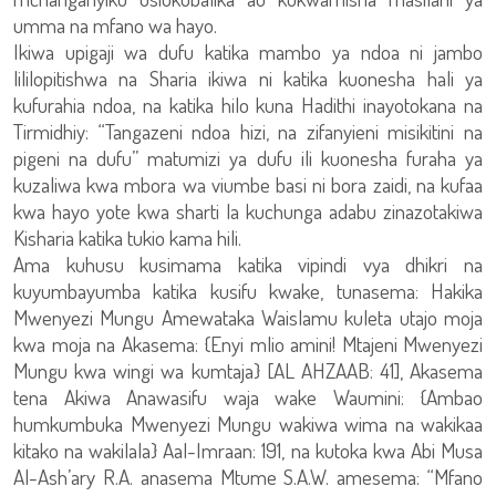
umma na mfano wa hayo.
Ikiwa upigaji wa dufu katika mambo ya ndoa ni jambo
lililopitishwa na Sharia ikiwa ni katika kuonesha hali ya
kufurahia ndoa, na katika hilo kuna Hadithi inayotokana na
Tirmidhiy: “Tangazeni ndoa hizi, na zifanyieni misikitini na
pigeni na dufu” matumizi ya dufu ili kuonesha furaha ya
kuzaliwa kwa mbora wa viumbe basi ni bora zaidi, na kufaa
kwa hayo yote kwa sharti la kuchunga adabu zinazotakiwa
Kisharia katika tukio kama hili.
Ama kuhusu kusimama katika vipindi vya dhikri na
kuyumbayumba katika kusifu kwake, tunasema: Hakika
Mwenyezi Mungu Amewataka Waislamu kuleta utajo moja
kwa moja na Akasema: {Enyi mlio amini! Mtajeni Mwenyezi
Mungu kwa wingi wa kumtaja} [AL AHZAAB: 41], Akasema
tena Akiwa Anawasifu waja wake Waumini: {Ambao
humkumbuka Mwenyezi Mungu wakiwa wima na wakikaa
kitako na wakilala} Aal-Imraan: 191, na kutoka kwa Abi Musa
Al-Ash’ary R.A. anasema Mtume S.A.W. amesema: “Mfano