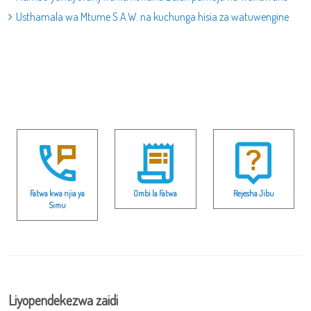
Usthamala wa Mtume S.A.W. na kuchunga hisia za watuwengine
Fatwa kwa njia ya
Ombi la Fatwa
Rejesha Jibu
Simu
Liyopendekezwa zaidi