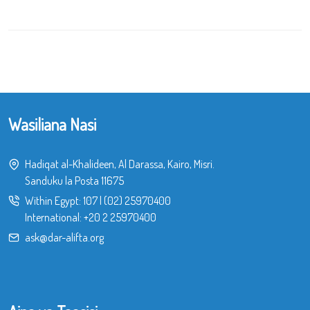
Wasiliana Nasi
Hadiqat al-Khalideen, Al Darassa, Kairo, Misri.
Sanduku la Posta 11675
Within Egypt:
107
|
(02) 25970400
International:
+20 2 25970400
ask@dar-alifta.org