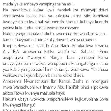
madai yake ambayo yanapingana na asili.
Na inasisitizwa kufaa ikiwa harakati za mfanyaji dhikri
zimefanyika katika hali ya kutojijua kama vile kuzidiwa
kwenye dhikri kwa hali ya upendo zaidi na kufanya kitendo
pasina kukusudia kama alivyosema mshairi:
Hakika yangu napata utukufu kwa mtikisiko wa utajo wako -
kama anavyoamka ndege aliyeloweshwa na umande.
Imepokelewa na Haafidh Abu Naiim kutoka kwa Imamu
Ally R.A. amesema katika wasifu wa Sahaba: “Pindi
anapotajwa Mwenyezi Mungu, basi yumbeni kama
unavyoyumba mti wakati wa upepo na kutangatanga macho
yoa kabla ya nguo zao” hii ni athari ya wazi kuwa Masahaba
walikuwa wakiyumbayumba sana katika dhikri.
Amesema Mwanachuoni Ibn Kamal Basha ni miongoni
mwa Wanachuoni wa Imamu Abu Hanifah pindi alipokuwa
akitoa Fatwa kwenye masuala haya:
Hakuna ubaya wowote unapofanukiwa kujikurubisha (kwa
Mwenyezi Mungu)
Wala sio vibaya kuyumbayumba unapokuwa na nia njema