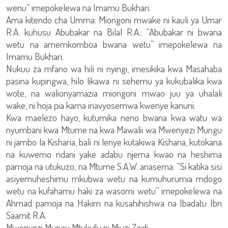
wenu” imepokelewa na Imamu Bukhari.
Ama kitendo cha Umma: Miongoni mwake ni kauli ya Umar
R.A. kuhusu Abubakar na Bilal R.A.: “Abubakar ni bwana
wetu na amemkomboa bwana wetu” imepokelewa na
Imamu Bukhari.
Nukuu za mfano wa hili ni nyingi, imesikika kwa Masahaba
pasina kupingwa, hilo likawa ni sehemu ya kukubalika kwa
wote, na walionyamazia miongoni mwao juu ya uhalali
wake, ni hoja pia kama inavyosemwa kwenye kanuni.
Kwa maelezo hayo, kutumika neno bwana kwa watu wa
nyumbani kwa Mtume na kwa Mawalii wa Mwenyezi Mungu
ni jambo la Kisharia, bali ni lenye kutakiwa Kisharia, kutokana
na kuwemo ndani yake adabu njema kwao na heshima
pamoja na utukuzo, na Mtume S.A.W. anasema: “Si katika sisi
asiyemuheshimu mkubwa wetu na kumuhurumia mdogo
wetu na kufahamu haki za wasomi wetu” imepokelewa na
Ahmad pamoja na Hakim na kusahihishwa na Ibadatu Ibn
Saamit R.A.
Mwenyezi Mungu Mtukufu ni Mjuzi Zaidi