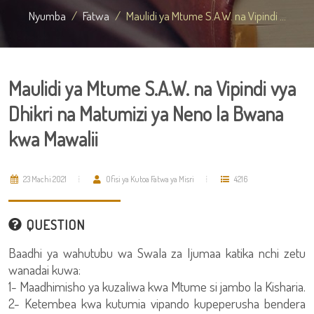
Nyumba
Fatwa
Maulidi ya Mtume S.A.W. na Vipindi ...
Maulidi ya Mtume S.A.W. na Vipindi vya
Dhikri na Matumizi ya Neno la Bwana
kwa Mawalii
23 Machi 2021
Ofisi ya Kutoa Fatwa ya Misri
4216
QUESTION
Baadhi ya wahutubu wa Swala za Ijumaa katika nchi zetu
wanadai kuwa:
1- Maadhimisho ya kuzaliwa kwa Mtume si jambo la Kisharia.
2- Ketembea kwa kutumia vipando kupeperusha bendera