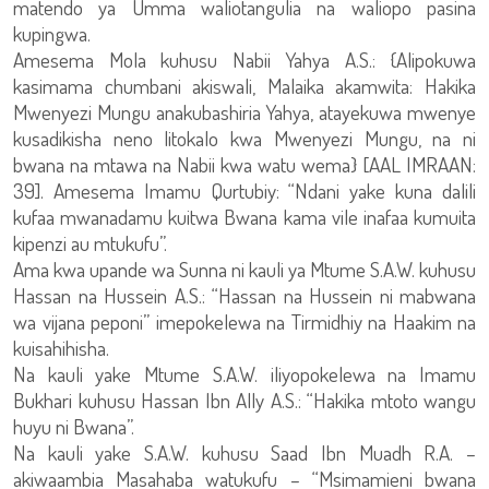
matendo ya Umma waliotangulia na waliopo pasina
kupingwa.
Amesema Mola kuhusu Nabii Yahya A.S.: {Alipokuwa
kasimama chumbani akiswali, Malaika akamwita: Hakika
Mwenyezi Mungu anakubashiria Yahya, atayekuwa mwenye
kusadikisha neno litokalo kwa Mwenyezi Mungu, na ni
bwana na mtawa na Nabii kwa watu wema} [AAL IMRAAN:
39]. Amesema Imamu Qurtubiy: “Ndani yake kuna dalili
kufaa mwanadamu kuitwa Bwana kama vile inafaa kumuita
kipenzi au mtukufu”.
Ama kwa upande wa Sunna ni kauli ya Mtume S.A.W. kuhusu
Hassan na Hussein A.S.: “Hassan na Hussein ni mabwana
wa vijana peponi” imepokelewa na Tirmidhiy na Haakim na
kuisahihisha.
Na kauli yake Mtume S.A.W. iliyopokelewa na Imamu
Bukhari kuhusu Hassan Ibn Ally A.S.: “Hakika mtoto wangu
huyu ni Bwana”.
Na kauli yake S.A.W. kuhusu Saad Ibn Muadh R.A. –
akiwaambia Masahaba watukufu – “Msimamieni bwana