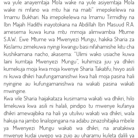
wa yule anayemtaja Mola wake na yule asiyemtaja Mola
wake ni mfano wa mtu hai na maiti” imepokelewa na
Imamu Bukhari. Na imepokelewa na Imamu Tirmidhiy na
Ibn Majah Hadithi inayotokana na Abdillah Ibn Masuud R.A.
amesema kuwa kuna mtu mmoja alimwambia Mtume
S.A.W.: Ewe Mtume wa Mwenyezi Mungu, hakika Sharia za
Kiislamu zimekuwa nyingi kwangu basi nifahamishe kitu cha
kushikamana nacho, akasema: “Ulimi wako usiache kuwa
laini kumtaja Mwenyezi Mungu”, kuhimiza juu ya dhikri
kumekuja moja kwa moja kwenye Sharia Takatifu, hivyo asili
ni kuwa dhikri haufungamanishwi kwa hali moja pasina hali
nyingine au kufungamanishwa na wakati pasina wakati
mwingine.
Kwa vile Sharia haijakataza kusimama wakati wa dhikri, hilo
limekuwa kwa asili ni halali, pindipo tu mwenye kufanya
dhikri amewajibika na hali ya utulivu wakati wa dhikri, wala
hakuja na jambo linalopingana na adabu zinazohitajika mbele
ya Mwenyezi Mungu wakati wa dhikri, na anatakiwa
mwenye kudai uwepo wa zuio au uharamu kuleta dalili ya