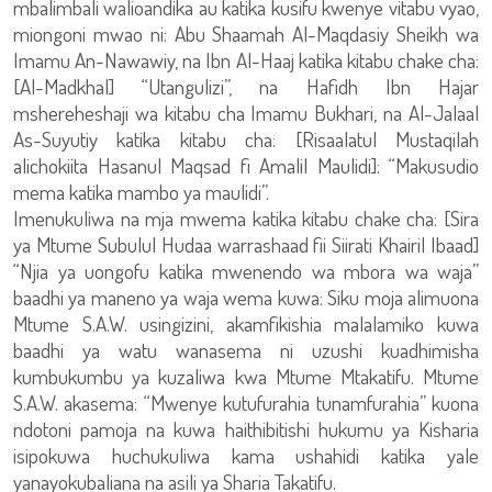
mbalimbali walioandika au katika kusifu kwenye vitabu vyao,
miongoni mwao ni: Abu Shaamah Al-Maqdasiy Sheikh wa
Imamu An-Nawawiy, na Ibn Al-Haaj katika kitabu chake cha:
[Al-Madkhal] “Utangulizi”, na Hafidh Ibn Hajar
mshereheshaji wa kitabu cha Imamu Bukhari, na Al-Jalaal
As-Suyutiy katika kitabu cha: [Risaalatul Mustaqilah
alichokiita Hasanul Maqsad fi Amalil Maulidi]: “Makusudio
mema katika mambo ya maulidi”.
Imenukuliwa na mja mwema katika kitabu chake cha: [Sira
ya Mtume Subulul Hudaa warrashaad fii Siirati Khairil Ibaad]
“Njia ya uongofu katika mwenendo wa mbora wa waja”
baadhi ya maneno ya waja wema kuwa: Siku moja alimuona
Mtume S.A.W. usingizini, akamfikishia malalamiko kuwa
baadhi ya watu wanasema ni uzushi kuadhimisha
kumbukumbu ya kuzaliwa kwa Mtume Mtakatifu. Mtume
S.A.W. akasema: “Mwenye kutufurahia tunamfurahia” kuona
ndotoni pamoja na kuwa haithibitishi hukumu ya Kisharia
isipokuwa huchukuliwa kama ushahidi katika yale
yanayokubaliana na asili ya Sharia Takatifu.