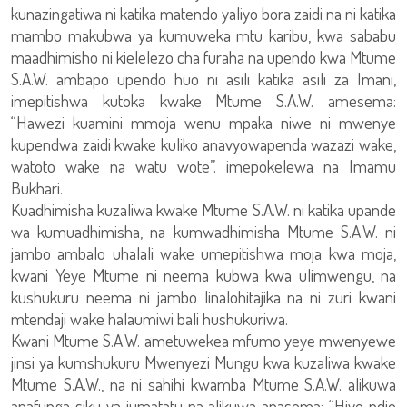
kunazingatiwa ni katika matendo yaliyo bora zaidi na ni katika
mambo makubwa ya kumuweka mtu karibu, kwa sababu
maadhimisho ni kielelezo cha furaha na upendo kwa Mtume
S.A.W. ambapo upendo huo ni asili katika asili za Imani,
imepitishwa kutoka kwake Mtume S.A.W. amesema:
“Hawezi kuamini mmoja wenu mpaka niwe ni mwenye
kupendwa zaidi kwake kuliko anavyowapenda wazazi wake,
watoto wake na watu wote”. imepokelewa na Imamu
Bukhari.
Kuadhimisha kuzaliwa kwake Mtume S.A.W. ni katika upande
wa kumuadhimisha, na kumwadhimisha Mtume S.A.W. ni
jambo ambalo uhalali wake umepitishwa moja kwa moja,
kwani Yeye Mtume ni neema kubwa kwa ulimwengu, na
kushukuru neema ni jambo linalohitajika na ni zuri kwani
mtendaji wake halaumiwi bali hushukuriwa.
Kwani Mtume S.A.W. ametuwekea mfumo yeye mwenyewe
jinsi ya kumshukuru Mwenyezi Mungu kwa kuzaliwa kwake
Mtume S.A.W., na ni sahihi kwamba Mtume S.A.W. alikuwa
anafunga siku ya jumatatu na alikuwa anasema: “Hiyo ndio