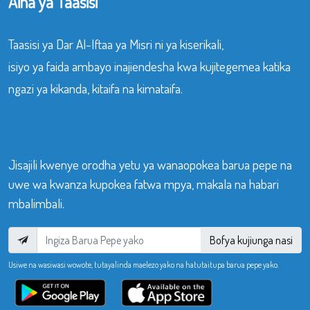
Aina ya Taasisi
Taasisi ya Dar Al-Iftaa ya Misri ni ya kiserikali,
isiyo ya faida ambayo inajiendesha kwa kujitegemea katika
ngazi ya kikanda, kitaifa na kimataifa.
Jisajili kwenye orodha yetu ya wanaopokea barua pepe na
uwe wa kwanza kupokea fatwa mpya, makala na habari
mbalimbali.
Bofya kujiunga nasi
Usiwe na wasiwasi wowote, tutayalinda maelezo yako na hatutaitupa barua pepe yako.