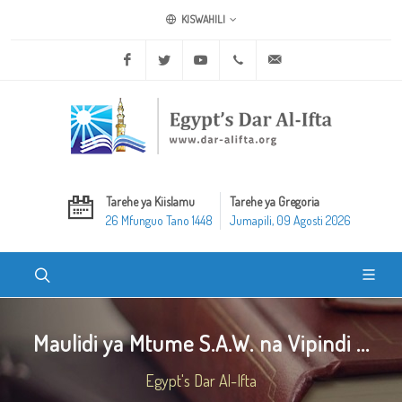
KISWAHILI
Facebook
Twitter
Youtube
+20 2 25970400
ask@dar-alifta.org
Tarehe ya Kiislamu
Tarehe ya Gregoria
26 Mfunguo Tano 1448
Jumapili, 09 Agosti 2026
Maulidi ya Mtume S.A.W. na Vipindi ...
Egypt's Dar Al-Ifta