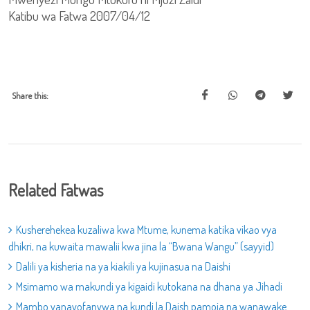
Katibu wa Fatwa 2007/04/12
Share this:
Related Fatwas
Kusherehekea kuzaliwa kwa Mtume, kunema katika vikao vya
dhikri, na kuwaita mawalii kwa jina la “Bwana Wangu” (sayyid)
Dalili ya kisheria na ya kiakili ya kujinasua na Daishi
Msimamo wa makundi ya kigaidi kutokana na dhana ya Jihadi
Mambo yanayofanywa na kundi la Daish pamoja na wanawake