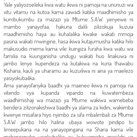
Yale yaliyozoeleka kwa watu ikiwa ni pamoja na ununuzi wa
vitu vitamu na kutoa kama zawadi katika maadhimisho ya
kumbukumbu za mazazi ya Mtume S.A.W. yenyewe ni
mambo yanayofaa, hakuna dalili zilizokuja kuzuia
maadhimisho haya au kuhalalika kwake wakati mmoja
pasina wakati mwingine, hasa ikiwa kutajumuisha katika hilo
makusudio mema kama vile kuingiza furaha kwa watu wa
familia na kuunganisha undugu wakati huo linakuwa ni
jambo lenye kupendeza na kutakiwa na kuna thawabu
Kisharia, kauli ya uharamu au kuzuiliwa ni aina ya maelezo
yasiyokubalika.
Ama yanayofanyika baadhi ya maeneo ikiwa ni pamoja na
vitendo vya kupanda vipando na kuwatembeza
waadhimishaji wa mazazi ya Mtume wakiwa wamebeba
bendera zilizonakishiwa baadhi ya alama za kidini, wakiimba
kwenye misafara hiyo nyimbo za sifa mbalimbali za Mtume
S.A.W. jambo hilo halina ubaya wowote pindipo tu
limeepukana na na yanayopingana na Sharia kama vile
mchanganyiko usiokubalika au kukwamisha masilahi ya