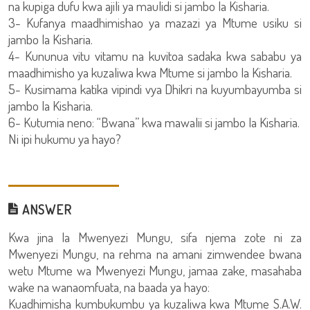
na kupiga dufu kwa ajili ya maulidi si jambo la Kisharia.
3- Kufanya maadhimishao ya mazazi ya Mtume usiku si
jambo la Kisharia.
4- Kununua vitu vitamu na kuvitoa sadaka kwa sababu ya
maadhimisho ya kuzaliwa kwa Mtume si jambo la Kisharia.
5- Kusimama katika vipindi vya Dhikri na kuyumbayumba si
jambo la Kisharia.
6- Kutumia neno: “Bwana” kwa mawalii si jambo la Kisharia.
Ni ipi hukumu ya hayo?
ANSWER
Kwa jina la Mwenyezi Mungu, sifa njema zote ni za
Mwenyezi Mungu, na rehma na amani zimwendee bwana
wetu Mtume wa Mwenyezi Mungu, jamaa zake, masahaba
wake na wanaomfuata, na baada ya hayo:
Kuadhimisha kumbukumbu ya kuzaliwa kwa Mtume S.A.W.