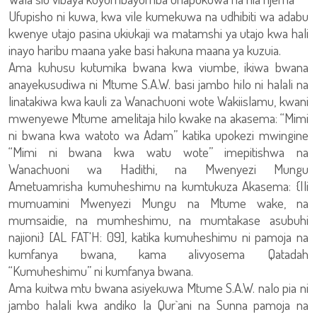
Ufupisho ni kuwa, kwa vile kumekuwa na udhibiti wa adabu
kwenye utajo pasina ukiukaji wa matamshi ya utajo kwa hali
inayo haribu maana yake basi hakuna maana ya kuzuia.
Ama kuhusu kutumika bwana kwa viumbe, ikiwa bwana
anayekusudiwa ni Mtume S.A.W. basi jambo hilo ni halali na
linatakiwa kwa kauli za Wanachuoni wote Wakiislamu, kwani
mwenyewe Mtume amelitaja hilo kwake na akasema: “Mimi
ni bwana kwa watoto wa Adam” katika upokezi mwingine
“Mimi ni bwana kwa watu wote” imepitishwa na
Wanachuoni wa Hadithi, na Mwenyezi Mungu
Ametuamrisha kumuheshimu na kumtukuza Akasema: {Ili
mumuamini Mwenyezi Mungu na Mtume wake, na
mumsaidie, na mumheshimu, na mumtakase asubuhi
najioni} [AL FAT'H: 09], katika kumuheshimu ni pamoja na
kumfanya bwana, kama alivyosema Qatadah
“Kumuheshimu” ni kumfanya bwana.
Ama kuitwa mtu bwana asiyekuwa Mtume S.A.W. nalo pia ni
jambo halali kwa andiko la Qur`ani na Sunna pamoja na