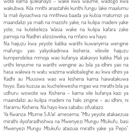
wote kama ijulikanayo – wake kwa waume, wadogo kwa
wakubwa. Kila mrithi anastahiki kurithi fungu lake maalumu
la mali iliyoachwa na mrithiwa baada ya kutoa matumizi ya
maandalizi ya maiti na mazishi yake, na kulipa madeni yake
yote, na kutekeleza Wasia wake na kulipa kafara zake
pamoja na Nadhiri alizoziweka, na mfano wa hayo.
Na haijuzu kwa yeyote katika warithi kuwanyima wengine
mafungu yao yaliyokadiriwa kisheria, vilevile haijuzu
kumpendelea mmoja wao kufanya atakavyo katika Mali ya
urithi kinyume na warithi wengine au bila ya idhini yao na
hasa wakiwa ni watu wazima waliobaleghe au kwa idhini ya
Kadhi au Muusiwa wao wa kisheria kama haiwatakuwa
hivyo. Basi kuzuia au kuchelewesha mgao wa mirathi bila ya
udhuru wowote wa Kisheria – kama vile kufanya kazi ya
maandalizi au kulipa madeni na haki zingine – au idhini, ni
Haramu Kisheria. Na hayo kwa sababu zifuatazo:
Ya Kwanza: Mtume S.A.W. amesema; "Mtu yeyote atakaezuia
mirathi iliyofaradhishwa na Mwenyezi Mungu Mtukufu, basi
Mwenyezi Mungu Mtukufu ataizuia mirathi yake ya Pepo".