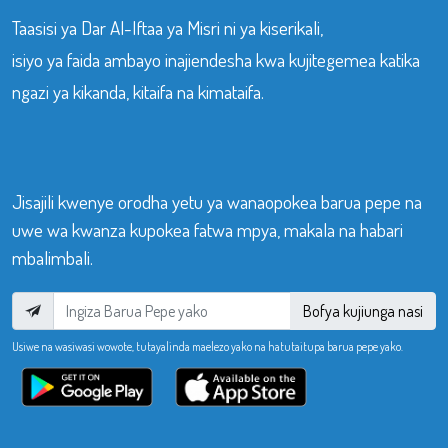
Taasisi ya Dar Al-Iftaa ya Misri ni ya kiserikali,
isiyo ya faida ambayo inajiendesha kwa kujitegemea katika
ngazi ya kikanda, kitaifa na kimataifa.
Jisajili kwenye orodha yetu ya wanaopokea barua pepe na
uwe wa kwanza kupokea fatwa mpya, makala na habari
mbalimbali.
Bofya kujiunga nasi
Usiwe na wasiwasi wowote, tutayalinda maelezo yako na hatutaitupa barua pepe yako.