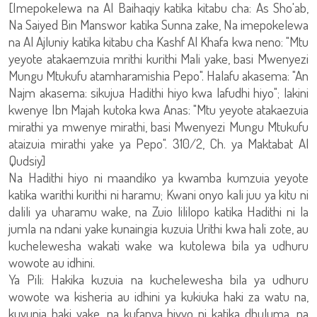
[Imepokelewa na Al Baihaqiy katika kitabu cha: As Sho'ab,
Na Saiyed Bin Manswor katika Sunna zake, Na imepokelewa
na Al Ajluniy katika kitabu cha Kashf Al Khafa kwa neno: "Mtu
yeyote atakaemzuia mrithi kurithi Mali yake, basi Mwenyezi
Mungu Mtukufu atamharamishia Pepo". Halafu akasema: "An
Najm akasema: sikujua Hadithi hiyo kwa lafudhi hiyo"; lakini
kwenye Ibn Majah kutoka kwa Anas: "Mtu yeyote atakaezuia
mirathi ya mwenye mirathi, basi Mwenyezi Mungu Mtukufu
ataizuia mirathi yake ya Pepo". 310/2, Ch. ya Maktabat Al
Qudsiy]
Na Hadithi hiyo ni maandiko ya kwamba kumzuia yeyote
katika warithi kurithi ni haramu; Kwani onyo kali juu ya kitu ni
dalili ya uharamu wake, na Zuio lililopo katika Hadithi ni la
jumla na ndani yake kunaingia kuzuia Urithi kwa hali zote, au
kuchelewesha wakati wake wa kutolewa bila ya udhuru
wowote au idhini.
Ya Pili: Hakika kuzuia na kuchelewesha bila ya udhuru
wowote wa kisheria au idhini ya kukiuka haki za watu na,
kuvunja haki yake, na kufanya hivyo ni katika dhuluma, na