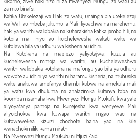
kikomo, ziwe haki hizo ni za Mwenyezi Mungu, za watu au
za mtu binafsi.
Katika Utekelezaji wa Haki za watu, unaingia pia utekelezaji
wa Walii au mbeba jukumu la Mali iliyoachwa na marehemu,
haki ya warithi waliobakia na kuharakisha katika jambo hili, na
kutoila mali hiyo au kuichelewesha wakati wake wa
kutolewa bila ya udhuru wa kisheria au idhini.
Na Kutokana na maelezo yaliyotajwa: kuzuia au
kuchelewesha mmoja wa warithi, au kucheleweshwa
warithi waliobakia kutokana na mafungu yao bila ya udhuru
wowote au idhini ya warithi ni haramu kisheria, na muhusika
wake anakuwa amefanya dhambi kubwa na amekula mali
ya watu kwa dhuluma na analazimika kufanya toba na
kuomba msamaha kwa Mwenyezi Mungu Mtukufu kwa yale
aliyoyafanya pamoja na kuirejesha kwa wenyewe Mali
aliyoichukua kwa kuwapa warithi mgao wao na
kutowawekea kizuizi chochote baina yao na kile
wanachokimiliki kama mirathi.
Na Mwenyezi Mungu Mtukufu ni Mjuzi Zaidi.