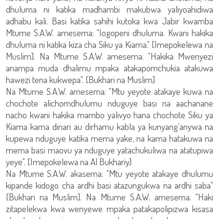
dhuluma ni katika madhambi makubwa yaliyoahidiwa
adhabu kali. Basi katika sahihi kutoka kwa Jabir kwamba
Mtume S.A.W. amesema: "Iogopeni dhuluma. Kwani hakika
dhuluma ni katika kiza cha Siku ya Kiama." [Imepokelewa na
Muslim]. Na Mtume S.A.W. amesema: "Hakika Mwenyezi
anampa muda dhalimu mpaka atakapomchukia atakuwa
hawezi tena kukwepa". [Bukhari na Muslim]
Na Mtume S.A.W. amesema: "Mtu yeyote atakaye kuwa na
chochote alichomdhulumu nduguye basi na aachanane
nacho kwani hakika mambo yalivyo hana chochote Siku ya
Kiama kama dinari au dirhamu kabla ya kunyang’anywa na
kupewa nduguye katika mema yake, na kama hatakuwa na
mema basi maovu ya nduguye yatachukuliwa na atatupiwa
yeye". [Imepokelewa na Al Bukhariy]
Na Mtume S.A.W. akasema: "Mtu yeyote atakaye dhulumu
kipande kidogo cha ardhi basi atazungukwa na ardhi saba"
[Bukhari na Muslim]. Na Mtume S.A.W. amesema: "Haki
zitapelekwa kwa wenyewe mpaka patakapolipizwa kisasa