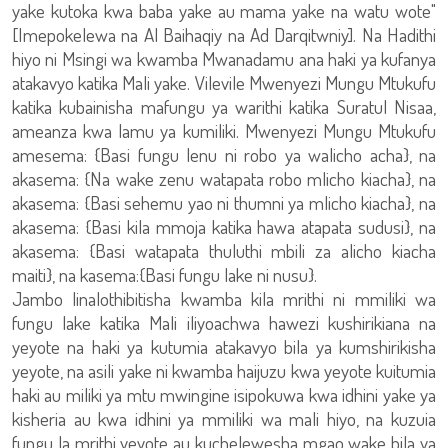
yake kutoka kwa baba yake au mama yake na watu wote"
[Imepokelewa na Al Baihaqiy na Ad Darqitwniy]. Na Hadithi
hiyo ni Msingi wa kwamba Mwanadamu ana haki ya kufanya
atakavyo katika Mali yake. Vilevile Mwenyezi Mungu Mtukufu
katika kubainisha mafungu ya warithi katika Suratul Nisaa,
ameanza kwa lamu ya kumiliki. Mwenyezi Mungu Mtukufu
amesema: {Basi fungu lenu ni robo ya walicho acha}, na
akasema: {Na wake zenu watapata robo mlicho kiacha}, na
akasema: {Basi sehemu yao ni thumni ya mlicho kiacha}, na
akasema: {Basi kila mmoja katika hawa atapata sudusi}, na
akasema: {Basi watapata thuluthi mbili za alicho kiacha
maiti}, na kasema:{Basi fungu lake ni nusu}.
Jambo linalothibitisha kwamba kila mrithi ni mmiliki wa
fungu lake katika Mali iliyoachwa hawezi kushirikiana na
yeyote na haki ya kutumia atakavyo bila ya kumshirikisha
yeyote, na asili yake ni kwamba haijuzu kwa yeyote kuitumia
haki au miliki ya mtu mwingine isipokuwa kwa idhini yake ya
kisheria au kwa idhini ya mmiliki wa mali hiyo, na kuzuia
fungu la mrithi yeyote au kuchelewesha mgao wake bila ya