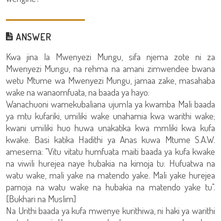
ANSWER
Kwa jina la Mwenyezi Mungu, sifa njema zote ni za
Mwenyezi Mungu, na rehma na amani zimwendee bwana
wetu Mtume wa Mwenyezi Mungu, jamaa zake, masahaba
wake na wanaomfuata, na baada ya hayo:
Wanachuoni wamekubaliana ujumla ya kwamba Mali baada
ya mtu kufariki, umiliki wake unahamia kwa warithi wake;
kwani umiliki huo huwa unakatika kwa mmliki kwa kufa
kwake. Basi katika Hadithi ya Anas kuwa Mtume S.A.W.
amesema: "Vitu vitatu humfuata maiti baada ya kufa kwake
na viwili hurejea naye hubakia na kimoja tu: Hufuatwa na
watu wake, mali yake na matendo yake. Mali yake hurejea
pamoja na watu wake na hubakia na matendo yake tu".
[Bukhari na Muslim]
Na Urithi baada ya kufa mwenye kurithiwa, ni haki ya warithi