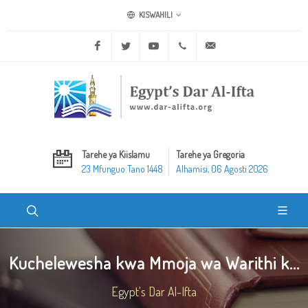
KISWAHILI
Facebook
Twitter
Youtube
+20 2 25970400
ask@dar-alifta.org
Tarehe ya Kiislamu
Tarehe ya Gregoria
23 Mfunguo Tano 1448
Alhamisi, 06 Agosti 2026
Kuchelewesha kwa Mmoja wa Warithi k...
Egypt's Dar Al-Ifta