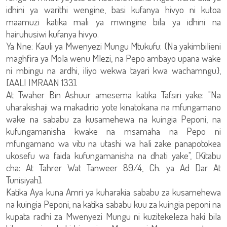
idhini ya warithi wengine, basi kufanya hivyo ni kutoa
maamuzi katika mali ya mwingine bila ya idhini na
hairuhusiwi kufanya hivyo.
Ya Nne: Kauli ya Mwenyezi Mungu Mtukufu: {Na yakimbilieni
maghfira ya Mola wenu Mlezi, na Pepo ambayo upana wake
ni mbingu na ardhi, iliyo wekwa tayari kwa wachamngu},
[AALI IMRAAN 133].
At Twaher Bin Ashuur amesema katika Tafsiri yake: "Na
uharakishaji wa makadirio yote kinatokana na mfungamano
wake na sababu za kusamehewa na kuingia Peponi, na
kufungamanisha kwake na msamaha na Pepo ni
mfungamano wa vitu na utashi wa hali zake panapotokea
ukosefu wa faida kufungamanisha na dhati yake", [Kitabu
cha: At Tahrer Wat Tanweer 89/4, Ch. ya Ad Dar At
Tunisiyah].
Katika Aya kuna Amri ya kuharakia sababu za kusamehewa
na kuingia Peponi, na katika sababu kuu za kuingia peponi na
kupata radhi za Mwenyezi Mungu ni kuzitekeleza haki bila