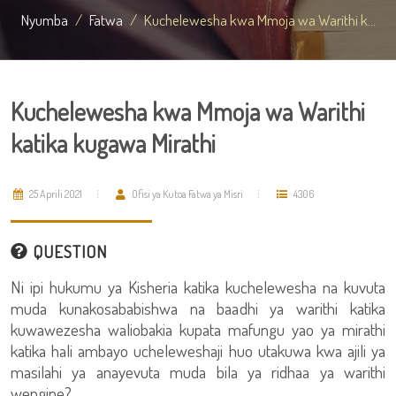
Nyumba
Fatwa
Kuchelewesha kwa Mmoja wa Warithi k...
Kuchelewesha kwa Mmoja wa Warithi
katika kugawa Mirathi
25 Aprili 2021
Ofisi ya Kutoa Fatwa ya Misri
4306
QUESTION
Ni ipi hukumu ya Kisheria katika kuchelewesha na kuvuta
muda kunakosababishwa na baadhi ya warithi katika
kuwawezesha waliobakia kupata mafungu yao ya mirathi
katika hali ambayo ucheleweshaji huo utakuwa kwa ajili ya
masilahi ya anayevuta muda bila ya ridhaa ya warithi
wengine?