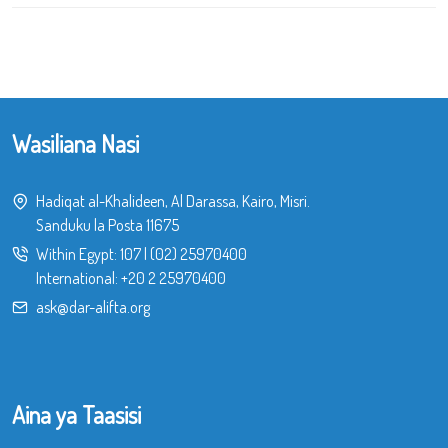
Wasiliana Nasi
Hadiqat al-Khalideen, Al Darassa, Kairo, Misri.
Sanduku la Posta 11675
Within Egypt:
107
|
(02) 25970400
International:
+20 2 25970400
ask@dar-alifta.org
Aina ya Taasisi