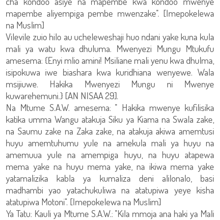
cha kondoo asiye na mapembe kwa kondoo mwenye
mapembe aliyempiga pembe mwenzake". [Imepokelewa
na Muslim]
Vilevile zuio hilo au ucheleweshaji huo ndani yake kuna kula
mali ya watu kwa dhuluma. Mwenyezi Mungu Mtukufu
amesema: {Enyi mlio amini! Msiliane mali yenu kwa dhulma,
isipokuwa iwe biashara kwa kuridhiana wenyewe. Wala
msijiuwe. Hakika Mwenyezi Mungu ni Mwenye
kuwarehemuni.} [AN NISAA 29].
Na Mtume S.A.W. amesema: " Hakika mwenye kufilisika
katika umma Wangu atakuja Siku ya Kiama na Swala zake,
na Saumu zake na Zaka zake, na atakuja akiwa amemtusi
huyu amemtuhumu yule na amekula mali ya huyu na
amemuua yule na amempiga huyu, na huyu atapewa
mema yake na huyu mema yake, na ikiwa mema yake
yatamalizika kabla ya kumaliza deni alilonalo, basi
madhambi yao yatachukuliwa na atatupiwa yeye kisha
atatupiwa Motoni". [Imepokelewa na Muslim]
Ya Tatu: Kauli ya Mtume S.A.W.: "Kila mmoja ana haki ya Mali