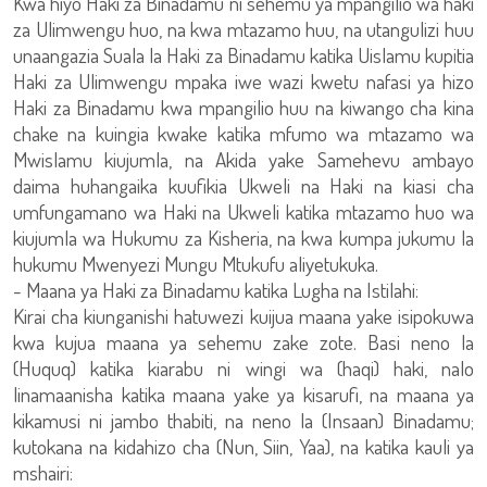
Kwa hiyo Haki za Binadamu ni sehemu ya mpangilio wa haki
za Ulimwengu huo, na kwa mtazamo huu, na utangulizi huu
unaangazia Suala la Haki za Binadamu katika Uislamu kupitia
Haki za Ulimwengu mpaka iwe wazi kwetu nafasi ya hizo
Haki za Binadamu kwa mpangilio huu na kiwango cha kina
chake na kuingia kwake katika mfumo wa mtazamo wa
Mwislamu kiujumla, na Akida yake Samehevu ambayo
daima huhangaika kuufikia Ukweli na Haki na kiasi cha
umfungamano wa Haki na Ukweli katika mtazamo huo wa
kiujumla wa Hukumu za Kisheria, na kwa kumpa jukumu la
hukumu Mwenyezi Mungu Mtukufu aliyetukuka.
- Maana ya Haki za Binadamu katika Lugha na Istilahi:
Kirai cha kiunganishi hatuwezi kuijua maana yake isipokuwa
kwa kujua maana ya sehemu zake zote. Basi neno la
(Huquq) katika kiarabu ni wingi wa (haqi) haki, nalo
linamaanisha katika maana yake ya kisarufi, na maana ya
kikamusi ni jambo thabiti, na neno la (Insaan) Binadamu;
kutokana na kidahizo cha (Nun, Siin, Yaa), na katika kauli ya
mshairi: