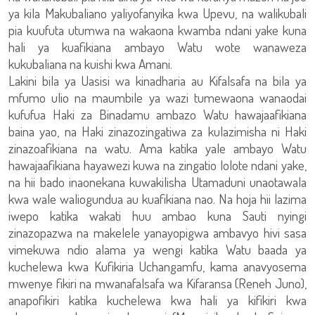
ya kila Makubaliano yaliyofanyika kwa Upevu, na walikubali
pia kuufuta utumwa na wakaona kwamba ndani yake kuna
hali ya kuafikiana ambayo Watu wote wanaweza
kukubaliana na kuishi kwa Amani.
Lakini bila ya Uasisi wa kinadharia au Kifalsafa na bila ya
mfumo ulio na maumbile ya wazi tumewaona wanaodai
kufufua Haki za Binadamu ambazo Watu hawajaafikiana
baina yao, na Haki zinazozingatiwa za kulazimisha ni Haki
zinazoafikiana na watu. Ama katika yale ambayo Watu
hawajaafikiana hayawezi kuwa na zingatio lolote ndani yake,
na hii bado inaonekana kuwakilisha Utamaduni unaotawala
kwa wale waliogundua au kuafikiana nao. Na hoja hii lazima
iwepo katika wakati huu ambao kuna Sauti nyingi
zinazopazwa na makelele yanayopigwa ambavyo hivi sasa
vimekuwa ndio alama ya wengi katika Watu baada ya
kuchelewa kwa Kufikiria Uchangamfu, kama anavyosema
mwenye fikiri na mwanafalsafa wa Kifaransa (Reneh Juno),
anapofikiri katika kuchelewa kwa hali ya kifikiri kwa