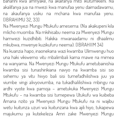
baharini kwa amriyake, na akaifanya mito ikutumikieni. Na
akalifanya jua na mwezi kwa manufaa yenu daimadawamu,
na akaufanya usiku na mchana kwa manufaa yenu.
[IBRAHIMU 32, 33]
Na Mwenyezi Mungu Mtukufu amesema: {Na akakupeni kila
mlicho muomba. Na mkihisabu neema za Mwenyezi Mungu
hamwezi kuzidhibiti. Hakika mwanaadamu ni dhaalimu
mkubwa, mwenye kuzikufuru neema}. [IBRAHIIM 34]
Na kuanzia hapo, inaonekana wazi kwamba Ulimwengu huo
una haki vikiwemo vitu mbalimbali kama mawe na mimea
na wanyama. Na Mwenyezi Mungu Mtukufu ametubainishia
kwamba sisi tunashirikiana navyo na kwamba sisi sio
sehemu ya vitu hivyo bali sisi tumefadhilishwa juu ya
viumbe vingi alivyoviumba, na tukadhalilishiwa mbingu na
ardhi vyote kwa pamoja – ametukuka Mwenyezi Mungu
Mtukufu – na kwamba sisi tumepewa Utukufu wa kuibeba
Amana nzito ya Mwenyezi Mungu Mtukufu na ni wajibu
wetu kuitunza uzuri wa kuitunzana kwa ajili hiyo, tukapewa
majukumu ya kutekeleza Amri zake Mwenyezi Mungu