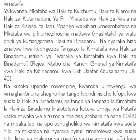
kimataifa:.
Ya kwanza: Mkataba wa Haki za Kiuchumu, Haki za Kijamii na
Haki za Kiutamaduni. Ya Pili: Mkataba wa Haki za Kiraia na
Haki za Kisiasa. Ya Tatu: Mpango wa kihiari umeambatana na
Mkataba wa pili umezihusikia madawa (mashitaki) ya watu
dhidi ya kuziangamiza Haki za Binadamu. Na nyaraka hizo
zinaitwa kwa kuongezea Tangazo la Kimataifa kwa Haki za
Binadamu istiliahi ya: "Waraka ya Kimataifa kwa Haki za
Binadamu". [Rejea: Kitabu cha: Kanuni (Sheria) ya Kimataifa
kwa Haki za Kibinadamu kwa Dkt. Jaafar Abusalaamu Uk.
40].
Na kutoka upande mwengine, kwamba ulimwengu wa
kimagharibi unajishughulikia tango kipindi kisicho kifupi, kwa
suala la Haki za Binadamu, na tango ya Tangazo la Kimataifa
la Haki za Binadamu linalotolewa kutoka Umoja wa Mataifa
katika mwaka wa elfu moja mia tisa, arobaini na nane (1948)
na mpaka leo, na upo ushughulikio wa kimataifa kwa suala
hilo, na mikataba na nyaraka nyingi zimetolewa kwa suala
hilo, licha ya makumi ya maelfu ya masomo na tafiti kwa