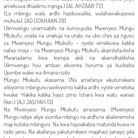
amekuwa dhaalimu mjinga.} [AL AHZAAB 72]
{La mbingu wala ardhi hazikuwalilia, walahawakupewa
muhula}. [AD DOKHAAN 29]
Ulimwengu unamsabihi na kumsujudia Mwenyezi Mungu
Mtukufu, unalia na unakuja na unatii, na uko chini ya nguvu
za Mwenyezi Mungu Mtukufu – vyote vimekuwa katika
nafasi moja – na Mwenyezi Mungu Mtukufu akamtofautisha
Mwanadamu kwa kumpa akili na akamdhalilishia
Ulimwengu huu ambao aliuonea huruma ya kuubeba
Ujumbe wake wa Amana nzito.
Mungu Mtukufu akasema: {Na amefanya vikutumikieni
vilivyomo mbinguni navilivyomo katika ardhi, vyote vimetoka
kwake. Hakika katika hayo zimo Ishara kwa watu wanao
fikiri.} [AJ JASIYAH 13]
Na Mwenyezi Mungu Mtukufu amesema: {Mwenyezi
Mungu ndiye aliye ziumba mbingu na ardhi,na akateremsha
maji kutoka mbinguni. Na kwa hayoakatoa matunda kuwa ni
riziki yenu. Na akafanya yakutumikieni majahazi yanayo pita