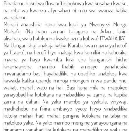
Binadamu hakuitwa (Insaan) isipokuwa kwa kusahau kwake,
na mtu wa kwanza aliyesahau ni mtu wa kwanza katika
wanadamu.
Mshairi anaashiria hapa kwa kauli ya Mwenyezi Mungu
Mtukufu; {Na hapo zamani tuliagana na Adam, lakini
alisahau, wala hatukuona kwake azma kubwa} [TWAHA 115].
Na Uunganishaji unakuja katika Kiarabu kwa maana ya herufi
ya (Laam), na herufi hiyo inakuja kwa kumiliki na kuhusika;
maana ya hayo kwamba kirai cha kiunganishi hicho
kinamaanisha mambo thabiti ambayo yanahusika
mwanadamu basi hayabadiliki, na ubadliko unatokea kwa
kawaida katika upande mmoja miongoni mwa pande nne:
wakati, mahali, watu na hali. Basi kuna mila na mapokeo
yanayobadilika kutokana na mabadiliko ya zama, na kupitia
zama na dahari. Na yako mambo ya vyakula, vinywaji,
madhehebu na fikira ambavyo vyote hivyo vinabadilika
kutoka mahali hadi mahali pengine kutokana na tabia na
matokeo yake. Na yako mambo mengine yanayoungana na
binadamu, yanabadilika kutokana na mabadiliko ya watu, na