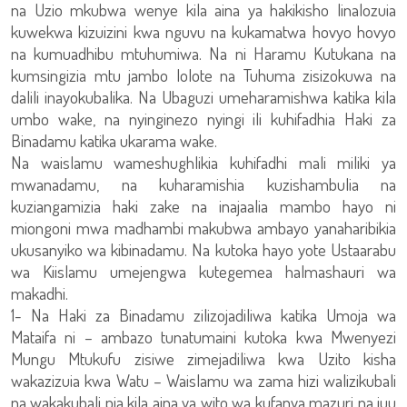
na Uzio mkubwa wenye kila aina ya hakikisho linalozuia
kuwekwa kizuizini kwa nguvu na kukamatwa hovyo hovyo
na kumuadhibu mtuhumiwa. Na ni Haramu Kutukana na
kumsingizia mtu jambo lolote na Tuhuma zisizokuwa na
dalili inayokubalika. Na Ubaguzi umeharamishwa katika kila
umbo wake, na nyinginezo nyingi ili kuhifadhia Haki za
Binadamu katika ukarama wake.
Na waislamu wameshughlikia kuhifadhi mali miliki ya
mwanadamu, na kuharamishia kuzishambulia na
kuziangamizia haki zake na inajaalia mambo hayo ni
miongoni mwa madhambi makubwa ambayo yanaharibikia
ukusanyiko wa kibinadamu. Na kutoka hayo yote Ustaarabu
wa Kiislamu umejengwa kutegemea halmashauri wa
makadhi.
1- Na Haki za Binadamu zilizojadiliwa katika Umoja wa
Mataifa ni – ambazo tunatumaini kutoka kwa Mwenyezi
Mungu Mtukufu zisiwe zimejadiliwa kwa Uzito kisha
wakazizuia kwa Watu – Waislamu wa zama hizi walizikubali
na wakakubali pia kila aina ya wito wa kufanya mazuri na juu