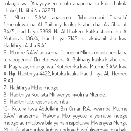
mlango wa: "Anayoyasema mtu anapomaliza kula chakula
chake", Hadithi Na. 3283]
5- Mtume S.A.W. anasema: "kiheshimuni Chakula"
[Imetolewa na Al Baihaqiy katika kitabu cha: As Shua'ab
84/5, Hadithi ya 5869. Na Al Haakem katika ktiabu cha: Al
Mutadrak 136/4, Hadithi ya 7145 na akaisahihisha kwa
Hadithi ya Aisha R.A.]
6- Mtume S.A.W, anasema: "Uhudi ni Mlima unaotupenda na
tunaoupenda" [Imetolewa na Al Bukhariy katika kitabu cha:
Al Maghaziy, mlango wa: "Kutelemka kwa Mtume S.A.W. kwa
Al Hijr, Hadithi ya 4422, kutoka katika Hadithi kya Abi Hemed
R.A.]
7- Hadithi ya Mche mdogo.
8- Hadithi ya Kuukata Mti wenye kivuli na Mtende.
9- Hadithi kutorejesha uvumba.
10- Kutoka kwa Abdullahi Bin Omar R.A, kwamba Mtume
S.A.W. anasema: "Hakuna Mtu yoyote aliyemuua ndege
mdogo au mkubwa bila ya haki isipokuwa Mwenyezi Mungu
Mtukufu atamuuliza kuhusu ndege huyo" ilisemwa: nini haki