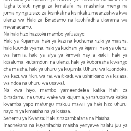
lugha tofauti nyingi za kimataifa, na mashirika mengi na
jumia nyingi zisizo za kisirikali na kisirikali zimeanzishwa kwa
ulenzi wa Haki za Binadamu na kuuhifadhia ukarama wa
mwanadamu.
Na haki hizo hazitokii mambo yafuatayo:
Haki ya Kujiamua, haki ya kazi na kuchuma riziki ya maisha,
haki kuunda vyama, haki ya kudhani ya kijamii, haki ya ulenzi
wa familia, haki ya afya ya kimwili nay a kiakili, haki ya
kitaaluma, kiutamduni na ulenzi, haki ya kuboresha kiwango
cha maisha, haki ya uhuru ya kiujumla; (Uhuru wa kuondoka,
wa kazi, wa fikiri, wa rai, wa itikadi, wa ushirikiano wa kisiasa,
wa ndoa na uhuru wa usawa).
Na kwa hiyo, mambo yameendelea katika Hahi za
Binadamu, na uhuru wake wa kiujumla, yanafupishwa katika
kwamba yapo mafungu makuu mawili ya haki hizo uhuru;
nayo ni ya kimaisha na ya kisiasa.
Sehemu ya Kwanza: Haki zinzoambatana na Maisha:
Inaonekana na kuyahifadhia maisha yenyewe halafu juu ya