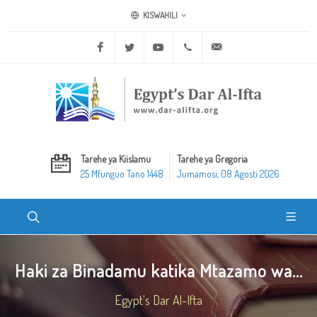
KISWAHILI
Facebook
Twitter
Youtube
+20 2 25970400
ask@dar-alifta.org
Tarehe ya Kiislamu
Tarehe ya Gregoria
25 Mfunguo Tano 1448
Jumamosi, 08 Agosti 2026
Haki za Binadamu katika Mtazamo wa...
Egypt's Dar Al-Ifta