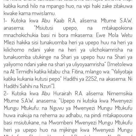
katika kundi hilo na mpango huo, na vipi haki zake zitakuwa
kwake kama mwislamu.
1- Kutoka kwa Abu Kaab R.A. alisema: Mtume S.A.W.
anasema: "Msiutusi upepo, na mtakapokiona
mnachokichukia basi ni bora mkasema: Ewe Mola Wetu
Mlezi hakika sisi tunakuomba heri ya upepo huu na heri ya
kilichomo ndani yake na heri ya ulichokiamrisha na
tunakuomba utukinge na Shari ya upepo huu na Shari ya
yaliyomo ndani yake na shari ya uliyoyaamrisha" [Imetolewa
na At Tirmidhi katika kitabu cha: Fitina, mlango wa: "Yaliyotaja
katika kukania kutusi pepo" Hadithi ya 2252, na akasema: Ni
Hadithi Sahihi na Nzuri"].
2- Kutoka kwa Abu Hurairah R.A. alisema: Nimemsikia
Mtume S.A.W. anasema: "Upepo ni kutoka kwa Mwenyezi
Mungu Mtukufu: na Nguvu ya Mwenyezi Mungu Mtukufu
huwa inakuja na rehema au adhabu, na pindi mtakapouona
basi msiutukane, na Mwombeni Mwenyezi Mungu Mtukufu
heri ya upepo huo na mjikinge kwa Mwenyezi Mungu