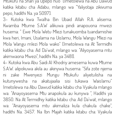
Mtukufu na Shari ya Upepo huo" [Imetolewa na Abu Dawud
katika kitabu cha Adabu, mlango wa "Yaliyotaja zikivuma
pepo, hadithi Na. ya 5097].
3- Kutoka kwa Twalha Bin Ubaid Allah R.A. alisema:
Kwamba Mtume S.A.W alikuwa pindi anapouona mwezi
husema: " Ewe Mola Wetu Mlezi tunakuomba tuandamishie
kwa heri, Imani, Usalama na Uislamu, Mola Wangu Mlezi na
Mola Wangu mlezi Mola wako" [Imetolewa na At Termidhi
katika kitabu cha: Ad Da'wat, mlango wa: "Aliyoyasema mtu
akimwaona Mwezi", hadithi Na. ya 3481].
4- Kutoka kwa Abu Saidi Al Khodriy amesema kuwa Mtume
S.A.W. alipokuwa akila au akinywa husema: "Sifa zote njema
ni zake Mwenyezi Mungu Mtukufu aliyetulisha na
kutunywesha na akatujaalia sisi tukawa Waislamu"
Imetolewa na Abu Dawud katika kitabu cha Vyakula mlango
wa: "Anayoyasema Mtu anapokula au kunywa ", Hadithi ya
3850. Na At Termidhiy katika kitabu cha: Ad Da'wat, mlango
wa: "Anayoyasema mtu akimaliza kula chakula chake",
hadithi Na. 3457. Na Ibn Majah katika kitabu cha: Vyakula