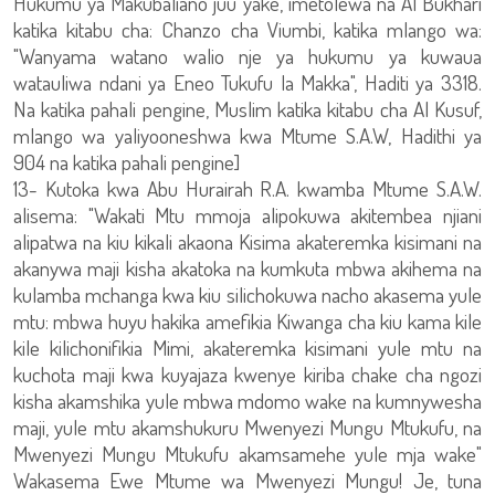
Hukumu ya Makubaliano juu yake, imetolewa na Al Bukhari
katika kitabu cha: Chanzo cha Viumbi, katika mlango wa:
"Wanyama watano walio nje ya hukumu ya kuwaua
watauliwa ndani ya Eneo Tukufu la Makka", Haditi ya 3318.
Na katika pahali pengine, Muslim katika kitabu cha Al Kusuf,
mlango wa yaliyooneshwa kwa Mtume S.A.W, Hadithi ya
904 na katika pahali pengine]
13- Kutoka kwa Abu Hurairah R.A. kwamba Mtume S.A.W.
alisema: "Wakati Mtu mmoja alipokuwa akitembea njiani
alipatwa na kiu kikali akaona Kisima akateremka kisimani na
akanywa maji kisha akatoka na kumkuta mbwa akihema na
kulamba mchanga kwa kiu silichokuwa nacho akasema yule
mtu: mbwa huyu hakika amefikia Kiwanga cha kiu kama kile
kile kilichonifikia Mimi, akateremka kisimani yule mtu na
kuchota maji kwa kuyajaza kwenye kiriba chake cha ngozi
kisha akamshika yule mbwa mdomo wake na kumnywesha
maji, yule mtu akamshukuru Mwenyezi Mungu Mtukufu, na
Mwenyezi Mungu Mtukufu akamsamehe yule mja wake"
Wakasema Ewe Mtume wa Mwenyezi Mungu! Je, tuna