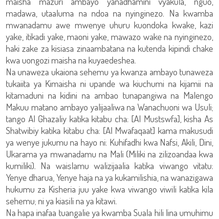
maisha mazuri ambayo yanadhamini vyakula, nguo,
madawa, utaaluma na ndoa na nyinginezo. Na kwamba
mwanadamu awe mwenye uhuru kuondoka kwake, kazi
yake, itikadi yake, maoni yake, mawazo wake na nyinginezo,
haki zake za kisiasa zinaambatana na kutenda kipindi chake
kwa uongozi maisha na kuyaedeshea.
Na unaweza ukaiona sehemu ya kwanza ambayo tunaweza
tukaiita ya Kimaisha ni upande wa kiuchumi na kijamii na
kitamaduni na kidini na ambao tunapangiwa na Malengo
Makuu matano ambayo yalijaaliwa na Wanachuoni wa Usuli;
tango Al Ghazaliy katika kitabu cha: [Al Mustswfa], kisha As
Shatwibiy katika kitabu cha: [Al Mwafaqaat] kama makusudi
ya wenye jukumu na hayo ni: Kuhifadhi kwa Nafsi, Akili, Dini,
Ukarama ya mwanadamu na Mali (Miliki na zilizoandaa kwa
kumiliki). Na waislamu walizijaalia katika viwango vitatu:
Yenye dharua, Yenye haja na ya kukamilishia, na wanazigawa
hukumu za Kisheria juu yake kwa viwango viwili katika kila
sehemu; ni ya kiasili na ya kitawi.
Na hapa inafaa tuangalie ya kwamba Suala hili lina umuhimu