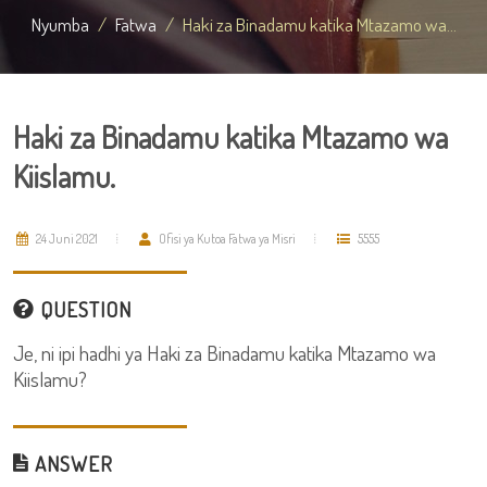
Nyumba
Fatwa
Haki za Binadamu katika Mtazamo wa...
Haki za Binadamu katika Mtazamo wa
Kiislamu.
24 Juni 2021
Ofisi ya Kutoa Fatwa ya Misri
5555
QUESTION
Je, ni ipi hadhi ya Haki za Binadamu katika Mtazamo wa
Kiislamu?
ANSWER