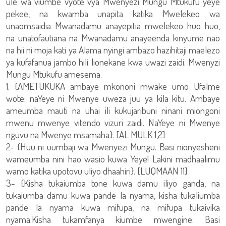
ule wa viumbe vyote vya Mwenyezi Mungu Mtukufu yeye
pekee, na kwamba unapita katika Mwelekeo wa
unaomsaidia Mwanadamu anayepitia mwelekeo huo huo,
na unatofautiana na Mwanadamu anayeenda kinyume nao
na hii ni moja kati ya Alama nyingi ambazo hazihitaji maelezo
ya kufafanua jambo hili lionekane kwa uwazi zaidi. Mwenyzi
Mungu Mtukufu amesema:
1. {AMETUKUKA ambaye mkononi mwake umo Ufalme
wote; naYeye ni Mwenye uweza juu ya kila kitu. Ambaye
ameumba mauti na uhai ili kukujaribuni ninani miongoni
mwenu mwenye vitendo vizuri zaidi. NaYeye ni Mwenye
nguvu na Mwenye msamaha}. [AL MULK 1,2]
2- {Huu ni uumbaji wa Mwenyezi Mungu. Basi nionyesheni
wameumba nini hao wasio kuwa Yeye! Lakini madhaalimu
wamo katika upotovu uliyo dhaahiri}. [LUQMAAN 11]
3- {Kisha tukaiumba tone kuwa damu iliyo ganda, na
tukaiumba damu kuwa pande la nyama, kisha tukaliumba
pande la nyama kuwa mifupa, na mifupa tukaivika
nyama.Kisha tukamfanya kiumbe mwengine. Basi