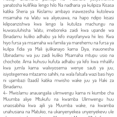
yanatosha kulifikia lengo hilo Na nadharia ya kulipiza Kisasa
katika Sheria ya Kiislamu ambayo inawezesha kutolewa
msamaha na Watu wa aliyeuawa, na hapo ndipo kisasi
kilipoanzishwa kwa lengo la kutuliza machungu na
kuwasuluhisha Watu, imeboreka zaidi kwa upande wa
Binadamu kuliko adhabu ya kifo inayofanywa hii leo. Kwa
hiyo fursa ya msamaha wa familia ya marehemu na fursa ya
kulipa fidia ya Mali ijulikanayo kama Diya, inauonesha
Ubinadamu wa juu zaidi kuliko Msamaha mtupu usio na
chochote. Ama kuhusu kufuta adhabu ya kifo kwa mhalifu
kwa jumla kama walivyosema wenye sauti ya juu,
isiyotegemea mtazamo sahihi, na wala falsafa wazi basi hiyo
ni ujambazi (taadi) katika mwisho wake juu ya Haki za
Binadamu.
4- Mwislamu anauangalia ulimwengu kama ni kiumbe cha
Muumba aliye Mtukufu na kwamba Ulimwengu huu
unaosabihia kwa ajili ya Muumba wake, na kwamba
unahusiana na Matukio, na ukanyenyekea unyenyekevu ule