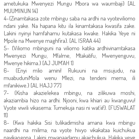
ametukuka Mwenyezi Mungu Mbora wa waumbaji} [AL
MUUMINUN 14]
4-{Zinamtakasa zote mbingu saba na ardhi na vyoteviliomo
ndani yake. Na hapana kitu ila kinamtakasa kwasifa zake.
Lakini nyinyi hamfahamu kutakasa kwake. Hakika Yeye ni
Mpole na Mwenye maghfira}. [AL ISRAA 44]
5- {Viliomo mbinguni na viliomo katika ardhivinamtakasa
Mwenyezi Mungu, Mfalme, Mtakatifu, Mwenyenguvu,
Mwenye hikima.} [AJ JUM'AH 1]
6- {Enyi mlio amini! Rukuuni na msujudu, na
muabuduniMola wenu Mlezi, na tendeni mema, ili
mfanikiwe.} [AL HAJJ 77]
7- {Kisha akazielekea mbingu, na zilikuwa moshi,
akaziambia hizo na ardhi: Njooni, kwa khiari au kwanguvu!
Vyote viwili vikasema: Tumekuja nasi ni wat'iif}. [FUSWALAT
11]
8- {Kwa hakika Sisi tulikadimisha amana kwa mbingu
naardhi na milima; na vyote hivyo vikakataa kuichukua
navikaogopa. Lakini mwanaadamu akaichukua. Hakika yeye