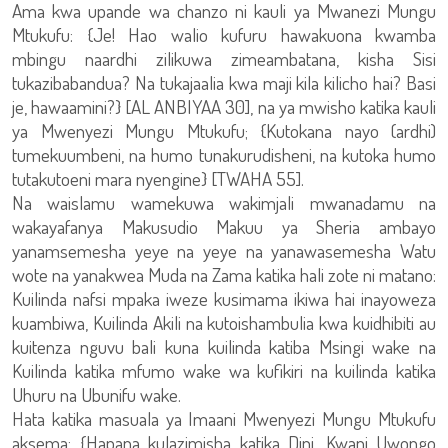
Ama kwa upande wa chanzo ni kauli ya Mwanezi Mungu
Mtukufu: {Je! Hao walio kufuru hawakuona kwamba
mbingu naardhi zilikuwa zimeambatana, kisha Sisi
tukazibabandua? Na tukajaalia kwa maji kila kilicho hai? Basi
je, hawaamini?} [AL ANBIYAA 30], na ya mwisho katika kauli
ya Mwenyezi Mungu Mtukufu; {Kutokana nayo (ardhi)
tumekuumbeni, na humo tunakurudisheni, na kutoka humo
tutakutoeni mara nyengine} [TWAHA 55].
Na waislamu wamekuwa wakimjali mwanadamu na
wakayafanya Makusudio Makuu ya Sheria ambayo
yanamsemesha yeye na yeye na yanawasemesha Watu
wote na yanakwea Muda na Zama katika hali zote ni matano:
Kuilinda nafsi mpaka iweze kusimama ikiwa hai inayoweza
kuambiwa, Kuilinda Akili na kutoishambulia kwa kuidhibiti au
kuitenza nguvu bali kuna kuilinda katiba Msingi wake na
Kuilinda katika mfumo wake wa kufikiri na kuilinda katika
Uhuru na Ubunifu wake.
Hata katika masuala ya Imaani Mwenyezi Mungu Mtukufu
aksema: {Hapana kulazimisha katika Dini. Kwani Uwongo