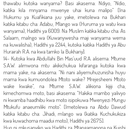
thawabu kutoka wanyama? Basi akasema: Ndiyo, "Ndio,
katika kila mnyama mwenye uhai kuna malipo" [Ina
Hukumu ya Kuafikiana juu yake, imetolewa na Bukhari
katika kitabu cha: Adabu, Mlango wa (Huruma ya watu kwa
wanyama), Hadithi ya 6009. Na Muslim katika kitabu cha: As
Salaam, malngo wa (Kuwanywesha maji wanyama wema
na kuwalisha), Hadithi ya 2244, kutoka katika Hadithi ya Abu
Hurairah R.A. na kwa tamko la Bukhariy].
14- Kutoka kwa Abdullahi Bin Mas'uud R.A. alisema: Mtume
S.A.W. alimwona mtu akikichukua kifaranga kutoka kwa
mama yake, na akasema: "Ni nani aliyemuhuzunisha huyu
mama kwa kumuondolea Mtoto wake? Mrejesheeni Mtoto
wake kwake", na Mtume S.A.W. alikiona kijiji cha,
kimechomwa moto, basi akasema: "Hakika mambo yalivyo
ni kwamba haadhibu kwa moto isipokuwa Mwenyezi Mungu
Mtukufu anaeumiliki moto". [Imetolewa na Abdu Dawud
katika kitabu cha: Jihadi, mlango wa (katika Kuchukukiza
kwa kuwachoma maadui moto), Hadithi ya 2675].
Huo ni mkusanyiko wa Hadithi za Mtangamanona na Kuishi