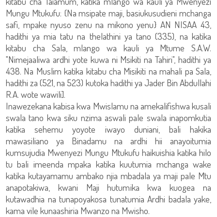
kitabu cha Taiamum, katika mlango wa kauli ya Mwenyezi
Mungu Mtukufu: {Na msipate maji, basiukusudieni mchanga
safi, mpake nyuso zenu na mikono yenu} AN NISAA 43,
hadithi ya mia tatu na thelathini ya tano (335), na katika
kitabu cha Sala, mlango wa kauli ya Mtume S.A.W.
"Nimejaaliwa ardhi yote kuwa ni Msikiti na Tahiri", hadithi ya
438. Na Muslim katika kitabu cha Misikiti na mahali pa Sala,
hadithi za (521, na 523) kutoka hadithi ya Jader Bin Abdullahi
R.A. wote wawili].
Inawezekana kabisa kwa Mwislamu na amekalifishwa kusali
swala tano kwa siku nzima aswali pale swala inapomkutia
katika sehemu yoyote iwayo duniani, bali hakika
mawasiliano ya Binadamu na ardhi hii anayoitumia
kumsujudia Mwenyezi Mungu Mtukufu haikuishia katika hilo
tu bali imeenda mpaka katika kuutumia mchanga wake
katika kutayamamu ambako njia mbadala ya maji pale Mtu
anapotakiwa, kwani Maji hutumika kwa kuogea na
kutawadhia na tunapoyakosa tunatumia Ardhi badala yake,
kama vile kunaashiria Mwanzo na Mwisho.