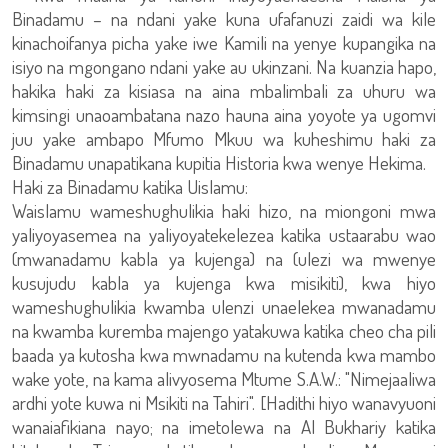
Binadamu – na ndani yake kuna ufafanuzi zaidi wa kile
kinachoifanya picha yake iwe Kamili na yenye kupangika na
isiyo na mgongano ndani yake au ukinzani. Na kuanzia hapo,
hakika haki za kisiasa na aina mbalimbali za uhuru wa
kimsingi unaoambatana nazo hauna aina yoyote ya ugomvi
juu yake ambapo Mfumo Mkuu wa kuheshimu haki za
Binadamu unapatikana kupitia Historia kwa wenye Hekima.
Haki za Binadamu katika Uislamu:
Waislamu wameshughulikia haki hizo, na miongoni mwa
yaliyoyasemea na yaliyoyatekelezea katika ustaarabu wao
(mwanadamu kabla ya kujenga) na (ulezi wa mwenye
kusujudu kabla ya kujenga kwa misikiti), kwa hiyo
wameshughulikia kwamba ulenzi unaelekea mwanadamu
na kwamba kuremba majengo yatakuwa katika cheo cha pili
baada ya kutosha kwa mwnadamu na kutenda kwa mambo
wake yote, na kama alivyosema Mtume S.A.W.: "Nimejaaliwa
ardhi yote kuwa ni Msikiti na Tahiri". [Hadithi hiyo wanavyuoni
wanaiafikiana nayo; na imetolewa na Al Bukhariy katika