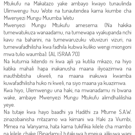
Mtukufu na Makatazo yake ambayo kwayo tunaulinda
Ulimwengu huu Wote na tunautendea kama kiumbe cha
Mwenyezi Mungu Muumba Wetu
Mwenyezi Mungu Mtukufu amesema: {Na hakika
tumewatukuza wanaadamu, na tumewapa vyakupanda nchi
kavu na baharini, na tumewaruzuku vituvizuri vizuri, na
tumewafadhilisha kwa fadhila kubwa kuliko wengi miongoni
mwa tulio waumba}. [AL ISRAA 70]
Na kutumia kitendo ni kwa ajili ya kutilia mkazo, na hiyo
katika mahali hapa inakanusha maana iliyoazimwa na
inauthibitisha ukweli, na maana inakuwa kwamba
kuwafadhilisha huko ni kweli, na siyo maana ya kuazimwa.
Kwa hiyo, Ulemwengu una haki, na mwanadamu ni bwana
wake, ambaye Mwenyezi Mungu Mtukufu alimdhalilishia
yeye.
Na tutaje kwa hayo baadhi ya Hadithi za Mtume S.A.W.
zinazobainisha mtazamo wa kiimani wa Haki za Viumbi,
Mimea na Wanyama, hata kama tukifikia kilele cha mambo
na kilele chake (Binadamu) tutakuwa tumejua alikuwa wapi