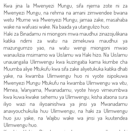
Kwa jina la Mwenyezi Mungu, sifa njema zote ni za
Mwenyezi Mungu, na rehma na amani zimwendee bwana
wetu Mtume wa Mwenyezi Mungu, jamaa zake, masahaba
wake na wafuasi wake. Na baada ya utangulizo huo:
Haki za Binadamu ni miongoni mwa maudhui zinazojulikana
katika ndimi za watu na zimekuwa maudhui ya
mazungumzo yao, na watu wengi miongoni mwao
wanaulizia msimamo wa Uislamu wa Haki hizo. Na Uislamu
unauangalia Ulimwengu kwa kuzingatia kama kiumbe cha
Muumba aliye Mtukufu kwa sifa zake aliyetukuka katika dhati
yake, na kwamba Ulimwengu huo ni vyote isipokuwa
Mwenyezi Mungu Mtukufu na kwamba Ulimwengu wa vitu,
Mimea, Wanyama, Mwanadamu, vyote hivyo vimeumbwa
kwa kuwa kwake sehemu ya Ulimwengu, kisha ataona sura
iliyo wazi na iliyoainishwa ya jinsi ya Mwanadamu
anavyouchukulia huu Ulimwengu, na haki za Ulimwengu
huo juu yake, na Wajibu wake wa jinsi ya kuutendea
Ulimwengu huo.