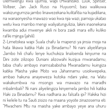
ulemwengu kwa ujumla, wapi (Mwanisiko. Luuk, Spinser,
Volteer, Jan Jack Ruso na Huyuom), basi walikuwa
wakizungumzia jambo linawezekana kulitafitia na kujadiliana,
na wanaonyesha mawazo wao kwa njia wazi, pamoja ukatao
wetu kwa mambo mengi waliyatungulizia, lakini inaonekana
kwamba adui mwenye akili ni bora zaidi mara elfu kuliko
rafiki mjinga (jahili).
2-Limetokea wapi Suala chafu la mapenzi ya jinsia moja na
hata likawa katika Haki za Binadamu? Ni nani aliyelifanya
Jambo hili chafu lenye kuchukiza linaloenda kinyume na
Dini zote zilizopo Duniani alizowahi kuzijua mwanadamu,
tabia chafu ambayo inamsababishia Mwanadamu kuingiza
katika Maisha yake Moto wa Jahannamu usiokwepeka,
ambao hakuna anayeweza kutoka ndani yake, na Watu
wakakumbwa na msongo wa mawazo na maradhi
mbalimbali? Ni nani aliyeliingiza kinyemela jambo hili katika
Haki za Binadamu? Kwa nadharia au falsafa ipi? Hakika hizi
ni kelele tu na Sauti zisizo na maana yoyote zinazosema eti:
"Mwacheni Mtu na maisha yake ambayo yeye ana uhuru