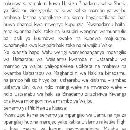
mkubwa sana nalo ni kuwa Haki za Binadamu katika Sheria
ya Kiislamu zimegeuka na kuwa katika mambo ya wajibu
ambayo lazima yapatikane na kama hayajapatikana basi
huwa dhambi kwa mwenye kupuuzia. Mwanadamu haitaji
tena kuomba haki zake na kusubiri wengine wamuamulie
bali asili ya kuumbwa kwake na kupewa majukumu
kunafanyika kwa kuzipata haki zake na ni wajibu Wake.
Na kuanzia hapo Watu wengi wamechanganya mpangilio
wa Ustaarabu wa Waislamu kwamba ni Ustaarabu wa
mambo ya wajibu yaliyopelekea udikteta na mabavu na
kwamba Ustaarabu wa Magharibi ni wa Haki za Binadamu,
na jambo hili sio hivyo bali ustaarabu wa kiislamu – ambao
uliifanya Dini kuwa ndio msingi wake na mwanzo wake –
ndio Ustaarabu wa haki za Binadamu zilizofikiwa Kiwanga
cha kuwa miongoni mwa mambo ya Wajibu.
Sehemu ya Pili: Haki za Kisiasa:
Kwani zipo kama sehemu ya mpangilio wa Jamii, na njia za
upangiliaji huo na marejeo yake katika Uislamu ni katika Fiqhi
– kwa maana ya kanuni inayoyaendesha Maisha ya