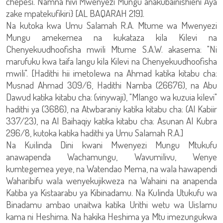
chepesi. Namna hivi Mwenyezi Mungu anakubainishieni Aya
zake mpatekufikiri} [AL BAQARAH 219].
Na kutoka kwa Umu Salamah R.A. Mtume wa Mwenyezi
Mungu amekemea na kukataza kila Kilevi na
Chenyekuudhoofisha mwili Mtume S.A.W. akasema: "Ni
marufuku kwa taifa langu kila Kilevi na Chenyekuudhoofisha
mwili". [Hadithi hii imetolewa na Ahmad katika kitabu cha:
Musnad Ahmad 309/6, Hadithi Namba (26676), na Abu
Dawud katika kitabu cha: (vinywaji), "Mlango wa kuzuia kilevi"
hadithi ya (3686), na Atwbaraniy katika kitabu cha: (Al Kabiir
337/23), na Al Baihaqiy katika kitabu cha: Asunan Al Kubra
296/8, kutoka katika hadithi ya Umu Salamah R.A.]
Na Kuilinda Dini kwani Mwenyezi Mungu Mtukufu
anawapenda Wachamungu, Wavumilivu, Wenye
kumtegemea yeye, na Watendao Mema, na wala hawapendi
Waharibifu wala wenyekujikweza na Wahaini na anapenda
Katiba ya Kistaarabu ya Kibinadamu. Na Kulinda Utukufu wa
Binadamu ambao unaitwa katika Urithi wetu wa Uislamu
kama ni Heshima. Na hakika Heshima ya Mtu imezungukwa