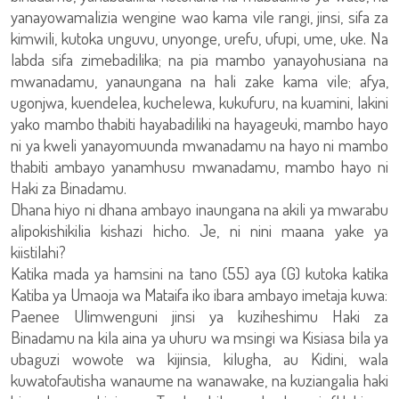
yanayowamalizia wengine wao kama vile rangi, jinsi, sifa za
kimwili, kutoka unguvu, unyonge, urefu, ufupi, ume, uke. Na
labda sifa zimebadilika; na pia mambo yanayohusiana na
mwanadamu, yanaungana na hali zake kama vile; afya,
ugonjwa, kuendelea, kuchelewa, kukufuru, na kuamini, lakini
yako mambo thabiti hayabadiliki na hayageuki, mambo hayo
ni ya kweli yanayomuunda mwanadamu na hayo ni mambo
thabiti ambayo yanamhusu mwanadamu, mambo hayo ni
Haki za Binadamu.
Dhana hiyo ni dhana ambayo inaungana na akili ya mwarabu
alipokishikilia kishazi hicho. Je, ni nini maana yake ya
kiistilahi?
Katika mada ya hamsini na tano (55) aya (G) kutoka katika
Katiba ya Umaoja wa Mataifa iko ibara ambayo imetaja kuwa:
Paenee Ulimwenguni jinsi ya kuziheshimu Haki za
Binadamu na kila aina ya uhuru wa msingi wa Kisiasa bila ya
ubaguzi wowote wa kijinsia, kilugha, au Kidini, wala
kuwatofautisha wanaume na wanawake, na kuziangalia haki