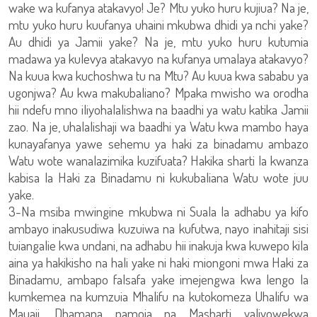
wake wa kufanya atakavyo! Je? Mtu yuko huru kujiua? Na je,
mtu yuko huru kuufanya uhaini mkubwa dhidi ya nchi yake?
Au dhidi ya Jamii yake? Na je, mtu yuko huru kutumia
madawa ya kulevya atakavyo na kufanya umalaya atakavyo?
Na kuua kwa kuchoshwa tu na Mtu? Au kuua kwa sababu ya
ugonjwa? Au kwa makubaliano? Mpaka mwisho wa orodha
hii ndefu mno iliyohalalishwa na baadhi ya watu katika Jamii
zao. Na je, uhalalishaji wa baadhi ya Watu kwa mambo haya
kunayafanya yawe sehemu ya haki za binadamu ambazo
Watu wote wanalazimika kuzifuata? Hakika sharti la kwanza
kabisa la Haki za Binadamu ni kukubaliana Watu wote juu
yake.
3-Na msiba mwingine mkubwa ni Suala la adhabu ya kifo
ambayo inakusudiwa kuzuiwa na kufutwa, nayo inahitaji sisi
tuiangalie kwa undani, na adhabu hii inakuja kwa kuwepo kila
aina ya hakikisho na hali yake ni haki miongoni mwa Haki za
Binadamu, ambapo falsafa yake imejengwa kwa lengo la
kumkemea na kumzuia Mhalifu na kutokomeza Uhalifu wa
Mauaji. Dhamana pamoja na Masharti yaliyowekwa