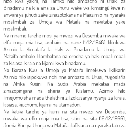
hizo kwa yakini, na Tamko hilo ambacho ni (Haki za
Binadamu na kila aina za Uhuru wake wa kimsingi) kiwe ni
anwani ya juhudi zake zinazotokana na Maazimio na nyaraka
mbalimbali za Umoja wa Mataifa na mikataba yake
mbalimbali.
Na mnamo tarehe mosi ya mwezi wa Desemba mwaka wa
elfu moja mia tisa, arobaini na nane (1/12/1948) lilitolewa
Azimio la Kimataifa la Haki za Binadamu la Umoja wa
Mataifa ambalo liliambatana na orodha ya haki mbali mbali
za kisiasa, kiraia na kijamii kwa binadamu.
Na Baraza Kuu la Umoja ya Mataifa limekuwa likilikariri
Azimio hilo isipokuwa nchi nne ambazo ni: Urusi, Yugoslafia
na Afrika Kusini, Na Sudia Arabia imekataa mada
zinazopingana na sheria ya Kiislamu. Azimio hilo
limejumuisha mada thelathini zilizokusanya nyanja za kiraia,
kisiasa, kiuchumi, kijamii na utamaduni.
Na katika tarehe ya kumi na sita mwezi wa Desemba,
mwaka wa elfu moja mia tisa, sitini na sita (16/12/1966),
Jumia Kuu ya Umoja wa Mataifa iliafikiana na nyaraka tatu za