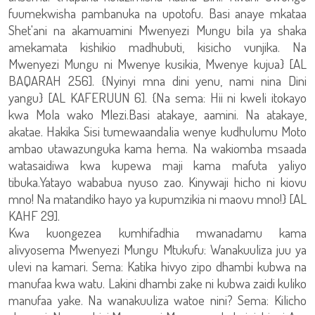
fuumekwisha pambanuka na upotofu. Basi anaye mkataa
Shet'ani na akamuamini Mwenyezi Mungu bila ya shaka
amekamata kishikio madhubuti, kisicho vunjika. Na
Mwenyezi Mungu ni Mwenye kusikia, Mwenye kujua} [AL
BAQARAH 256]. {Nyinyi mna dini yenu, nami nina Dini
yangu} [AL KAFERUUN 6]. {Na sema: Hii ni kweli itokayo
kwa Mola wako Mlezi.Basi atakaye, aamini. Na atakaye,
akatae. Hakika Sisi tumewaandalia wenye kudhulumu Moto
ambao utawazunguka kama hema. Na wakiomba msaada
watasaidiwa kwa kupewa maji kama mafuta yaliyo
tibuka.Yatayo wababua nyuso zao. Kinywaji hicho ni kiovu
mno! Na matandiko hayo ya kupumzikia ni maovu mno!} [AL
KAHF 29].
Kwa kuongezea kumhifadhia mwanadamu kama
alivyosema Mwenyezi Mungu Mtukufu: Wanakuuliza juu ya
ulevi na kamari. Sema: Katika hivyo zipo dhambi kubwa na
manufaa kwa watu. Lakini dhambi zake ni kubwa zaidi kuliko
manufaa yake. Na wanakuuliza watoe nini? Sema: Kilicho