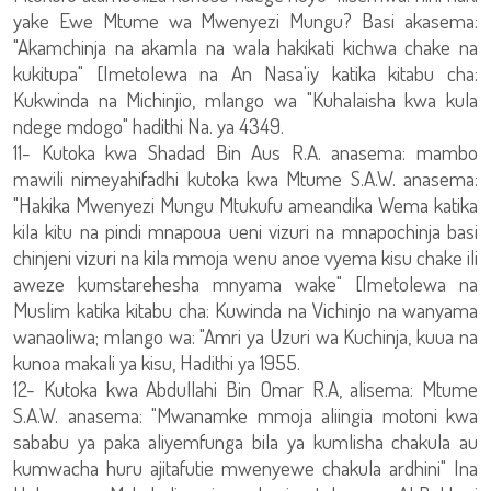
yake Ewe Mtume wa Mwenyezi Mungu? Basi akasema:
"Akamchinja na akamla na wala hakikati kichwa chake na
kukitupa" [Imetolewa na An Nasa'iy katika kitabu cha:
Kukwinda na Michinjio, mlango wa "Kuhalaisha kwa kula
ndege mdogo" hadithi Na. ya 4349.
11- Kutoka kwa Shadad Bin Aus R.A. anasema: mambo
mawili nimeyahifadhi kutoka kwa Mtume S.A.W. anasema:
"Hakika Mwenyezi Mungu Mtukufu ameandika Wema katika
kila kitu na pindi mnapoua ueni vizuri na mnapochinja basi
chinjeni vizuri na kila mmoja wenu anoe vyema kisu chake ili
aweze kumstarehesha mnyama wake" [Imetolewa na
Muslim katika kitabu cha: Kuwinda na Vichinjo na wanyama
wanaoliwa; mlango wa: "Amri ya Uzuri wa Kuchinja, kuua na
kunoa makali ya kisu, Hadithi ya 1955.
12- Kutoka kwa Abdullahi Bin Omar R.A, alisema: Mtume
S.A.W. anasema: "Mwanamke mmoja aliingia motoni kwa
sababu ya paka aliyemfunga bila ya kumlisha chakula au
kumwacha huru ajitafutie mwenyewe chakula ardhini" Ina