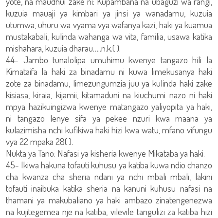
yote, na maudhui zake ni: Kupambana na ubaguzi wa rangi,
kuzuia mauaji ya kimbari ya jinsi ya wanadamu, kuzuia
utumwa, uhuru wa vyama vya wafanya kazi, haki ya kuamua
mustakabali, kulinda wahanga wa vita, familia, usawa katika
mishahara, kuzuia dharau…..n.k.( ).
44- Jambo tunalolipa umuhimu kwenye tangazo hili la
Kimataifa la haki za binadamu ni kuwa limekusanya haki
zote za binadamu, limezungumzia juu ya kulinda haki zake
kisiasa, kiraia, kijamii, kitamaduni na kiuchumi nazo ni haki
mpya hazikuingizwa kwenye matangazo yaliyopita ya haki,
ni tangazo lenye sifa ya pekee nzuri kwa maana ya
kulazimisha nchi kufikiwa haki hizi kwa watu, mfano vifungu
vya 22 mpaka 28( ).
Nukta ya Tano: Nafasi ya kisheria kwenye Mikataba ya haki:
45- Ikiwa hakuna tofauti kuhusu ya katiba kuwa ndio chanzo
cha kwanza cha sheria ndani ya nchi mbali mbali, lakini
tofauti inaibuka katika sheria na kanuni kuhusu nafasi na
thamani ya makubaliano ya haki ambazo zinatengenezwa
na kujitegemea nje na katiba, vilevile tangulizi za katiba hizi