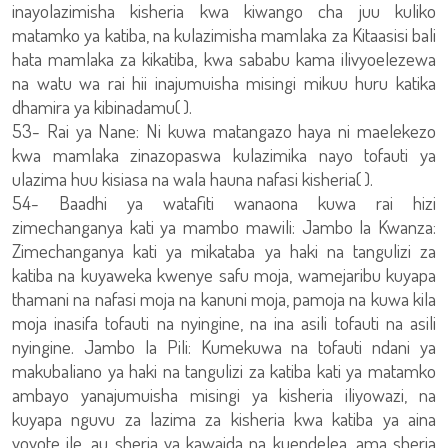
inayolazimisha kisheria kwa kiwango cha juu kuliko
matamko ya katiba, na kulazimisha mamlaka za Kitaasisi bali
hata mamlaka za kikatiba, kwa sababu kama ilivyoelezewa
na watu wa rai hii inajumuisha misingi mikuu huru katika
dhamira ya kibinadamu( ).
53- Rai ya Nane: Ni kuwa matangazo haya ni maelekezo
kwa mamlaka zinazopaswa kulazimika nayo tofauti ya
ulazima huu kisiasa na wala hauna nafasi kisheria( ).
54- Baadhi ya watafiti wanaona kuwa rai hizi
zimechanganya kati ya mambo mawili: Jambo la Kwanza:
Zimechanganya kati ya mikataba ya haki na tangulizi za
katiba na kuyaweka kwenye safu moja, wamejaribu kuyapa
thamani na nafasi moja na kanuni moja, pamoja na kuwa kila
moja inasifa tofauti na nyingine, na ina asili tofauti na asili
nyingine. Jambo la Pili: Kumekuwa na tofauti ndani ya
makubaliano ya haki na tangulizi za katiba kati ya matamko
ambayo yanajumuisha misingi ya kisheria iliyowazi, na
kuyapa nguvu za lazima za kisheria kwa katiba ya aina
yoyote ile, au sheria ya kawaida na kuendelea, ama sheria