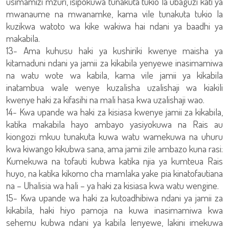
usimamizi mzuri, isipokuwa tunakuta tukio la ubaguzi kati ya
mwanaume na mwanamke, kama vile tunakuta tukio la
kuzikwa watoto wa kike wakiwa hai ndani ya baadhi ya
makabila.
13- Ama kuhusu haki ya kushiriki kwenye maisha ya
kitamaduni ndani ya jamii za kikabila yenyewe inasimamiwa
na watu wote wa kabila, kama vile jamii ya kikabila
inatambua wale wenye kuzalisha uzalishaji wa kiakili
kwenye haki za kifasihi na mali hasa kwa uzalishaji wao.
14- Kwa upande wa haki za kisiasa kwenye jamii za kikabila,
katika makabila hayo ambayo yasiyokuwa na Rais au
kiongozi mkuu tunakuta kuwa watu wamekuwa na uhuru
kwa kiwango kikubwa sana, ama jamii zile ambazo kuna rasi:
Kumekuwa na tofauti kubwa katika njia ya kumteua Rais
huyo, na katika kikomo cha mamlaka yake pia kinatofautiana
na – Uhalisia wa hali – ya haki za kisiasa kwa watu wengine.
15- Kwa upande wa haki za kutoadhibiwa ndani ya jamii za
kikabila, haki hiyo pamoja na kuwa inasimamiwa kwa
sehemu kubwa ndani ya kabila lenyewe, lakini imekuwa