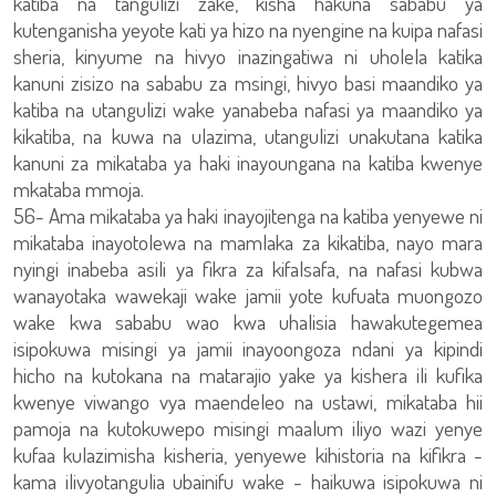
katiba na tangulizi zake, kisha hakuna sababu ya
kutenganisha yeyote kati ya hizo na nyengine na kuipa nafasi
sheria, kinyume na hivyo inazingatiwa ni uholela katika
kanuni zisizo na sababu za msingi, hivyo basi maandiko ya
katiba na utangulizi wake yanabeba nafasi ya maandiko ya
kikatiba, na kuwa na ulazima, utangulizi unakutana katika
kanuni za mikataba ya haki inayoungana na katiba kwenye
mkataba mmoja.
56- Ama mikataba ya haki inayojitenga na katiba yenyewe ni
mikataba inayotolewa na mamlaka za kikatiba, nayo mara
nyingi inabeba asili ya fikra za kifalsafa, na nafasi kubwa
wanayotaka wawekaji wake jamii yote kufuata muongozo
wake kwa sababu wao kwa uhalisia hawakutegemea
isipokuwa misingi ya jamii inayoongoza ndani ya kipindi
hicho na kutokana na matarajio yake ya kishera ili kufika
kwenye viwango vya maendeleo na ustawi, mikataba hii
pamoja na kutokuwepo misingi maalum iliyo wazi yenye
kufaa kulazimisha kisheria, yenyewe kihistoria na kifikra -
kama ilivyotangulia ubainifu wake - haikuwa isipokuwa ni