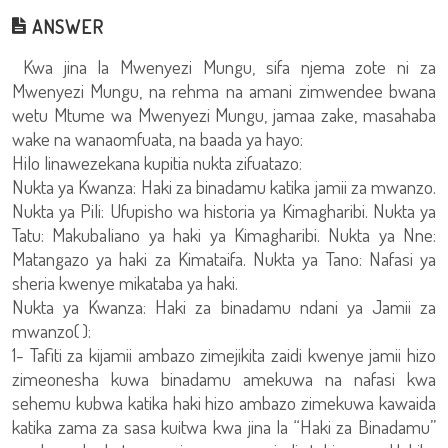
ANSWER
Kwa jina la Mwenyezi Mungu, sifa njema zote ni za
Mwenyezi Mungu, na rehma na amani zimwendee bwana
wetu Mtume wa Mwenyezi Mungu, jamaa zake, masahaba
wake na wanaomfuata, na baada ya hayo:
Hilo linawezekana kupitia nukta zifuatazo:
Nukta ya Kwanza: Haki za binadamu katika jamii za mwanzo.
Nukta ya Pili: Ufupisho wa historia ya Kimagharibi. Nukta ya
Tatu: Makubaliano ya haki ya Kimagharibi. Nukta ya Nne:
Matangazo ya haki za Kimataifa. Nukta ya Tano: Nafasi ya
sheria kwenye mikataba ya haki.
Nukta ya Kwanza: Haki za binadamu ndani ya Jamii za
mwanzo( ):
1- Tafiti za kijamii ambazo zimejikita zaidi kwenye jamii hizo
zimeonesha kuwa binadamu amekuwa na nafasi kwa
sehemu kubwa katika haki hizo ambazo zimekuwa kawaida
katika zama za sasa kuitwa kwa jina la “Haki za Binadamu”