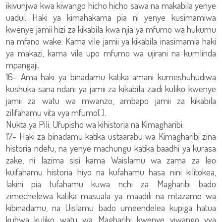
ikivunjwa kwa kiwango hicho hicho sawa na makabila yenye
uadui. Haki ya kimahakama pia ni yenye kusimamiwa
kwenye jamii hizi za kikabila kwa njia ya mfumo wa hukumu
na mfano wake. Kama vile jamii ya kikabila inasimamia haki
ya makazi, kama vile upo mfumo wa ujirani na kumlinda
mpangaji.
16- Ama haki ya binadamu katika amani kumeshuhudiwa
kushuka sana ndani ya jamii za kikabila zaidi kuliko kwenye
jamii za watu wa mwanzo, ambapo jamii za kikabila
zilifahamu vita vya mfumo( ).
Nukta ya Pili: Ufupisho wa kihistoria na Kimagharibi:
17- Haki za binadamu katika ustaarabu wa Kimagharibi zina
historia ndefu, na yenye machungu katika baadhi ya kurasa
zake, ni lazima sisi kama Waislamu wa zama za leo
kuifahamu historia hiyo na kufahamu hasa nini kilitokea,
lakini pia tufahamu kuwa nchi za Magharibi bado
zimechelewa katika masuala ya maadili na mtazamo wa
kibinadamu, na Uislamu bado umeendelea kupiga hatua
kubwa kuliko watu wa Magharibi kwenye viwango vya