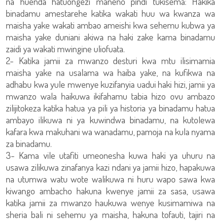
na huenda hatuongezi maneno pindi tukisema: Hakika
binadamu amestarehe katika wakati huu wa kwanza wa
maisha yake wakati ambao ameishi kwa sehemu kubwa ya
maisha yake duniani akiwa na haki zake kama binadamu
zaidi ya wakati mwingine uliofuata.
2- Katika jamii za mwanzo desturi kwa mtu ilisimamia
maisha yake na usalama wa haiba yake, na kufikwa na
adhabu kwa yule mwenye kuzifanyia uadui haki hizi, jamii ya
mwanzo wala haikuwa ikifahamu tabia hizo ovu ambazo
zilijitokeza katika hatua ya pili ya historia ya binadamu hatua
ambayo ilikuwa ni ya kuwindwa binadamu, na kutolewa
kafara kwa makuhani wa wanadamu, pamoja na kula nyama
za binadamu.
3- Kama vile utafiti umeonesha kuwa haki ya uhuru na
usawa zilikuwa zinafanya kazi ndani ya jamii hizo, hapakuwa
na utumwa watu wote walikuwa ni huru wapo sawa kwa
kiwango ambacho hakuna kwenye jamii za sasa, usawa
katika jamii za mwanzo haukuwa wenye kusimamiwa na
sheria bali ni sehemu ya maisha, hakuna tofauti, tajiri na