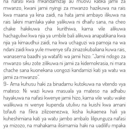
na nafasi kwa mkandamizaji au muovu katika jamii za
mwanzo, kwani jamii nyingi za mwanzo hazikuwa na rais
kwa maana ya kina zaidi, na hata jamii ambayo ilikuwa na
rais lakini mamlaka yake yalikuwa ni dhaifu sana, na cheo
chake hakikuwa cha kurithiwa, kama vile alikuwa
hachaguliwi kwa njia ya umbile bali alikuwa anapatikana kwa
njia ya kimaudhui zaidi, na kwa uchaguzi wa pamoja na wa
ndani zaidi kwa yule mwenye sifa zinazokubaliana kuwa rais,
wanasema baadhi ya watafiti wa jamii hizo: “Jamii ndogo za
mwanzo siku zote zilikuwa ni jamii za kidemokrasia, ni mara
chache sana kuonekana uongozi kandamizi kati ya watu wa
jamii za mwanzo”.
9- Ama kuhusu haki za binadamu kutokuwa na vitendo vya
mateso: Ni wazi kuwa masuala ya mateso na adhabu
hayakuwa na nafasi kwenye jamii hizo, kama vile watu wake
walikuwa ni wenye kupenda utulivu na kuishi kwa amani
tofauti na fikra zilizoenezwa, kisha kukaenea hali ya
kuheshimiana kati ya watu jambo ambalo lilipunguza nafasi
ya mizozo, na mahakama ilisimamia haki na uadilifu mpaka