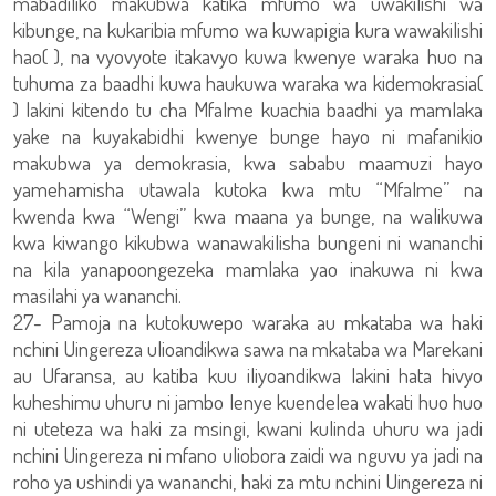
mabadiliko makubwa katika mfumo wa uwakilishi wa
kibunge, na kukaribia mfumo wa kuwapigia kura wawakilishi
hao( ), na vyovyote itakavyo kuwa kwenye waraka huo na
tuhuma za baadhi kuwa haukuwa waraka wa kidemokrasia(
) lakini kitendo tu cha Mfalme kuachia baadhi ya mamlaka
yake na kuyakabidhi kwenye bunge hayo ni mafanikio
makubwa ya demokrasia, kwa sababu maamuzi hayo
yamehamisha utawala kutoka kwa mtu “Mfalme” na
kwenda kwa “Wengi” kwa maana ya bunge, na walikuwa
kwa kiwango kikubwa wanawakilisha bungeni ni wananchi
na kila yanapoongezeka mamlaka yao inakuwa ni kwa
masilahi ya wananchi.
27- Pamoja na kutokuwepo waraka au mkataba wa haki
nchini Uingereza ulioandikwa sawa na mkataba wa Marekani
au Ufaransa, au katiba kuu iliyoandikwa lakini hata hivyo
kuheshimu uhuru ni jambo lenye kuendelea wakati huo huo
ni uteteza wa haki za msingi, kwani kulinda uhuru wa jadi
nchini Uingereza ni mfano uliobora zaidi wa nguvu ya jadi na
roho ya ushindi ya wananchi, haki za mtu nchini Uingereza ni