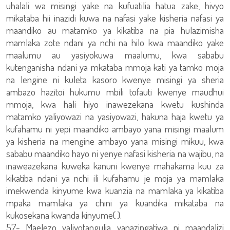
uhalali wa misingi yake na kufuatilia hatua zake, hivyo
mikataba hii inazidi kuwa na nafasi yake kisheria nafasi ya
maandiko au matamko ya kikatiba na pia hulazimisha
mamlaka zote ndani ya nchi na hilo kwa maandiko yake
maalumu au yasiyokuwa maalumu, kwa sababu
kutenganisha ndani ya mkataba mmoja kati ya tamko moja
na lengine ni kuleta kasoro kwenye misingi ya sheria
ambazo hazitoi hukumu mbili tofauti kwenye maudhui
mmoja, kwa hali hiyo inawezekana kwetu kushinda
matamko yaliyowazi na yasiyowazi, hakuna haja kwetu ya
kufahamu ni yepi maandiko ambayo yana misingi maalum
ya kisheria na mengine ambayo yana misingi mikuu, kwa
sababu maandiko hayo ni yenye nafasi kisheria na wajibu, na
inaweazekana kuweka kanuni kwenye mahakama kuu za
kikatiba ndani ya nchi ili kufahamu je moja ya mamlaka
imekwenda kinyume kwa kuanzia na mamlaka ya kikatiba
mpaka mamlaka ya chini ya kuandika mikataba na
kukosekana kwanda kinyume( ).
57- Maelezo yaliyotangulia yanazingatiwa ni maandalizi