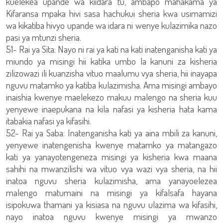
kuelekea upande wa kiidara tu, ambapo mahakama ya
Kifaransa mpaka hivi sasa hachukui sheria kwa usimamizi
wa kikatiba hivyo upande wa idara ni wenye kulazimika nazo
pasi ya mtunzi sheria.
51- Rai ya Sita: Nayo ni rai ya kati na kati inatenganisha kati ya
miundo ya misingi hii katika umbo la kanuni za kisheria
zilizowazi ili kuanzisha vituo maalumu vya sheria, hii inayapa
nguvu matamko ya katiba kulazimisha. Ama misingi ambayo
inaishia kwenye maelekezo makuu malengo na sheria kuu
yenyewe inaepukana na kila nafasi ya kisheria hata kama
itabakia nafasi ya kifasihi.
52- Rai ya Saba: Inatenganisha kati ya aina mbili za kanuni,
yenyewe inatengenisha kwenye matamko ya matangazo
kati ya yanayotengeneza misingi ya kisheria kwa maana
sahihi na mwanzilishi wa vituo vya wazi vya sheria, na hii
inatoa nguvu sheria kulazimisha, ama yanayoelezea
malengo matumaini na misingi ya kifalsafa hayana
isipokuwa thamani ya kisiasa na nguvu ulazima wa kifasihi,
nayo inatoa nguvu kwenye misingi ya mwanzo