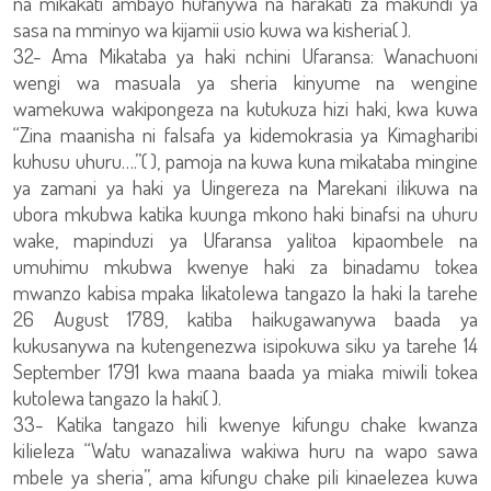
na mikakati ambayo hufanywa na harakati za makundi ya
sasa na mminyo wa kijamii usio kuwa wa kisheria( ).
32- Ama Mikataba ya haki nchini Ufaransa: Wanachuoni
wengi wa masuala ya sheria kinyume na wengine
wamekuwa wakipongeza na kutukuza hizi haki, kwa kuwa
“Zina maanisha ni falsafa ya kidemokrasia ya Kimagharibi
kuhusu uhuru….”( ), pamoja na kuwa kuna mikataba mingine
ya zamani ya haki ya Uingereza na Marekani ilikuwa na
ubora mkubwa katika kuunga mkono haki binafsi na uhuru
wake, mapinduzi ya Ufaransa yalitoa kipaombele na
umuhimu mkubwa kwenye haki za binadamu tokea
mwanzo kabisa mpaka likatolewa tangazo la haki la tarehe
26 August 1789, katiba haikugawanywa baada ya
kukusanywa na kutengenezwa isipokuwa siku ya tarehe 14
September 1791 kwa maana baada ya miaka miwili tokea
kutolewa tangazo la haki( ).
33- Katika tangazo hili kwenye kifungu chake kwanza
kilieleza “Watu wanazaliwa wakiwa huru na wapo sawa
mbele ya sheria”, ama kifungu chake pili kinaelezea kuwa