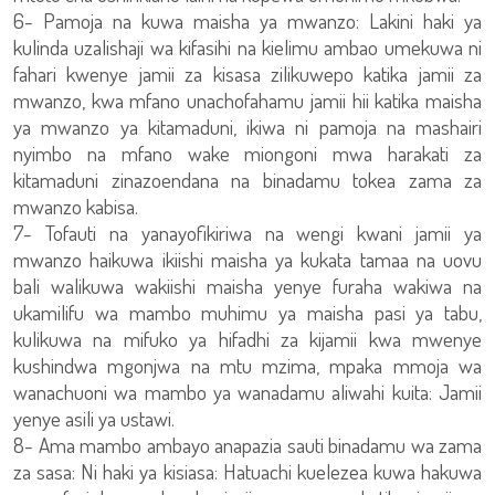
6- Pamoja na kuwa maisha ya mwanzo: Lakini haki ya
kulinda uzalishaji wa kifasihi na kielimu ambao umekuwa ni
fahari kwenye jamii za kisasa zilikuwepo katika jamii za
mwanzo, kwa mfano unachofahamu jamii hii katika maisha
ya mwanzo ya kitamaduni, ikiwa ni pamoja na mashairi
nyimbo na mfano wake miongoni mwa harakati za
kitamaduni zinazoendana na binadamu tokea zama za
mwanzo kabisa.
7- Tofauti na yanayofikiriwa na wengi kwani jamii ya
mwanzo haikuwa ikiishi maisha ya kukata tamaa na uovu
bali walikuwa wakiishi maisha yenye furaha wakiwa na
ukamilifu wa mambo muhimu ya maisha pasi ya tabu,
kulikuwa na mifuko ya hifadhi za kijamii kwa mwenye
kushindwa mgonjwa na mtu mzima, mpaka mmoja wa
wanachuoni wa mambo ya wanadamu aliwahi kuita: Jamii
yenye asili ya ustawi.
8- Ama mambo ambayo anapazia sauti binadamu wa zama
za sasa: Ni haki ya kisiasa: Hatuachi kuelezea kuwa hakuwa