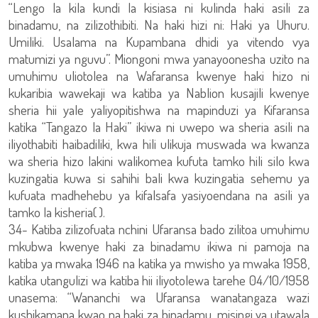
“Lengo la kila kundi la kisiasa ni kulinda haki asili za
binadamu, na zilizothibiti. Na haki hizi ni: Haki ya Uhuru.
Umiliki. Usalama na Kupambana dhidi ya vitendo vya
matumizi ya nguvu”. Miongoni mwa yanayoonesha uzito na
umuhimu uliotolea na Wafaransa kwenye haki hizo ni
kukaribia wawekaji wa katiba ya Nablion kusajili kwenye
sheria hii yale yaliyopitishwa na mapinduzi ya Kifaransa
katika “Tangazo la Haki” ikiwa ni uwepo wa sheria asili na
iliyothabiti haibadiliki, kwa hili ulikuja muswada wa kwanza
wa sheria hizo lakini walikomea kufuta tamko hili silo kwa
kuzingatia kuwa si sahihi bali kwa kuzingatia sehemu ya
kufuata madhehebu ya kifalsafa yasiyoendana na asili ya
tamko la kisheria( ).
34- Katiba zilizofuata nchini Ufaransa bado zilitoa umuhimu
mkubwa kwenye haki za binadamu ikiwa ni pamoja na
katiba ya mwaka 1946 na katika ya mwisho ya mwaka 1958,
katika utangulizi wa katiba hii iliyotolewa tarehe 04/10/1958
unasema: “Wananchi wa Ufaransa wanatangaza wazi
kushikamana kwao na haki za binadamu, misingi ya utawala