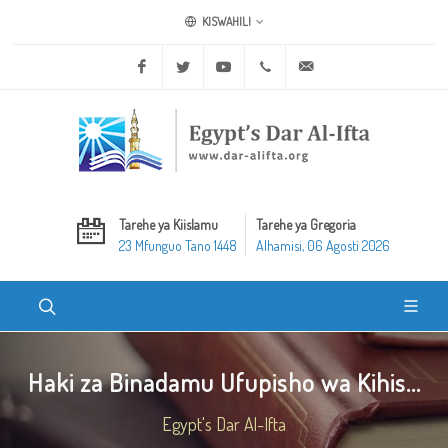
KISWAHILI
Facebook
Twitter
Youtube
+20 2 25970400
ask@dar-alifta.org
Tarehe ya Kiislamu
Tarehe ya Gregoria
23 Mfunguo Tano 1448
Alhamisi, 06 Agosti 2026
Haki za Binadamu Ufupisho wa Kihis...
Egypt's Dar Al-Ifta