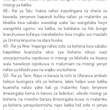
misingi ya katiba.
48- Rai ya Tatu: Inatoa nafasi inayolingana na sheria za
kawaida, yenyewe haipandi kufikia nafasi ya matamko ya
kikatiba kwa sababu wawekaji wake lau wangetaka hivyo
wangeleta ugumu wa katiba, na kutokana na hilo bunge
linaruhusiwa kufanya marekebisho kwa mujibu wa masilahi
ya Umma kinyume na idara husika.
49- Rai ya Nne: Inapinga nafasi zote za kisheria kwa sababu
haipelekei kuanzisha vituo vya kisheria vilivyo wazi
visivyojumuisha isipokuwa ni misingi ya kifalsafa na kisiasa
wala havielezei isipokuwa ni matumaini na misingi yenye
nafasi ya kifasihi pasi na wajibu wa kisheria.
50- Rai ya Tano: Nayo ni baraza la nchi la Ufaransa ambalo
halizuii kuongeza sifa ya kisheria, lakini halipo wazi katika
kuainisha nafasi yake kati ya matamko hayo, lenyewe
limezingatia kama ni kanuni za kidesturi, vilevile misingi ya
kisheria, na mwisho baraza limezingatia kuwa ni matamko
ya kisheria yanayolazimisha, nayo katika hali zote ni yenye