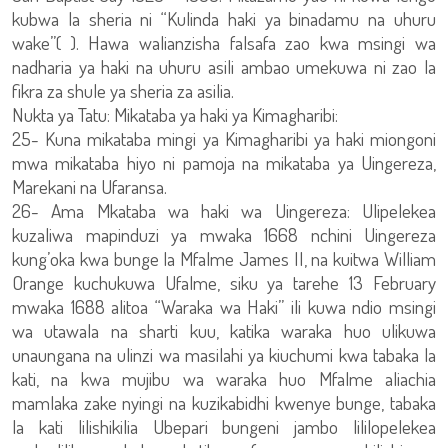
kubwa la sheria ni “Kulinda haki ya binadamu na uhuru
wake”( ). Hawa walianzisha falsafa zao kwa msingi wa
nadharia ya haki na uhuru asili ambao umekuwa ni zao la
fikra za shule ya sheria za asilia.
Nukta ya Tatu: Mikataba ya haki ya Kimagharibi:
25- Kuna mikataba mingi ya Kimagharibi ya haki miongoni
mwa mikataba hiyo ni pamoja na mikataba ya Uingereza,
Marekani na Ufaransa.
26- Ama Mkataba wa haki wa Uingereza: Ulipelekea
kuzaliwa mapinduzi ya mwaka 1668 nchini Uingereza
kung’oka kwa bunge la Mfalme James II, na kuitwa William
Orange kuchukuwa Ufalme, siku ya tarehe 13 February
mwaka 1688 alitoa “Waraka wa Haki” ili kuwa ndio msingi
wa utawala na sharti kuu, katika waraka huo ulikuwa
unaungana na ulinzi wa masilahi ya kiuchumi kwa tabaka la
kati, na kwa mujibu wa waraka huo Mfalme aliachia
mamlaka zake nyingi na kuzikabidhi kwenye bunge, tabaka
la kati lilishikilia Ubepari bungeni jambo lililopelekea