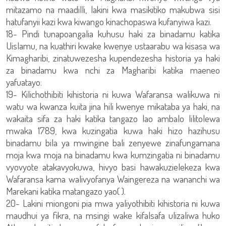
mitazamo na maadilli, lakini kwa masikitiko makubwa sisi
hatufanyii kazi kwa kiwango kinachopaswa kufanyiwa kazi.
18- Pindi tunapoangalia kuhusu haki za binadamu katika
Uislamu, na kuathiri kwake kwenye ustaarabu wa kisasa wa
Kimagharibi, zinatuwezesha kupendezesha historia ya haki
za binadamu kwa nchi za Magharibi katika maeneo
yafuatayo:
19- Kilichothibiti kihistoria ni kuwa Wafaransa walikuwa ni
watu wa kwanza kuita jina hili kwenye mikataba ya haki, na
wakaita sifa za haki katika tangazo lao ambalo lilitolewa
mwaka 1789, kwa kuzingatia kuwa haki hizo hazihusu
binadamu bila ya mwingine bali zenyewe zinafungamana
moja kwa moja na binadamu kwa kumzingatia ni binadamu
vyovyote atakavyokuwa, hivyo basi hawakuzielekeza kwa
Wafaransa kama walivyofanya Waingereza na wananchi wa
Marekani katika matangazo yao( ).
20- Lakini miongoni pia mwa yaliyothibiti kihistoria ni kuwa
maudhui ya fikra, na msingi wake kifalsafa ulizaliwa huko