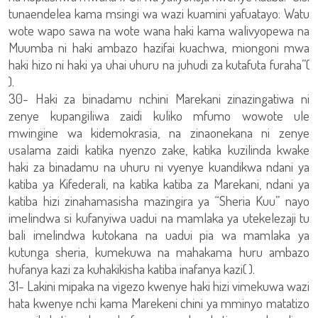
tunaendelea kama msingi wa wazi kuamini yafuatayo: Watu
wote wapo sawa na wote wana haki kama walivyopewa na
Muumba ni haki ambazo hazifai kuachwa, miongoni mwa
haki hizo ni haki ya uhai uhuru na juhudi za kutafuta furaha”(
).
30- Haki za binadamu nchini Marekani zinazingatiwa ni
zenye kupangiliwa zaidi kuliko mfumo wowote ule
mwingine wa kidemokrasia, na zinaonekana ni zenye
usalama zaidi katika nyenzo zake, katika kuzilinda kwake
haki za binadamu na uhuru ni vyenye kuandikwa ndani ya
katiba ya Kifederali, na katika katiba za Marekani, ndani ya
katiba hizi zinahamasisha mazingira ya “Sheria Kuu” nayo
imelindwa si kufanyiwa uadui na mamlaka ya utekelezaji tu
bali imelindwa kutokana na uadui pia wa mamlaka ya
kutunga sheria, kumekuwa na mahakama huru ambazo
hufanya kazi za kuhakikisha katiba inafanya kazi( ).
31- Lakini mipaka na vigezo kwenye haki hizi vimekuwa wazi
hata kwenye nchi kama Marekeni chini ya mminyo matatizo