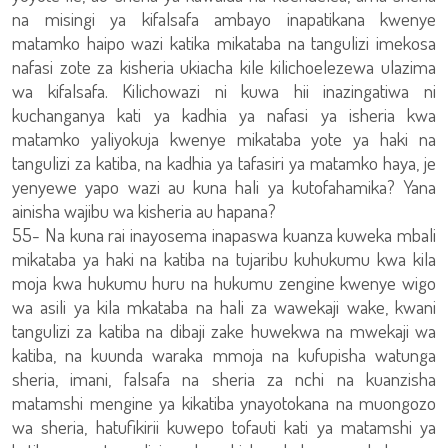
na misingi ya kifalsafa ambayo inapatikana kwenye
matamko haipo wazi katika mikataba na tangulizi imekosa
nafasi zote za kisheria ukiacha kile kilichoelezewa ulazima
wa kifalsafa. Kilichowazi ni kuwa hii inazingatiwa ni
kuchanganya kati ya kadhia ya nafasi ya isheria kwa
matamko yaliyokuja kwenye mikataba yote ya haki na
tangulizi za katiba, na kadhia ya tafasiri ya matamko haya, je
yenyewe yapo wazi au kuna hali ya kutofahamika? Yana
ainisha wajibu wa kisheria au hapana?
55- Na kuna rai inayosema inapaswa kuanza kuweka mbali
mikataba ya haki na katiba na tujaribu kuhukumu kwa kila
moja kwa hukumu huru na hukumu zengine kwenye wigo
wa asili ya kila mkataba na hali za wawekaji wake, kwani
tangulizi za katiba na dibaji zake huwekwa na mwekaji wa
katiba, na kuunda waraka mmoja na kufupisha watunga
sheria, imani, falsafa na sheria za nchi na kuanzisha
matamshi mengine ya kikatiba ynayotokana na muongozo
wa sheria, hatufikirii kuwepo tofauti kati ya matamshi ya