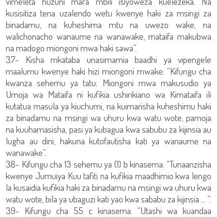
vimeleta huzuni mara mbili isiyoweza kuelezeka. Na
kusisitiza tena uzalendo wetu kwenye haki za msingi za
binadamu, na kuheshima mtu na uwezo wake, na
walichonacho wanaume na wanawake, mataifa makubwa
na madogo miongoni mwa haki sawa”.
37- Kisha mkataba unasimamia baadhi ya vipengele
maalumu kwenye haki hizi miongoni mwake: “Kifungu cha
kwanza sehemu ya tatu: Miongoni mwa makusudio ya
Umoja wa Mataifa ni kufikia ushirikiano wa Kimataifa ili
kutatua masula ya kiuchumi, na kuimarisha kuheshimu haki
za binadamu na msingi wa uhuru kwa watu wote, pamoja
na kuuhamasisha, pasi ya kubagua kwa sabubu za kijinsia au
lugha au dini, hakuna kutofautisha kati ya wanaume na
wanawake”.
38- Kifungu cha 13 sehemu ya (1) b kinasema: “Tunaanzisha
kwenye Jumuiya Kuu tafiti na kufikia maadhimio kwa lengo
la kusaidia kufikia haki za binadamu na msingi wa uhuru kwa
watu wote, bila ya ubaguzi kati yao kwa sababu za kijinsia ... ”.
39- Kifungu cha 55 c kinasema: “Utashi wa kuandaa