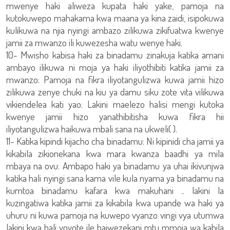
mwenye haki aliweza kupata haki yake, pamoja na
kutokuwepo mahakama kwa maana ya kina zaidi, isipokuwa
kulikuwa na njia nyingi ambazo zilikuwa zikifuatwa kwenye
jamii za mwanzo ili kuwezesha watu wenye haki.
10- Mwisho kabisa haki za binadamu zinakuja katika amani
ambayo ilikuwa ni moja ya haki iliyothibiti katika jamii za
mwanzo: Pamoja na fikra iliyotangulizwa kuwa jamii hizo
zilikuwa zenye chuki na kiu ya damu siku zote vita vilikuwa
vikiendelea kati yao: Lakini maelezo halisi mengi kutoka
kwenye jamii hizo yanathibitisha kuwa fikra hii
iliyotangulizwa haikuwa mbali sana na ukweli( ).
11- Katika kipindi kijacho cha binadamu: Ni kipinidi cha jamii ya
kikabila zikionekana kwa mara kwanza baadhi ya mila
mbaya na ovu: Ambapo haki ya binadamu ya uhai ikivunjwa
katika hali nyingi sana kama vile kula nyama ya binadamu na
kumtoa binadamu kafara kwa makuhani .. lakini la
kuzingatiwa katika jamii za kikabila kwa upande wa haki ya
uhuru ni kuwa pamoja na kuwepo vyanzo vingi vya utumwa
lakini kwa hali yoyote ile haiwezekani mtu mmoja wa kabila