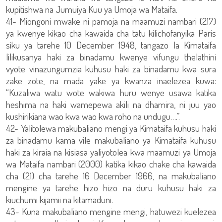
kupitishwa na Jumuiya Kuu ya Umoja wa Mataifa.
41- Miongoni mwake ni pamoja na maamuzi nambari (217)
ya kwenye kikao cha kawaida cha tatu kilichofanyika Paris
siku ya tarehe 10 December 1948, tangazo la Kimataifa
lilikusanya haki za binadamu kwenye vifungu thelathini
vyote vinazungumzia kuhusu haki za binadamu kwa sura
zake zote, na mada yake ya kwanza inaelezea kuwa:
“Kuzaliwa watu wote wakiwa huru wenye usawa katika
heshima na haki wamepewa akili na dhamira, ni juu yao
kushirikiana wao kwa wao kwa roho na undugu….”.
42- Yalitolewa makubaliano mengi ya Kimataifa kuhusu haki
za binadamu kama vile makubaliano ya Kimataifa kuhusu
haki za kiraia na kisiasa yaliyotolea kwa maamuzi ya Umoja
wa Mataifa nambari (2000) katika kikao chake cha kawaida
cha (21) cha tarehe 16 December 1966, na makubaliano
mengine ya tarehe hizo hizo na duru kuhusu haki za
kiuchumi kijamii na kitamaduni.
43- Kuna makubaliano mengine mengi, hatuwezi kuelezea