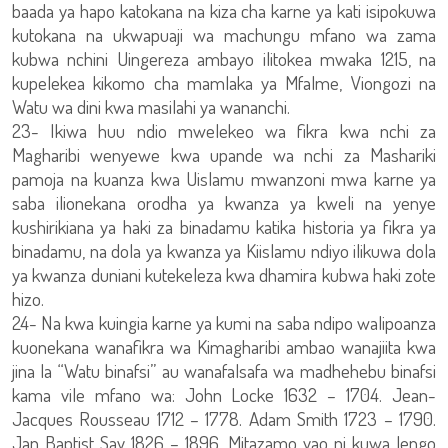
baada ya hapo katokana na kiza cha karne ya kati isipokuwa
kutokana na ukwapuaji wa machungu mfano wa zama
kubwa nchini Uingereza ambayo ilitokea mwaka 1215, na
kupelekea kikomo cha mamlaka ya Mfalme, Viongozi na
Watu wa dini kwa masilahi ya wananchi.
23- Ikiwa huu ndio mwelekeo wa fikra kwa nchi za
Magharibi wenyewe kwa upande wa nchi za Mashariki
pamoja na kuanza kwa Uislamu mwanzoni mwa karne ya
saba ilionekana orodha ya kwanza ya kweli na yenye
kushirikiana ya haki za binadamu katika historia ya fikra ya
binadamu, na dola ya kwanza ya Kiislamu ndiyo ilikuwa dola
ya kwanza duniani kutekeleza kwa dhamira kubwa haki zote
hizo.
24- Na kwa kuingia karne ya kumi na saba ndipo walipoanza
kuonekana wanafikra wa Kimagharibi ambao wanajiita kwa
jina la “Watu binafsi” au wanafalsafa wa madhehebu binafsi
kama vile mfano wa: John Locke 1632 – 1704. Jean-
Jacques Rousseau 1712 – 1778. Adam Smith 1723 – 1790.
Jan Baptist Say 1826 – 1896. Mitazamo yao ni kuwa lengo