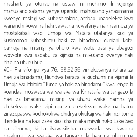
masharti ya utulivu na ustawi ni muhimu ili kujenga
mahusiano salama yenye upendo, mahusiano yanasimama
kwenye msingi wa kuheshimiana, ambao unapelekea kwa
wananchi kuwa na haki sawa, na kuwafanya na maamuzi ya
mustakabali wao, Umoja wa Mataifa utafanya kazi ya
kusimamia kuheshimu haki za binadamu duniani kote,
pamoja na misingi ya uhuru kwa wote pasi ya ubaguzi
wowote kwa sababu za kijinsia na mivutano kwenye haki
hizo na uhuru huo”.
40- Pia vifungu vya 76, 68,62,56 vimekusanya ishara za
haki za binadamu, liliundwa baraza la kiuchumi na kijamii la
Umoja wa Mataifa “Tume ya haki za binadamu” kwa lengo la
kuandaa muswada wa waraka wa Kimataifa wa tangazo la
haki za binadamu, misingi ya uhuru wake, namna ya
utekelezaji wake, zipi njia za utekelezaji wake na hatua
zinazopaswa kuchukuliwa dhidi ya ukiukaji wa haki hizi, tume
iliendelea na kazi zake kiasi cha miaka miwili huko Lake Sex
na Jeneva, kisha ikawasilisha muswada wa kwanza
maalumu wa waraka wa tangazo la haki na uhuru na