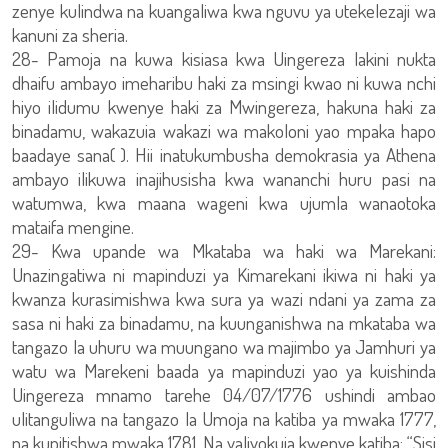
zenye kulindwa na kuangaliwa kwa nguvu ya utekelezaji wa
kanuni za sheria.
28- Pamoja na kuwa kisiasa kwa Uingereza lakini nukta
dhaifu ambayo imeharibu haki za msingi kwao ni kuwa nchi
hiyo ilidumu kwenye haki za Mwingereza, hakuna haki za
binadamu, wakazuia wakazi wa makoloni yao mpaka hapo
baadaye sana( ). Hii inatukumbusha demokrasia ya Athena
ambayo ilikuwa inajihusisha kwa wananchi huru pasi na
watumwa, kwa maana wageni kwa ujumla wanaotoka
mataifa mengine.
29- Kwa upande wa Mkataba wa haki wa Marekani:
Unazingatiwa ni mapinduzi ya Kimarekani ikiwa ni haki ya
kwanza kurasimishwa kwa sura ya wazi ndani ya zama za
sasa ni haki za binadamu, na kuunganishwa na mkataba wa
tangazo la uhuru wa muungano wa majimbo ya Jamhuri ya
watu wa Marekeni baada ya mapinduzi yao ya kuishinda
Uingereza mnamo tarehe 04/07/1776 ushindi ambao
ulitanguliwa na tangazo la Umoja na katiba ya mwaka 1777,
na kupitishwa mwaka 1781. Na yaliyokuja kwenye katiba: “Sisi