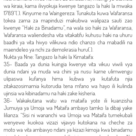
wa kiraia, kama ilivyokuja kwenye tangazo la haki la mwaka
1789”( ). Kinyume na Waingereza: Tunakuta kuwa Wafaransa
tokea zama za mapinduzi makubwa walipaza sauti zao
kwenye “Haki za Binadamu”, na wala sio haki za Wafaransa,
Wafaransa waliendesha vita vitakatifu kuhusu haki na uhuru
baadhi ya vita hivyo vilikuwa ndio chanzo cha mabadili na
maendeleo ya nchi za demokrasia huru( ).
Nukta ya Nne: Tangazo la haki la Kimataifa:
35- Baada ya dunia kuingia kwenye vita vikuu viwili vya
dunia ndani ya muda wa chini ya nusu karne ulimwengu
ulipaswa kufanya hima kubwa ya kutafuta njia
zitakazosimamia kutorudia tena mfano wa hayo ili kulinda
ujinsia wa kibinadamu na haki zake kisheria.
36- Wakakutana watu wa mataifa yote ili kuanzisha
Jumuiya ya Umoja wa Mataifa ambayo tamko la dibaji yake
lilianza: “Sisi ni wananchi wa Umoja wa Mataifa tumekubali
wenyewe kuokoa vizazi vijavyo kutokana na cheche za
moto wa vita ambavyo ndani ya kizazi kimoja kwa binadamu