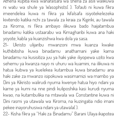
Athena kupitia kwa wanafalsafa wa sheria za asili walikuwa
ni watu wa shule ya Wasophists( ). Tofauti ni kuwa fikra
imeendelea kuwa ni fikra ya kifalsafa isiyotekelezeka
kivitendo katika nchi za tawala za kiraia za Kigiriki, au tawala
za Kiroma, ni fikra ambayo ilikuwa bado haijatambua
binadamu katika ustaarabu wa Kimagharibi kuwa ana haki
yoyote, kabla ya kuanzishwa kwa dola ya sasa.
21- Ukristo ulijaribu mwanzoni mwa kuanza kwake
kuthibitisha kuwa binadamu anathamani yake kama
binadamu na kusisitiza juu ya haki yake iliyopewa uzito kwa
sehemu ya kwanza nayo ni uhuru wa kuamini, na ilikuwa ni
hatua kubwa ya kuelekea kutambua kuwa binadamu ana
haki zake za mwanzo isipokuwa wasimamizi wa mambo ya
Dini ya Kikristo walirudi nyuma kwenye hatua hiyo ndani ya
karne ya kumi na nne pindi kuliposhika kasi kurudi nyuma
kwao, na kutambulika na mtawala wa Constantine kuwa ni
Dini rasmi ya utawala wa Kiroma, na kuzingatia ndio imani
pekee inayoruhusiwa ndani ya utawala( ).
22- Kisha fikra ya “Haki za Binadamu” Barani Ulaya ikapotea