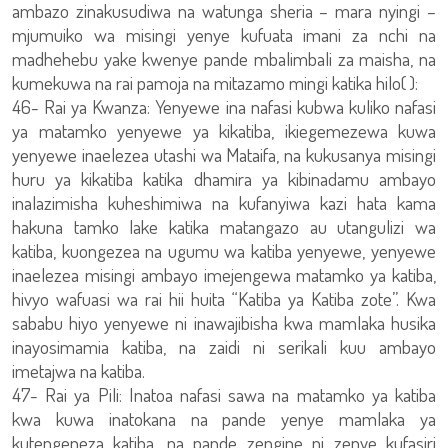
ambazo zinakusudiwa na watunga sheria – mara nyingi –
mjumuiko wa misingi yenye kufuata imani za nchi na
madhehebu yake kwenye pande mbalimbali za maisha, na
kumekuwa na rai pamoja na mitazamo mingi katika hilo( ):
46- Rai ya Kwanza: Yenyewe ina nafasi kubwa kuliko nafasi
ya matamko yenyewe ya kikatiba, ikiegemezewa kuwa
yenyewe inaelezea utashi wa Mataifa, na kukusanya misingi
huru ya kikatiba katika dhamira ya kibinadamu ambayo
inalazimisha kuheshimiwa na kufanyiwa kazi hata kama
hakuna tamko lake katika matangazo au utangulizi wa
katiba, kuongezea na ugumu wa katiba yenyewe, yenyewe
inaelezea misingi ambayo imejengewa matamko ya katiba,
hivyo wafuasi wa rai hii huita “Katiba ya Katiba zote”. Kwa
sababu hiyo yenyewe ni inawajibisha kwa mamlaka husika
inayosimamia katiba, na zaidi ni serikali kuu ambayo
imetajwa na katiba.
47- Rai ya Pili: Inatoa nafasi sawa na matamko ya katiba
kwa kuwa inatokana na pande yenye mamlaka ya
kutengeneza katiba, na pande zengine ni zenye kufasiri