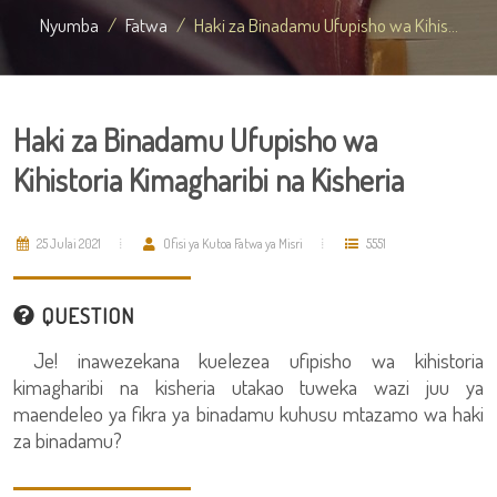
Nyumba
Fatwa
Haki za Binadamu Ufupisho wa Kihis...
Haki za Binadamu Ufupisho wa
Kihistoria Kimagharibi na Kisheria
25 Julai 2021
Ofisi ya Kutoa Fatwa ya Misri
5551
QUESTION
Je! inawezekana kuelezea ufipisho wa kihistoria
kimagharibi na kisheria utakao tuweka wazi juu ya
maendeleo ya fikra ya binadamu kuhusu mtazamo wa haki
za binadamu?