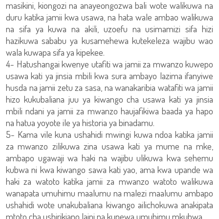
masikini, kiongozi na anayeongozwa bali wote walikuwa na
duru katika jamii kwa usawa, na hata wale ambao walikuwa
na sifa ya kuwa na akili, uzoefu na usimamizi sifa hizi
hazikuwa sababu ya kusamehewa kutekeleza wajibu wao
wala kuwapa sifa ya kipekee.
4- Hatushangai kwenye utafiti wa jamii za mwanzo kuwepo
usawa kati ya jinsia mbili kwa sura ambayo lazima ifanyiwe
husda na jamii zetu za sasa, na wanakaribia watafiti wa jamii
hizo kukubaliana juu ya kiwango cha usawa kati ya jinsia
mbili ndani ya jamii za mwanzo haujafikiwa baada ya hapo
na hatua yoyote ile ya historia ya binadamu.
5- Kama vile kuna ushahidi mwingi kuwa ndoa katika jamii
za mwanzo zilikuwa zina usawa kati ya mume na mke,
ambapo ugawaji wa haki na wajibu ulikuwa kwa sehemu
kubwa ni kwa kiwango sawa kati yao, ama kwa upande wa
haki za watoto katika jamii za mwanzo watoto walikuwa
wanapata umuhimu maalumu na malezi maalumu ambapo
ushahidi wote unakubaliana kiwango ailichokuwa anakipata
mtoto cha ushirikiano laini na kupewa umuhimu mkubwa.