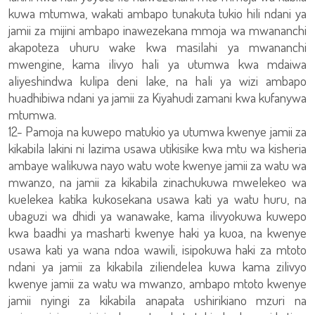
kuwa mtumwa, wakati ambapo tunakuta tukio hili ndani ya
jamii za mijini ambapo inawezekana mmoja wa mwananchi
akapoteza uhuru wake kwa masilahi ya mwananchi
mwengine, kama ilivyo hali ya utumwa kwa mdaiwa
aliyeshindwa kulipa deni lake, na hali ya wizi ambapo
huadhibiwa ndani ya jamii za Kiyahudi zamani kwa kufanywa
mtumwa.
12- Pamoja na kuwepo matukio ya utumwa kwenye jamii za
kikabila lakini ni lazima usawa utikisike kwa mtu wa kisheria
ambaye walikuwa nayo watu wote kwenye jamii za watu wa
mwanzo, na jamii za kikabila zinachukuwa mwelekeo wa
kuelekea katika kukosekana usawa kati ya watu huru, na
ubaguzi wa dhidi ya wanawake, kama ilivyokuwa kuwepo
kwa baadhi ya masharti kwenye haki ya kuoa, na kwenye
usawa kati ya wana ndoa wawili, isipokuwa haki za mtoto
ndani ya jamii za kikabila ziliendelea kuwa kama zilivyo
kwenye jamii za watu wa mwanzo, ambapo mtoto kwenye
jamii nyingi za kikabila anapata ushirikiano mzuri na