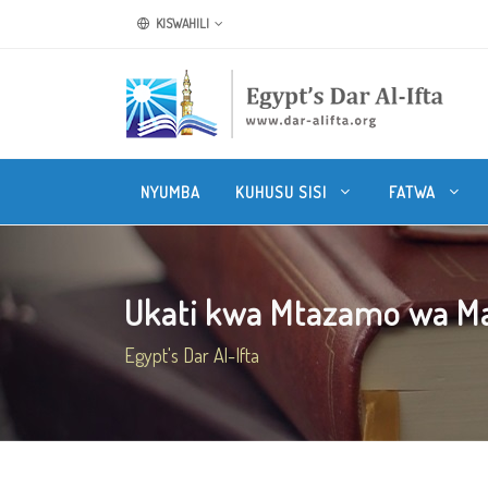
KISWAHILI
NYUMBA
KUHUSU SISI
FATWA
Ukati kwa Mtazamo wa Maadi
Egypt's Dar Al-Ifta