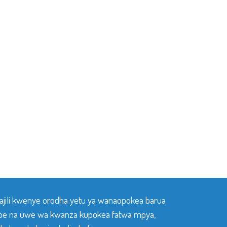
sajili kwenye orodha yetu ya wanaopokea barua
pe na uwe wa kwanza kupokea fatwa mpya,