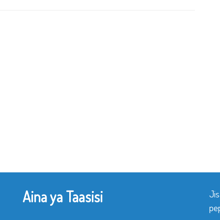
Aina ya Taasisi
Ji
pe