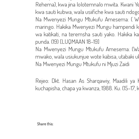
Rehema), kwa jina lolotemnalo mwita. Kwani Ye
kwa sauti kubwa, wala usiifiche kwa sauti ndogo, b
Na Mwenyezi Mungu Mtukufu Amesema: { Wal
maringo. Hakika Mwenyezi Mungu hampendi kila
wa katikati, na teremsha sauti yako. Hakika kat
punda. (19) [LUQMAAN 18-19]
Na Mwenyezi Mungu Mtukufu Amesema: {Wal
mwako, wala usiukunjue wote kabisa, utabaki u
Na Mwenyezi Mungu Mtukufu ni Mjuzi Zaidi
Rejeo: Dkt. Hasan As Sharqawiy, Maadili ya
kuchapisha, chapa ya kwanza, 1988. Ku. (15-17, 
Share this: