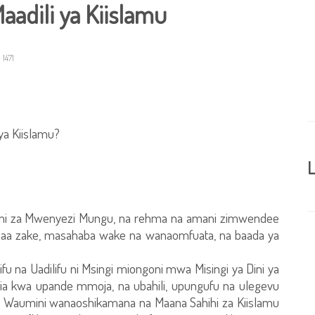
adili ya Kiislamu
1471
ya Kiislamu?
L
e ni za Mwenyezi Mungu, na rehma na amani zimwendee
a zake, masahaba wake na wanaomfuata, na baada ya
fu na Uadilifu ni Msingi miongoni mwa Misingi ya Dini ya
ukia kwa upande mmoja, na ubahili, upungufu na ulegevu
Waumini wanaoshikamana na Maana Sahihi za Kiislamu