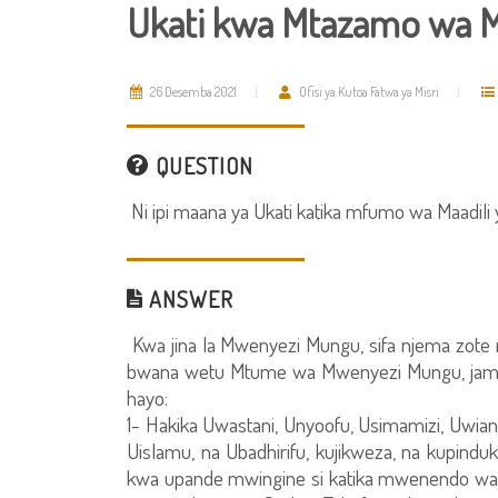
Ukati kwa Mtazamo wa Ma
26 Desemba 2021
Ofisi ya Kutoa Fatwa ya Misri
QUESTION
Ni ipi maana ya Ukati katika mfumo wa Maadili 
ANSWER
Kwa jina la Mwenyezi Mungu, sifa njema zot
bwana wetu Mtume wa Mwenyezi Mungu, jama
hayo:
1- Hakika Uwastani, Unyoofu, Usimamizi, Uwiani
Uislamu, na Ubadhirifu, kujikweza, na kupind
kwa upande mwingine si katika mwenendo wa 