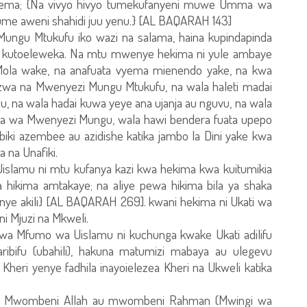
esema; {Na vivyo hivyo tumekufanyeni muwe Umma wa
tume aweni shahidi juu yenu.} [AL BAQARAH 143]
Mungu Mtukufu iko wazi na salama, haina kupindapinda
 kutoeleweka. Na mtu mwenye hekima ni yule ambaye
Mola wake, na anafuata vyema mienendo yake, na kwa
azwa na Mwenyezi Mungu Mtukufu, na wala haleti madai
, na wala hadai kuwa yeye ana ujanja au nguvu, na wala
i waja wa Mwenyezi Mungu, wala hawi bendera fuata upepo
ibiki azembee au azidishe katika jambo la Dini yake kwa
a na Unafiki.
a Uislamu ni mtu kufanya kazi kwa hekima kwa kuitumikia
hikima amtakaye; na aliye pewa hikima bila ya shaka
nye akili} [AL BAQARAH 269]. kwani hekima ni Ukati wa
ni Mjuzi na Mkweli.
wa Mfumo wa Uislamu ni kuchunga kwake Ukati adilifu
ibifu (ubahili), hakuna matumizi mabaya au ulegevu
 Kheri yenye fadhila inayoielezea Kheri na Ukweli katika
: Mwombeni Allah au mwombeni Rahman (Mwingi wa