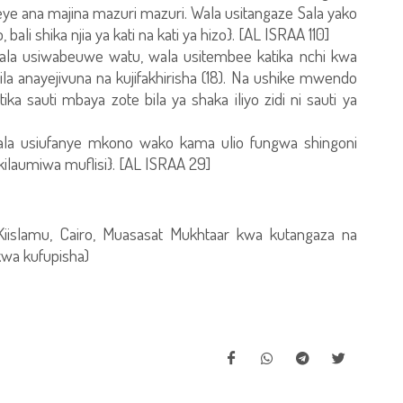
ye ana majina mazuri mazuri. Wala usitangaze Sala yako
ali shika njia ya kati na kati ya hizo}. [AL ISRAA 110]
a usiwabeuwe watu, wala usitembee katika nchi kwa
 anayejivuna na kujifakhirisha (18). Na ushike mwendo
ika sauti mbaya zote bila ya shaka iliyo zidi ni sauti ya
a usiufanye mkono wako kama ulio fungwa shingoni
kilaumiwa muflisi}. [AL ISRAA 29]
 Kiislamu, Cairo, Muasasat Mukhtaar kwa kutangaza na
kwa kufupisha)