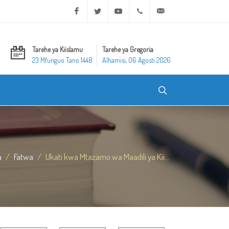
Facebook
Twitter
Youtube
+20 2 25970400
ask@dar-alifta.org
Tarehe ya Kiislamu
Tarehe ya Gregoria
23 Mfunguo Tano 1448
Alhamisi, 06 Agosti 2026
a
Fatwa
Ukati kwa Mtazamo wa Maadili ya Kii...