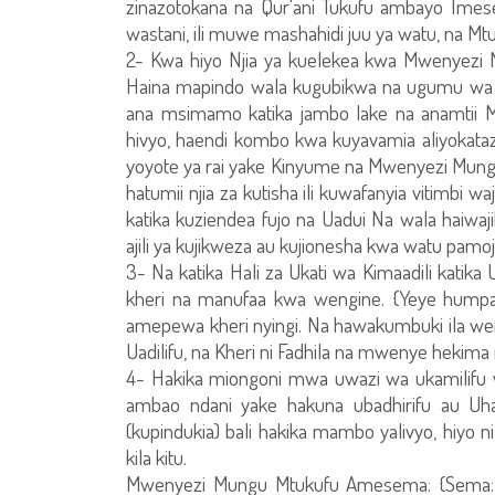
zinazotokana na Qur'ani Tukufu ambayo Im
wastani, ili muwe mashahidi juu ya watu, na M
2- Kwa hiyo Njia ya kuelekea kwa Mwenyezi 
Haina mapindo wala kugubikwa na ugumu wa
ana msimamo katika jambo lake na anamtii 
hivyo, haendi kombo kwa kuyavamia aliyokat
yoyote ya rai yake Kinyume na Mwenyezi Mungu
hatumii njia za kutisha ili kuwafanyia vitimb
katika kuziendea fujo na Uadui Na wala haiwaj
ajili ya kujikweza au kujionesha kwa watu pamoj
3- Na katika Hali za Ukati wa Kimaadili katik
kheri na manufaa kwa wengine. {Yeye humpa 
amepewa kheri nyingi. Na hawakumbuki ila we
Uadilifu, na Kheri ni Fadhila na mwenye hekima 
4- Hakika miongoni mwa uwazi wa ukamilifu 
ambao ndani yake hakuna ubadhirifu au Uhar
(kupindukia) bali hakika mambo yalivyo, hiyo ni
kila kitu.
Mwenyezi Mungu Mtukufu Amesema: {Sema