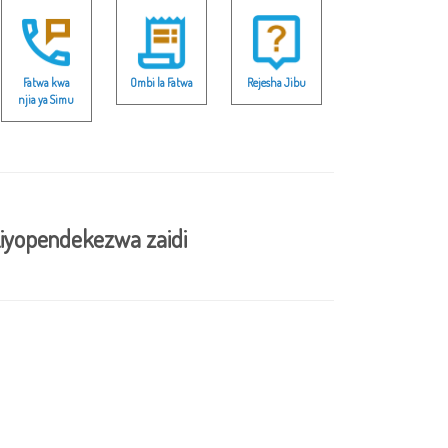
Fatwa kwa
Ombi la Fatwa
Rejesha Jibu
njia ya Simu
iyopendekezwa zaidi