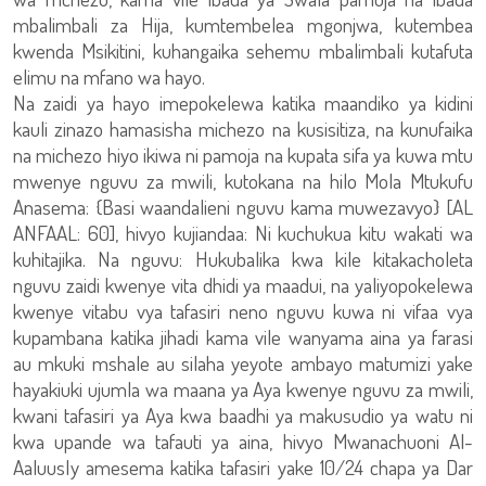
mbalimbali za Hija, kumtembelea mgonjwa, kutembea
kwenda Msikitini, kuhangaika sehemu mbalimbali kutafuta
elimu na mfano wa hayo.
Na zaidi ya hayo imepokelewa katika maandiko ya kidini
kauli zinazo hamasisha michezo na kusisitiza, na kunufaika
na michezo hiyo ikiwa ni pamoja na kupata sifa ya kuwa mtu
mwenye nguvu za mwili, kutokana na hilo Mola Mtukufu
Anasema: {Basi waandalieni nguvu kama muwezavyo} [AL
ANFAAL: 60], hivyo kujiandaa: Ni kuchukua kitu wakati wa
kuhitajika. Na nguvu: Hukubalika kwa kile kitakacholeta
nguvu zaidi kwenye vita dhidi ya maadui, na yaliyopokelewa
kwenye vitabu vya tafasiri neno nguvu kuwa ni vifaa vya
kupambana katika jihadi kama vile wanyama aina ya farasi
au mkuki mshale au silaha yeyote ambayo matumizi yake
hayakiuki ujumla wa maana ya Aya kwenye nguvu za mwili,
kwani tafasiri ya Aya kwa baadhi ya makusudio ya watu ni
kwa upande wa tafauti ya aina, hivyo Mwanachuoni Al-
AaluusIy amesema katika tafasiri yake 10/24 chapa ya Dar