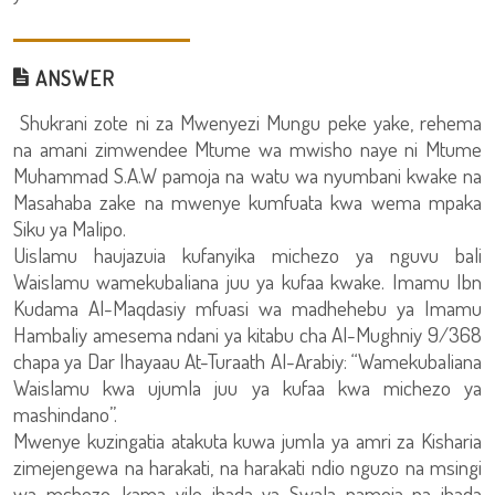
ANSWER
Shukrani zote ni za Mwenyezi Mungu peke yake, rehema
na amani zimwendee Mtume wa mwisho naye ni Mtume
Muhammad S.A.W pamoja na watu wa nyumbani kwake na
Masahaba zake na mwenye kumfuata kwa wema mpaka
Siku ya Malipo.
Uislamu haujazuia kufanyika michezo ya nguvu bali
Waislamu wamekubaliana juu ya kufaa kwake. Imamu Ibn
Kudama Al-Maqdasiy mfuasi wa madhehebu ya Imamu
Hambaliy amesema ndani ya kitabu cha Al-Mughniy 9/368
chapa ya Dar Ihayaau At-Turaath Al-Arabiy: “Wamekubaliana
Waislamu kwa ujumla juu ya kufaa kwa michezo ya
mashindano”.
Mwenye kuzingatia atakuta kuwa jumla ya amri za Kisharia
zimejengewa na harakati, na harakati ndio nguzo na msingi
wa mchezo, kama vile ibada ya Swala pamoja na ibada