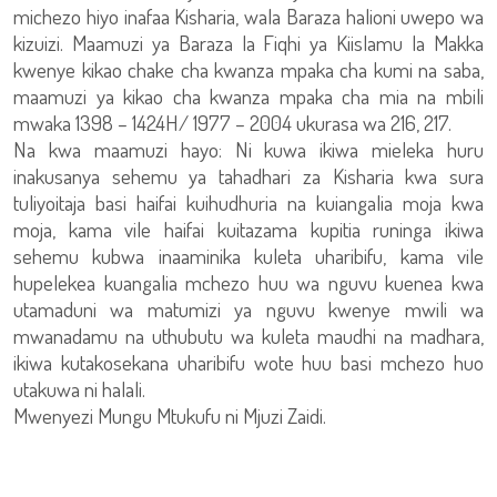
michezo hiyo inafaa Kisharia, wala Baraza halioni uwepo wa
kizuizi. Maamuzi ya Baraza la Fiqhi ya Kiislamu la Makka
kwenye kikao chake cha kwanza mpaka cha kumi na saba,
maamuzi ya kikao cha kwanza mpaka cha mia na mbili
mwaka 1398 – 1424H/ 1977 – 2004 ukurasa wa 216, 217.
Na kwa maamuzi hayo: Ni kuwa ikiwa mieleka huru
inakusanya sehemu ya tahadhari za Kisharia kwa sura
tuliyoitaja basi haifai kuihudhuria na kuiangalia moja kwa
moja, kama vile haifai kuitazama kupitia runinga ikiwa
sehemu kubwa inaaminika kuleta uharibifu, kama vile
hupelekea kuangalia mchezo huu wa nguvu kuenea kwa
utamaduni wa matumizi ya nguvu kwenye mwili wa
mwanadamu na uthubutu wa kuleta maudhi na madhara,
ikiwa kutakosekana uharibifu wote huu basi mchezo huo
utakuwa ni halali.
Mwenyezi Mungu Mtukufu ni Mjuzi Zaidi.