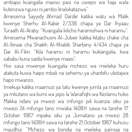
ambapo kuangalia maovu pasi na uwepo wa haja wala
kutenzwa nguvu ni jambo linalokatazwa”.
Amesema Sayyidy Ahmad Dardiir katika watu wa Malik
kwenye Sherhu Al-Kabiir 2/338 chapa ya Dar Ihyaau
Turaath Al-Araby: “Kuangalia kilicho haramishwa ni haramu”.
Amesema Mwanachuoni Al-Jubeir katika kitabu chake cha
Al-Iknaai cha Shaikh Al-Khatiib Sharbiiny 4/434 chapa ya
Dar Al-Fikri: “Kila haramu ni haramu kukiangalia, kwa
sababu kuna saidia kwenye maasi”.
Hivi sasa mwenye kuangalia mchezo wa mieleka huru
atakuta kuwa haipo mbali na sehemu ya uharibifu uliotajwa
hapo mwanzo.
Imekuja katika maamuzi ya tatu kwenye jumla ya maamuzi
ya mkutano wa kumi wa jopo la Wanafiqhi wa Kiislamu huko
Makka ndani ya mwezi wa mfungo pili kuanzia siku ya
mwezi 24 mfungo tano mwaka 1408H sawa na tarehe 17
October 1987 mpaka siku ya Jumatano ya mwezi 28
mfungo tano 1408H sawa na tarehe 21 October 1987 kuhusu
maudhui: “Mchezo wa bondia na mieleka pamoja na