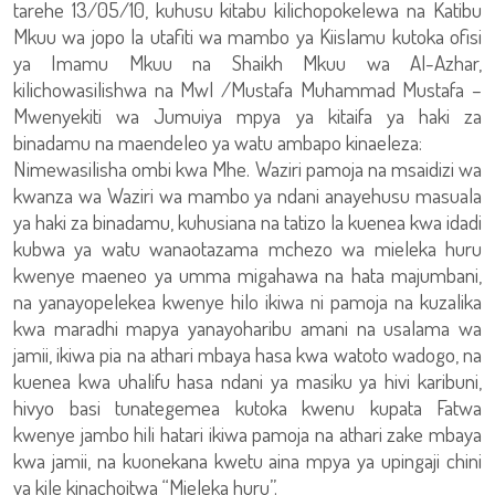
tarehe 13/05/10, kuhusu kitabu kilichopokelewa na Katibu
Mkuu wa jopo la utafiti wa mambo ya Kiislamu kutoka ofisi
ya Imamu Mkuu na Shaikh Mkuu wa Al-Azhar,
kilichowasilishwa na Mwl /Mustafa Muhammad Mustafa –
Mwenyekiti wa Jumuiya mpya ya kitaifa ya haki za
binadamu na maendeleo ya watu ambapo kinaeleza:
Nimewasilisha ombi kwa Mhe. Waziri pamoja na msaidizi wa
kwanza wa Waziri wa mambo ya ndani anayehusu masuala
ya haki za binadamu, kuhusiana na tatizo la kuenea kwa idadi
kubwa ya watu wanaotazama mchezo wa mieleka huru
kwenye maeneo ya umma migahawa na hata majumbani,
na yanayopelekea kwenye hilo ikiwa ni pamoja na kuzalika
kwa maradhi mapya yanayoharibu amani na usalama wa
jamii, ikiwa pia na athari mbaya hasa kwa watoto wadogo, na
kuenea kwa uhalifu hasa ndani ya masiku ya hivi karibuni,
hivyo basi tunategemea kutoka kwenu kupata Fatwa
kwenye jambo hili hatari ikiwa pamoja na athari zake mbaya
kwa jamii, na kuonekana kwetu aina mpya ya upingaji chini
ya kile kinachoitwa “Mieleka huru”.