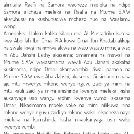
alimtaka Raafii na Samura wacheze mieleka na ndipo
Samura alicheza mieleka na Raafia na Mtume S.A.W
akaruhusu na kushuhudiwa mchezo huo na Waislamu
wengi.
Amepokea Hakim katika kitabu cha Al-Mustadriku kutoka
kwa Abdillah Ibn Omar R.A kuwa Omar Ibn Khattab alikuja
na swala ikiwa inakimiwa akiwa na watu watatu mmoja wao
ni Abu Jahshi Laithy akasema: Simameni na mswali na
Mtume S.A.W wakasimama wawili Abu Jahshi akakataa
kusimama, ndipo Omar akamwambia: Swali pamoja na
Mtume S.A.W ewe Aba Jahshi, akasema: Si simami mpaka
aje mtu mwenye mkono wenye nguvu zaidi ya mimi, na
mtu katili zaidi ya mimi anishinde kwenye mieleka, kisha
aukanyage uso wangu ardhini kwenye vumbi, akasema
Omar: Nikasimama mbele yake na mimi nilikuwa nina
mkono wenye nguvu zaidi ya mkono wake, nikacheza naye
mieleka na kumshinda kisha nikaukanyaga uso wake
kwenye vumbi.
Na amesema Hafidh Ibn Katheer katika kitabu cha Al-