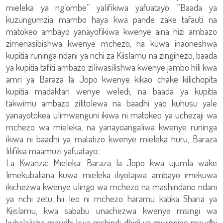
mieleka ya ng’ombe” yalifikiwa yafuatayo: “Baada ya
kuzungumzia mambo haya kwa pande zake tafauti na
matokeo ambayo yanayofikiwa kwenye aina hizi ambazo
zimenasibishwa kwenye mchezo, na kuwa inaoneshwa
kupitia runinga ndani ya nchi za Kiislamu na zinginezo, baada
ya kupitia tafiti ambazo ziliwasilishwa kwenye jambo hili kwa
amri ya Baraza la Jopo kwenye kikao chake kilichopita
kupitia madaktari wenye weledi, na baada ya kupitia
takwimu ambazo zilitolewa na baadhi yao kuhusu yale
yanayotokea ulimwenguni ikiwa ni matokeo ya uchezaji wa
mchezo wa mieleka, na yanayoangaliwa kwenye runinga
ikiwa ni baadhi ya matatizo kwenye mieleka huru, Baraza
lilifikia maamuzi yafuatayo:
La Kwanza: Mieleka: Baraza la Jopo kwa ujumla wake
limekubaliana kuwa mieleka iliyotajwa ambayo imekuwa
ikichezwa kwenye ulingo wa mchezo na mashindano ndani
ya nchi zetu hii leo ni mchezo haramu katika Sharia ya
Kiislamu, kwa sababu unachezwa kwenye msingi wa
kuhalalisha maudhi kwa mshindi dhidi ya mwingine maudhi