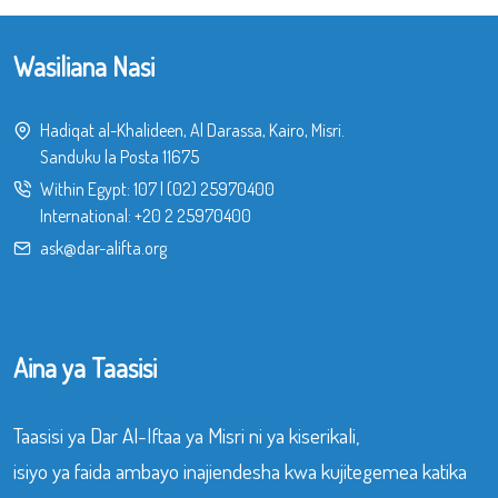
Wasiliana Nasi
Hadiqat al-Khalideen, Al Darassa, Kairo, Misri.
Sanduku la Posta 11675
Within Egypt:
107
|
(02) 25970400
International:
+20 2 25970400
ask@dar-alifta.org
Aina ya Taasisi
Taasisi ya Dar Al-Iftaa ya Misri ni ya kiserikali,
isiyo ya faida ambayo inajiendesha kwa kujitegemea katika