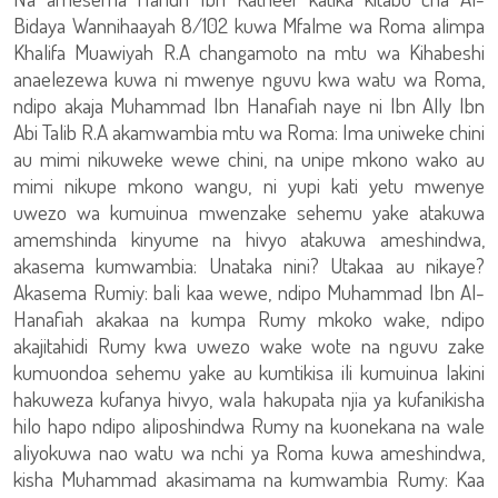
Bidaya Wannihaayah 8/102 kuwa Mfalme wa Roma alimpa
Khalifa Muawiyah R.A changamoto na mtu wa Kihabeshi
anaelezewa kuwa ni mwenye nguvu kwa watu wa Roma,
ndipo akaja Muhammad Ibn Hanafiah naye ni Ibn Ally Ibn
Abi Talib R.A akamwambia mtu wa Roma: Ima uniweke chini
au mimi nikuweke wewe chini, na unipe mkono wako au
mimi nikupe mkono wangu, ni yupi kati yetu mwenye
uwezo wa kumuinua mwenzake sehemu yake atakuwa
amemshinda kinyume na hivyo atakuwa ameshindwa,
akasema kumwambia: Unataka nini? Utakaa au nikaye?
Akasema Rumiy: bali kaa wewe, ndipo Muhammad Ibn Al-
Hanafiah akakaa na kumpa Rumy mkoko wake, ndipo
akajitahidi Rumy kwa uwezo wake wote na nguvu zake
kumuondoa sehemu yake au kumtikisa ili kumuinua lakini
hakuweza kufanya hivyo, wala hakupata njia ya kufanikisha
hilo hapo ndipo aliposhindwa Rumy na kuonekana na wale
aliyokuwa nao watu wa nchi ya Roma kuwa ameshindwa,
kisha Muhammad akasimama na kumwambia Rumy: Kaa