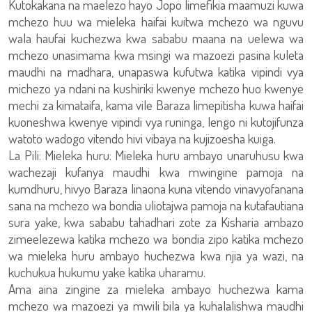
Kutokakana na maelezo hayo Jopo limefikia maamuzi kuwa
mchezo huu wa mieleka haifai kuitwa mchezo wa nguvu
wala haufai kuchezwa kwa sababu maana na uelewa wa
mchezo unasimama kwa msingi wa mazoezi pasina kuleta
maudhi na madhara, unapaswa kufutwa katika vipindi vya
michezo ya ndani na kushiriki kwenye mchezo huo kwenye
mechi za kimataifa, kama vile Baraza limepitisha kuwa haifai
kuoneshwa kwenye vipindi vya runinga, lengo ni kutojifunza
watoto wadogo vitendo hivi vibaya na kujizoesha kuiga.
La Pili: Mieleka huru: Mieleka huru ambayo unaruhusu kwa
wachezaji kufanya maudhi kwa mwingine pamoja na
kumdhuru, hivyo Baraza linaona kuna vitendo vinavyofanana
sana na mchezo wa bondia uliotajwa pamoja na kutafautiana
sura yake, kwa sababu tahadhari zote za Kisharia ambazo
zimeelezewa katika mchezo wa bondia zipo katika mchezo
wa mieleka huru ambayo huchezwa kwa njia ya wazi, na
kuchukua hukumu yake katika uharamu.
Ama aina zingine za mieleka ambayo huchezwa kama
mchezo wa mazoezi ya mwili bila ya kuhalalishwa maudhi