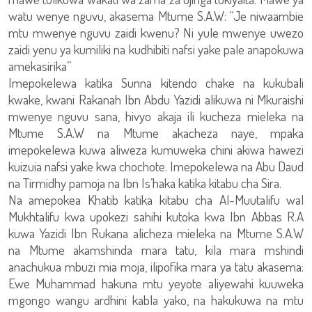
watu wenye nguvu, akasema Mtume S.A.W: “Je niwaambie
mtu mwenye nguvu zaidi kwenu? Ni yule mwenye uwezo
zaidi yenu ya kumiliki na kudhibiti nafsi yake pale anapokuwa
amekasirika”
Imepokelewa katika Sunna kitendo chake na kukubali
kwake, kwani Rakanah Ibn Abdu Yazidi alikuwa ni Mkuraishi
mwenye nguvu sana, hivyo akaja ili kucheza mieleka na
Mtume S.A.W na Mtume akacheza naye, mpaka
imepokelewa kuwa aliweza kumuweka chini akiwa hawezi
kuizuia nafsi yake kwa chochote. Imepokelewa na Abu Daud
na Tirmidhy pamoja na Ibn Is’haka katika kitabu cha Sira.
Na amepokea Khatib katika kitabu cha Al-Muutalifu wal
Mukhtalifu kwa upokezi sahihi kutoka kwa Ibn Abbas R.A
kuwa Yazidi Ibn Rukana alicheza mieleka na Mtume S.A.W
na Mtume akamshinda mara tatu, kila mara mshindi
anachukua mbuzi mia moja, ilipofika mara ya tatu akasema:
Ewe Muhammad hakuna mtu yeyote aliyewahi kuuweka
mgongo wangu ardhini kabla yako, na hakukuwa na mtu