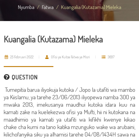
Nyumba
Fatwa
Kuangalia (Kutazama) Mieleka
Kuangalia (Kutazama) Mieleka
25 Februari 2022
Ofisi ya Kutoa Fatwa ya Misri
3697
QUESTION
Tumepitia barua iliyokuja kutoka / Jopo la utafiti wa mambo
ya Kiislamu, ya tarehe 23/06/2013 iliyopewa namba 300 ya
mwaka 2013, imekusanya maudhui kutoka idara kuu na
kamati zake na kuelekezwa ofisi ya Mufti, hii ni kutokana na
maadhimio ya kamati ya utafiti wa kifikhi kwenye kikao
chake cha kumi na tano katika mzunguko wake wa arubaini,
kilichofanyika siku ya alhamisi tarehe 04/08/1434H sawa na