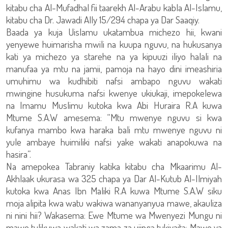
kitabu cha Al-Mufadhal fii taarekh Al-Arabu kabla Al-Islamu,
kitabu cha Dr. Jawadi Ally 15/294 chapa ya Dar Saaqiy.
Baada ya kuja Uislamu ukatambua michezo hii, kwani
yenyewe huimarisha mwili na kuupa nguvu, na hukusanya
kati ya michezo ya starehe na ya kipuuzi iliyo halali na
manufaa ya mtu na jamii, pamoja na hayo dini imeashiria
umuhimu wa kudhibiti nafsi ambapo nguvu wakati
mwingine husukuma nafsi kwenye ukiukaji, imepokelewa
na Imamu Muslimu kutoka kwa Abi Huraira R.A kuwa
Mtume S.A.W amesema: “Mtu mwenye nguvu si kwa
kufanya mambo kwa haraka bali mtu mwenye nguvu ni
yule ambaye huimiliki nafsi yake wakati anapokuwa na
hasira”.
Na amepokea Tabraniy katika kitabu cha Mkaarimu Al-
Akhlaak ukurasa wa 325 chapa ya Dar Al-Kutub Al-Ilmiyah
kutoka kwa Anas Ibn Maliki R.A kuwa Mtume S.A.W siku
moja alipita kwa watu wakiwa wananyanyua mawe, akauliza
ni nini hii? Wakasema: Ewe Mtume wa Mwenyezi Mungu ni
mawe tulikuwa wakati wa zama za ujinga tukiyaita: Mawe ya