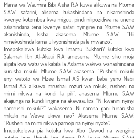
Mama wa Waumini Bibi Aisha R.A kuwa alikuwa na Mtume
S.A.W safarini, alisema tukashindana na nikamshinda
kwenye kutembea kwa miguu, pindi nilipozidiwa na unene
tulishindana tena kwenye safari nyingine na Mtume S.A.W
akanishinda, kisha akasema Mtume S.A.W: “Hii
nimekushinda kama ulivyonishinda pale mwanzo”.
Imepokelewa kutoka kwa Imamu BukhariY kutoka kwa
Salamah Ibn Al-Akuui R.A amesema: Mtume siku moja
alipita kwa watu wa kabila la Aslama wakiwa wanashindana
kurusha mkuki. Mtume S.A.W akasema: “Rusheni mikuki
enyi watoto wa Mzee Ismail A.S kwani baba yenu Nabii
Ismail A.S alikuwa mrushaji mzuri wa mkuki, rusheni na
mimi nikiwa na kundi la pili”, anasema Mtume S.A.W
akajiunga na kundi lingine na akawaauliza: “Ni kwanini nyinyi
hamrushi mikuki?” wakasema: Ni namna gani tunarusha
mikuki na Wewe ukiwa nao? Akasema Mtume S.A.W:
“Rusheni na mimi nikiwa pamoja na nyinyi nyote”.
Imepokelewa pia kutoka kwa Abu Dawud na wengine
kutoka kwa Uqbah Ibn Aamir R.A kuwa Mtume S.A.W