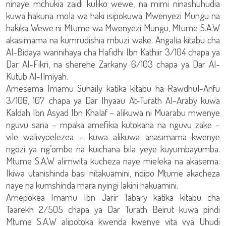
ninaye mchukia zaidi kuliko wewe, na mimi ninashuhudia
kuwa hakuna mola wa haki isipokuwa Mwenyezi Mungu na
hakika Wewe ni Mtume wa Mwenyezi Mungu, Mtume S.A.W
akasimama na kumrudishia mbuzi wake. Angalia kitabu cha
Al-Bidaya wannihaya cha Hafidhi Ibn Kathiir 3/104 chapa ya
Dar Al-Fikri, na sherehe Zarkany 6/103 chapa ya Dar Al-
Kutub Al-Ilmiyah.
Amesema Imamu Suhaily katika kitabu ha Rawdhul-Anfu
3/106, 107 chapa ya Dar Ihyaau At-Turath Al-Araby kuwa
Kaldah Ibn Asyad Ibn Khalaf – alikuwa ni Muarabu mwenye
nguvu sana – mpaka amefikia kutokana na nguvu zake –
vile walivyoelezea – kuwa alikuwa anasimama kwenye
ngozi ya ng’ombe na kuichana bila yeye kuyumbayumba.
Mtume S.A.W alimwita kucheza naye mieleka na akasema:
Ikiwa utanishinda basi nitakuamini, ndipo Mtume akacheza
naye na kumshinda mara nyingi lakini hakuamini.
Amepokea Imamu Ibn Jarir Tabary katika kitabu cha
Taarekh 2/505 chapa ya Dar Turath Beirut kuwa pindi
Mtume S.A.W alipotoka kwenda kwenye vita vya Uhudi