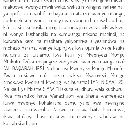
makubwa kwenye mwili wake, wakati mwingine inafikia hali
ya upofu au uharibifu mbaya au matatizo kwenye ubongo,
au kupelekea uvunjaji mbaya wa kiungo cha mwili au hata
kifo, pasina kuhusika mpigaji au muuaji na washabiki wakiwa
ni wenye kushangilia na kumuunga mkono mshindi, na
kufurahia kero na madhara yaliyomfika aliyeshindwa, na
mchezo haramu wenye kupingwa kwa ujumla wake katika
hukumu za Uislamu, kwa kauli ya Mwenyezi Mungu
Mtukufu: {Wala msijiingize wenyewe kwenye maangamizi}
[AL BAQARAH: 195]. Na kauli ya Mwenyezi Mungu Mtukufu:
{Wala msiuwe nafsi zenu hakika Mwenyezi Mungu
amekuwa kwenu ni Mwengi wa huruma} [AN-NISAA]: 29.
Na kauli ya Mtume S.A.W: “Hakuna kujidhuru wala kudhuru”.
Kwa maandiko haya Wanachuoni wa Sharia wameeleza
kuwa mwenye kuhalalisha damu yake kwa mwingine
akasema kumwambia: Niuwe, ni kuwa haifai kumuuwa,
ikiwa atafanya basi anakuwa ni mwenye kuhusika na
kustahiki adhabu.