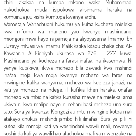
chini, akakaa na kumpa mkono wake Muhammad,
hakuchukua muda isipokuwa alisimama haraka na
kumuinua juu kisha kumtupa kwenye ardhi.
Wametaja Wanachuoni hukumu ya kufaa kucheza mieleka
kwa mfumo wa maneno yao kwenye mashindano,
miongoni mwa hayo ni pamoja na aliyoyasema Imamu Ibn
Juzayy mfuasi wa Imamu Malik katika kitabu chake cha: Al-
Kawaanin Al-Fiqhiyah ukurasa wa 276 – 277 kuwa:
Mashindano ya kucheza na farasi inafaa, na ikasemwa: Ni
yenye kutakiwa, ikiwa mchezo bila zawadi kwa mshindi
inafaa moja kwa moja kwenye mchezo wa farasi na
mwingine katika wanyama, mchezo wa kueleza jahazi, na
kati ya mchezo na ndege, ili kufikia kheri haraka, unafaa
mchezo wa mbio na katika kurusha mawe na mieleka, ama
ukiwa ni kwa malipo nayo ni rehani basi mchezo una sura
tatu: Sura ya kwanza: Kiongozi au mtu mwingine kutoa mali
atakayo chukua mshindi jambo hili ilinafaa. Sura ya pili: ni
kutoa kila mmoja kati ya washindani wawili mali, mwenye
kushinda kati ya wawili hao atachukua mali ya mwenzake na