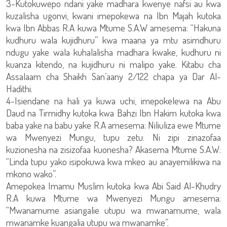
3-Kutokuwepo ndani yake madhara kwenye nafsi au kwa
kuzalisha ugonvi, kwani imepokewa na Ibn Majah kutoka
kwa Ibn Abbas R.A kuwa Mtume S.A.W amesema: “Hakuna
kudhuru wala kujidhuru” kwa maana ya mtu asimdhuru
ndugu yake wala kuhalalisha madhara kwake, kudhuru ni
kuanza kitendo, na kujidhuru ni malipo yake. Kitabu cha
Assalaam cha Shaikh San’aany 2/122 chapa ya Dar Al-
Hadithi.
4-Isiendane na hali ya kuwa uchi, imepokelewa na Abu
Daud na Tirmidhy kutoka kwa Bahzi Ibn Hakim kutoka kwa
baba yake na babu yake R.A amesema: Niliuliza ewe Mtume
wa Mwenyezi Mungu, tupu zetu: Ni zipi zinazofaa
kuzionesha na zisizofaa kuonesha? Akasema Mtume S.A.W:
“Linda tupu yako isipokuwa kwa mkeo au anayemilikiwa na
mkono wako”.
Amepokea Imamu Muslim kutoka kwa Abi Said Al-Khudry
R.A kuwa Mtume wa Mwenyezi Mungu amesema:
“Mwanamume asiangalie utupu wa mwanamume, wala
mwanamke kuangalia utupu wa mwanamke”.