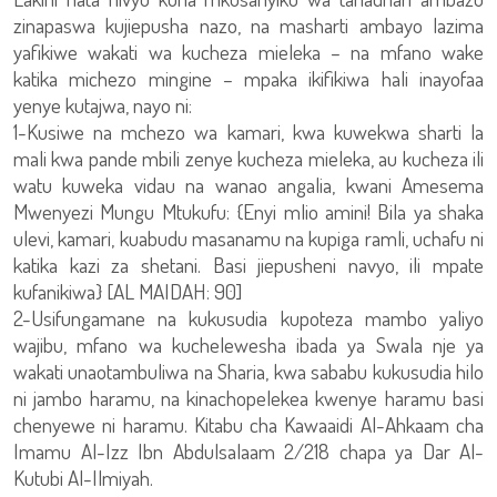
zinapaswa kujiepusha nazo, na masharti ambayo lazima
yafikiwe wakati wa kucheza mieleka – na mfano wake
katika michezo mingine – mpaka ikifikiwa hali inayofaa
yenye kutajwa, nayo ni:
1-Kusiwe na mchezo wa kamari, kwa kuwekwa sharti la
mali kwa pande mbili zenye kucheza mieleka, au kucheza ili
watu kuweka vidau na wanao angalia, kwani Amesema
Mwenyezi Mungu Mtukufu: {Enyi mlio amini! Bila ya shaka
ulevi, kamari, kuabudu masanamu na kupiga ramli, uchafu ni
katika kazi za shetani. Basi jiepusheni navyo, ili mpate
kufanikiwa} [AL MAIDAH: 90]
2-Usifungamane na kukusudia kupoteza mambo yaliyo
wajibu, mfano wa kuchelewesha ibada ya Swala nje ya
wakati unaotambuliwa na Sharia, kwa sababu kukusudia hilo
ni jambo haramu, na kinachopelekea kwenye haramu basi
chenyewe ni haramu. Kitabu cha Kawaaidi Al-Ahkaam cha
Imamu Al-Izz Ibn Abdulsalaam 2/218 chapa ya Dar Al-
Kutubi Al-Ilmiyah.