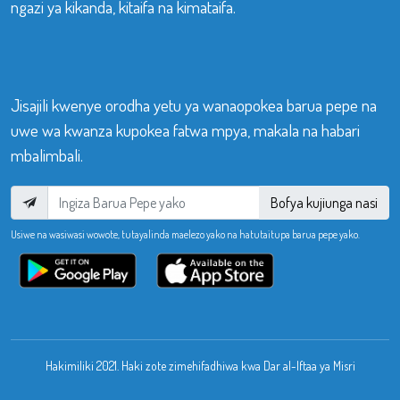
ngazi ya kikanda, kitaifa na kimataifa.
Jisajili kwenye orodha yetu ya wanaopokea barua pepe na
uwe wa kwanza kupokea fatwa mpya, makala na habari
mbalimbali.
Bofya kujiunga nasi
Usiwe na wasiwasi wowote, tutayalinda maelezo yako na hatutaitupa barua pepe yako.
Hakimiliki 2021. Haki zote zimehifadhiwa kwa Dar al-Iftaa ya Misri