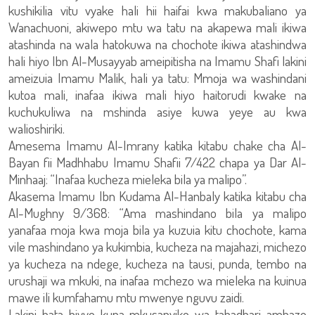
kushikilia vitu vyake hali hii haifai kwa makubaliano ya
Wanachuoni, akiwepo mtu wa tatu na akapewa mali ikiwa
atashinda na wala hatokuwa na chochote ikiwa atashindwa
hali hiyo Ibn Al-Musayyab ameipitisha na Imamu Shafi lakini
ameizuia Imamu Malik, hali ya tatu: Mmoja wa washindani
kutoa mali, inafaa ikiwa mali hiyo haitorudi kwake na
kuchukuliwa na mshinda asiye kuwa yeye au kwa
walioshiriki.
Amesema Imamu Al-Imrany katika kitabu chake cha Al-
Bayan fii Madhhabu Imamu Shafii 7/422 chapa ya Dar Al-
Minhaaj: “Inafaa kucheza mieleka bila ya malipo”.
Akasema Imamu Ibn Kudama Al-Hanbaly katika kitabu cha
Al-Mughny 9/368: “Ama mashindano bila ya malipo
yanafaa moja kwa moja bila ya kuzuia kitu chochote, kama
vile mashindano ya kukimbia, kucheza na majahazi, michezo
ya kucheza na ndege, kucheza na tausi, punda, tembo na
urushaji wa mkuki, na inafaa mchezo wa mieleka na kuinua
mawe ili kumfahamu mtu mwenye nguvu zaidi.
Lakini hata hivyo kuna mkusanyiko wa tahadhari ambazo