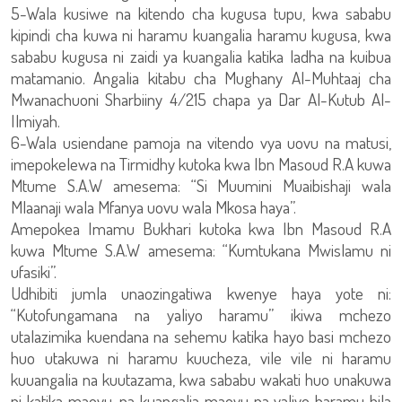
5-Wala kusiwe na kitendo cha kugusa tupu, kwa sababu
kipindi cha kuwa ni haramu kuangalia haramu kugusa, kwa
sababu kugusa ni zaidi ya kuangalia katika ladha na kuibua
matamanio. Angalia kitabu cha Mughany Al-Muhtaaj cha
Mwanachuoni Sharbiiny 4/215 chapa ya Dar Al-Kutub Al-
Ilmiyah.
6-Wala usiendane pamoja na vitendo vya uovu na matusi,
imepokelewa na Tirmidhy kutoka kwa Ibn Masoud R.A kuwa
Mtume S.A.W amesema: “Si Muumini Muaibishaji wala
Mlaanaji wala Mfanya uovu wala Mkosa haya”.
Amepokea Imamu Bukhari kutoka kwa Ibn Masoud R.A
kuwa Mtume S.A.W amesema: “Kumtukana Mwislamu ni
ufasiki”.
Udhibiti jumla unaozingatiwa kwenye haya yote ni:
“Kutofungamana na yaliyo haramu” ikiwa mchezo
utalazimika kuendana na sehemu katika hayo basi mchezo
huo utakuwa ni haramu kuucheza, vile vile ni haramu
kuuangalia na kuutazama, kwa sababu wakati huo unakuwa
ni katika maovu, na kuangalia maovu na yaliyo haramu bila