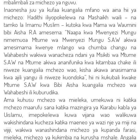
mbalimbali za michezo ya nguvu.
Inaonesha juu ya kufaa kuangalia mfano wa aina hii ya
michezo: Hadithi iliyopokelewa na Mashaikh waili – na
tamko la Imamu Muslim – kutoka kwa Mama wa Waumini
bibi Aisha R.A amesema: “Naapa kwa Mwenyezi Mungu
nimemuoa Mtume wa Mwenyezi Mungu S.A.W akiwa
amesimama kwenye mlango wa chumba changu na
Wahabeshi wakiwa wanacheza ndani ya Msikiti wa Mtume
S.A.W na Mtume akiwa ananifunika kwa kitambaa chake ili
niweze kuangalia mchezo wao, kisha akawa anasimama
kwa ajili yangu ili niweze kuondoka”, hii ni kukubali kwake
Mtume S.A.W kwa Bibi Aisha kuangalia mchezo wa
Wahabeshi ili kuburudika.
Ama kuhusu mchezo wa mieleka, umekuwa ni katika
mchezo maarufu sana katika mazingira ya Kiarabu kabla ya
Uislamu, imepokelewa kuwa vijana wao walikuwa
wakishindana kucheza katika maeneo ya wazi nje ya miji na
vijiji, wakiwa wanashindana michezo ya kupanda farasi,
mieleka, michezo ya kukimbia na kurusha mshale. Angalia