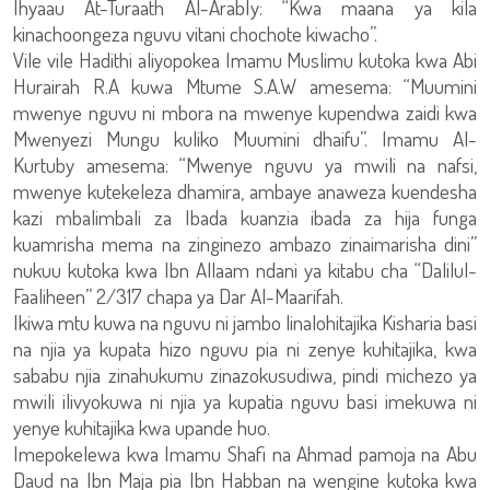
Ihyaau At-Turaath Al-ArabIy: “Kwa maana ya kila
kinachoongeza nguvu vitani chochote kiwacho”.
Vile vile Hadithi aliyopokea Imamu Muslimu kutoka kwa Abi
Hurairah R.A kuwa Mtume S.A.W amesema: “Muumini
mwenye nguvu ni mbora na mwenye kupendwa zaidi kwa
Mwenyezi Mungu kuliko Muumini dhaifu”. Imamu Al-
Kurtuby amesema: “Mwenye nguvu ya mwili na nafsi,
mwenye kutekeleza dhamira, ambaye anaweza kuendesha
kazi mbalimbali za Ibada kuanzia ibada za hija funga
kuamrisha mema na zinginezo ambazo zinaimarisha dini”
nukuu kutoka kwa Ibn Allaam ndani ya kitabu cha “Dalilul-
Faaliheen” 2/317 chapa ya Dar Al-Maarifah.
Ikiwa mtu kuwa na nguvu ni jambo linalohitajika Kisharia basi
na njia ya kupata hizo nguvu pia ni zenye kuhitajika, kwa
sababu njia zinahukumu zinazokusudiwa, pindi michezo ya
mwili ilivyokuwa ni njia ya kupatia nguvu basi imekuwa ni
yenye kuhitajika kwa upande huo.
Imepokelewa kwa Imamu Shafi na Ahmad pamoja na Abu
Daud na Ibn Maja pia Ibn Habban na wengine kutoka kwa