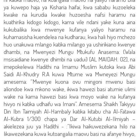
ya kuwepo haja ya Kisharia haifai, kwa sababu kuzoeleka
kwake na kurudia kwake huzoesha nafsi haramu na
kuathirika kidogo kidogo, kama vile ndani yake kuna aina
kukubalika kwa mwenye kufanya yaliyo haramu na
kuhamasisha kuendelea na kudharau, kwa hali hiyo mchezo
huo unakuwa mlango katika milango ya ushirikiano kwenye
dhambi, na Mwenyezi Mungu Mtukufu Anasema: {Wala
msisaidiane kwenye dhimbi na uadui} [AL MAIDAH: 02], na
imepokelewa Hadithi na Imamu Muslim kutoka kwa Abi
Saidi Al-Khudry R.A kuwa Mtume wa Mwneyezi Mungu
amesema: “Mwenye kuona ovu mingoni mwenu basi
aliondoe kwa mkono wake, ikiwa hawezi basi atumie ulimi
wake na kama hawezi basi kwa moyo wake na kufanya
hivyo ni katika udhaifu wa Imani”. Amesema Shaikh Takiyyu
Din Ibn Taimiyah Al-Hambaly katika kitabu cha Al-Fatawa
Al-Kubra 1/300 chapa ya Dar Al-Kutubi Al-Ilmiyah –
akielezea juu ya Hadithi - :”Ikiwa haikuwezekana hilo na
likawezekana kuwa kutoangalia maovu basi na afanye hivyo,