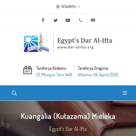
KISWAHILI
Facebook
Twitter
Youtube
+20 2 25970400
ask@dar-alifta.org
Tarehe ya Kiislamu
Tarehe ya Gregoria
23 Mfunguo Tano 1448
Alhamisi, 06 Agosti 2026
Kuangalia (Kutazama) Mieleka
Egypt's Dar Al-Ifta