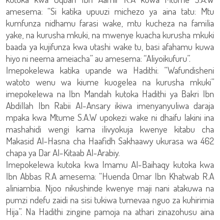
amesema: “Si katika upuuzi michezo ya aina tatu: Mtu
kumfunza nidhamu farasi wake, mtu kucheza na familia
yake, na kurusha mkuki, na mwenye kuacha kurusha mkuki
baada ya kujifunza kwa utashi wake tu, basi afahamu kuwa
hiyo ni neema ameiacha” au amesema: “Aliyoikufuru”.
Imepokelewa katika upande wa Hadithi: “Wafundisheni
watoto wenu wa kiume kuogelea na kurusha mkuki”
imepokelewa na Ibn Mandah kutoka Hadithi ya Bakri Ibn
Abdillah Ibn Rabii Al-Ansary ikiwa imenyanyuliwa daraja
mpaka kwa Mtume S.A.W upokezi wake ni dhaifu lakini ina
mashahidi wengi kama ilivyokuja kwenye kitabu cha
Makasid Al-Hasna cha Haafidh Sakhaawy ukurasa wa 462
chapa ya Dar Al-Kitaab Al-Arabiy.
Imepokelewa kutoka kwa Imamu Al-Baihaqy kutoka kwa
Ibn Abbas R.A amesema: “Huenda Omar Ibn Khatwab R.A
aliniambia. Njoo nikushinde kwenye maji nani atakuwa na
pumzi ndefu zaidi na sisi tukiwa tumevaa nguo za kuhirimia
Hija”. Na Hadithi zingine pamoja na athari zinazohusu aina