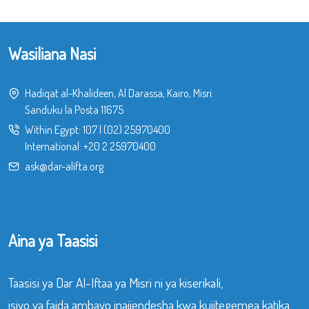
Wasiliana Nasi
Hadiqat al-Khalideen, Al Darassa, Kairo, Misri.
Sanduku la Posta 11675
Within Egypt:
107
|
(02) 25970400
International:
+20 2 25970400
ask@dar-alifta.org
Aina ya Taasisi
Taasisi ya Dar Al-Iftaa ya Misri ni ya kiserikali,
isiyo ya faida ambayo inajiendesha kwa kujitegemea katika