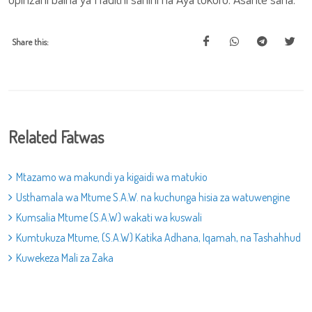
Share this:
Related Fatwas
Mtazamo wa makundi ya kigaidi wa matukio
Usthamala wa Mtume S.A.W. na kuchunga hisia za watuwengine
Kumsalia Mtume (S.A.W) wakati wa kuswali
Kumtukuza Mtume, (S.A.W) Katika Adhana, Iqamah, na Tashahhud
Kuwekeza Mali za Zaka