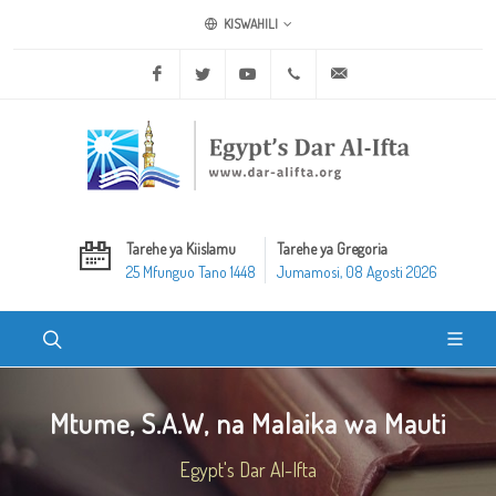
KISWAHILI
Facebook
Twitter
Youtube
+20 2 25970400
ask@dar-alifta.org
Tarehe ya Kiislamu
Tarehe ya Gregoria
25 Mfunguo Tano 1448
Jumamosi, 08 Agosti 2026
Mtume, S.A.W, na Malaika wa Mauti
Egypt's Dar Al-Ifta