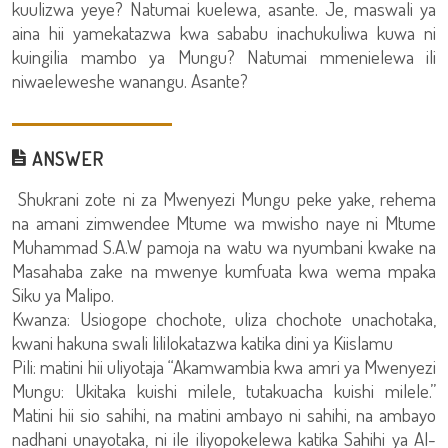
kuulizwa yeye? Natumai kuelewa, asante. Je, maswali ya
aina hii yamekatazwa kwa sababu inachukuliwa kuwa ni
kuingilia mambo ya Mungu? Natumai mmenielewa ili
niwaeleweshe wanangu. Asante?
ANSWER
Shukrani zote ni za Mwenyezi Mungu peke yake, rehema
na amani zimwendee Mtume wa mwisho naye ni Mtume
Muhammad S.A.W pamoja na watu wa nyumbani kwake na
Masahaba zake na mwenye kumfuata kwa wema mpaka
Siku ya Malipo.
Kwanza: Usiogope chochote, uliza chochote unachotaka,
kwani hakuna swali lililokatazwa katika dini ya Kiislamu
Pili: matini hii uliyotaja “Akamwambia kwa amri ya Mwenyezi
Mungu: Ukitaka kuishi milele, tutakuacha kuishi milele.”
Matini hii sio sahihi, na matini ambayo ni sahihi, na ambayo
nadhani unayotaka, ni ile iliyopokelewa katika Sahihi ya Al-