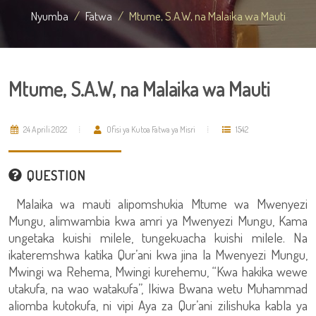
Nyumba
Fatwa
Mtume, S.A.W, na Malaika wa Mauti
Mtume, S.A.W, na Malaika wa Mauti
24 Aprili 2022
Ofisi ya Kutoa Fatwa ya Misri
1542
QUESTION
Malaika wa mauti alipomshukia Mtume wa Mwenyezi
Mungu, alimwambia kwa amri ya Mwenyezi Mungu, Kama
ungetaka kuishi milele, tungekuacha kuishi milele. Na
ikateremshwa katika Qur’ani kwa jina la Mwenyezi Mungu,
Mwingi wa Rehema, Mwingi kurehemu, “Kwa hakika wewe
utakufa, na wao watakufa”, Ikiwa Bwana wetu Muhammad
aliomba kutokufa, ni vipi Aya za Qur’ani zilishuka kabla ya