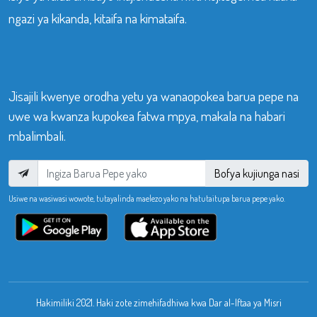
ngazi ya kikanda, kitaifa na kimataifa.
Jisajili kwenye orodha yetu ya wanaopokea barua pepe na
uwe wa kwanza kupokea fatwa mpya, makala na habari
mbalimbali.
Bofya kujiunga nasi
Usiwe na wasiwasi wowote, tutayalinda maelezo yako na hatutaitupa barua pepe yako.
Hakimiliki 2021. Haki zote zimehifadhiwa kwa Dar al-Iftaa ya Misri