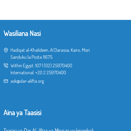
Wasiliana Nasi
Hadiqat al-Khalideen, Al Darassa, Kairo, Misri.
Sanduku la Posta 11675
Within Egypt:
107
|
(02) 25970400
International:
+20 2 25970400
ask@dar-alifta.org
Aina ya Taasisi
Taasisi ya Dar Al-Iftaa ya Misri ni ya kiserikali,