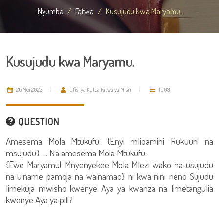
Nyumba
Fatwa
Kusujudu kwa Maryamu.
Kusujudu kwa Maryamu.
26 Mei 2022
Ofisi ya Kutoa Fatwa ya Misri
1009
QUESTION
Amesema Mola Mtukufu: {Enyi mlioamini Rukuuni na
msujudu}….. Na amesema Mola Mtukufu:
{Ewe Maryamu! Mnyenyekee Mola Mlezi wako na usujudu
na uiname pamoja na wainamao} ni kwa nini neno Sujudu
limekuja mwisho kwenye Aya ya kwanza na limetangulia
kwenye Aya ya pili?