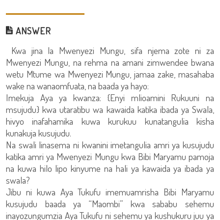
ANSWER
Kwa jina la Mwenyezi Mungu, sifa njema zote ni za
Mwenyezi Mungu, na rehma na amani zimwendee bwana
wetu Mtume wa Mwenyezi Mungu, jamaa zake, masahaba
wake na wanaomfuata, na baada ya hayo:
Imekuja Aya ya kwanza: {Enyi mlioamini Rukuuni na
msujudu} kwa utaratibu wa kawaida katika ibada ya Swala,
hivyo inafahamika kuwa kurukuu kunatangulia kisha
kunakuja kusujudu.
Na swali linasema ni kwanini imetangulia amri ya kusujudu
katika amri ya Mwenyezi Mungu kwa Bibi Maryamu pamoja
na kuwa hilo lipo kinyume na hali ya kawaida ya ibada ya
swala?
Jibu ni kuwa Aya Tukufu imemuamrisha Bibi Maryamu
kusujudu baada ya “Maombi” kwa sababu sehemu
inayozungumzia Aya Tukufu ni sehemu ya kushukuru juu ya