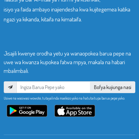
isiyo ya faida ambayo inajiendesha kwa kujitegemea katika
ngazi ya kikanda, kitaifa na kimataifa.
Jisajili kwenye orodha yetu ya wanaopokea barua pepe na
uwe wa kwanza kupokea fatwa mpya, makala na habari
mbalimbali.
Bofya kujiunga nasi
Usiwe na wasiwasi wowote, tutayalinda maelezo yako na hatutaitupa barua pepe yako.