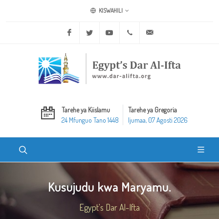
KISWAHILI
Facebook
Twitter
Youtube
+20 2 25970400
ask@dar-alifta.org
Tarehe ya Kiislamu
Tarehe ya Gregoria
24 Mfunguo Tano 1448
Ijumaa, 07 Agosti 2026
Kusujudu kwa Maryamu.
Egypt's Dar Al-Ifta