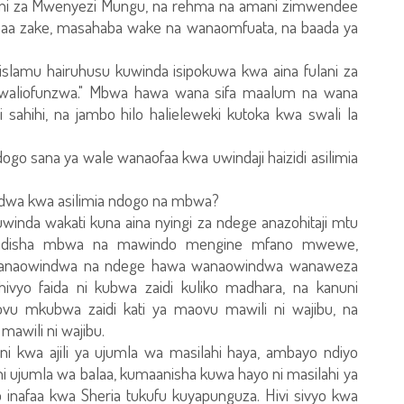
e ni za Mwenyezi Mungu, na rehma na amani zimwendee
a zake, masahaba wake na wanaomfuata, na baada ya
islamu hairuhusu kuwinda isipokuwa kwa aina fulani za
waliofunzwa." Mbwa hawa wana sifa maalum na wana
i sahihi, na jambo hilo halieleweki kutoka kwa swali la
 ndogo sana ya wale wanaofaa kwa uwindaji haizidi asilimia
indwa kwa asilimia ndogo na mbwa?
kuwinda wakati kuna aina nyingi za ndege anazohitaji mtu
fundisha mbwa na mawindo mengine mfano mwewe,
e wanaowindwa na ndege hawa wanaowindwa wanaweza
vyo faida ni kubwa zaidi kuliko madhara, na kanuni
 uovu mkubwa zaidi kati ya maovu mawili ni wajibu, na
awili ni wajibu.
i kwa ajili ya ujumla wa masilahi haya, ambayo ndiyo
i ujumla wa balaa, kumaanisha kuwa hayo ni masilahi ya
nafaa kwa Sheria tukufu kuyapunguza. Hivi sivyo kwa