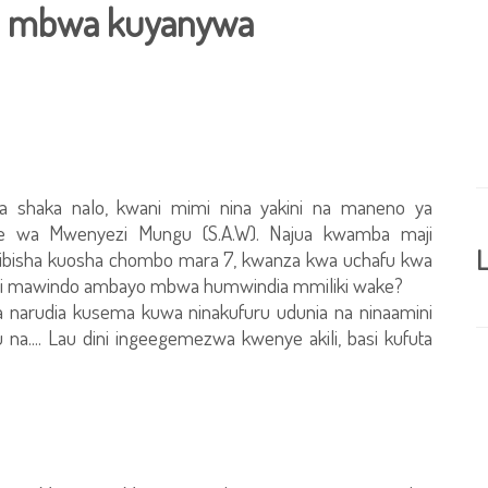
ya mbwa kuyanywa
a shaka nalo, kwani mimi nina yakini na maneno ya
wa Mwenyezi Mungu (S.A.W). Najua kwamba maji
L
ibisha kuosha chombo mara 7, kwanza kwa uchafu kwa
ajisi mawindo ambayo mbwa humwindia mmiliki wake?
 na narudia kusema kuwa ninakufuru udunia na ninaamini
 na.... Lau dini ingeegemezwa kwenye akili, basi kufuta