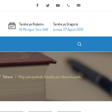
Facebook
Twitter
Youtube
+20 2 25970400
ask@dar-alifta.org
Tarehe ya Kiislamu
Tarehe ya Gregoria
24 Mfunguo Tano 1448
Ijumaa, 07 Agosti 2026
Fatwa
Maji yanayobaki baada ya mbwa kuyan...