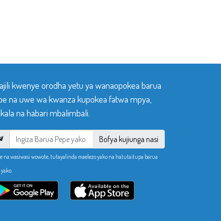
sajili kwenye orodha yetu ya wanaopokea barua
pe na uwe wa kwanza kupokea fatwa mpya,
ala na habari mbalimbali.
Bofya kujiunga nasi
e na wasiwasi wowote, tutayalinda maelezo yako na hatutaitupa barua
 yako.