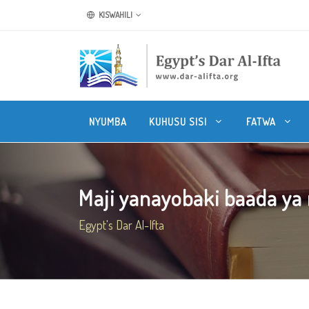
KISWAHILI
NYUMBA
KUHUSU SISI
FATWA
Maji yanayobaki baada ya
Egypt's Dar Al-Ifta