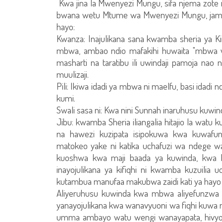
Kwa jina la Mwenyezi Mungu, sifa njema zot
bwana wetu Mtume wa Mwenyezi Mungu, jama
hayo:
Kwanza: Inajulikana sana kwamba sheria ya Ki
mbwa, ambao ndio mafakihi huwaita "mbwa 
masharti na taratibu ili uwindaji pamoja nao n
muulizaji.
Pili: Ikiwa idadi ya mbwa ni maelfu, basi idadi
kumi.
Swali sasa ni: Kwa nini Sunnah inaruhusu kuw
Jibu: kwamba Sheria iliangalia hitajio la watu 
na hawezi kuzipata isipokuwa kwa kuwa
matokeo yake ni katika uchafuzi wa ndeg
kuoshwa kwa maji baada ya kuwinda, kwa hi
inayojulikana ya kifiqhi ni kwamba kuzuilia
kutambua manufaa makubwa zaidi kati ya hayo m
Aliyeruhusu kuwinda kwa mbwa aliyefunzwa n
yanayojulikana kwa wanavyuoni wa fiqhi kuwa n
umma ambayo watu wengi wanayapata, hivyo i