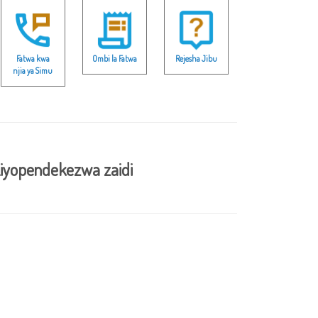
Fatwa kwa
Ombi la Fatwa
Rejesha Jibu
njia ya Simu
iyopendekezwa zaidi