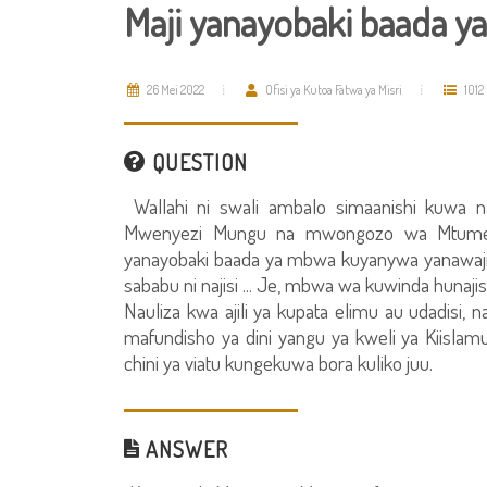
Maji yanayobaki baada 
26 Mei 2022
Ofisi ya Kutoa Fatwa ya Misri
1012
QUESTION
Wallahi ni swali ambalo simaanishi kuwa n
Mwenyezi Mungu na mwongozo wa Mtume 
yanayobaki baada ya mbwa kuyanywa yanawaj
sababu ni najisi ... Je, mbwa wa kuwinda hun
Nauliza kwa ajili ya kupata elimu au udadisi,
mafundisho ya dini yangu ya kweli ya Kiislamu
chini ya viatu kungekuwa bora kuliko juu.
ANSWER