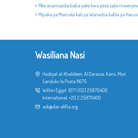
Mke anamsaidia baba yake kwa pesa zake mwenyew
Mipaka ya Miamala kati ya Wanadoa kabla ya Harusi
Wasiliana Nasi
Hadiqat al-Khalideen, Al Darassa, Kairo, Misri.
Sanduku la Posta 11675
Within Egypt:
107
|
(02) 25970400
International:
+20 2 25970400
ask@dar-alifta.org