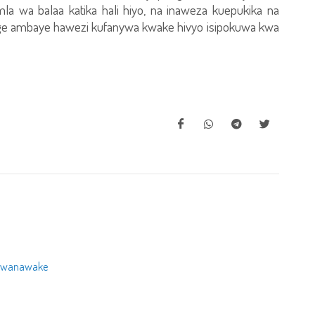
 wa balaa katika hali hiyo, na inaweza kuepukika na
ge ambaye hawezi kufanywa kwake hivyo isipokuwa kwa
a wanawake