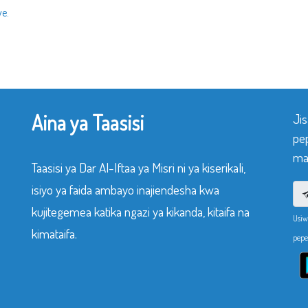
e.
Aina ya Taasisi
Ji
pe
mak
Taasisi ya Dar Al-Iftaa ya Misri ni ya kiserikali,
isiyo ya faida ambayo inajiendesha kwa
kujitegemea katika ngazi ya kikanda, kitaifa na
Usiw
kimataifa.
pepe