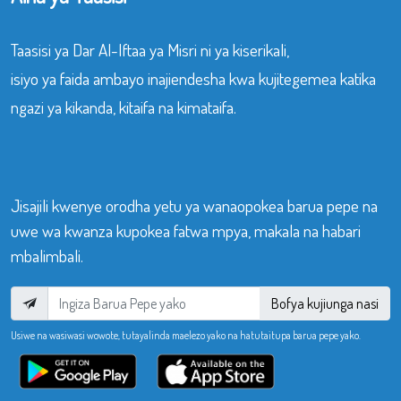
Taasisi ya Dar Al-Iftaa ya Misri ni ya kiserikali,
isiyo ya faida ambayo inajiendesha kwa kujitegemea katika
ngazi ya kikanda, kitaifa na kimataifa.
Jisajili kwenye orodha yetu ya wanaopokea barua pepe na
uwe wa kwanza kupokea fatwa mpya, makala na habari
mbalimbali.
Bofya kujiunga nasi
Usiwe na wasiwasi wowote, tutayalinda maelezo yako na hatutaitupa barua pepe yako.