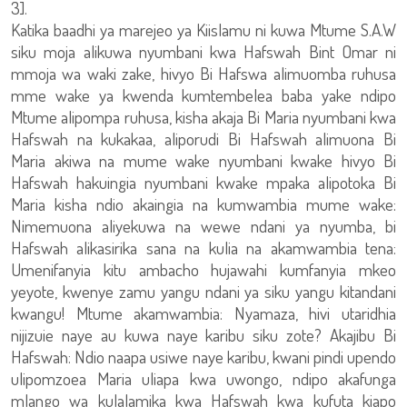
3].
Katika baadhi ya marejeo ya Kiislamu ni kuwa Mtume S.A.W
siku moja alikuwa nyumbani kwa Hafswah Bint Omar ni
mmoja wa waki zake, hivyo Bi Hafswa alimuomba ruhusa
mme wake ya kwenda kumtembelea baba yake ndipo
Mtume alipompa ruhusa, kisha akaja Bi Maria nyumbani kwa
Hafswah na kukakaa, aliporudi Bi Hafswah alimuona Bi
Maria akiwa na mume wake nyumbani kwake hivyo Bi
Hafswah hakuingia nyumbani kwake mpaka alipotoka Bi
Maria kisha ndio akaingia na kumwambia mume wake:
Nimemuona aliyekuwa na wewe ndani ya nyumba, bi
Hafswah alikasirika sana na kulia na akamwambia tena:
Umenifanyia kitu ambacho hujawahi kumfanyia mkeo
yeyote, kwenye zamu yangu ndani ya siku yangu kitandani
kwangu! Mtume akamwambia: Nyamaza, hivi utaridhia
nijizuie naye au kuwa naye karibu siku zote? Akajibu Bi
Hafswah: Ndio naapa usiwe naye karibu, kwani pindi upendo
ulipomzoea Maria uliapa kwa uwongo, ndipo akafunga
mlango wa kulalamika kwa Hafswah kwa kufuta kiapo