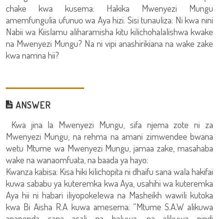
chake kwa kusema: Hakika Mwenyezi Mungu
amemfungulia ufunuo wa Aya hizi. Sisi tunauliza: Ni kwa nini
Nabii wa Kiislamu aliharamisha kitu kilichohalalishwa kwake
na Mwenyezi Mungu? Na ni vipi anashirikiana na wake zake
kwa namna hii?
ANSWER
Kwa jina la Mwenyezi Mungu, sifa njema zote ni za
Mwenyezi Mungu, na rehma na amani zimwendee bwana
wetu Mtume wa Mwenyezi Mungu, jamaa zake, masahaba
wake na wanaomfuata, na baada ya hayo:
Kwanza kabisa: Kisa hiki kilichopita ni dhaifu sana wala hakifai
kuwa sababu ya kuteremka kwa Aya, usahihi wa kuteremka
Aya hii ni habari iliyopokelewa na Masheikh wawili kutoka
kwa Bi Aisha R.A kuwa amesema: “Mtume S.A.W alikuwa
anapenda sana asali na haluwa, na alikuwa pindi