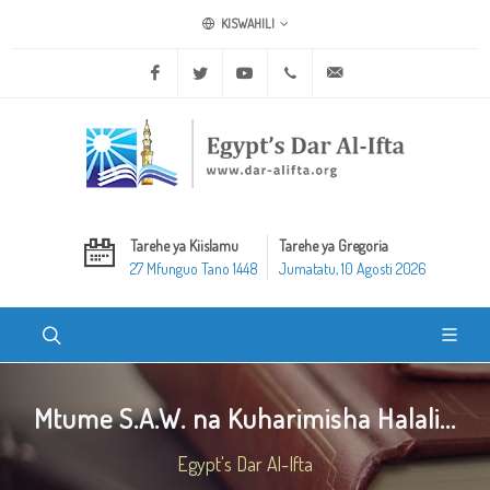
KISWAHILI
Facebook
Twitter
Youtube
+20 2 25970400
ask@dar-alifta.org
Tarehe ya Kiislamu
Tarehe ya Gregoria
27 Mfunguo Tano 1448
Jumatatu, 10 Agosti 2026
Mtume S.A.W. na Kuharimisha Halali...
Egypt's Dar Al-Ifta