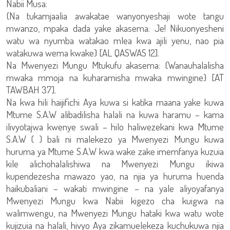
Nabii Musa:
{Na tukamjaalia awakatae wanyonyeshaji wote tangu
mwanzo, mpaka dada yake akasema: Je! Nikuonyesheni
watu wa nyumba watakao mlea kwa ajili yenu, nao pia
watakuwa wema kwake} [AL QASWAS 12].
Na Mwenyezi Mungu Mtukufu akasema: {Wanauhalalisha
mwaka mmoja na kuharamisha mwaka mwingine} [AT
TAWBAH 37].
Na kwa hili haijifichi Aya kuwa si katika maana yake kuwa
Mtume S.A.W alibadilisha halali na kuwa haramu – kama
ilivyotajwa kwenye swali – hilo haliwezekani kwa Mtume
S.A.W ( ) bali ni malekezo ya Mwenyezi Mungu kuwa
huruma ya Mtume S.A.W kwa wake zake imemfanya kuzuia
kile alichohalalishiwa na Mwenyezi Mungu ikiwa
kupendezesha mawazo yao, na njia ya huruma huenda
haikubaliani – wakati mwingine – na yale aliyoyafanya
Mwenyezi Mungu kwa Nabii kigezo cha kuigwa na
walimwengu, na Mwenyezi Mungu hataki kwa watu wote
kujizuia na halali, hivyo Aya zikamuelekeza kuchukuwa njia