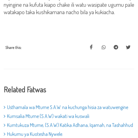
nyingine na kufuta kiapo chake ili watu wasipate ugumu pale
watakapo taka kushikamana nacho bila ya kukiacha.
Share this:
Related Fatwas
Usthamala wa Mtume S.A.W. na kuchunga hisia za watuwengine
Kumsalia Mtume (S.A.W) wakati wa kuswali
Kumtukuza Mtume, (S.A.W) Katika Adhana, Iqamah, na Tashahhud
Hukumu ya Kuotesha Nywele.