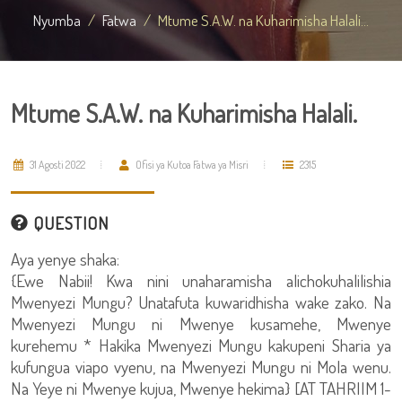
Nyumba
Fatwa
Mtume S.A.W. na Kuharimisha Halali...
Mtume S.A.W. na Kuharimisha Halali.
31 Agosti 2022
Ofisi ya Kutoa Fatwa ya Misri
2315
QUESTION
Aya yenye shaka:
{Ewe Nabii! Kwa nini unaharamisha alichokuhalilishia
Mwenyezi Mungu? Unatafuta kuwaridhisha wake zako. Na
Mwenyezi Mungu ni Mwenye kusamehe, Mwenye
kurehemu * Hakika Mwenyezi Mungu kakupeni Sharia ya
kufungua viapo vyenu, na Mwenyezi Mungu ni Mola wenu.
Na Yeye ni Mwenye kujua, Mwenye hekima} [AT TAHRIIM 1-