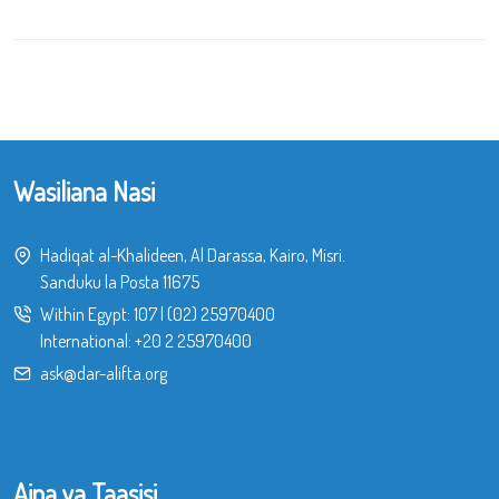
Wasiliana Nasi
Hadiqat al-Khalideen, Al Darassa, Kairo, Misri.
Sanduku la Posta 11675
Within Egypt:
107
|
(02) 25970400
International:
+20 2 25970400
ask@dar-alifta.org
Aina ya Taasisi