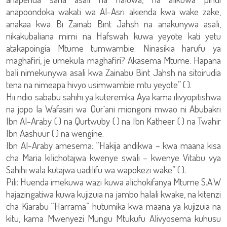
anapoondoka wakati wa Al-Asri akienda kwa wake zake,
anakaa kwa Bi Zainab Bint Jahsh na anakunywa asali,
nikakubaliana mimi na Hafswah kuwa yeyote kati yetu
atakapoingia Mtume tumwambie: Ninasikia harufu ya
maghafiri, je umekula maghafiri? Akasema Mtume: Hapana
bali nimekunywa asali kwa Zainabu Bint Jahsh na sitoirudia
tena na nimeapa hivyo usimwambie mtu yeyote” ( ).
Hii ndio sababu sahihi ya kuteremka Aya kama ilivyopitishwa
na jopo la Wafasiri wa Qur`ani miongoni mwao ni Abubakri
Ibn Al-Araby ( ) na Qurtwuby ( ) na Ibn Katheer ( ) na Twahir
Ibn Aashuur ( ) na wengine.
Ibn Al-Araby amesema: “Hakija andikwa – kwa maana kisa
cha Maria kilichotajwa kwenye swali – kwenye Vitabu vya
Sahihi wala kutajwa uadilifu wa wapokezi wake” ( ).
Pili: Huenda imekuwa wazi kuwa alichokifanya Mtume S.A.W
hajazingatiwa kuwa kujizuia na jambo halali kwake, na kitenzi
cha Kiarabu “Harrama” hutumika kwa maana ya kujizuia na
kitu, kama Mwenyezi Mungu Mtukufu Alivyosema kuhusu