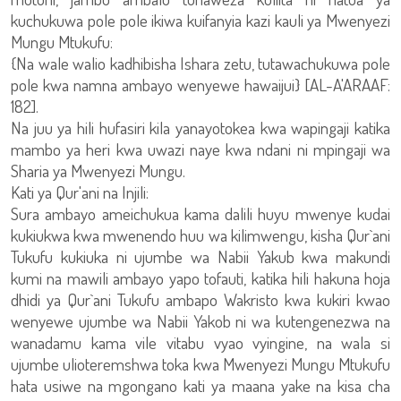
kuchukuwa pole pole ikiwa kuifanyia kazi kauli ya Mwenyezi
Mungu Mtukufu:
{Na wale walio kadhibisha Ishara zetu, tutawachukuwa pole
pole kwa namna ambayo wenyewe hawaijui} [AL-A'ARAAF:
182].
Na juu ya hili hufasiri kila yanayotokea kwa wapingaji katika
mambo ya heri kwa uwazi naye kwa ndani ni mpingaji wa
Sharia ya Mwenyezi Mungu.
Kati ya Qur'ani na Injili:
Sura ambayo ameichukua kama dalili huyu mwenye kudai
kukiukwa kwa mwenendo huu wa kilimwengu, kisha Qur`ani
Tukufu kukiuka ni ujumbe wa Nabii Yakub kwa makundi
kumi na mawili ambayo yapo tofauti, katika hili hakuna hoja
dhidi ya Qur`ani Tukufu ambapo Wakristo kwa kukiri kwao
wenyewe ujumbe wa Nabii Yakob ni wa kutengenezwa na
wanadamu kama vile vitabu vyao vyingine, na wala si
ujumbe ulioteremshwa toka kwa Mwenyezi Mungu Mtukufu
hata usiwe na mgongano kati ya maana yake na kisa cha