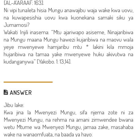
[AL-A'ARAAF: 163].
Ni vipi tunaleta hisia Mungu anawajibu waja wake kwa uovu,
na kuwapesishia uovu kwa kuonekana samaki siku ya
Jumamosi?
Wakati Injili inasema: “Mtu ajariwapo asiseme, Ninajaribiwa
na Mungu maana Mungu hawezi kujaribiwa na maovu wala
yeye mwenyewe hamjaribu mtu * lakini kila mmoja
hujaribiwa na tamaa yake mwenyewe huku akivutwa na
kudanganywa” [Yakobo. 1: 13,14].
ANSWER
Jibu lake:
Kwa jina la Mwenyezi Mungu, sifa njema zote ni za
Mwenyezi Mungu, na rehma na amani zimwendee bwana
wetu Mtume wa Mwenyezi Mungu, jamaa zake, masahaba
wake na wanaomfuata, na baada ya hayo: