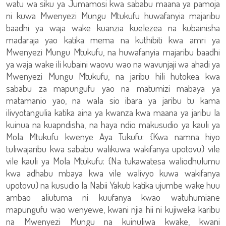
watu wa siku ya Jumamosi kwa sababu maana ya pamoja
ni kuwa Mwenyezi Mungu Mtukufu huwafanyia majaribu
baadhi ya waja wake kuanzia kuelezea na kubainisha
madaraja yao katika mema na kuthibiti kwa amri ya
Mwenyezi Mungu Mtukufu, na huwafanyia majaribu baadhi
ya waja wake ili kubaini waovu wao na wavunjaji wa ahadi ya
Mwenyezi Mungu Mtukufu, na jaribu hili hutokea kwa
sababu za mapungufu yao na matumizi mabaya ya
matamanio yao, na wala sio ibara ya jaribu tu kama
ilivyotangulia katika aina ya kwanza kwa maana ya jaribu la
kuinua na kuapndisha, na haya ndio makusudio ya kauli ya
Mola Mtukufu kwenye Aya Tukufu: {Kwa namna hiyo
tuliwajaribu kwa sababu walikuwa wakifanya upotovu} vile
vile kauli ya Mola Mtukufu: {Na tukawatesa waliodhulumu
kwa adhabu mbaya kwa vile walivyo kuwa wakifanya
upotovu} na kusudio la Nabii Yakub katika ujumbe wake huu
ambao aliutuma ni kuufanya kwao watuhumiane
mapungufu wao wenyewe, kwani njia hii ni kujiweka karibu
na Mwenyezi Mungu na kuinuliwa kwake, kwani