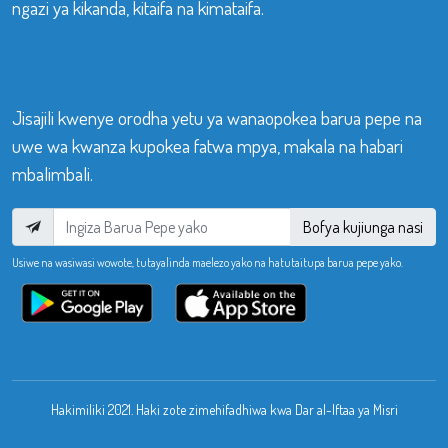
ngazi ya kikanda, kitaifa na kimataifa.
Jisajili kwenye orodha yetu ya wanaopokea barua pepe na
uwe wa kwanza kupokea fatwa mpya, makala na habari
mbalimbali.
Bofya kujiunga nasi
Usiwe na wasiwasi wowote, tutayalinda maelezo yako na hatutaitupa barua pepe yako.
Hakimiliki 2021. Haki zote zimehifadhiwa kwa Dar al-Iftaa ya Misri