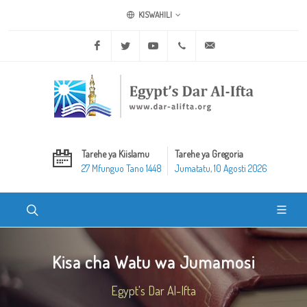
KISWAHILI
Facebook
Twitter
Youtube
+20 2 25970400
ask@dar-alifta.org
Tarehe ya Kiislamu
Tarehe ya Gregoria
27 Mfunguo Tano 1448
Jumatatu, 10 Agosti 2026
Kisa cha Watu wa Jumamosi
Egypt's Dar Al-Ifta