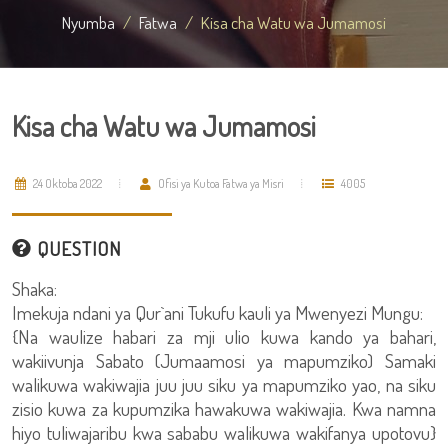
Nyumba
Fatwa
Kisa cha Watu wa Jumamosi
Kisa cha Watu wa Jumamosi
24 Oktoba 2022
Ofisi ya Kutoa Fatwa ya Misri
4005
QUESTION
Shaka:
Imekuja ndani ya Qur`ani Tukufu kauli ya Mwenyezi Mungu:
{Na waulize habari za mji ulio kuwa kando ya bahari,
wakiivunja Sabato (Jumaamosi ya mapumziko) Samaki
walikuwa wakiwajia juu juu siku ya mapumziko yao, na siku
zisio kuwa za kupumzika hawakuwa wakiwajia. Kwa namna
hiyo tuliwajaribu kwa sababu walikuwa wakifanya upotovu}