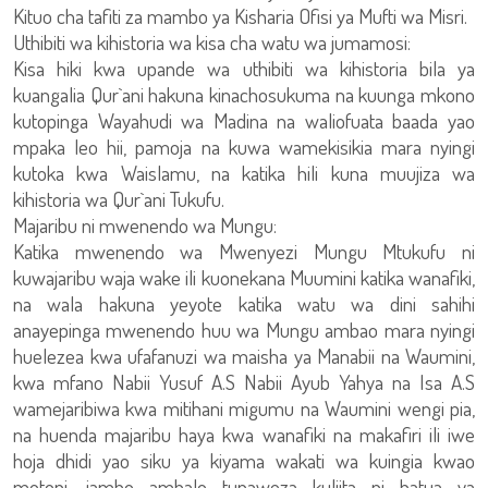
Kituo cha tafiti za mambo ya Kisharia Ofisi ya Mufti wa Misri.
Uthibiti wa kihistoria wa kisa cha watu wa jumamosi:
Kisa hiki kwa upande wa uthibiti wa kihistoria bila ya
kuangalia Qur`ani hakuna kinachosukuma na kuunga mkono
kutopinga Wayahudi wa Madina na waliofuata baada yao
mpaka leo hii, pamoja na kuwa wamekisikia mara nyingi
kutoka kwa Waislamu, na katika hili kuna muujiza wa
kihistoria wa Qur`ani Tukufu.
Majaribu ni mwenendo wa Mungu:
Katika mwenendo wa Mwenyezi Mungu Mtukufu ni
kuwajaribu waja wake ili kuonekana Muumini katika wanafiki,
na wala hakuna yeyote katika watu wa dini sahihi
anayepinga mwenendo huu wa Mungu ambao mara nyingi
huelezea kwa ufafanuzi wa maisha ya Manabii na Waumini,
kwa mfano Nabii Yusuf A.S Nabii Ayub Yahya na Isa A.S
wamejaribiwa kwa mitihani migumu na Waumini wengi pia,
na huenda majaribu haya kwa wanafiki na makafiri ili iwe
hoja dhidi yao siku ya kiyama wakati wa kuingia kwao
motoni, jambo ambalo tunaweza kuliita ni hatua ya