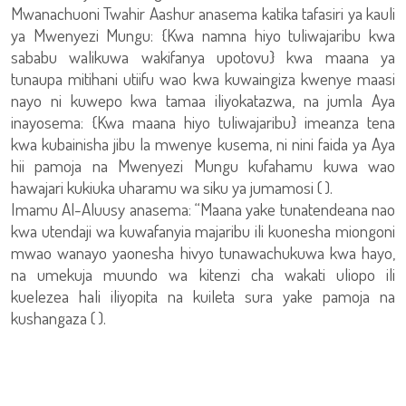
Mwanachuoni Twahir Aashur anasema katika tafasiri ya kauli
ya Mwenyezi Mungu: {Kwa namna hiyo tuliwajaribu kwa
sababu walikuwa wakifanya upotovu} kwa maana ya
tunaupa mitihani utiifu wao kwa kuwaingiza kwenye maasi
nayo ni kuwepo kwa tamaa iliyokatazwa, na jumla Aya
inayosema: {Kwa maana hiyo tuliwajaribu} imeanza tena
kwa kubainisha jibu la mwenye kusema, ni nini faida ya Aya
hii pamoja na Mwenyezi Mungu kufahamu kuwa wao
hawajari kukiuka uharamu wa siku ya jumamosi ( ).
Imamu Al-Aluusy anasema: “Maana yake tunatendeana nao
kwa utendaji wa kuwafanyia majaribu ili kuonesha miongoni
mwao wanayo yaonesha hivyo tunawachukuwa kwa hayo,
na umekuja muundo wa kitenzi cha wakati uliopo ili
kuelezea hali iliyopita na kuileta sura yake pamoja na
kushangaza ( ).