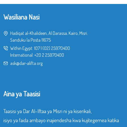
Wasiliana Nasi
Hadiqat al-Khalideen, Al Darassa, Kairo, Misri.
Sanduku la Posta 11675
Within Egypt:
107
|
(02) 25970400
International:
+20 2 25970400
ask@dar-alifta.org
Aina ya Taasisi
Taasisi ya Dar Al-Iftaa ya Misri ni ya kiserikali,
isiyo ya faida ambayo inajiendesha kwa kujitegemea katika