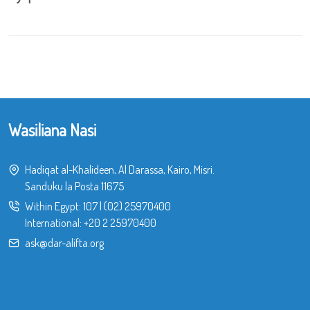
Wasiliana Nasi
Hadiqat al-Khalideen, Al Darassa, Kairo, Misri.
Sanduku la Posta 11675
Within Egypt:
107
|
(02) 25970400
International:
+20 2 25970400
ask@dar-alifta.org