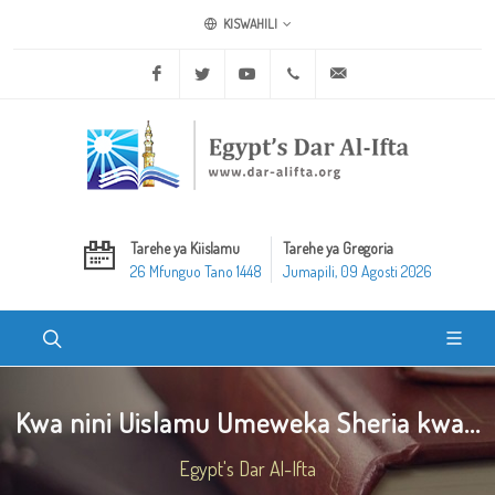
KISWAHILI
Facebook
Twitter
Youtube
+20 2 25970400
ask@dar-alifta.org
Tarehe ya Kiislamu
Tarehe ya Gregoria
26 Mfunguo Tano 1448
Jumapili, 09 Agosti 2026
Kwa nini Uislamu Umeweka Sheria kwa...
Egypt's Dar Al-Ifta