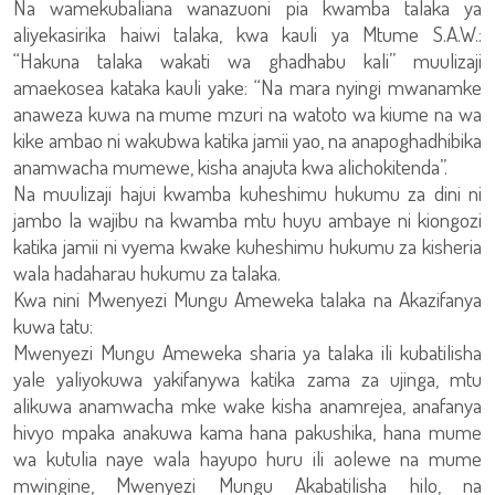
Na wamekubaliana wanazuoni pia kwamba talaka ya
aliyekasirika haiwi talaka, kwa kauli ya Mtume S.A.W.:
“Hakuna talaka wakati wa ghadhabu kali” muulizaji
amaekosea kataka kauli yake: “Na mara nyingi mwanamke
anaweza kuwa na mume mzuri na watoto wa kiume na wa
kike ambao ni wakubwa katika jamii yao, na anapoghadhibika
anamwacha mumewe, kisha anajuta kwa alichokitenda”.
Na muulizaji hajui kwamba kuheshimu hukumu za dini ni
jambo la wajibu na kwamba mtu huyu ambaye ni kiongozi
katika jamii ni vyema kwake kuheshimu hukumu za kisheria
wala hadaharau hukumu za talaka.
Kwa nini Mwenyezi Mungu Ameweka talaka na Akazifanya
kuwa tatu:
Mwenyezi Mungu Ameweka sharia ya talaka ili kubatilisha
yale yaliyokuwa yakifanywa katika zama za ujinga, mtu
alikuwa anamwacha mke wake kisha anamrejea, anafanya
hivyo mpaka anakuwa kama hana pakushika, hana mume
wa kutulia naye wala hayupo huru ili aolewe na mume
mwingine, Mwenyezi Mungu Akabatilisha hilo, na