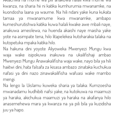
kwanza, na sharia hii ni katika kumhurumia mwanamke, na
kuondosha laana ya waume. Na hili ndani yake kuna kukata
tamaa ya mwanamume kwa mwanamke, ambapo
kumeshurutishwa katika kuwa halali kwake awe mbali naye,
anakuwa ameolewa, na huenda akaishi naye maisha yake
yote na asimpate tena, hilo litapelekea kutoharakia talaka na
kutopetuka mpaka katika hilo.
Na hakuna dini yoyote Aliyoweka Mwenyezi Mungu kwa
waja wake isipokuwa inakuwa na ukalifishaji ambao
Mwenyezi Mungu Anawakalifisha waja wake, nayo bila ya hili
haiitwi dini, hata falsafa za kisasa ambazo zinataka kuchukua
nafasi ya dini nazo zinawakalifisha wafuasi wake mambo
mengi.
Na lengo la Uislamu kuweka sharia ya talaka: Kumzoesha
mwanadamu kudhibiti nafsi yake, na kutokuwa na maamuzi
ya haraka, akichukua maamuzi ya haraka na akafanya hilo
anasemehewa mara ya kwanza na ya pili bila ya kuzidisha
juu ya hapo.