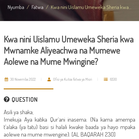
Nyumba
Fatwa
Kwa nini Uislamu Umeweka Sheria kwa...
Kwa nini Uislamu Umeweka Sheria kwa
Mwnamke Aliyeachwa na Mumewe
Aolewe na Mume Mwingine?
30 Novemba 2022
Ofisi ya Kutoa Fatwa ya Misri
6530
QUESTION
Asili ya shaka;
Imekuja Aya katika Qur`ani inasema: {Na kama amempa
t'alaka (ya tatu) basi si halali kwake baada ya hayo mpaka
aolewe na mume mwengine}. [AL BAQARAH 230]