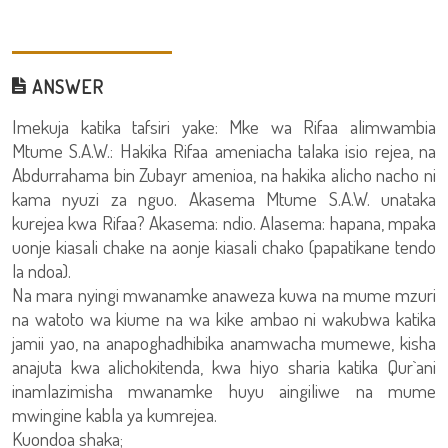
ANSWER
Imekuja katika tafsiri yake: Mke wa Rifaa alimwambia
Mtume S.A.W.: Hakika Rifaa ameniacha talaka isio rejea, na
Abdurrahama bin Zubayr amenioa, na hakika alicho nacho ni
kama nyuzi za nguo. Akasema Mtume S.A.W. unataka
kurejea kwa Rifaa? Akasema: ndio. Alasema: hapana, mpaka
uonje kiasali chake na aonje kiasali chako (papatikane tendo
la ndoa).
Na mara nyingi mwanamke anaweza kuwa na mume mzuri
na watoto wa kiume na wa kike ambao ni wakubwa katika
jamii yao, na anapoghadhibika anamwacha mumewe, kisha
anajuta kwa alichokitenda, kwa hiyo sharia katika Qur`ani
inamlazimisha mwanamke huyu aingiliwe na mume
mwingine kabla ya kumrejea.
Kuondoa shaka;