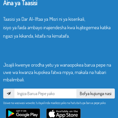
Aina ya Taasisi
Taasisi ya Dar Al-Iftaa ya Misri ni ya kiserikali,
isiyo ya faida ambayo inajiendesha kwa kujitegemea katika
ngazi ya kikanda, kitaifa na kimataifa.
Jisajili kwenye orodha yetu ya wanaopokea barua pepe na
uwe wa kwanza kupokea fatwa mpya, makala na habari
mbalimbali.
Bofya kujiunga nasi
Usiwe na wasiwasi wowote, tutayalinda maelezo yako na hatutaitupa barua pepe yako.