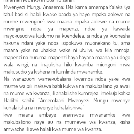
Mwenyezi Mungu Anasema: {Na kama amempa t'alaka (ya
tatu) basi si halali kwake baada ya hayo mpaka aolewe na
mume mwengine} kwa maana: mpaka aolewe na mume
mwingine ndoa ya mapenzi, ndoa ya kawaida
inayokusudiwa kudumu na kuendelea, si ndoa ya kuonesha
hakuna ndani yake ndoa isipokuwa muonekano tu, ama
maana yake na uhakika wake ni utulivu wa kila mmoja,
mapenzi na huruma, mapenzi haya hayana maana ya udogo
wala wingi, na linajulisha hilo kwamba miongoni mwa
makusudio ya kisheria ni kumlinda mwanamke.
Na wanazuoni wamekubaliana kwamba ndoa yake kwa
mume wa pili inakuwa batili kukiwa na makubaliano ya awali
na mume wa kwanza, ili ahalalishe kumrejea, imekuja katika
Hadithi sahihi: “Amemlaani Mwenyezi Mungu mwenye
kuhalalisha na mwenye kuhalalishiwa”.
kwa maana ambaye anamwoa mwanamke kwa
makubaliono naye au na mumewe wa kwanza, kisha
amwache ili awe halali kwa mume wa kwanza.