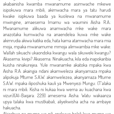
akabainisha kwamba mwanamume asimwache mkewe
isipokuwa mara mbili, akimwacha mara ya tatu harudi
kwake isipkuwa baada ya kuolewa na mwanamume
mwingine, amaesema Imamu wa waumini Aisha R.A.:
Mwanamume alikuwa anamwacha mke wake mara
anazotaka kumwacha na anaendelea kuwa mke wake
akimrudia akiwa katika eda, hata kama atamwacha mara mia
moja, mpaka mwanamume mmoja alimwambia mke wake:
Wallah sikuachi ukaondoka kwangu wala sikuweki kwangu?
Akasema: kivipi? Akasema: Ninakuacha, kila eda inapokaribia
kuisha ninakurejea. Yule mwanamke akatoka mpaka kwa
Aisha R.A. akaingia ndani akamweleza akanyamaza mpaka
alipokuja Mtume S.A.W. akamwelezea, akanyamaza Mtume
S.A.W. mpaka iliposhuka kauli ya Mwenyezi Mungu: {T'alaka
ni mara mbili. Kisha ni kukaa kwa wema au kuachana kwa
vizuri}[Al-Baqara: 229] amesema Aisha: Watu wakaanza
upya talaka kwa mustkabali, aliyekwisha acha na ambaye
hakuacha.
Akiachwa na mume wa pili anakuwa halali kwa mume wa