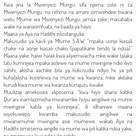
Kwa jina la Mwenyezi Mungu, sifa njema zote ni za
Mwenyezi Mungu, na rehma na amani zimwendee bwana
wetu Mtume wa Mwenyezi Mungu, jamaa zake, masahaba
wake na wanaomfuata, na baada ya hayo:
Maana ya Aya na Hadithi zilizotangulia:
Makusudio ya kauli ya Mtume S.A.W. “mpaka uonje kiasali
chake na aonje kiasali chako (papatikane tendo la ndoa).”
Maana yake: haiwi halali kwa aliyemwacha mke wake talaka
tatu kumrejea mpaka aolewe na mume mwingine ndio iliyo
sahihi, akisha aachike bila ya kukusudia ndiyo hii ya pili
kuhalalisha kuoelewa na mume wa kwanza, mke akitaka
kurudi kwa mume wa kwanza kunajuzu kwake.
Muulizaji amekosea aliposema: “kwa hiyo sharia katika
Qur`ani inamlazimisha mwanamke huyu aingiliwe na mume
mwingine kabla ya kumrejea”, ili idhaniwe maana
isiyokuwepo kwamba makusudio: aingiliwe na
mwanamume mwingine asie mumewe, wakati Aya na
Hadithi zimesema aingilie na mume wa pili katika ndoa yake,
na amemwoa kwa ndoa ilio sahihi.