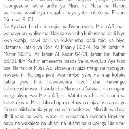
kuongezeka katika ardhi ya Misri, na Musa na Harun
walikuwa wakifanya maajabu hayo yote mbele ya Firauni
[Kutoka11:9-10]
Na Aya hizo tisa tu ni miujiza ya Bwana wetu Musa A.S., basi
wanavyuoni walisema: Hakika kwamba kuihusisha idadi hiyo
kwa kutaja, haiwi dalili ya kukanusha idadi zaidi ya hiyo.
[Tazama: Tafsiri ya Roh Al Maaniy 603/4, Na At Tafsiir Al
Muniir 182/15, At Tafsiir Al Kabiir 64/21, Tafsiir Ibn Kathiir
66/3]. Ibn Kathiir amesema baada ya kunukuluu Aya hizo
tisa: Na hakika Musa A.S, alipewa miujiza mingi, na miongoni
mwayo ni: Kulipiga jiwe kwa fimbo yake na maji kutoka
katika jiwe hilo, kuwawekea kivuli cha mawingu,
kuteremshimwa chakula cha Manna na Salwaa,, na mingine
mingi aliyopewa Musa A.S, na Watoto wa Israeli, baada ya
kutoka kwao Misri, lakini hapa imetajwa miujiza tisa ambayo
Firauni aliishuhudia yeye na watu wake wa Misri ikawa hoja
dhidi yake na watu wake na wakaamua kwenda kinyume
nayo na wakaleta na ubishi na ukafiri na kuupinga Uislamu.