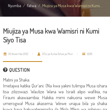
Nyumba
Fatwa
Miujiza ya Musa kwa Wamisri ni Kumi...
Miujiza ya Musa kwa Wamisri ni Kumi
Siyo Tisa
30 Novemba 2022
Ofisi ya Kutoa Fatwa ya Misri
6539
QUESTION
Matini ya Shaka:
Imetajwa katika Qur'ani: {Na kwa yakini tulimpa Musa ishara
tisa zilizowazi. Waulize Wana wa Israili alipo wafikia, na
Firauni akawaambia: Hakika mimi nakuona wewe Musa
umerogwa! Musa akasema: Wewe unajua bila ya shaka
kuwa haya hakuyateremsha ila Mola Mlezi wa mbingu na