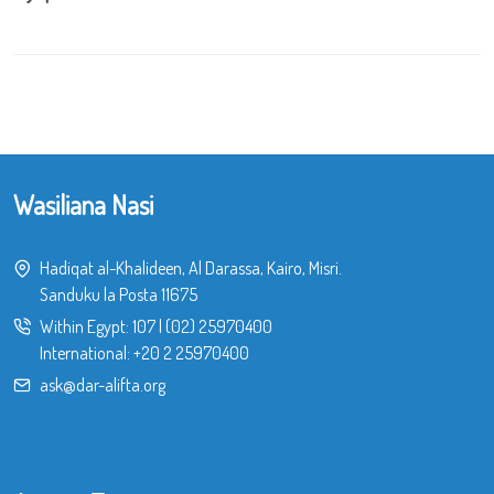
Wasiliana Nasi
Hadiqat al-Khalideen, Al Darassa, Kairo, Misri.
Sanduku la Posta 11675
Within Egypt:
107
|
(02) 25970400
International:
+20 2 25970400
ask@dar-alifta.org