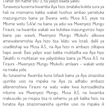
[Tafsiir Ibn Kathiir 66/3, na yaliyo baada yake].
Tunaweza kusema kwamba Aya hizo zinataka kuleta sura ya
hali na msimamo katika wakati huohuo ambao yametuka
mazungumzo baina ya Bwana wetu Musa A.S. yeye na
Mtume wetu S.A.W, na baina ya adui wa Mwenyezi Mungu
Firauni, na kwamba wakati wa kutokea mazungumzo hayo
baina yao wawili, Mwenyezi Mungu Mtukufu alikuwa
amewateremshia Aya hizo tisa Watu wa Israili, dalili ya
usadikishaji wa Musa A.S., na Aya hizo ni ambazo zilitajwa
hapo awali. Basi yaliyo wazi katika muktadha wa Aya hiyo
Takatifu ni muhtasari wa yaliyotokea baina ya Musa A.S. na
Firauni –Mwenyezi Mungu Mtukufu amlaani – wakati wote
na miaka yote.
Au tunasema: Kwamba kuna tofauti baina ya Aya zinazotoa
ujumbe usio na mipaka na Aya za adhabu ambazo
aliteremshiwa Firauni na watu wake kwa kumsadikisha
mtume wa Mwenyezi Mungu, Musa A,S, na kwamba
makusudio ya miujiza tisa ni sehemu ya pili katika hizo, na
tunatoa Aya zinazomaanisha ujumbe usio na mipaka ili