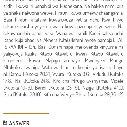
ardhi ilikuwa ni ushahidi wa kuonekana. Na hakika mimi bila
ya shaka nakuona wewe, Firauni, kuwa umekwishaangamia.
Basi Firauni akataka kuwafukuza katika nchi. Kwa hivyo
tukamzamisha yeye na walio kuwa pamoja naye wote. Na
tukawaambia baada yake Wana wa Israili: Kaeni katika nchi.
Itapo kuja ahadi ya Akhera tutakuleteni nyote pamoja}. [AL
ISRAA 101 – 104] Basi Qur'ani hapa imekwenda kinyume na
yaliyokuja katika Kitabu Kitakatifu; kwani Kitabu Kitakatifu
kimesema kuwa: Mapigo ambayo Mwenyezi Mungu
Mtukufu aliwapigia Watu wa Isarili ni kumi siyo tisa: na hayo
ni: Damu [Kutoka 20:7], Vyura [Kutoka 8:6], Vidudu [Kutoka
17:8], Nzi [Kutoka 24:8], Kifo cha Mifugo (wanyama), Vipele
[Kutoka 10-9], Baridi [Kutoka 23: 9], Nzige [Kutoka 4:10],
Giza [Kutoka 23:10], Kifo cha Wenye Bikira [Kutoka 29,30: 12]
ANSWER