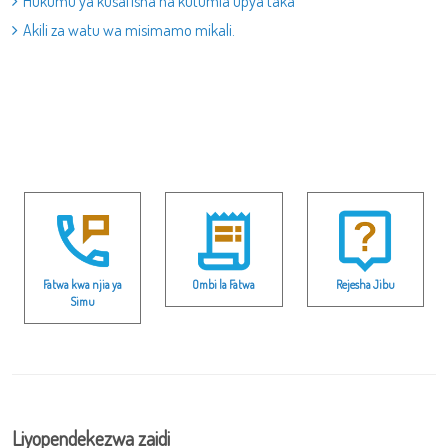
Hukumu ya kusafisha na kutumia upya taka
Akili za watu wa misimamo mikali.
Fatwa kwa njia ya
Ombi la Fatwa
Rejesha Jibu
Simu
Liyopendekezwa zaidi