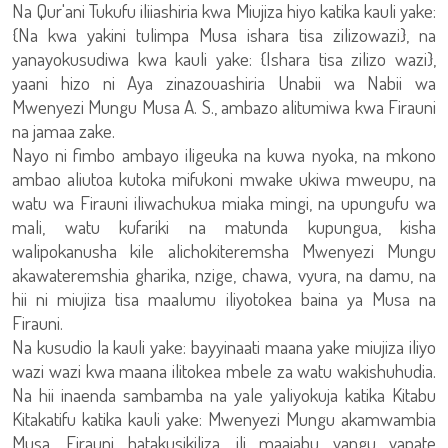
Na Qur'ani Tukufu iliiashiria kwa Miujiza hiyo katika kauli yake:
{Na kwa yakini tulimpa Musa ishara tisa zilizowazi}, na
yanayokusudiwa kwa kauli yake: {Ishara tisa zilizo wazi},
yaani hizo ni Aya zinazouashiria Unabii wa Nabii wa
Mwenyezi Mungu Musa A. S., ambazo alitumiwa kwa Firauni
na jamaa zake.
Nayo ni fimbo ambayo iligeuka na kuwa nyoka, na mkono
ambao aliutoa kutoka mifukoni mwake ukiwa mweupu, na
watu wa Firauni iliwachukua miaka mingi, na upungufu wa
mali, watu kufariki na matunda kupungua, kisha
walipokanusha kile alichokiteremsha Mwenyezi Mungu
akawateremshia gharika, nzige, chawa, vyura, na damu, na
hii ni miujiza tisa maalumu iliyotokea baina ya Musa na
Firauni.
Na kusudio la kauli yake: bayyinaati maana yake miujiza iliyo
wazi wazi kwa maana ilitokea mbele za watu wakishuhudia.
Na hii inaenda sambamba na yale yaliyokuja katika Kitabu
Kitakatifu katika kauli yake: Mwenyezi Mungu akamwambia
Musa, Firauni hatakusikiliza, ili maajabu yangu yapate