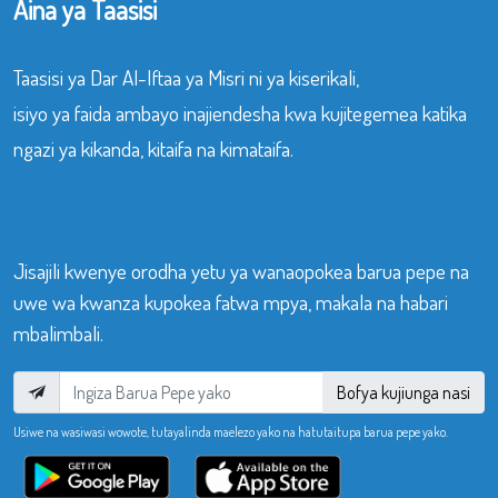
Aina ya Taasisi
Taasisi ya Dar Al-Iftaa ya Misri ni ya kiserikali,
isiyo ya faida ambayo inajiendesha kwa kujitegemea katika
ngazi ya kikanda, kitaifa na kimataifa.
Jisajili kwenye orodha yetu ya wanaopokea barua pepe na
uwe wa kwanza kupokea fatwa mpya, makala na habari
mbalimbali.
Bofya kujiunga nasi
Usiwe na wasiwasi wowote, tutayalinda maelezo yako na hatutaitupa barua pepe yako.