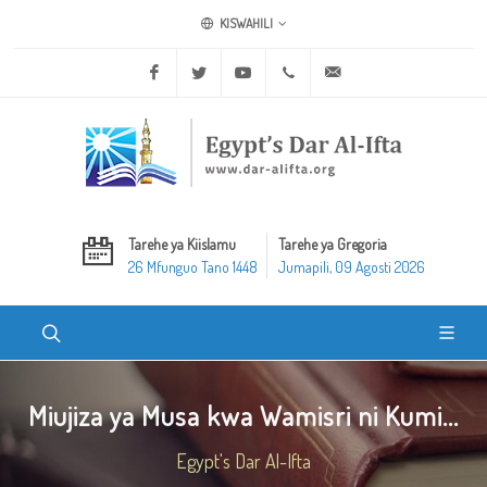
KISWAHILI
Facebook
Twitter
Youtube
+20 2 25970400
ask@dar-alifta.org
Tarehe ya Kiislamu
Tarehe ya Gregoria
26 Mfunguo Tano 1448
Jumapili, 09 Agosti 2026
Miujiza ya Musa kwa Wamisri ni Kumi...
Egypt's Dar Al-Ifta