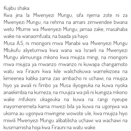
Kujibu shaka:
Kwa jina la Mwenyezi Mungu, sifa njema zote ni za
Mwenyezi Mungu, na rehma na amani zimwendee bwana
wetu Mtume wa Mwenyezi Mungu, jamaa zake, masahaba
wake na wanaomfuata, na baada ya hayo:
Musa A.S, ni miongoni mwa Manabii wa Mwenyezi Mungu
Mtukufu aliyetumwa kwa wana wa Israeli na Mwenyezi
Mungu alimuunga mkono kwa miujiza mingi, na miongoni
mwa miujiza ya mwanzo mwanzo ni kuwapa changamoto
watu wa Firauni kwa kile walichokuwa wamekizoea na
kimeenea katika zama zao ambacho ni uchawi, na miujiza
hiyo ya awali ni fimbo ya Musa iliyogeuka na kuwa nyoka
anaekimbia na kumeza, na muujiza wa pili ni kuingiza mkono
wake mfukoni ukageuka na kuwa na rangi nyeupe
inayomeremeta kama mwezi bila ya kuwa na ugonjwa wa
ukoma au ugonjwa mwingine wowote ule, kwa miujiza hiyo
miwili Mwenyezi Mungu alibatilisha uchawi wa wachawi na
kusimamisha hoja kwa Firauni na watu wake.