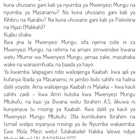
kuna uhusiano gani kati ya nyumba ya Mwenyezi Mungu na
nyumba ya Masanamu? Na kuna uhusiano gani kati ya
Kihibru na Kiarabu? Na kuna uhusiano gani kati ya Palestina
na Hijazi (Makkah)?
Kujibu shaka:
Kwa jina la Mwenyezi Mungu, sifa njema zote ni za
Mwenyezi Mungu, na rehma na amani zimwendee bwana
wetu Mtume wa Mwenyezi Mungu, jamaa zake, masahaba
wake na wanaomfuata, na baada ya hayo:
Ya kwamba Wapagani ndio walioijenga Kaabah; kwa ajili ya
kufanya Ibada ya Masanamu, ni jambo lisilo sahihi na halina
dalili yoyote. Ama walioijenga Kaabah ni Malaika – kwa kauli
sahihi zaidi – kwa Amri kutoka kwa Mwenyezi Mungu
Mtukufu, na kazi ya Bwana wetu Ibrahim A.S, ilikuwa ni
kunyanyua tu misingi ya Kaabah. Kwa dalili ya kauli ya
Mwenyezi Mungu Mtukufu: {Na kumbukeni Ibrahim na
Ismail walipo inyanyua misingi ya ile Nyumba wakaomba:
Ewe Mola Mlezi wetu! Tutakabalie! Hakika Wewe ndiye
Msikizi Mjuzi} [AL BAQARAH 127]