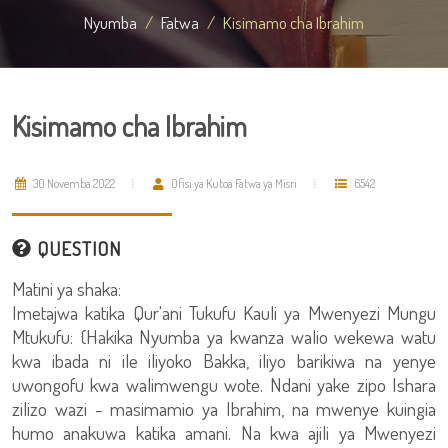
Nyumba
Fatwa
Kisimamo cha Ibrahim
Kisimamo cha Ibrahim
30 Novemba 2022
Ofisi ya Kutoa Fatwa ya Misri
6542
QUESTION
Matini ya shaka:
Imetajwa katika Qur'ani Tukufu Kauli ya Mwenyezi Mungu
Mtukufu: {Hakika Nyumba ya kwanza walio wekewa watu
kwa ibada ni ile iliyoko Bakka, iliyo barikiwa na yenye
uwongofu kwa walimwengu wote. Ndani yake zipo Ishara
zilizo wazi - masimamio ya Ibrahim, na mwenye kuingia
humo anakuwa katika amani. Na kwa ajili ya Mwenyezi