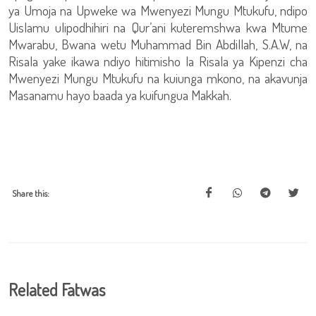
ya Umoja na Upweke wa Mwenyezi Mungu Mtukufu, ndipo
Uislamu ulipodhihiri na Qur’ani kuteremshwa kwa Mtume
Mwarabu, Bwana wetu Muhammad Bin Abdillah, S.A.W, na
Risala yake ikawa ndiyo hitimisho la Risala ya Kipenzi cha
Mwenyezi Mungu Mtukufu na kuiunga mkono, na akavunja
Masanamu hayo baada ya kuifungua Makkah.
Share this:
Related Fatwas