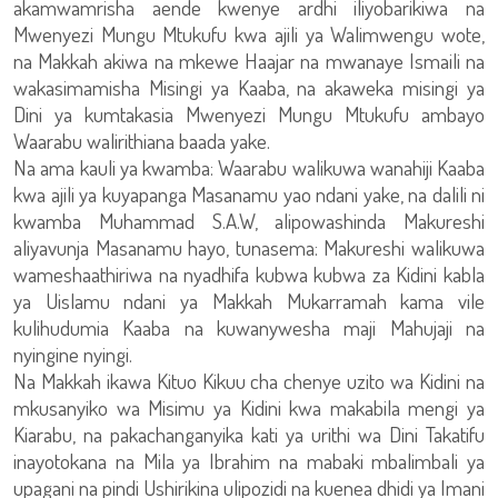
akamwamrisha aende kwenye ardhi iliyobarikiwa na
Mwenyezi Mungu Mtukufu kwa ajili ya Walimwengu wote,
na Makkah akiwa na mkewe Haajar na mwanaye Ismaili na
wakasimamisha Misingi ya Kaaba, na akaweka misingi ya
Dini ya kumtakasia Mwenyezi Mungu Mtukufu ambayo
Waarabu walirithiana baada yake.
Na ama kauli ya kwamba: Waarabu walikuwa wanahiji Kaaba
kwa ajili ya kuyapanga Masanamu yao ndani yake, na dalili ni
kwamba Muhammad S.A.W, alipowashinda Makureshi
aliyavunja Masanamu hayo, tunasema: Makureshi walikuwa
wameshaathiriwa na nyadhifa kubwa kubwa za Kidini kabla
ya Uislamu ndani ya Makkah Mukarramah kama vile
kulihudumia Kaaba na kuwanywesha maji Mahujaji na
nyingine nyingi.
Na Makkah ikawa Kituo Kikuu cha chenye uzito wa Kidini na
mkusanyiko wa Misimu ya Kidini kwa makabila mengi ya
Kiarabu, na pakachanganyika kati ya urithi wa Dini Takatifu
inayotokana na Mila ya Ibrahim na mabaki mbalimbali ya
upagani na pindi Ushirikina ulipozidi na kuenea dhidi ya Imani