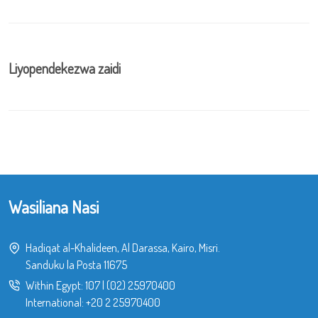
Liyopendekezwa zaidi
Wasiliana Nasi
Hadiqat al-Khalideen, Al Darassa, Kairo, Misri.
Sanduku la Posta 11675
Within Egypt:
107
|
(02) 25970400
International:
+20 2 25970400