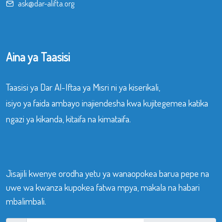
ask@dar-alifta.org
Aina ya Taasisi
Taasisi ya Dar Al-Iftaa ya Misri ni ya kiserikali,
isiyo ya faida ambayo inajiendesha kwa kujitegemea katika
ngazi ya kikanda, kitaifa na kimataifa.
Jisajili kwenye orodha yetu ya wanaopokea barua pepe na
uwe wa kwanza kupokea fatwa mpya, makala na habari
mbalimbali.