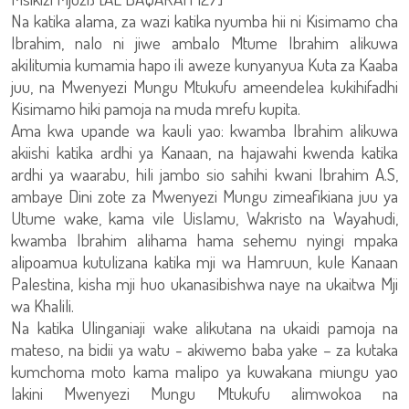
Na katika alama, za wazi katika nyumba hii ni Kisimamo cha
Ibrahim, nalo ni jiwe ambalo Mtume Ibrahim alikuwa
akilitumia kumamia hapo ili aweze kunyanyua Kuta za Kaaba
juu, na Mwenyezi Mungu Mtukufu ameendelea kukihifadhi
Kisimamo hiki pamoja na muda mrefu kupita.
Ama kwa upande wa kauli yao: kwamba Ibrahim alikuwa
akiishi katika ardhi ya Kanaan, na hajawahi kwenda katika
ardhi ya waarabu, hili jambo sio sahihi kwani Ibrahim A.S,
ambaye Dini zote za Mwenyezi Mungu zimeafikiana juu ya
Utume wake, kama vile Uislamu, Wakristo na Wayahudi,
kwamba Ibrahim alihama hama sehemu nyingi mpaka
alipoamua kutulizana katika mji wa Hamruun, kule Kanaan
Palestina, kisha mji huo ukanasibishwa naye na ukaitwa Mji
wa Khalili.
Na katika Ulinganiaji wake alikutana na ukaidi pamoja na
mateso, na bidii ya watu - akiwemo baba yake – za kutaka
kumchoma moto kama malipo ya kuwakana miungu yao
lakini Mwenyezi Mungu Mtukufu alimwokoa na