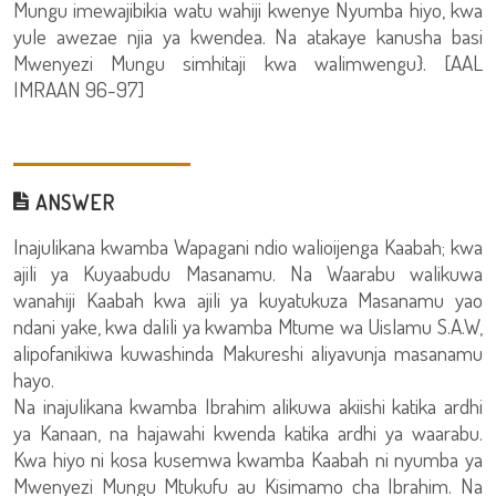
Mungu imewajibikia watu wahiji kwenye Nyumba hiyo, kwa
yule awezae njia ya kwendea. Na atakaye kanusha basi
Mwenyezi Mungu simhitaji kwa walimwengu}. [AAL
IMRAAN 96-97]
ANSWER
Inajulikana kwamba Wapagani ndio walioijenga Kaabah; kwa
ajili ya Kuyaabudu Masanamu. Na Waarabu walikuwa
wanahiji Kaabah kwa ajili ya kuyatukuza Masanamu yao
ndani yake, kwa dalili ya kwamba Mtume wa Uislamu S.A.W,
alipofanikiwa kuwashinda Makureshi aliyavunja masanamu
hayo.
Na inajulikana kwamba Ibrahim alikuwa akiishi katika ardhi
ya Kanaan, na hajawahi kwenda katika ardhi ya waarabu.
Kwa hiyo ni kosa kusemwa kwamba Kaabah ni nyumba ya
Mwenyezi Mungu Mtukufu au Kisimamo cha Ibrahim. Na