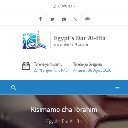
KISWAHILI
Facebook
Twitter
Youtube
+20 2 25970400
ask@dar-alifta.org
Tarehe ya Kiislamu
Tarehe ya Gregoria
23 Mfunguo Tano 1448
Alhamisi, 06 Agosti 2026
Kisimamo cha Ibrahim
Egypt's Dar Al-Ifta