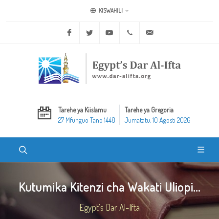
KISWAHILI
Facebook
Twitter
Youtube
+20 2 25970400
ask@dar-alifta.org
Tarehe ya Kiislamu
Tarehe ya Gregoria
27 Mfunguo Tano 1448
Jumatatu, 10 Agosti 2026
Kutumika Kitenzi cha Wakati Uliopi...
Egypt's Dar Al-Ifta