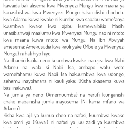
kawaida bali alisema kwa Mwenyezi Mungu kwa maana ya
kunasibishwa kwa Mwenyezi Mungu hakuzidishi chochote
kwa Adamu kuwa kwake ni kiumbe kwa sababu wamefanya
kuumbwa kwake kwa ajabu kumewajibikia Masihi
unasibishwaji maalumu kwa Mwenyezi Mungu nao ni mtoto
kwa maana kuwa mtoto wa Mungu. Na Ibn Atwiyah
amesema: Amekusudia kwa kauli yake {Mbele ya Mwenyezi
Mungu} ni hali hiyo hiyo.
Na dhamiri katika neno kuumbwa kwake inarejea kwa Nabii
Adamu na wala si Nabii Isa, ambapo watu wote
wamefahamu kuwa Nabii Isa hakuumbwa kwa udongo,
sehemu inayofanana ni kauli yake: {Kisha akasema kuwa
basi inakuwa}.
Na jumla ya neno {Amemuumba} na herufi kiunganishi
chake inabainisha jumla inayosema {Ni kama mfano wa
Adamu}.
Kisha kwa ajili ya kuinua cheo na nafasi, kuumbwa kwake
kwa amri ya {Kuwa!} ni nafasi ya juu zaidi ya kuumbwa