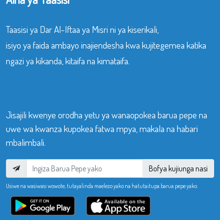
Taasisi ya Dar Al-Iftaa ya Misri ni ya kiserikali,
isiyo ya faida ambayo inajiendesha kwa kujitegemea katika
ngazi ya kikanda, kitaifa na kimataifa.
Jisajili kwenye orodha yetu ya wanaopokea barua pepe na
uwe wa kwanza kupokea fatwa mpya, makala na habari
mbalimbali.
Bofya kujiunga nasi
Usiwe na wasiwasi wowote, tutayalinda maelezo yako na hatutaitupa barua pepe yako.