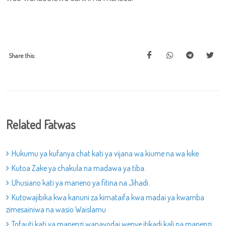
Share this:
Related Fatwas
Hukumu ya kufanya chat kati ya vijana wa kiume na wa kike
Kutoa Zake ya chakula na madawa ya tiba.
Uhusiano kati ya maneno ya fitina na Jihadi.
Kutowajibika kwa kanuni za kimataifa kwa madai ya kwamba
zimesainiwa na wasio Waislamu
Tofauti kati ya mapenzi wanayodai wenye itikadi kali na mapenzi