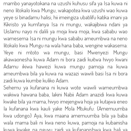
mambo yanayotokana na uzushi kuhusu sifa ya Isa kuwa ni
neno litokalo kwa Mungu, wakapotea kwa uzushi wao kuwa
yeye si binadamu halisi, hii imeingiza ubatilifu katika imani ya
Kikristo ya kumfanya Isa ni mungu, wakajibiwa ndani ya
Uislamu nayo ni dalili ya moja kwa moja, kwa sababu wao
wamesema Isa ni mungu kwa sababu ameumbwa na neno
litokalo kwa Mungu na wala hana baba, wengine wakasema:
Yeye ni mtoto wa mungu, basi Mwenyezi Mungu
akawaonesha kuwa Adam ni bora zaidi kuitwa hivyo kwani
Adamu ikiwa hawezi kuwa mungu pamoja na kuwa
ameumbwa bila ya kuwa na wazazi wawili basi Isa ni bora
zaidi kuwa kiumbe kuliko Adam.
Sehemu ya kufanana ni kuwa wote wawili wameumbwa
wakiwa hawana baba, lakini Nabii Adam anazidi kwa kuwa
kwake bila ya mama, hivyo imejengwa hoja ya kutajwa eneo
la kufanana kwa kauli yake Mola Mtukufu: {Amemuumba
kwa udongo} Aya, kwa maana amemuumba bila ya baba
wala mama bali ni kwa neno kuwa, pamoja na kubainisha
kuwa kwake na nguvu zaidi ya kufananishwa kwa hali ya