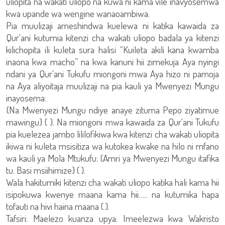
uliopita na wakati uliopo na kuwa ni kama vile inavyosemwa
kwa upande wa wengine wanaoambiwa.
Pia muulizaji ameshindwa kuelewa ni katika kawaida za
Qur'ani kutumia kitenzi cha wakati uliopo badala ya kitenzi
kilichopita ili kuleta sura halisi “Kuileta akili kana kwamba
inaona kwa macho” na kwa kanuni hii zimekuja Aya nyingi
ndani ya Qur'ani Tukufu miongoni mwa Aya hizo ni pamoja
na Aya aliyoitaja muulizaji na pia kauli ya Mwenyezi Mungu
inayosema:
{Na Mwenyezi Mungu ndiye anaye zituma Pepo ziyatimue
mawingu} ( ). Na miongoni mwa kawaida za Qur'ani Tukufu
pia kuelezea jambo lililofikiwa kwa kitenzi cha wakati uliopita
ikiwa ni kuleta msisitiza wa kutokea kwake na hilo ni mfano
wa kauli ya Mola Mtukufu: {Amri ya Mwenyezi Mungu itafika
tu. Basi msiihimize} ( ).
Wala hakitumiki kitenzi cha wakati uliopo katika hali kama hii
isipokuwa kwenye maana kama hii….. na kutumika hapa
tofauti na hivi haina maana ( ).
Tafsiri: Maelezo kuanza upya: Imeelezwa kwa Wakristo