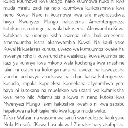
kuliko kuumbwa kwa udogo, nako kuumbwa huko ni kwa
muda mrefu zaidi na ndio kuumbwa kulikoashiriwa kwa
neno Kuwa!: Nako ni kuumbwa kwa sifa inayokusudiwa,
hivyo Mwenyezi Mungu hakusema: Amemtengeneza
kutokana na udongo, na wala hakusema: Alimwambia Kuwa
kutokana na udongo kisha akampa uhai, bali amesema
amemuumba kisha akamwambia Kuwa!. Na kauli yake
Kuwa! Ni kuelezea kuhusu uwezo wa kumuumba kwake hai
mwenye roho ili kuwafundisha wasikilizaji kuwa kuumba sio
kazi ya kufanya kwa mkono wala kuchonga kwa mashine
lakini ni utashi na kufungamana na uwezo na kuwezesha
viumbe ambavyo vimekuwa na athari katika kutengeneza
kusudio, mpaka kupelekea kuonekana aliyeumbwa yote
hayo ni kutokana na muelekeo wa utashi wa kufanikisha,
kwa neno hilo Adamu pia alikuwa ni neno kutoka kwa
Mwenyezi Mungu lakini hakusifika kwahilo ni kwa sababu
hapakuwa na kuhitajika hilo kwa kupita muda wake.
Tafsiri: Wafasiri na wasomi wa sarufi wameelezea kauli yake
Mola Mtukufu {Kuwa basi akawa} Zamakhshary akafupisha