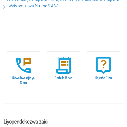
ya Waislamu kwa Mtume S.A.W.
Fatwa kwa njia ya
Ombi la Fatwa
Rejesha Jibu
Simu
Liyopendekezwa zaidi