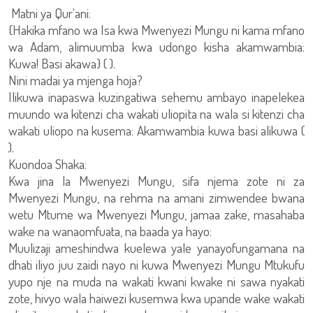
Matni ya Qur'ani:
{Hakika mfano wa Isa kwa Mwenyezi Mungu ni kama mfano
wa Adam, alimuumba kwa udongo kisha akamwambia:
Kuwa! Basi akawa} ( ).
Nini madai ya mjenga hoja?
Ilikuwa inapaswa kuzingatiwa sehemu ambayo inapelekea
muundo wa kitenzi cha wakati uliopita na wala si kitenzi cha
wakati uliopo na kusema: Akamwambia kuwa basi alikuwa (
).
Kuondoa Shaka:
Kwa jina la Mwenyezi Mungu, sifa njema zote ni za
Mwenyezi Mungu, na rehma na amani zimwendee bwana
wetu Mtume wa Mwenyezi Mungu, jamaa zake, masahaba
wake na wanaomfuata, na baada ya hayo:
Muulizaji ameshindwa kuelewa yale yanayofungamana na
dhati iliyo juu zaidi nayo ni kuwa Mwenyezi Mungu Mtukufu
yupo nje na muda na wakati kwani kwake ni sawa nyakati
zote, hivyo wala haiwezi kusemwa kwa upande wake wakati