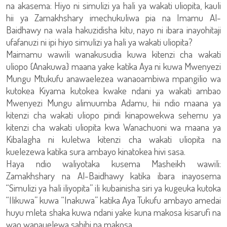
na akasema: Hiyo ni simulizi ya hali ya wakati uliopita, kauli
hii ya Zamakhshary imechukuliwa pia na Imamu Al-
Baidhawy na wala hakuzidisha kitu, nayo ni ibara inayohitaji
ufafanuzi ni ipi hiyo simulizi ya hali ya wakati uliopita?
Maimamu wawili wanakusudia kuwa kitenzi cha wakati
uliopo {Anakuwa} maana yake katika Aya ni kuwa Mwenyezi
Mungu Mtukufu anawaelezea wanaoambiwa mpangilio wa
kutokea Kiyama kutokea kwake ndani ya wakati ambao
Mwenyezi Mungu alimuumba Adamu, hii ndio maana ya
kitenzi cha wakati uliopo pindi kinapowekwa sehemu ya
kitenzi cha wakati uliopita kwa Wanachuoni wa maana ya
Kibalagha ni kuletwa kitenzi cha wakati uliopita na
kuelezewa katika sura ambayo kinatokea hivi sasa.
Haya ndio waliyotaka kusema Masheikh wawili:
Zamakhshary na Al-Baidhawy katika ibara inayosema
“Simulizi ya hali iliyopita” ili kubainisha siri ya kugeuka kutoka
“Ilikuwa” kuwa “Inakuwa” katika Aya Tukufu ambayo amedai
huyu mleta shaka kuwa ndani yake kuna makosa kisarufi na
wao wanauelewa sahihi na makosa.