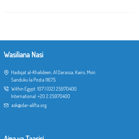
Wasiliana Nasi
Hadiqat al-Khalideen, Al Darassa, Kairo, Misri.
Sanduku la Posta 11675
Within Egypt:
107
|
(02) 25970400
International:
+20 2 25970400
ask@dar-alifta.org
Aina ya Taasisi