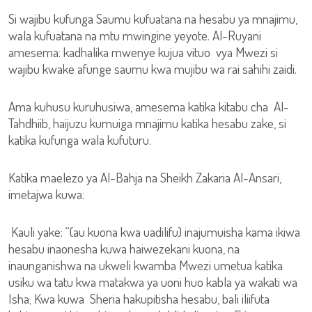
Si wajibu kufunga Saumu kufuatana na hesabu ya mnajimu,
wala kufuatana na mtu mwingine yeyote. Al-Ruyani
amesema: kadhalika mwenye kujua vituo vya Mwezi si
wajibu kwake afunge saumu kwa mujibu wa rai sahihi zaidi.
Ama kuhusu kuruhusiwa, amesema katika kitabu cha Al-
Tahdhiib, haijuzu kumuiga mnajimu katika hesabu zake, si
katika kufunga wala kufuturu.
Katika maelezo ya Al-Bahja na Sheikh Zakaria Al-Ansari,
imetajwa kuwa:
Kauli yake: “(au kuona kwa uadilifu) inajumuisha kama ikiwa
hesabu inaonesha kuwa haiwezekani kuona, na
inaunganishwa na ukweli kwamba Mwezi umetua katika
usiku wa tatu kwa matakwa ya uoni huo kabla ya wakati wa
Isha; Kwa kuwa Sheria hakupitisha hesabu, bali iliifuta