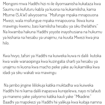
Miongoni mwa Hadithi hizi ni ile iliyomaanisha kukataza kwa
Saumu na kufuturu kabla ya kuona na kukamilisha, kama
Mtume (S.A.W) alivyosema: “Msifunge mpaka mnapouona
Mwezi, wala msifungue mpaka mnapouona. Ikiwa kuna
mawingu kwenu, basi kamilisha hesabu ya siku thelathini.”
Na kwamba hakuna Hadithi yoyote inayohusiana na hukumu
ya kisharia na hesabu ya unajimu, na kuuita Mwezi kwa jina
hilo.
Kwa hivyo, tafsiri ya Hadithi na kuiweka kuwa ni dalili kutoka
kwa wale wanaoipinga kwa kuzingatia sharti ya hesabu ya
unajimu ni kuona kwa macho peke yake au kukamilika kwa
idadi ya siku wakati wa mawingu.
Na jambo jingine lililokuja katika muktadha wa kuiweka
Hadithi hii ni kama dalili inapaswa kurejelewa, nayo ni tafauti
ya maneno yake yaliyomo katika kauli yake “Mkadirie.”
Baadhi ya mapokezi ya Hadithi hii yalikuja kwa kuitaja namna