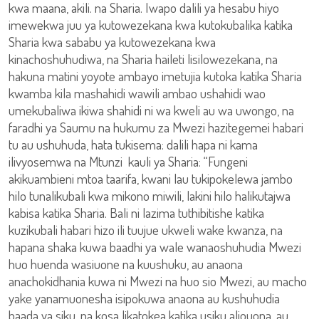
kwa maana, akili. na Sharia. Iwapo dalili ya hesabu hiyo
imewekwa juu ya kutowezekana kwa kutokubalika katika
Sharia kwa sababu ya kutowezekana kwa
kinachoshuhudiwa, na Sharia haileti lisilowezekana, na
hakuna matini yoyote ambayo imetujia kutoka katika Sharia
kwamba kila mashahidi wawili ambao ushahidi wao
umekubaliwa ikiwa shahidi ni wa kweli au wa uwongo, na
faradhi ya Saumu na hukumu za Mwezi hazitegemei habari
tu au ushuhuda, hata tukisema: dalili hapa ni kama
ilivyosemwa na Mtunzi kauli ya Sharia: “Fungeni
akikuambieni mtoa taarifa, kwani lau tukipokelewa jambo
hilo tunalikubali kwa mikono miwili, lakini hilo halikutajwa
kabisa katika Sharia. Bali ni lazima tuthibitishe katika
kuzikubali habari hizo ili tuujue ukweli wake kwanza, na
hapana shaka kuwa baadhi ya wale wanaoshuhudia Mwezi
huo huenda wasiuone na kuushuku, au anaona
anachokidhania kuwa ni Mwezi na huo sio Mwezi, au macho
yake yanamuonesha isipokuwa anaona au kushuhudia
baada ya siku, na kosa likatokea katika usiku aliouona, au