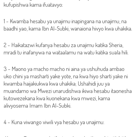
kufupishwa kama ifuatavyo:
1 - Kwamba hesabu ya unajimu inapingana na unajimu, na
baadhi yao, kama Ibn Al-Subki, wanaiona hivyo kwa uhakika.
2 - Haikatazwi kufanya hesabu za unajimu katika Sheria,
mradi tu inafanywa na wataalamu na watu katika suala hili.
3 - Maono ya macho macho ni aina ya ushuhuda ambao
uko chini ya masharti yake yote, na kwa hiyo sharti yake ni
kwamba haijakiukwa kwa uhakika; Ushahidi juu ya
muandamo wa Mwezi unarudishwa ikiwa hesabu itaonesha
kutowezekana kwa kuonekana kwa mwezi, kama
alivyosema Imam Ibn Al-Subki.
4 - Kuna viwango viwili vya hesabu ya unajimu: