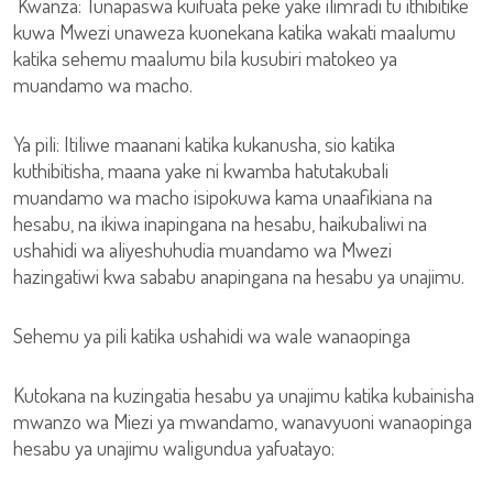
Kwanza: Tunapaswa kuifuata peke yake ilimradi tu ithibitike
kuwa Mwezi unaweza kuonekana katika wakati maalumu
katika sehemu maalumu bila kusubiri matokeo ya
muandamo wa macho.
Ya pili: Itiliwe maanani katika kukanusha, sio katika
kuthibitisha, maana yake ni kwamba hatutakubali
muandamo wa macho isipokuwa kama unaafikiana na
hesabu, na ikiwa inapingana na hesabu, haikubaliwi na
ushahidi wa aliyeshuhudia muandamo wa Mwezi
hazingatiwi kwa sababu anapingana na hesabu ya unajimu.
Sehemu ya pili katika ushahidi wa wale wanaopinga
Kutokana na kuzingatia hesabu ya unajimu katika kubainisha
mwanzo wa Miezi ya mwandamo, wanavyuoni wanaopinga
hesabu ya unajimu waligundua yafuatayo: