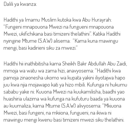
Dalili ya kwanza:
Hadithi ya Imamu Muslim kutoka kwa Abu Hurayrah:
“Fungeni mnapouona Mwezi na fungueni mnapouona
Mwezi, ukifichikana basi timizeni thelathini”. Katika Hadithi
nyingine Mtume (S.A.W) alisema: “Kama kuna mawingu
mengi, basi kadirieni siku za mwezi.”
Hadithi hii inathibitisha kama Sheikh Bakr Abdullah Abu Zaidi,
mmoja wa watu wa zama hizi, anavyosema: “Hadithi kwa
pamoja zinaonesha ukomo wa kupata yakini iliyotajwa hapo
juu kwa njia mojawapo kati ya hizo mbili. Kufunga ni hukumu
sababu yake ni: Kuuona Mwezi na kuukamilisha, baadhi yao
huashiria ulazima wa kufunga na kufuturu baada ya kuuona
au kuumaliza, kama Mtume (S.A.W) alivyosema: “Mkiuona
Mwezi, basi fungeni, na mkiiona, fungueni, na ikiwa ni
mawingu mengi kwenu basi timizeni mwezi siku thelathini.