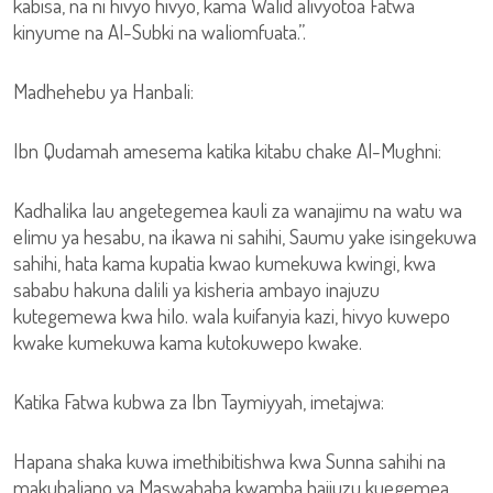
kabisa, na ni hivyo hivyo, kama Walid alivyotoa Fatwa
kinyume na Al-Subki na waliomfuata.”.
Madhehebu ya Hanbali:
Ibn Qudamah amesema katika kitabu chake Al-Mughni:
Kadhalika lau angetegemea kauli za wanajimu na watu wa
elimu ya hesabu, na ikawa ni sahihi, Saumu yake isingekuwa
sahihi, hata kama kupatia kwao kumekuwa kwingi, kwa
sababu hakuna dalili ya kisheria ambayo inajuzu
kutegemewa kwa hilo. wala kuifanyia kazi, hivyo kuwepo
kwake kumekuwa kama kutokuwepo kwake.
Katika Fatwa kubwa za Ibn Taymiyyah, imetajwa:
Hapana shaka kuwa imethibitishwa kwa Sunna sahihi na
makubaliano ya Maswahaba kwamba haijuzu kuegemea