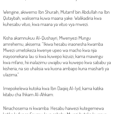
Wengine, akiwemo Ibn Shuraih, Mutarrif bin Abdullah na Ibn
Qutaybah, walisema kuwa maana yake: Walikadiria kwa
kuhesabu vituo, kwa maana ya vituo vya mwezi.
Kisha akamnukuu Al-Qushayri, Mwenyezi Mungu
amrehemu, akisema: “Ikiwa hesabu inaonesha kwamba
Mwezi umetokeza kwenye upeo wa macho kwa njia
inayoonekana lau si kwa kuwepo kizuizi, kama mawingu
kwa mfano, hii inalazimu uwajibu wa kuwepo kwa sababu ya
kisheria, na sio uhalisia wa kuona ambapo kuna masharti ya
ulazima.”
Imepokelewa kutoka kwa Ibn Daqiiq Al-Iyd, kama katika
kitabu cha Ihkam Al-Ahkam:
Ninachosema ni kwamba: Hesabu haiwezi kutegemewa