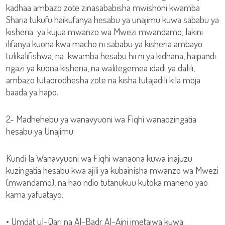
kadhaa ambazo zote zinasababisha mwishoni kwamba
Sharia tukufu haikufanya hesabu ya unajimu kuwa sababu ya
kisheria ya kujua mwanzo wa Mwezi mwandamo, lakini
ilifanya kuona kwa macho ni sababu ya kisheria ambayo
tulikalifishwa, na kwamba hesabu hii ni ya kidhana, haipandi
ngazi ya kuona kisheria, na walitegemea idadi ya dalili,
ambazo tutaorodhesha zote na kisha tutajadili kila moja
baada ya hapo.
2- Madhehebu ya wanavyuoni wa Fiqhi wanaozingatia
hesabu ya Unajimu:
Kundi la Wanavyuoni wa Fiqhi wanaona kuwa inajuzu
kuzingatia hesabu kwa ajili ya kubainisha mwanzo wa Mwezi
(mwandamo), na hao ndio tutanukuu kutoka maneno yao
kama yafuatayo:
• Umdat ul-Qari na Al-Badr Al-Aini imetajwa kuwa: