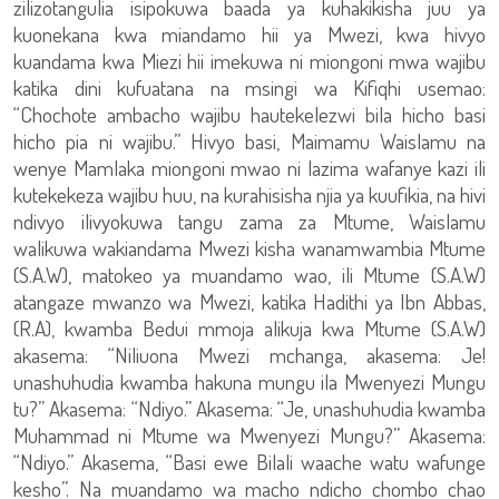
zilizotangulia isipokuwa baada ya kuhakikisha juu ya
kuonekana kwa miandamo hii ya Mwezi, kwa hivyo
kuandama kwa Miezi hii imekuwa ni miongoni mwa wajibu
katika dini kufuatana na msingi wa Kifiqhi usemao:
“Chochote ambacho wajibu hautekelezwi bila hicho basi
hicho pia ni wajibu.” Hivyo basi, Maimamu Waislamu na
wenye Mamlaka miongoni mwao ni lazima wafanye kazi ili
kutekekeza wajibu huu, na kurahisisha njia ya kuufikia, na hivi
ndivyo ilivyokuwa tangu zama za Mtume, Waislamu
walikuwa wakiandama Mwezi kisha wanamwambia Mtume
(S.A.W), matokeo ya muandamo wao, ili Mtume (S.A.W)
atangaze mwanzo wa Mwezi, katika Hadithi ya Ibn Abbas,
(R.A), kwamba Bedui mmoja alikuja kwa Mtume (S.A.W)
akasema: “Niliuona Mwezi mchanga, akasema: Je!
unashuhudia kwamba hakuna mungu ila Mwenyezi Mungu
tu?” Akasema: “Ndiyo.” Akasema: “Je, unashuhudia kwamba
Muhammad ni Mtume wa Mwenyezi Mungu?” Akasema:
“Ndiyo.” Akasema, “Basi ewe Bilali waache watu wafunge
kesho”. Na muandamo wa macho ndicho chombo chao