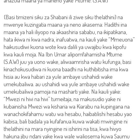
anazuia maana ya maneno yake Mtume: (S.A.W)
{Basi timizeni siku za Shabani ili ziwe siku thelathini} na
mwenye kuzingatia maana ya neno akasema: Hadithi ina
maana ya hali iliyopo na akaashiria sababu, na ikipatikana,
hata ikiwa ni kwa nadra, inafuatwa, na kauli yake “Mmeuona”
haikusudiwi kuona wote kwa dalili ya uwajibu kwa kipofu
kwa kauli moja. Na Ibn Umar alipomfahamisha Mtume
(S.A.W) juu ya uono wake, aliwaamrisha watu kufunga, basi
kinachokusudiwa ni kuona baadhi na kuthibitisha ima kwa
hisia au kwa habari za yule ambaye ushahidi wake
umekubaliwa. au ushahidi wa yule ambaye ushahidi wake
umekubaliwa pamoja na masharti yake. Na kauli yake:
“Mwezi ni hivi na hivi” tumeitaja, na makusudio yake ni
kubainisha Mwezi wa kisharia wa Kiarabu na kupingana na
wanachokifahamu watu wa hesabu, haibatilishi hesabu yao
kabisa, bali badala ya kufafanua kuwa wakati mwingine ni
thelathini na mara nyingine ni ishirini na tisa, kwa hivyo
hakuna jibu ndani yake kwa wale waliosema kuwa Saumu