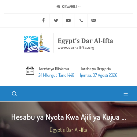
KISWAHILI
Facebook
Twitter
Youtube
+20 2 25970400
ask@dar-alifta.org
Tarehe ya Kiislamu
Tarehe ya Gregoria
24 Mfunguo Tano 1448
Ijumaa, 07 Agosti 2026
Hesabu ya Nyota Kwa Ajili ya Kujua ...
Egypt's Dar Al-Ifta