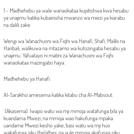
1 - Madhehebu ya wale wanaokataa kupitishwa kwa hesabu
ya unajimu katika kubainisha mwanzo wa miezi ya kiarabu
na dalili zake:
Wengi wa Wanachuoni wa Fiqhi wa Hanafi, Shafi, Maliki na
Hanbali, walikuwa na mtazamo wa kutozingatia hesabu ya
unajimu. Yafuatayo ni matini za Wanachuoni wa Fiqhi
wanaokataa mazingatio haya:
Madhehebu ya Hanafi:
Al-Sarakhsi amesema katika kitabu cha Al-Mabsout:
(Akasema): Iwapo watu wa mji mmoja watafunga bila ya
kuandama Mwezi, na mmoja wao hakufunga mpaka
uandame Mwezi kesho yake, basi watu wa mji huo
wakafunga siku thelathini, na yule mmoja akafunga siku