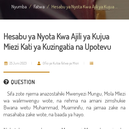
Nyumba
Fatwa
Hesabu ya Nyota Kwa Ajili ya Kujua ...
Hesabu ya Nyota Kwa Ajili ya Kujua
Miezi Kati ya Kuzingatia na Upotevu
25 Juni 2023
Ofisi ya Kutoa Fatwa ya Misri
QUESTION
Sifa zote njema anazostahiki Mwenyezi Mungu, Mola Mlezi
wa walimwengu wote, na rehma na amani zimshukie
Bwana wetu Muhammad, Muaminifu, na jamaa zake na
masahaba zake wote, na baada ya hayo.