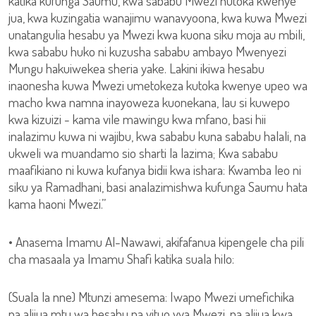
katika kufunga Saumu, kwa sababu Mwezi hutoka kwenye
jua, kwa kuzingatia wanajimu wanavyoona, kwa kuwa Mwezi
unatangulia hesabu ya Mwezi kwa kuona siku moja au mbili,
kwa sababu huko ni kuzusha sababu ambayo Mwenyezi
Mungu hakuiwekea sheria yake. Lakini ikiwa hesabu
inaonesha kuwa Mwezi umetokeza kutoka kwenye upeo wa
macho kwa namna inayoweza kuonekana, lau si kuwepo
kwa kizuizi - kama vile mawingu kwa mfano, basi hii
inalazimu kuwa ni wajibu, kwa sababu kuna sababu halali, na
ukweli wa muandamo sio sharti la lazima; Kwa sababu
maafikiano ni kuwa kufanya bidii kwa ishara: Kwamba leo ni
siku ya Ramadhani, basi analazimishwa kufunga Saumu hata
kama haoni Mwezi.”
• Anasema Imamu Al-Nawawi, akifafanua kipengele cha pili
cha masaala ya Imamu Shafi katika suala hilo:
(Suala la nne) Mtunzi amesema: Iwapo Mwezi umefichika
na alijua mtu wa hesabu na vituo vya Mwezi, na alijua kwa