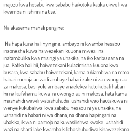
inajuzu kwa hesabu kwa sababu haikutoka katika ukweli wa
kwamba ni ishirini na tisa.”.
Na akasema mahali pengine:
Na hapa kuna hali nyingine, ambayo ni kwamba hesabu
inaonesha kuwa haiwezekani kuuona mwezi, na
inatambulika kwa misingi ya uhakika, na iko karibu sana na
jua. Katika hali hii, haiwezekani kulazimisha kuuona kwa
busara, kwa sababu haiwezekani, kama tukiambiwa na mtoa
habari mmoja au zaidi ambaye habari zake ni za uwongo au
za makosa, basi yule ambaye anaelekea kutoikubali habari
hii na kuifahamu kuwa ni uwongo au ni makosa, hata kama
mashahidi wawili watashuhudia, ushahidi wao hautakuwa ni
wenye kukubaliwa, kwa sababu hesabu ni ya uhakika, na
ushahidi na habari ni wa dhana, na dhana haipingani na
uhakika, ikiwa ni pamoja na kuwasilishwa kwake ushahidi
wazi na sharti lake kwamba kilichoshuhudiwa kinawezekana