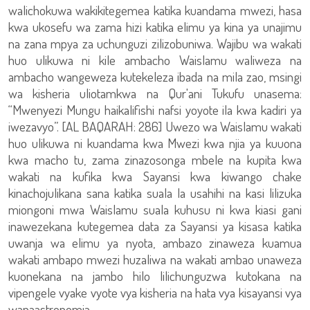
walichokuwa wakikitegemea katika kuandama mwezi, hasa
kwa ukosefu wa zama hizi katika elimu ya kina ya unajimu
na zana mpya za uchunguzi zilizobuniwa. Wajibu wa wakati
huo ulikuwa ni kile ambacho Waislamu waliweza na
ambacho wangeweza kutekeleza ibada na mila zao, msingi
wa kisheria uliotamkwa na Qur'ani Tukufu unasema:
“Mwenyezi Mungu haikalifishi nafsi yoyote ila kwa kadiri ya
iwezavyo”. [AL BAQARAH: 286] Uwezo wa Waislamu wakati
huo ulikuwa ni kuandama kwa Mwezi kwa njia ya kuuona
kwa macho tu, zama zinazosonga mbele na kupita kwa
wakati na kufika kwa Sayansi kwa kiwango chake
kinachojulikana sana katika suala la usahihi na kasi lilizuka
miongoni mwa Waislamu suala kuhusu ni kwa kiasi gani
inawezekana kutegemea data za Sayansi ya kisasa katika
uwanja wa elimu ya nyota, ambazo zinaweza kuamua
wakati ambapo mwezi huzaliwa na wakati ambao unaweza
kuonekana na jambo hilo lilichunguzwa kutokana na
vipengele vyake vyote vya kisheria na hata vya kisayansi vya
wanaastronomia.