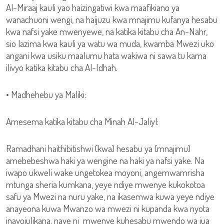
Al-Miraaj kauli yao haizingatiwi kwa maafikiano ya
wanachuoni wengi, na haijuzu kwa mnajimu kufanya hesabu
kwa nafsi yake mwenyewe, na katika kitabu cha An-Nahr,
sio lazima kwa kauli ya watu wa muda, kwamba Mwezi uko
angani kwa usiku maalumu hata wakiwa ni sawa tu kama
ilivyo katika kitabu cha Al-Idhah.
• Madhehebu ya Maliki:
Amesema katika kitabu cha Minah Al-Jaliyl:
Ramadhani haithibitishwi (kwa) hesabu ya (mnajimu)
amebebeshwa haki ya wengine na haki ya nafsi yake. Na
iwapo ukweli wake ungetokea moyoni, angemwamrisha
mtunga sheria kumkana, yeye ndiye mwenye kukokotoa
safu ya Mwezi na nuru yake, na ikasemwa kuwa yeye ndiye
anayeona kuwa Mwanzo wa mwezi ni kupanda kwa nyota
inayojulikana, naye ni mwenye kuhesabu mwendo wa jua