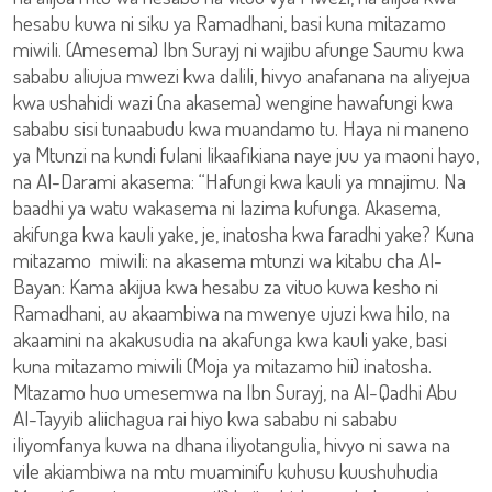
hesabu kuwa ni siku ya Ramadhani, basi kuna mitazamo
miwili. (Amesema) Ibn Surayj ni wajibu afunge Saumu kwa
sababu aliujua mwezi kwa dalili, hivyo anafanana na aliyejua
kwa ushahidi wazi (na akasema) wengine hawafungi kwa
sababu sisi tunaabudu kwa muandamo tu. Haya ni maneno
ya Mtunzi na kundi fulani likaafikiana naye juu ya maoni hayo,
na Al-Darami akasema: “Hafungi kwa kauli ya mnajimu. Na
baadhi ya watu wakasema ni lazima kufunga. Akasema,
akifunga kwa kauli yake, je, inatosha kwa faradhi yake? Kuna
mitazamo miwili: na akasema mtunzi wa kitabu cha Al-
Bayan: Kama akijua kwa hesabu za vituo kuwa kesho ni
Ramadhani, au akaambiwa na mwenye ujuzi kwa hilo, na
akaamini na akakusudia na akafunga kwa kauli yake, basi
kuna mitazamo miwili (Moja ya mitazamo hii) inatosha.
Mtazamo huo umesemwa na Ibn Surayj, na Al-Qadhi Abu
Al-Tayyib aliichagua rai hiyo kwa sababu ni sababu
iliyomfanya kuwa na dhana iliyotangulia, hivyo ni sawa na
vile akiambiwa na mtu muaminifu kuhusu kuushuhudia