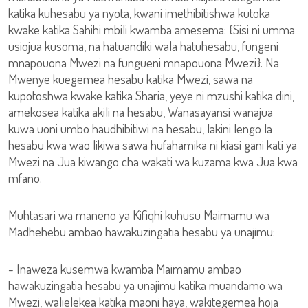
katika kuhesabu ya nyota, kwani imethibitishwa kutoka
kwake katika Sahihi mbili kwamba amesema: {Sisi ni umma
usiojua kusoma, na hatuandiki wala hatuhesabu, fungeni
mnapouona Mwezi na fungueni mnapouona Mwezi}. Na
Mwenye kuegemea hesabu katika Mwezi, sawa na
kupotoshwa kwake katika Sharia, yeye ni mzushi katika dini,
amekosea katika akili na hesabu, Wanasayansi wanajua
kuwa uoni umbo haudhibitiwi na hesabu, lakini lengo la
hesabu kwa wao likiwa sawa hufahamika ni kiasi gani kati ya
Mwezi na Jua kiwango cha wakati wa kuzama kwa Jua kwa
mfano.
Muhtasari wa maneno ya Kifiqhi kuhusu Maimamu wa
Madhehebu ambao hawakuzingatia hesabu ya unajimu:
- Inaweza kusemwa kwamba Maimamu ambao
hawakuzingatia hesabu ya unajimu katika muandamo wa
Mwezi, walielekea katika maoni haya, wakitegemea hoja