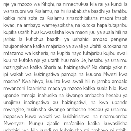
nje ya mzozo wa Kifiqhi, na nimechukua kila rai ya kundi la
wanazuoni wa Kiislamu, na hii ilisababisha baadhi ya taratibu
katika nchi zote za Kiislamu zinazothibitisha maoni thabiti
kwao, na ambayo wameyapitisha, na kutoka hapa tutajaribu
kupitia utafiti huu kuwasilisha kwa maoni juu ya suala hili na
jaribio la kufichua baadhi ya ushahidi ambao pengine
haujaonekana katika majaribio ya awali ya utafiti kutokana na
mtazamo wa kisheria, na kupitia hayo tutajaribu kujibu swali
kuu na kutoka nje ya utafiti huu nalo Je, hesabu ya unajimu
inazingatiwa katika Sharia au haizingatiwi? Na daraja yake ni
ipi wakati wa kuizingatiwa pamoja na kuuona Mwezi kwa
macho? Kwa hivyo, kuuliza kwa swali hili ni jambo ambalo
mwanzoni litaainisha mada ya mzozo katika suala hilo. Kwa
upande mmoja, inahusika na kiwango ambacho hesabu ya
unajimu inazingatiwa au haizingatiwi, na kwa upande
mwingine, huainisha kiwango ambacho hesabu ya unajimu
inapaswa kuwa wakati wa kuidhinishwa, na ninamuomba
Mwenyezi Mungu ajaalie mafanikio katika kuwasilisha
ushahidi wa kila kundi na kubainisha rai ambayo ni sahihi