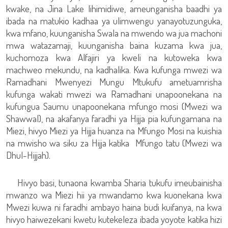
kwake, na Jina Lake lihimidiwe, ameunganisha baadhi ya
ibada na matukio kadhaa ya ulimwengu yanayotuzunguka,
kwa mfano, kuunganisha Swala na mwendo wa jua machoni
mwa watazamaji, kuunganisha baina kuzama kwa jua,
kuchomoza kwa Alfajiri ya kweli na kutoweka kwa
machweo mekundu, na kadhalika. Kwa kufunga mwezi wa
Ramadhani Mwenyezi Mungu Mtukufu ametuamrisha
kufunga wakati mwezi wa Ramadhani unapoonekana na
kufungua Saumu unapoonekana mfungo mosi (Mwezi wa
Shawwal), na akafanya faradhi ya Hijja pia kufungamana na
Miezi, hivyo Miezi ya Hijja huanza na Mfungo Mosi na kuishia
na mwisho wa siku za Hijja katika Mfungo tatu (Mwezi wa
Dhul-Hijjah).
Hivyo basi, tunaona kwamba Sharia tukufu imeubainisha
mwanzo wa Miezi hii ya mwandamo kwa kuonekana kwa
Mwezi kuwa ni faradhi ambayo haina budi kuifanya, na kwa
hivyo haiwezekani kwetu kutekeleza ibada yoyote katika hizi