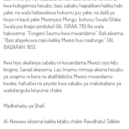
kwa kutegemea hesabu, basi sababu haipatikani katika haki
yake, na wala haitawekwa hukumu juu yake, na dalili ya
hivyo ni kauli yake Mwenyezi Mungu kuhusu Swala:{Shika
Swala jua linapo pinduka} [AL ISRAA: 78] Na wala
hakusema: “Fungeni Saumu kwa mwandamo”. Bali alisema:
“Basi atayekuwa mjini katika Mwezi huu naafunge.” [AL
BAQARAH: 185].
Kwa hiyo akafanya sababu ni kuuandama Mwezi siyo kitu
kingine, Sanad akasema: Lau Imamu mmoja akiona hesabu
ya unajimu ni bora na akathibitisha Mwezi mwandamo
kwake, hafuatwi na yeyote kwa sababu ya makubaliano ya
waliotangulia kinyume chake.
Madhehebu ya Shafi:
Al-Nawawi alisema katika kitabu chake Rawdhatul Talibiin: