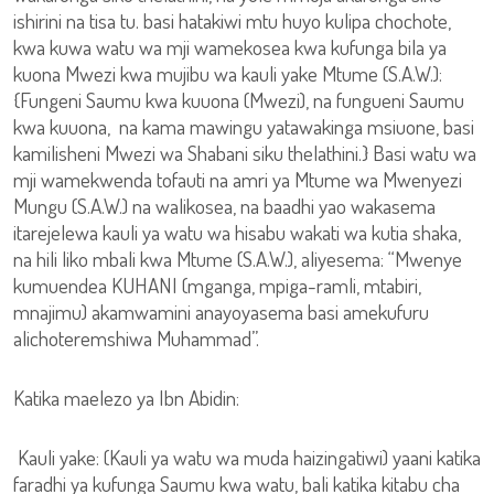
ishirini na tisa tu. basi hatakiwi mtu huyo kulipa chochote,
kwa kuwa watu wa mji wamekosea kwa kufunga bila ya
kuona Mwezi kwa mujibu wa kauli yake Mtume (S.A.W.):
{Fungeni Saumu kwa kuuona (Mwezi), na fungueni Saumu
kwa kuuona, na kama mawingu yatawakinga msiuone, basi
kamilisheni Mwezi wa Shabani siku thelathini.} Basi watu wa
mji wamekwenda tofauti na amri ya Mtume wa Mwenyezi
Mungu (S.A.W.) na walikosea, na baadhi yao wakasema
itarejelewa kauli ya watu wa hisabu wakati wa kutia shaka,
na hili liko mbali kwa Mtume (S.A.W.), aliyesema: “Mwenye
kumuendea KUHANI (mganga, mpiga-ramli, mtabiri,
mnajimu) akamwamini anayoyasema basi amekufuru
alichoteremshiwa Muhammad”.
Katika maelezo ya Ibn Abidin:
Kauli yake: (Kauli ya watu wa muda haizingatiwi) yaani katika
faradhi ya kufunga Saumu kwa watu, bali katika kitabu cha