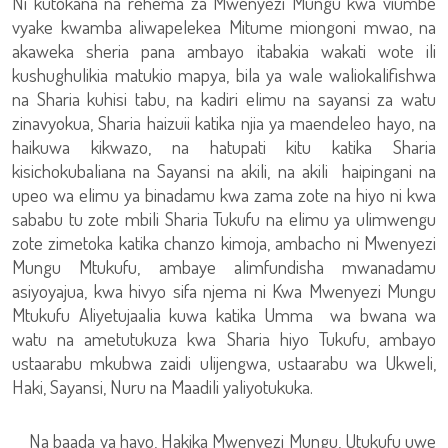
Ni kutokana na rehema za Mwenyezi Mungu kwa viumbe
vyake kwamba aliwapelekea Mitume miongoni mwao, na
akaweka sheria pana ambayo itabakia wakati wote ili
kushughulikia matukio mapya, bila ya wale waliokalifishwa
na Sharia kuhisi tabu, na kadiri elimu na sayansi za watu
zinavyokua, Sharia haizuii katika njia ya maendeleo hayo, na
haikuwa kikwazo, na hatupati kitu katika Sharia
kisichokubaliana na Sayansi na akili, na akili haipingani na
upeo wa elimu ya binadamu kwa zama zote na hiyo ni kwa
sababu tu zote mbili Sharia Tukufu na elimu ya ulimwengu
zote zimetoka katika chanzo kimoja, ambacho ni Mwenyezi
Mungu Mtukufu, ambaye alimfundisha mwanadamu
asiyoyajua, kwa hivyo sifa njema ni Kwa Mwenyezi Mungu
Mtukufu Aliyetujaalia kuwa katika Umma wa bwana wa
watu na ametutukuza kwa Sharia hiyo Tukufu, ambayo
ustaarabu mkubwa zaidi ulijengwa, ustaarabu wa Ukweli,
Haki, Sayansi, Nuru na Maadili yaliyotukuka.
Na baada ya hayo, Hakika Mwenyezi Mungu, Utukufu uwe