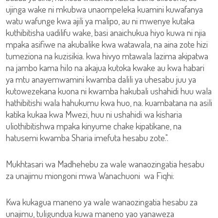
ujinga wake ni mkubwa unaompeleka kuamini kuwafanya
watu wafunge kwa ajili ya malipo, au ni mwenye kutaka
kuthibitisha uadilifu wake, basi anaichukua hiyo kuwa ni njia
mpaka asifiwe na akubalike kwa watawala, na aina zote hizi
tumeziona na kuzisikia. kwa hivyo mtawala lazima akipatwa
na jambo kama hilo na akajua kutoka kwake au kwa habari
ya mtu anayemwamini kwamba dalili ya uhesabu juu ya
kutowezekana kuona ni kwamba hakubali ushahidi huu wala
hathibitishi wala hahukumu kwa huo, na. kuambatana na asili
katika kukaa kwa Mwezi, huu ni ushahidi wa kisharia
uliothibitishwa mpaka kinyume chake kipatikane, na
hatusemi kwamba Sharia imefuta hesabu zote.".
Mukhtasari wa Madhehebu za wale wanaozingatia hesabu
za unajimu miongoni mwa Wanachuoni wa Fiqhi:
Kwa kukagua maneno ya wale wanaozingatia hesabu za
unajimu, tuligundua kuwa maneno yao yanaweza