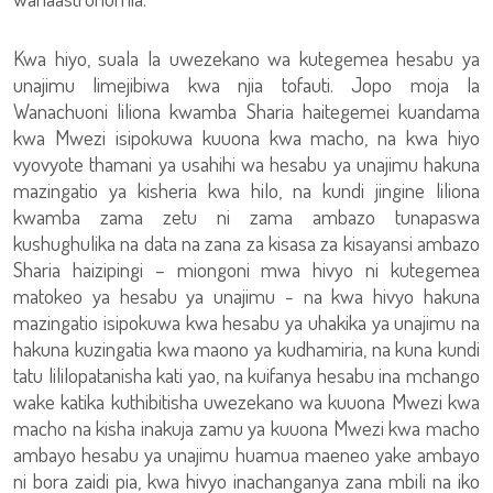
Kwa hiyo, suala la uwezekano wa kutegemea hesabu ya
unajimu limejibiwa kwa njia tofauti. Jopo moja la
Wanachuoni liliona kwamba Sharia haitegemei kuandama
kwa Mwezi isipokuwa kuuona kwa macho, na kwa hiyo
vyovyote thamani ya usahihi wa hesabu ya unajimu hakuna
mazingatio ya kisheria kwa hilo, na kundi jingine liliona
kwamba zama zetu ni zama ambazo tunapaswa
kushughulika na data na zana za kisasa za kisayansi ambazo
Sharia haizipingi – miongoni mwa hivyo ni kutegemea
matokeo ya hesabu ya unajimu - na kwa hivyo hakuna
mazingatio isipokuwa kwa hesabu ya uhakika ya unajimu na
hakuna kuzingatia kwa maono ya kudhamiria, na kuna kundi
tatu lililopatanisha kati yao, na kuifanya hesabu ina mchango
wake katika kuthibitisha uwezekano wa kuuona Mwezi kwa
macho na kisha inakuja zamu ya kuuona Mwezi kwa macho
ambayo hesabu ya unajimu huamua maeneo yake ambayo
ni bora zaidi pia, kwa hivyo inachanganya zana mbili na iko