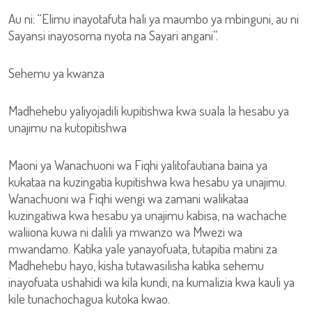
Au ni: “Elimu inayotafuta hali ya maumbo ya mbinguni, au ni
Sayansi inayosoma nyota na Sayari angani”.
Sehemu ya kwanza
Madhehebu yaliyojadili kupitishwa kwa suala la hesabu ya
unajimu na kutopitishwa
Maoni ya Wanachuoni wa Fiqhi yalitofautiana baina ya
kukataa na kuzingatia kupitishwa kwa hesabu ya unajimu.
Wanachuoni wa Fiqhi wengi wa zamani walikataa
kuzingatiwa kwa hesabu ya unajimu kabisa, na wachache
waliiona kuwa ni dalili ya mwanzo wa Mwezi wa
mwandamo. Katika yale yanayofuata, tutapitia matini za
Madhehebu hayo, kisha tutawasilisha katika sehemu
inayofuata ushahidi wa kila kundi, na kumalizia kwa kauli ya
kile tunachochagua kutoka kwao.