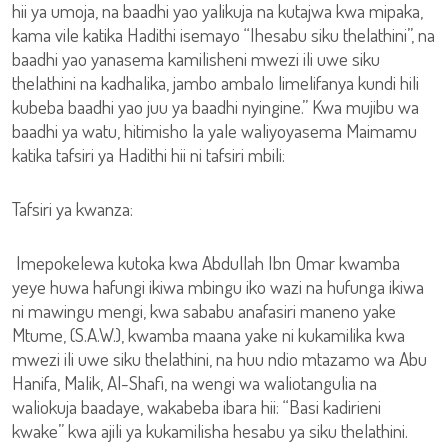
hii ya umoja, na baadhi yao yalikuja na kutajwa kwa mipaka,
kama vile katika Hadithi isemayo “Ihesabu siku thelathini”, na
baadhi yao yanasema kamilisheni mwezi ili uwe siku
thelathini na kadhalika, jambo ambalo limelifanya kundi hili
kubeba baadhi yao juu ya baadhi nyingine.” Kwa mujibu wa
baadhi ya watu, hitimisho la yale waliyoyasema Maimamu
katika tafsiri ya Hadithi hii ni tafsiri mbili:
Tafsiri ya kwanza:
Imepokelewa kutoka kwa Abdullah Ibn Omar kwamba
yeye huwa hafungi ikiwa mbingu iko wazi na hufunga ikiwa
ni mawingu mengi, kwa sababu anafasiri maneno yake
Mtume, (S.A.W.), kwamba maana yake ni kukamilika kwa
mwezi ili uwe siku thelathini, na huu ndio mtazamo wa Abu
Hanifa, Malik, Al-Shafi, na wengi wa waliotangulia na
waliokuja baadaye, wakabeba ibara hii: “Basi kadirieni
kwake” kwa ajili ya kukamilisha hesabu ya siku thelathini.