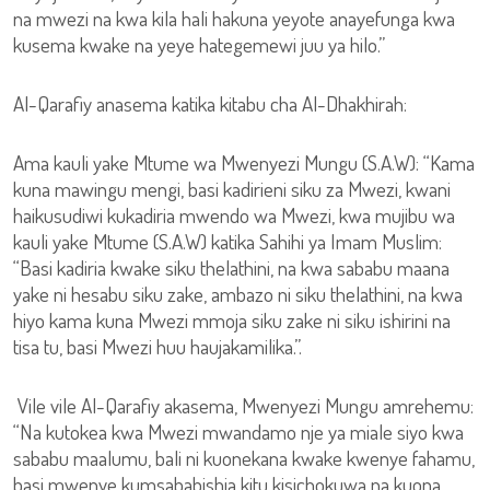
na mwezi na kwa kila hali hakuna yeyote anayefunga kwa
kusema kwake na yeye hategemewi juu ya hilo.”
Al-Qarafiy anasema katika kitabu cha Al-Dhakhirah:
Ama kauli yake Mtume wa Mwenyezi Mungu (S.A.W): “Kama
kuna mawingu mengi, basi kadirieni siku za Mwezi, kwani
haikusudiwi kukadiria mwendo wa Mwezi, kwa mujibu wa
kauli yake Mtume (S.A.W) katika Sahihi ya Imam Muslim:
“Basi kadiria kwake siku thelathini, na kwa sababu maana
yake ni hesabu siku zake, ambazo ni siku thelathini, na kwa
hiyo kama kuna Mwezi mmoja siku zake ni siku ishirini na
tisa tu, basi Mwezi huu haujakamilika.”.
Vile vile Al-Qarafiy akasema, Mwenyezi Mungu amrehemu:
“Na kutokea kwa Mwezi mwandamo nje ya miale siyo kwa
sababu maalumu, bali ni kuonekana kwake kwenye fahamu,
basi mwenye kumsababishia kitu kisichokuwa na kuona,