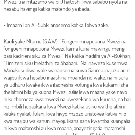
Mwezi (na mtazamo wa pili) haitoshi, kwa sababu nyota na
hesabu haviingii katika matendo ya ibada.
• Imaam Ibn Al-Subki anasema katika Fatwa zake:
Kauli yake Mtume (S.A.W): “Fungeni mnapouona Mwezi na
fungueni mnapouona Mwezi, kama kuna mawingu mengi,
basi kadirieni siku za Mwezi.” Na katika Hadithi ya Al-Bukhari,
“Timizeni siku thelathini za Shabani.” Na inaweza kusemwa:
Wanakusudiwa wale wanaosema kuwa Saumu inajuzu au ni
wajibu ikiwa hesabu inaashiria muandamo wake, na ni sura
ya udhuru kwake ikiwa itaonesha kufunga kwa kukamilisha
thelathini bila ya kuona Mwezi, tuliielewa maana yake nayo
ni kuchomoza kwa mwezi na uwezekano wa kuuona, na hali
hizi mbili hupatikana kwa Mwezi katika usiku wa thelathini
katika nyakati fulani, kwa hivyo mzozo unatokea katika hilo
kwa mujibu wa kanuni inayojulikana sana kwamba kuangalia
ni kwa matamshi au kwa maana, anayezingatia matamshi