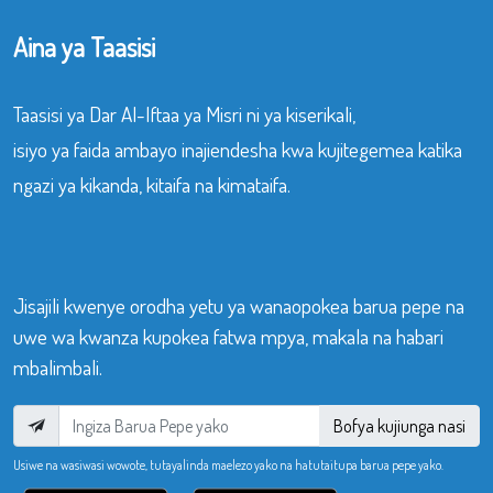
Aina ya Taasisi
Taasisi ya Dar Al-Iftaa ya Misri ni ya kiserikali,
isiyo ya faida ambayo inajiendesha kwa kujitegemea katika
ngazi ya kikanda, kitaifa na kimataifa.
Jisajili kwenye orodha yetu ya wanaopokea barua pepe na
uwe wa kwanza kupokea fatwa mpya, makala na habari
mbalimbali.
Bofya kujiunga nasi
Usiwe na wasiwasi wowote, tutayalinda maelezo yako na hatutaitupa barua pepe yako.