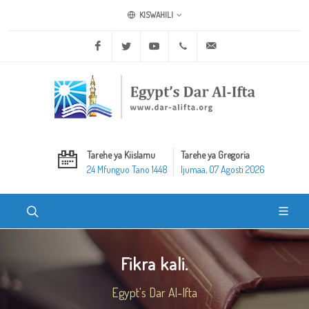
KISWAHILI
Facebook
Twitter
Youtube
+20 2 25970400
ask@dar-alifta.org
Tarehe ya Kiislamu
Tarehe ya Gregoria
24 Mfunguo Tano 1448
Ijumaa, 07 Agosti 2026
Fikra kali.
Egypt's Dar Al-Ifta