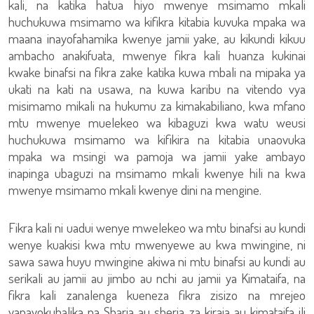
kali, na katika hatua hiyo mwenye msimamo mkali
huchukuwa msimamo wa kifikra kitabia kuvuka mpaka wa
maana inayofahamika kwenye jamii yake, au kikundi kikuu
ambacho anakifuata, mwenye fikra kali huanza kukinai
kwake binafsi na fikra zake katika kuwa mbali na mipaka ya
ukati na kati na usawa, na kuwa karibu na vitendo vya
misimamo mikali na hukumu za kimakabiliano, kwa mfano
mtu mwenye muelekeo wa kibaguzi kwa watu weusi
huchukuwa msimamo wa kifikira na kitabia unaovuka
mpaka wa msingi wa pamoja wa jamii yake ambayo
inapinga ubaguzi na msimamo mkali kwenye hili na kwa
mwenye msimamo mkali kwenye dini na mengine.
Fikra kali ni uadui wenye mwelekeo wa mtu binafsi au kundi
wenye kuakisi kwa mtu mwenyewe au kwa mwingine, ni
sawa sawa huyu mwingine akiwa ni mtu binafsi au kundi au
serikali au jamii au jimbo au nchi au jamii ya Kimataifa, na
fikra kali zanalenga kueneza fikra zisizo na mrejeo
yanayokubalika na Sharia au sheria za kiraia au kimataifa ili