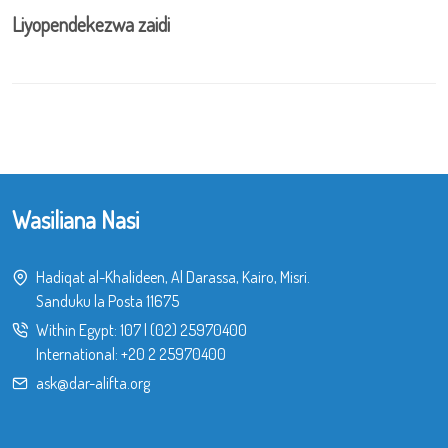
Liyopendekezwa zaidi
Wasiliana Nasi
Hadiqat al-Khalideen, Al Darassa, Kairo, Misri.
Sanduku la Posta 11675
Within Egypt:
107
|
(02) 25970400
International:
+20 2 25970400
ask@dar-alifta.org