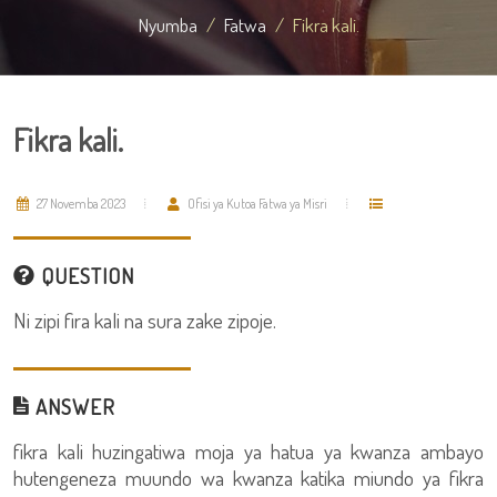
Nyumba
Fatwa
Fikra kali.
Fikra kali.
27 Novemba 2023
Ofisi ya Kutoa Fatwa ya Misri
QUESTION
Ni zipi fira kali na sura zake zipoje.
ANSWER
fikra kali huzingatiwa moja ya hatua ya kwanza ambayo
hutengeneza muundo wa kwanza katika miundo ya fikra