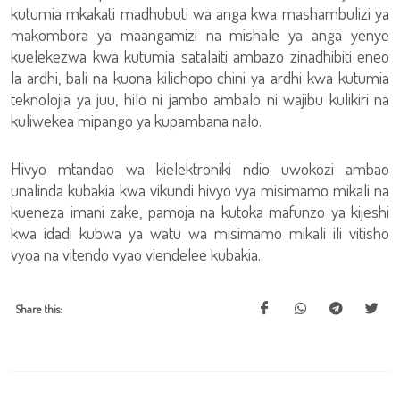
kutumia mkakati madhubuti wa anga kwa mashambulizi ya
makombora ya maangamizi na mishale ya anga yenye
kuelekezwa kwa kutumia satalaiti ambazo zinadhibiti eneo
la ardhi, bali na kuona kilichopo chini ya ardhi kwa kutumia
teknolojia ya juu, hilo ni jambo ambalo ni wajibu kulikiri na
kuliwekea mipango ya kupambana nalo.
Hivyo mtandao wa kielektroniki ndio uwokozi ambao
unalinda kubakia kwa vikundi hivyo vya misimamo mikali na
kueneza imani zake, pamoja na kutoka mafunzo ya kijeshi
kwa idadi kubwa ya watu wa misimamo mikali ili vitisho
vyoa na vitendo vyao viendelee kubakia.
Share this: