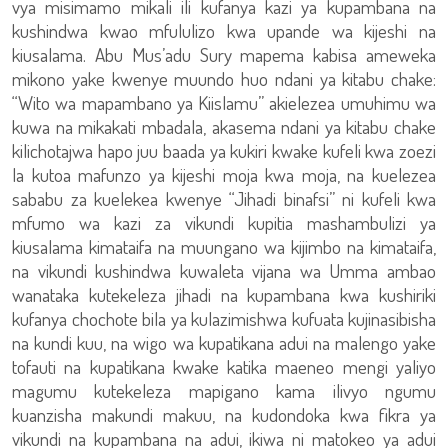
vya misimamo mikali ili kufanya kazi ya kupambana na
kushindwa kwao mfululizo kwa upande wa kijeshi na
kiusalama. Abu Mus’adu Sury mapema kabisa ameweka
mikono yake kwenye muundo huo ndani ya kitabu chake:
“Wito wa mapambano ya Kiislamu” akielezea umuhimu wa
kuwa na mikakati mbadala, akasema ndani ya kitabu chake
kilichotajwa hapo juu baada ya kukiri kwake kufeli kwa zoezi
la kutoa mafunzo ya kijeshi moja kwa moja, na kuelezea
sababu za kuelekea kwenye “Jihadi binafsi” ni kufeli kwa
mfumo wa kazi za vikundi kupitia mashambulizi ya
kiusalama kimataifa na muungano wa kijimbo na kimataifa,
na vikundi kushindwa kuwaleta vijana wa Umma ambao
wanataka kutekeleza jihadi na kupambana kwa kushiriki
kufanya chochote bila ya kulazimishwa kufuata kujinasibisha
na kundi kuu, na wigo wa kupatikana adui na malengo yake
tofauti na kupatikana kwake katika maeneo mengi yaliyo
magumu kutekeleza mapigano kama ilivyo ngumu
kuanzisha makundi makuu, na kudondoka kwa fikra ya
vikundi na kupambana na adui, ikiwa ni matokeo ya adui