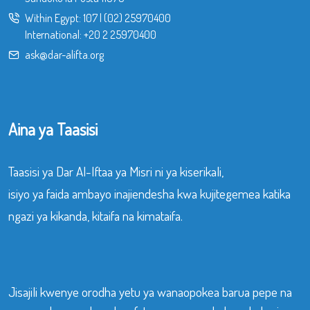
Within Egypt:
107
|
(02) 25970400
International:
+20 2 25970400
ask@dar-alifta.org
Aina ya Taasisi
Taasisi ya Dar Al-Iftaa ya Misri ni ya kiserikali,
isiyo ya faida ambayo inajiendesha kwa kujitegemea katika
ngazi ya kikanda, kitaifa na kimataifa.
Jisajili kwenye orodha yetu ya wanaopokea barua pepe na