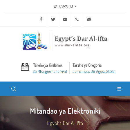
KISWAHILI
Facebook
Twitter
Youtube
+20 2 25970400
ask@dar-alifta.org
Tarehe ya Kiislamu
Tarehe ya Gregoria
25 Mfunguo Tano 1448
Jumamosi, 08 Agosti 2026
Mitandao ya Elektroniki
Egypt's Dar Al-Ifta