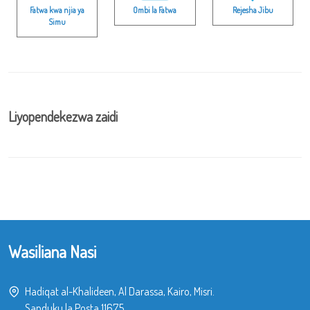
Fatwa kwa njia ya
Ombi la Fatwa
Rejesha Jibu
Simu
Liyopendekezwa zaidi
Wasiliana Nasi
Hadiqat al-Khalideen, Al Darassa, Kairo, Misri.
Sanduku la Posta 11675