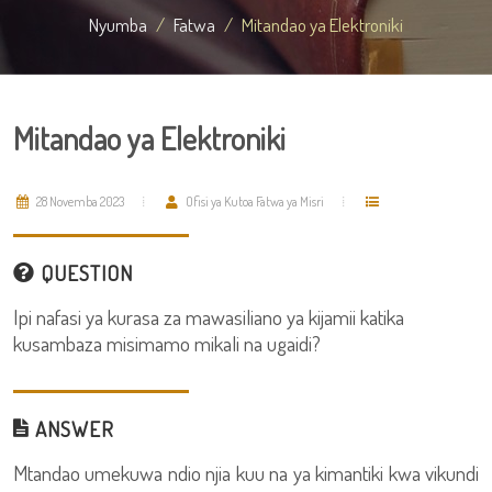
Nyumba
Fatwa
Mitandao ya Elektroniki
Mitandao ya Elektroniki
28 Novemba 2023
Ofisi ya Kutoa Fatwa ya Misri
QUESTION
Ipi nafasi ya kurasa za mawasiliano ya kijamii katika
kusambaza misimamo mikali na ugaidi?
ANSWER
Mtandao umekuwa ndio njia kuu na ya kimantiki kwa vikundi