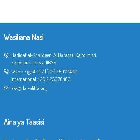
Wasiliana Nasi
Hadiqat al-Khalideen, Al Darassa, Kairo, Misri.
Sanduku la Posta 11675
Within Egypt:
107
|
(02) 25970400
International:
+20 2 25970400
ask@dar-alifta.org
Aina ya Taasisi