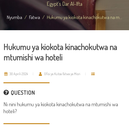
Egypt's Dar Al-Ifta
Nyumba
Fatwa
Hukumu ya kiokota kinachokutwa na m...
Hukumu ya kiokota kinachokutwa na
mtumishi wa hoteli
30 Aprili 2024
Ofisi ya Kutoa Fatwa ya Misri
QUESTION
Ni nini hukumu ya kiokota kinachokutwa na mtumishi wa
hoteli?