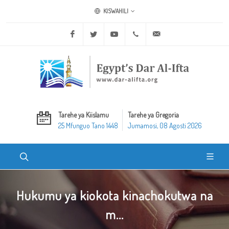
KISWAHILI
Facebook
Twitter
Youtube
+20 2 25970400
ask@dar-alifta.org
Tarehe ya Kiislamu
Tarehe ya Gregoria
25 Mfunguo Tano 1448
Jumamosi, 08 Agosti 2026
Hukumu ya kiokota kinachokutwa na
m...