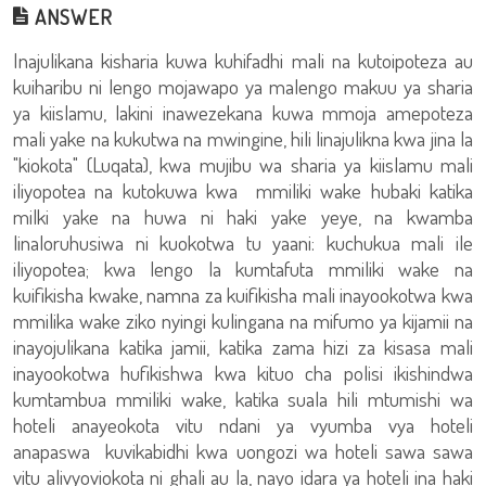
ANSWER
Inajulikana kisharia kuwa kuhifadhi mali na kutoipoteza au
kuiharibu ni lengo mojawapo ya malengo makuu ya sharia
ya kiislamu, lakini inawezekana kuwa mmoja amepoteza
mali yake na kukutwa na mwingine, hili linajulikna kwa jina la
"kiokota" (Luqata), kwa mujibu wa sharia ya kiislamu mali
iliyopotea na kutokuwa kwa mmiliki wake hubaki katika
milki yake na huwa ni haki yake yeye, na kwamba
linaloruhusiwa ni kuokotwa tu yaani: kuchukua mali ile
iliyopotea; kwa lengo la kumtafuta mmiliki wake na
kuifikisha kwake, namna za kuifikisha mali inayookotwa kwa
mmilika wake ziko nyingi kulingana na mifumo ya kijamii na
inayojulikana katika jamii, katika zama hizi za kisasa mali
inayookotwa hufikishwa kwa kituo cha polisi ikishindwa
kumtambua mmiliki wake, katika suala hili mtumishi wa
hoteli anayeokota vitu ndani ya vyumba vya hoteli
anapaswa kuvikabidhi kwa uongozi wa hoteli sawa sawa
vitu alivyoviokota ni ghali au la, nayo idara ya hoteli ina haki