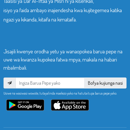
Taasisi ya Dar Al-Iftaa ya Misri ni ya kiserikali,
isiyo ya faida ambayo inajiendesha kwa kujitegemea katika
ngazi ya kikanda, kitaifa na kimataifa.
Jisajili kwenye orodha yetu ya wanaopokea barua pepe na
uwe wa kwanza kupokea fatwa mpya, makala na habari
mbalimbali.
Bofya kujiunga nasi
Usiwe na wasiwasi wowote, tutayalinda maelezo yako na hatutaitupa barua pepe yako.