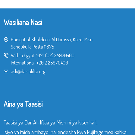
Wasiliana Nasi
Hadiqat al-Khalideen, Al Darassa, Kairo, Misri.
Sanduku la Posta 11675
Within Egypt:
107
|
(02) 25970400
International:
+20 2 25970400
ask@dar-alifta.org
Aina ya Taasisi
Taasisi ya Dar Al-Iftaa ya Misri ni ya kiserikali,
isiyo ya faida ambayo inajiendesha kwa kujitegemea katika