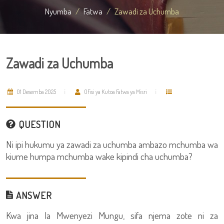
Nyumba
Fatwa
Zawadi za Uchumba
Zawadi za Uchumba
01 Desemba 2025
Ofisi ya Kutoa Fatwa ya Misri
QUESTION
Ni ipi hukumu ya zawadi za uchumba ambazo mchumba wa
kiume humpa mchumba wake kipindi cha uchumba?
ANSWER
Kwa jina la Mwenyezi Mungu, sifa njema zote ni za