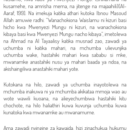
kusamehe, na amrisha mema, na jitenge na majaahili}[Al-
Aaraf, 199]. Na imekuja katika athari kutoka Ibnou Masoud
Allah amuwie radhi: “Wanachokiona Waislamu ni kizuri basi
hicho kwa Mwenyezi Mungu ni kizuri, na wanachokiona
kibaya basi kwa Mwenyezi Mungu nacho kibaya”, imetolewa
na Ahmad na Al Tayaalisy katika musnad zao, zawadi ya
uchumba ni katika mahari, na mchumba ulievunjika
uchumba wake, hastahiki mahari kwa sababu si mke,
mwanamke anastahiki nusu ya mahari baada ya ndoa, na
akishaingiliwa anastahiki mahari yote.
Kutokana na hilo, zawadi ya uchumba inayotolewa na
mchumba inakuwa ni ya mchumba akikataa mmoja wao au
wote wawili kuoana, na alieyechumbiwa hastahiki kitu
chochote, na hilo haliathiri kuwa kuvunja uchumba kuwa
kunatoka kwa mwanamke au mwanamume.
Ama zawadi nyingine za kawaida, hizi zinachukua hukumu