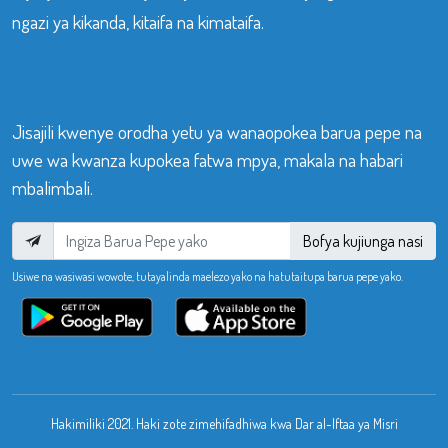
ngazi ya kikanda, kitaifa na kimataifa.
Jisajili kwenye orodha yetu ya wanaopokea barua pepe na
uwe wa kwanza kupokea fatwa mpya, makala na habari
mbalimbali.
Bofya kujiunga nasi
Usiwe na wasiwasi wowote, tutayalinda maelezo yako na hatutaitupa barua pepe yako.
Hakimiliki 2021. Haki zote zimehifadhiwa kwa Dar al-Iftaa ya Misri