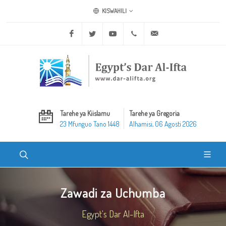
KISWAHILI
Facebook
Twitter
Youtube
+20 2 25970400
ask@dar-alifta.org
Tarehe ya Kiislamu
Tarehe ya Gregoria
23 Mfunguo Tano 1448
Alhamisi, 06 Agosti 2026
Zawadi za Uchumba
Egypt's Dar Al-Ifta