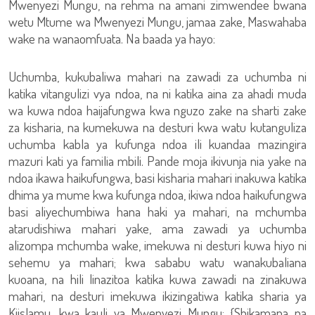
Mwenyezi Mungu, na rehma na amani zimwendee bwana
wetu Mtume wa Mwenyezi Mungu, jamaa zake, Maswahaba
wake na wanaomfuata. Na baada ya hayo:
Uchumba, kukubaliwa mahari na zawadi za uchumba ni
katika vitangulizi vya ndoa, na ni katika aina za ahadi muda
wa kuwa ndoa haijafungwa kwa nguzo zake na sharti zake
za kisharia, na kumekuwa na desturi kwa watu kutanguliza
uchumba kabla ya kufunga ndoa ili kuandaa mazingira
mazuri kati ya familia mbili. Pande moja ikivunja nia yake na
ndoa ikawa haikufungwa, basi kisharia mahari inakuwa katika
dhima ya mume kwa kufunga ndoa, ikiwa ndoa haikufungwa
basi aliyechumbiwa hana haki ya mahari, na mchumba
atarudishiwa mahari yake, ama zawadi ya uchumba
alizompa mchumba wake, imekuwa ni desturi kuwa hiyo ni
sehemu ya mahari; kwa sababu watu wanakubaliana
kuoana, na hili linazitoa katika kuwa zawadi na zinakuwa
mahari, na desturi imekuwa ikizingatiwa katika sharia ya
Kiislamu, kwa kauli ya Mwenyezi Mungu: {Shikamana na