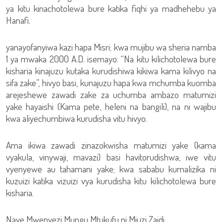
ya kitu kinachotolewa bure katika fiqhi ya madhehebu ya
Hanafi.
yanayofanyiwa kazi hapa Misri; kwa mujibu wa sheria namba
1 ya mwaka 2000 A.D. isemayo: “Na kitu kilichotolewa bure
kisharia kinajuzu kutaka kurudishiwa kikiwa kama kilivyo na
sifa zake”, hivyo basi, kunajuzu hapa kwa mchumba kuomba
arejeshewe zawadi zake za uchumba ambazo matumizi
yake hayaishi (Kama pete, heleni na bangili), na ni wajibu
kwa aliyechumbiwa kurudisha vitu hivyo.
Ama ikiwa zawadi zinazokwisha matumizi yake (kama
vyakula, vinywaji, mavazi) basi havitorudishwa, iwe vitu
vyenyewe au tahamani yake; kwa sababu kumalizika ni
kuzuizi katika vizuizi vya kurudisha kitu kilichotolewa bure
kisharia.
Naye Mwenyezi Mungu Mtukufu ni Mjuzi Zaidi