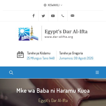
KISWAHILI
Facebook
Twitter
Youtube
+20 2 25970400
ask@dar-alifta.org
Tarehe ya Kiislamu
Tarehe ya Gregoria
25 Mfunguo Tano 1448
Jumamosi, 08 Agosti 2026
Mke wa Baba ni Haramu Kuoa
Egypt's Dar Al-Ifta