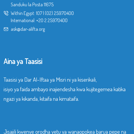
Sanduku la Posta 11675
Within Egypt:
107
|
(02) 25970400
International:
+20 2 25970400
ask@dar-alifta.org
Aina ya Taasisi
Taasisi ya Dar Al-Iftaa ya Misri ni ya kiserikali,
isiyo ya faida ambayo inajiendesha kwa kujitegemea katika
ngazi ya kikanda, kitaifa na kimataifa.
Jisajili kwenye orodha yetu ya wanaopokea barua pepe na