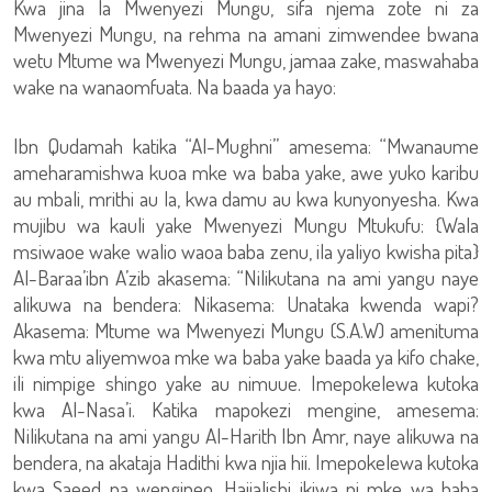
Kwa jina la Mwenyezi Mungu, sifa njema zote ni za
Mwenyezi Mungu, na rehma na amani zimwendee bwana
wetu Mtume wa Mwenyezi Mungu, jamaa zake, maswahaba
wake na wanaomfuata. Na baada ya hayo:
Ibn Qudamah katika “Al-Mughni” amesema: “Mwanaume
ameharamishwa kuoa mke wa baba yake, awe yuko karibu
au mbali, mrithi au la, kwa damu au kwa kunyonyesha. Kwa
mujibu wa kauli yake Mwenyezi Mungu Mtukufu: {Wala
msiwaoe wake walio waoa baba zenu, ila yaliyo kwisha pita}
Al-Baraa’ibn A’zib akasema: “Nilikutana na ami yangu naye
alikuwa na bendera: Nikasema: Unataka kwenda wapi?
Akasema: Mtume wa Mwenyezi Mungu (S.A.W) amenituma
kwa mtu aliyemwoa mke wa baba yake baada ya kifo chake,
ili nimpige shingo yake au nimuue. Imepokelewa kutoka
kwa Al-Nasa’i. Katika mapokezi mengine, amesema:
Nilikutana na ami yangu Al-Harith Ibn Amr, naye alikuwa na
bendera, na akataja Hadithi kwa njia hii. Imepokelewa kutoka
kwa Saeed na wengineo. Haijalishi ikiwa ni mke wa baba