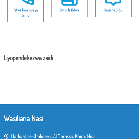
Fatwa kwa njia ya
Ombi la Fatwa
Rejesha Jibu
Simu
Liyopendekezwa zaidi
Wasiliana Nasi
Hadiqat al-Khalideen, Al Darassa, Kairo, Misri.