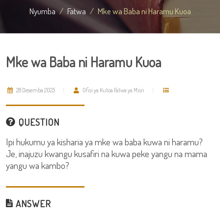
Nyumba
Fatwa
Mke wa Baba ni Haramu Kuoa
Mke wa Baba ni Haramu Kuoa
28 Desemba 2025
Ofisi ya Kutoa Fatwa ya Misri
QUESTION
Ipi hukumu ya kisharia ya mke wa baba kuwa ni haramu?
Je, inajuzu kwangu kusafiri na kuwa peke yangu na mama
yangu wa kambo?
ANSWER