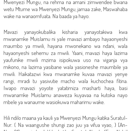
Mwenyezi Mungu, na rehma na amani zimwendee bwana
wetu Mtume wa Mwenyezi Mungu, jamaa zake, Maswahaba
wake na wanaomfuata. Na baada ya hayo:
Mavazi yanayokubalika kisharia yanayotakiwa kwa
mwanamke Muislamu ni yale mavazi ambayo hayaonyeshi
maumbo ya mwili, hayana mwonekano wa ndani, wala
hayaonyeshi sehemu za mwili. Yaani, mavazi haya lazima
yaufunike mwili mzima isipokuwa uso na viganja vya
mikono, na lazima yasibane wala yasioneshe maumbile ya
mwili. Haikatazwi kwa mwanamke kuvaa mavazi yenye
rangi, mradi tu yasivutie macho wala kuchochea fitina.
Iwapo mavazi yoyote yatatimiza masharti haya, basi
mwanamke Muislamu anaweza kuyavaa na kutoka nayo
mbele ya wanaume wasiokuwa maharimu wake.
Hili ndilo maana ya kauli ya Mwenyezi Mungu katika Suratul-
Nur: { Na waangushe shungi zao juu ya vifua vyao, } [An-