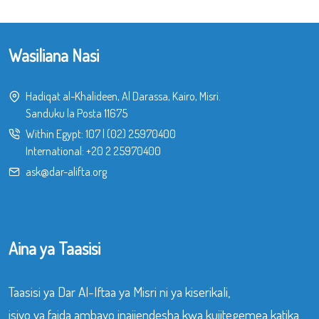
Wasiliana Nasi
Hadiqat al-Khalideen, Al Darassa, Kairo, Misri.
Sanduku la Posta 11675
Within Egypt:
107
|
(02) 25970400
International:
+20 2 25970400
ask@dar-alifta.org
Aina ya Taasisi
Taasisi ya Dar Al-Iftaa ya Misri ni ya kiserikali,
isiyo ya faida ambayo inajiendesha kwa kujitegemea katika