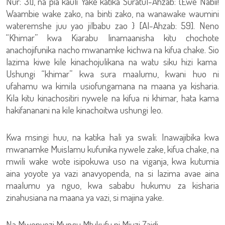
Nur: 31], na pia kauli Yake katika Suratul-Ahzab: {Ewe Nabii!
Waambie wake zako, na binti zako, na wanawake waumini
wateremshe juu yao jilbabu zao } [Al-Ahzab: 59]. Neno
“Khimar” kwa Kiarabu linamaanisha kitu chochote
anachojifunika nacho mwanamke kichwa na kifua chake. Sio
lazima kiwe kile kinachojulikana na watu siku hizi kama
Ushungi “khimar” kwa sura maalumu, kwani huo ni
ufahamu wa kimila usiofungamana na maana ya kisharia.
Kila kitu kinachositiri nywele na kifua ni khimar, hata kama
hakifananani na kile kinachoitwa ushungi leo.
Kwa msingi huu, na katika hali ya swali: Inawajibika kwa
mwanamke Muislamu kufunika nywele zake, kifua chake, na
mwili wake wote isipokuwa uso na viganja, kwa kutumia
aina yoyote ya vazi anavyopenda, na si lazima avae aina
maalumu ya nguo, kwa sababu hukumu za kisharia
zinahusiana na maana ya vazi, si majina yake.
Na Mwenyezi Mungu Mtukufu ni Mjuzi Zaidi