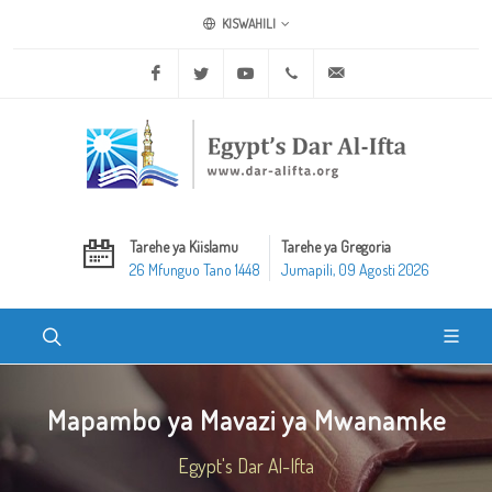
KISWAHILI
Facebook
Twitter
Youtube
+20 2 25970400
ask@dar-alifta.org
Tarehe ya Kiislamu
Tarehe ya Gregoria
26 Mfunguo Tano 1448
Jumapili, 09 Agosti 2026
Mapambo ya Mavazi ya Mwanamke
Egypt's Dar Al-Ifta