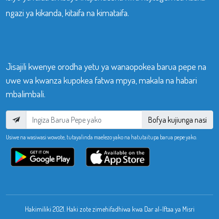
ngazi ya kikanda, kitaifa na kimataifa.
Jisajili kwenye orodha yetu ya wanaopokea barua pepe na
uwe wa kwanza kupokea fatwa mpya, makala na habari
mbalimbali.
Bofya kujiunga nasi
Usiwe na wasiwasi wowote, tutayalinda maelezo yako na hatutaitupa barua pepe yako.
Hakimiliki 2021. Haki zote zimehifadhiwa kwa Dar al-Iftaa ya Misri