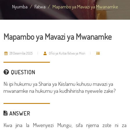
Nyumba
Fatwa
Mapambo ya Mavazi ya Mwanamke
Mapambo ya Mavazi ya Mwanamke
28 Desemba 2025
Ofisi ya Kutoa Fatwa ya Misri
QUESTION
Ni ipi hukumu ya Sharia ya Kiislamu kuhusu mavazi ya
mwanamke na hukumu ya kudhihirisha nyewele zake?
ANSWER
Kwa jina la Mwenyezi Mungu, sifa njema zote ni za