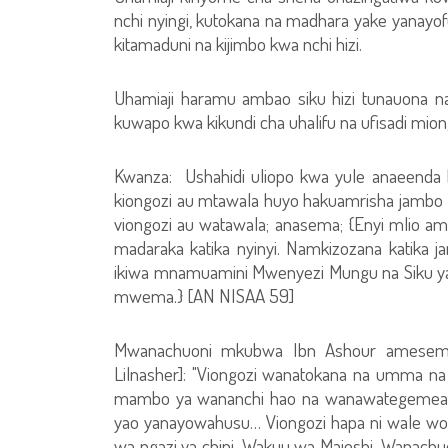
nchi nyingi, kutokana na madhara yake yanayo
kitamaduni na kijimbo kwa nchi hizi.
Uhamiaji haramu ambao siku hizi tunauona na
kuwapo kwa kikundi cha uhalifu na ufisadi mi
Kwanza: Ushahidi uliopo kwa yule anaeenda 
kiongozi au mtawala huyo hakuamrisha jambo 
viongozi au watawala; anasema; {Enyi mlio am
madaraka katika nyinyi. Namkizozana katika
ikiwa mnamuamini Mwenyezi Mungu na Siku ya
mwema.} [AN NISAA 59]
Mwanachuoni mkubwa Ibn Ashour amesema ka
Lilnasher]: "Viongozi wanatokana na umma n
mambo ya wananchi hao na wanawategemea, n
yao yanayowahusu… Viongozi hapa ni wale wot
wa ngazi ya chini, Wakuu wa Majeshi, Wanach