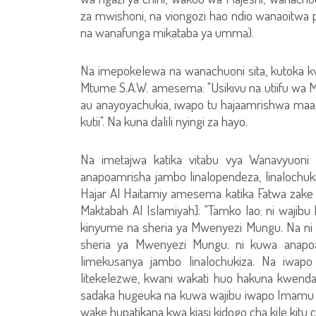
za mwishoni, na viongozi hao ndio wanaoitwa pi
na wanafunga mikataba ya umma).
Na imepokelewa na wanachuoni sita, kutoka 
Mtume S.A.W. amesema: "Usikivu na utiifu wa 
au anayoyachukia, iwapo tu hajaamrishwa maas
kutii". Na kuna dalili nyingi za hayo.
Na imetajwa katika vitabu vya Wanavyuo
anapoamrisha jambo linalopendeza, linalochukiza
Hajar Al Haitamiy amesema katika Fatwa zake 
Maktabah Al Islamiyah]: "Tamko lao; ni wajib
kinyume na sheria ya Mwenyezi Mungu. Na n
sheria ya Mwenyezi Mungu: ni kuwa anapoam
limekusanya jambo linalochukiza. Na iwapo
litekelezwe, kwani wakati huo hakuna kwen
sadaka hugeuka na kuwa wajibu iwapo Imamu ata
wake hupatikana kwa kiasi kidogo cha kile kitu 