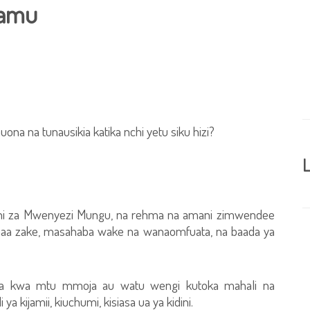
ramu
na na tunausikia katika nchi yetu siku hizi?
L
e ni za Mwenyezi Mungu, na rehma na amani zimwendee
a zake, masahaba wake na wanaomfuata, na baada ya
doka kwa mtu mmoja au watu wengi kutoka mahali na
ya kijamii, kiuchumi, kisiasa ua ya kidini.