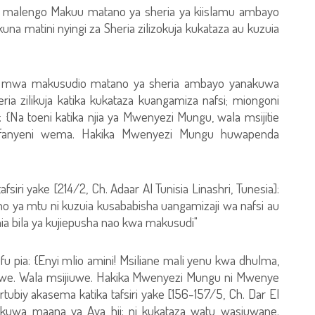
 au malengo Makuu matano ya sheria ya kiislamu ambayo
na matini nyingi za Sheria zilizokuja kukataza au kuzuia
oni mwa makusudio matano ya sheria ambayo yanakuwa
ria zilikuja katika kukataza kuangamiza nafsi; miongoni
Na toeni katika njia ya Mwenyezi Mungu, wala msijitie
 fanyeni wema. Hakika Mwenyezi Mungu huwapenda
ri yake [214/2, Ch. Adaar Al Tunisia Linashri, Tunesia]:
 ya mtu ni kuzuia kusababisha uangamizaji wa nafsi au
a bila ya kujiepusha nao kwa makusudi"
 pia: {Enyi mlio amini! Msiliane mali yenu kwa dhulma,
yewe. Wala msijiuwe. Hakika Mwenyezi Mungu ni Mwenye
biy akasema katika tafsiri yake [156-157/5, Ch. Dar El
a kuwa maana ya Aya hii: ni kukataza watu wasiuwane.