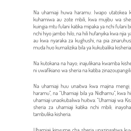
Na uhamiaji huwa haramu: Iwapo utatokea 
kuhamiwa au zote mbili, kwa mujibu wa sher
kuingia mtu fulani katika mipaka ya nchi fulani b
nchi hiyo jambo hilo, na hili hufanyika kwa njia y
au kwa nyaraka za kughushi, na pia zinaruhu
muda huo kumalizika bila ya kukubalika kisheria
Na kutokana na hayo; inajulikana kwamba kishe
ni uwafikiano wa sheria na katiba zinazoupangili
Na uhamiaji huu unaitwa kwa majina mengi; 
haramu", na "Uhamiaji bila ya Nidhamu", kwa h
uhamiaji unaokubaliwa huitwa: "Uhamiaji wa Kish
sheria za uhamiaji katika nchi mbili; inay
tambulika kisheria.
Uhamiaji kinyume cha sheria unazingatiwa kuwa