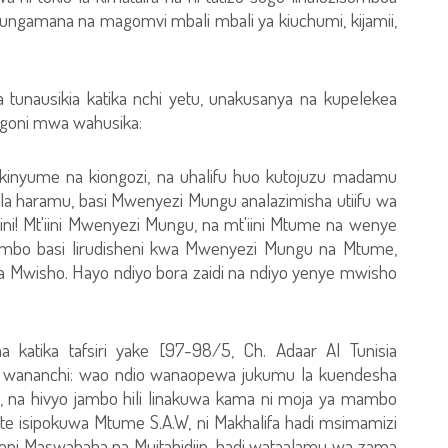
fungamana na magomvi mbali mbali ya kiuchumi, kijamii,
 tunausikia katika nchi yetu, unakusanya na kupelekea
ongoni mwa wahusika:
kinyume na kiongozi, na uhalifu huo kutojuzu madamu
la haramu, basi Mwenyezi Mungu analazimisha utiifu wa
ini! Mt'iini Mwenyezi Mungu, na mt'iini Mtume na wenye
 jambo basi lirudisheni kwa Mwenyezi Mungu na Mtume,
 Mwisho. Hayo ndiyo bora zaidi na ndiyo yenye mwisho
tika tafsiri yake [97-98/5, Ch. Adaar Al Tunisia
a wananchi: wao ndio wanaopewa jukumu la kuendesha
a hivyo jambo hili linakuwa kama ni moja ya mambo
e isipokuwa Mtume S.A.W, ni Makhalifa hadi msimamizi
uoni Maswahaba na Mujtahidiin, hadi wataalamu wa zama