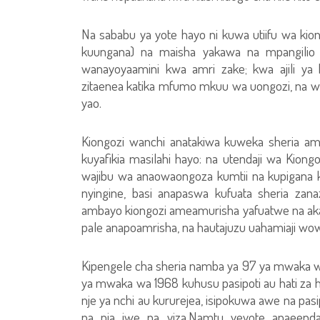
Na sababu ya yote hayo ni kuwa utiifu wa ki
kuungana) na maisha yakawa na mpangilio
wanayoyaamini kwa amri zake; kwa ajili ya
zitaenea katika mfumo mkuu wa uongozi, na w
yao.
Kiongozi wanchi anatakiwa kuweka sheria a
kuyafikia masilahi hayo: na utendaji wa Kion
wajibu wa anaowaongoza kumtii na kupigana k
nyingine, basi anapaswa kufuata sheria zan
ambayo kiongozi ameamurisha yafuatwe na aka
pale anapoamrisha, na hautajuzu uahamiaji wow
Kipengele cha sheria namba ya 97 ya mwaka w
ya mwaka wa 1968 kuhusu pasipoti au hati za h
nje ya nchi au kururejea, isipokuwa awe na pa
na pia iwe na viza.Namtu yeyote anaeend