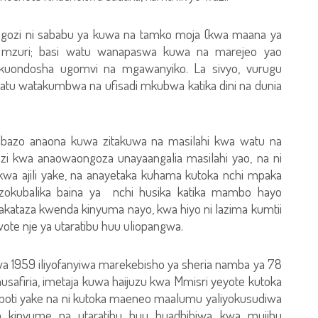
ongozi ni sababu ya kuwa na tamko moja (kwa maana ya
 mzuri; basi watu wanapaswa kuwa na marejeo yao
 kuondosha ugomvi na mgawanyiko. La sivyo, vurugu
atu watakumbwa na ufisadi mkubwa katika dini na dunia
mbazo anaona kuwa zitakuwa na masilahi kwa watu na
gozi kwa anaowaongoza unayaangalia masilahi yao, na ni
wa ajili yake, na anayetaka kuhama kutoka nchi mpaka
azokubalika baina ya nchi husika katika mambo hayo
kataza kwenda kinyuma nayo, kwa hiyo ni lazima kumtii
ote nje ya utaratibu huu uliopangwa.
a 1959 iliyofanyiwa marekebisho ya sheria namba ya 78
usafiria, imetaja kuwa haijuzu kwa Mmisri yeyote kutoka
sipoti yake na ni kutoka maeneo maalumu yaliyokusudiwa
a kinyume na utaratibu huu huadhibiwa kwa mujibu