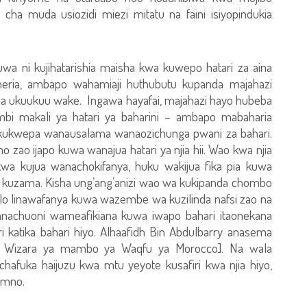
cha muda usiozidi miezi mitatu na faini isiyopindukia
huwa ni kujihatarishia maisha kwa kuwepo hatari za aina
eria, ambapo wahamiaji huthubutu kupanda majahazi
na na ukuukuu wake. Ingawa hayafai, majahazi hayo hubeba
bi makali ya hatari ya baharini – ambapo mabaharia
ya kukwepa wanausalama wanaozichunga pwani za bahari.
ao ijapo kuwa wanajua hatari ya njia hii. Wao kwa njia
wa kujua wanachokifanya, huku wakijua fika pia kuwa
a kuzama. Kisha ung’ang’anizi wao wa kukipanda chombo
lo linawafanya kuwa wazembe wa kuzilinda nafsi zao na
anachuoni wameafikiana kuwa iwapo bahari itaonekana
i katika bahari hiyo. Alhaafidh Bin Abdulbarry anasema
Ch. Wizara ya mambo ya Waqfu ya Morocco]. Na wala
hafuka haijuzu kwa mtu yeyote kusafiri kwa njia hiyo,
i mno.