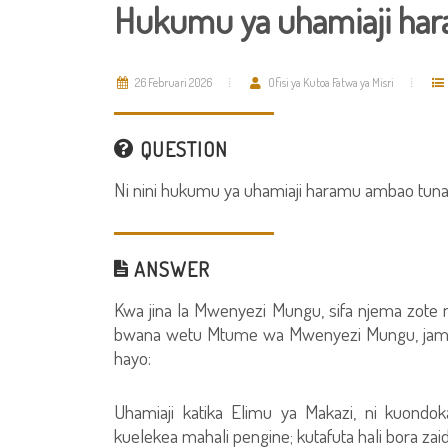
Hukumu ya uhamiaji ha
26 Februari 2026
Ofisi ya Kutoa Fatwa ya Misri
QUESTION
Ni nini hukumu ya uhamiaji haramu ambao tunauo
ANSWER
Kwa jina la Mwenyezi Mungu, sifa njema zot
bwana wetu Mtume wa Mwenyezi Mungu, jama
hayo:
Uhamiaji katika Elimu ya Makazi, ni kuon
kuelekea mahali pengine; kutafuta hali bora zaidi 