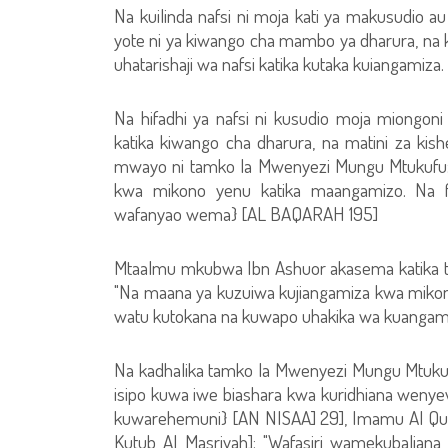
Na kuilinda nafsi ni moja kati ya makusudio
yote ni ya kiwango cha mambo ya dharura, na ku
uhatarishaji wa nafsi katika kutaka kuiangamiza.
Na hifadhi ya nafsi ni kusudio moja miong
katika kiwango cha dharura, na matini za kishe
mwayo ni tamko la Mwenyezi Mungu Mtukufu: {
kwa mikono yenu katika maangamizo. Na
wafanyao wema} [AL BAQARAH 195]
Mtaalmu mkubwa Ibn Ashuor akasema katika tafsi
"Na maana ya kuzuiwa kujiangamiza kwa mikono
watu kutokana na kuwapo uhakika wa kuangami
Na kadhalika tamko la Mwenyezi Mungu Mtukufu
isipo kuwa iwe biashara kwa kuridhiana wen
kuwarehemuni} [AN NISAA] 29], Imamu Al Qurtu
Kutub Al Masriyah]: "Wafasiri wamekubalian