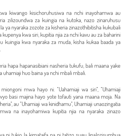
kwa kiwango kisichoruhusiwa na nchi inayohamwa au
ia zilizoundwa za kuingia na kutoka, nazo zinaruhusu
ila ya nyaraka zozote za kisheria zinazothibitisha kukubali
a kupenya kwa siri, kupitia njia za nchi kavu au za baharini
su kuingia kwa nyaraka za muda, kisha kukaa baada ya
.
ria hapa hapanasibiani nasheria tukufu, bali maana yake
a uhamiaji huo baina ya nchi mbali mbali.
miongoni mwa hayo ni: "Uahamiaji wa siri", "Uhamiaji
ivyo basi majina hayo yote tofauti yana maana moja. Na
eria", au "Uhamiaji wa kinidhamu", Uhamiaji unaozingatia
ohamwa na inayohamiwa kupitia njia na nyaraka zinazo
 ni tukio la kimataifa na ni tatizo sugu linalozisumbua