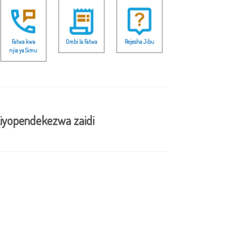
Fatwa kwa
Ombi la Fatwa
Rejesha Jibu
njia ya Simu
iyopendekezwa zaidi