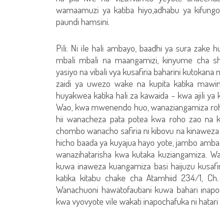
wamaamuzi ya katiba hiyo,adhabu ya kifungo 
paundi hamsini.
Pili: Ni ile hali ambayo, baadhi ya sura zake 
mbali mbali na maangamizi, kinyume cha sh
yasiyo na vibali vya kusafiria baharini kutoka
zaidi ya uwezo wake na kupita katika mawim
huyakwea katika hali za kawaida - kwa ajili 
Wao, kwa mwenendo huo, wanaziangamiza roho z
hii wanacheza pata potea kwa roho zao na k
chombo wanacho safiria ni kibovu na kinawez
hicho baada ya kuyajua hayo yote, jambo amba
wanazihatarisha kwa kutaka kuziangamiza. W
kuwa inaweza kuangamiza basi haijuzu kusafir
katika kitabu chake cha Atamhiid 234/1, 
Wanachuoni hawatofautiani kuwa bahari inapoc
kwa vyovyote vile wakati inapochafuka ni hatar