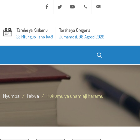
Facebook
Twitter
Youtube
+20 2 25970400
ask@dar-alifta.org
Tarehe ya Kiislamu
Tarehe ya Gregoria
25 Mfunguo Tano 1448
Jumamosi, 08 Agosti 2026
Nyumba
Fatwa
Hukumu ya uhamiaji haramu