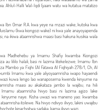
a: Ahlul-Halli Wal-Iqdi (yaani watu wa kutatua matatizo
kwa Ibn Omar R.A. kwa yeye na mzazi wake, kutoka kwa
Muislamu (kwa kiongozi wake) ni kwa yale anayoyapenda
i, na ikiwa ataamrishwa maasi basi hakuna kusikia wala
ni wa Madhehebu ya Imamu Shafiy kwamba Kiongozi
 au lililo halali, basi ni lazima litekelezwe; Imamu Ibn
za Mambo ya Fiqhi {Al Fatawa Al Fiqhiyah 278/1, Ch, Al
u kumtii Imamu kwa yale aliyoyaamrisha iwapo hayaendi
i wazi kuwa lengo lao wanaposema kwenda kinyume na
risha maasi au akakataza jambo la wajibu, na hili
 Imamu ataamrisha hivyo basi ni lazima agizo lake
da kinyume naye. Kisha uwazi wa maneno yao: kwamba
amrisha itolewe. Na hivyo ndivyo ilivyo, lakini uwajibu
chochote kinachoitwa sadaka, kama ilivyo wazi.