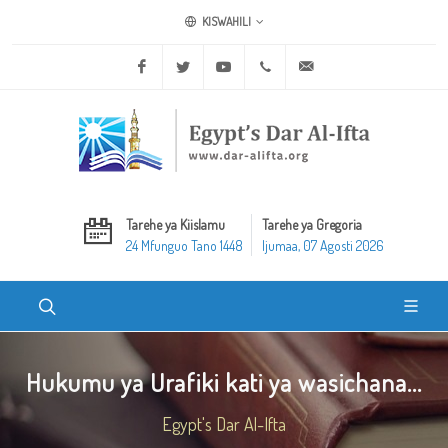
KISWAHILI
Facebook
Twitter
Youtube
+20 2 25970400
ask@dar-alifta.org
Tarehe ya Kiislamu
Tarehe ya Gregoria
24 Mfunguo Tano 1448
Ijumaa, 07 Agosti 2026
Hukumu ya Urafiki kati ya wasichana...
Egypt's Dar Al-Ifta