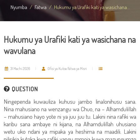
Nyumba
Fatwa
Hukumu ya Urafiki kati ya wasichana...
Hukumu ya Urafiki kati ya wasichana na
wavulana
31 Machi 2026
Ofisi ya Kutoa Fatwa ya Misri
QUESTION
Ningependa kuwauliza kuhusu jambo linalonihusu sana.
Nina mahusiano na wenzangu wa Chuo, na – Alhamdulillah
– mahusiano hayo yote ni ya juu juu tu. Lakini nina rafiki wa
karibu sana ambaye ni kijana, na Alhamdulillah uhusiano
wetu uko ndani ya mipaka ya heshima na maadili. Lakini
nilisikia kutoka kwa rafiki yangu mmoja kuwa mazungumzo