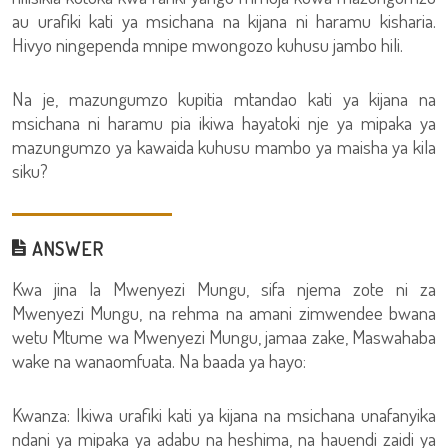
au urafiki kati ya msichana na kijana ni haramu kisharia.
Hivyo ningependa mnipe mwongozo kuhusu jambo hili.
Na je, mazungumzo kupitia mtandao kati ya kijana na
msichana ni haramu pia ikiwa hayatoki nje ya mipaka ya
mazungumzo ya kawaida kuhusu mambo ya maisha ya kila
siku?
ANSWER
Kwa jina la Mwenyezi Mungu, sifa njema zote ni za
Mwenyezi Mungu, na rehma na amani zimwendee bwana
wetu Mtume wa Mwenyezi Mungu, jamaa zake, Maswahaba
wake na wanaomfuata. Na baada ya hayo:
Kwanza: Ikiwa urafiki kati ya kijana na msichana unafanyika
ndani ya mipaka ya adabu na heshima, na hauendi zaidi ya