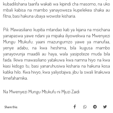
kubadilishana taarifa wakati wa kipindi cha masomo, na uko
mbali kabisa na mambo yanayoweza kupelekea shaka au
fitna, basi hakuna ubaya wowote kisharia.
Pili: Mawasiliano kupitia mtandao kati ya kijana na msichana
yanapaswa yawe ndani ya mipaka iliyowekwa na Mwenyezi
Mungu Mtukufu; yaani mazungumzo yawe ya manufaa,
yenye adabu, na kwa heshima, bila kugusa mambo
yanayovunja maadili au haya, wala yasipoteze muda bila
faida. Ikiwa mawasiliano yatakuwa kwa namna hiyo na kwa
kiasi kidogo tu, basi yanaruhusiwa kisharia na hakuna kosa
katika hilo. Kwa hivyo, kwa yaliyotajwa, jibu la swali linakuwa
limefahamika.
Na Mwenyezi Mungu Mtukufu ni Mjuzi Zaidi
Share this: