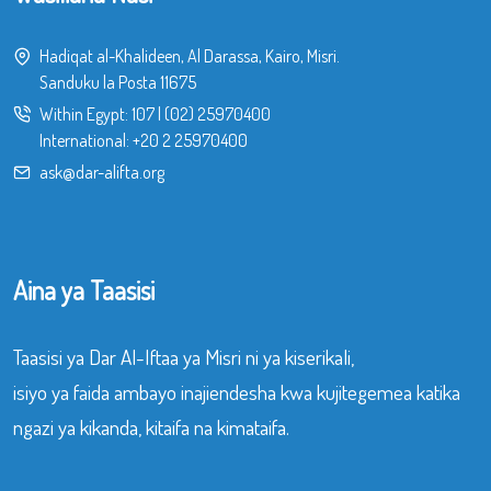
Hadiqat al-Khalideen, Al Darassa, Kairo, Misri.
Sanduku la Posta 11675
Within Egypt:
107
|
(02) 25970400
International:
+20 2 25970400
ask@dar-alifta.org
Aina ya Taasisi
Taasisi ya Dar Al-Iftaa ya Misri ni ya kiserikali,
isiyo ya faida ambayo inajiendesha kwa kujitegemea katika
ngazi ya kikanda, kitaifa na kimataifa.