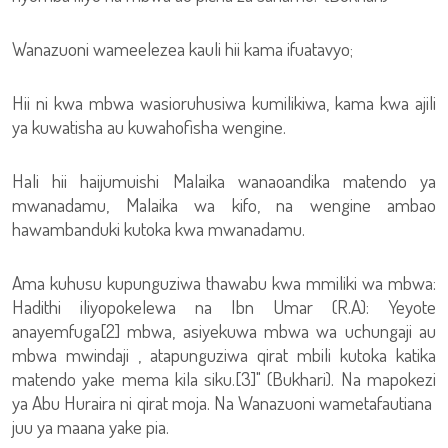
Wanazuoni wameelezea kauli hii kama ifuatavyo;
Hii ni kwa mbwa wasioruhusiwa kumilikiwa, kama kwa ajili
ya kuwatisha au kuwahofisha wengine.
Hali hii haijumuishi Malaika wanaoandika matendo ya
mwanadamu, Malaika wa kifo, na wengine ambao
hawambanduki kutoka kwa mwanadamu.
Ama kuhusu kupunguziwa thawabu kwa mmiliki wa mbwa:
Hadithi iliyopokelewa na Ibn Umar (R.A): Yeyote
anayemfuga[2] mbwa, asiyekuwa mbwa wa uchungaji au
mbwa mwindaji , atapunguziwa qirat mbili kutoka katika
matendo yake mema kila siku.[3]" (Bukhari). Na mapokezi
ya Abu Huraira ni qirat moja. Na Wanazuoni wametafautiana
juu ya maana yake pia.