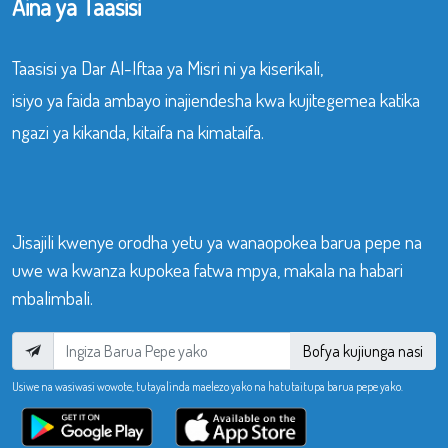
Aina ya Taasisi
Taasisi ya Dar Al-Iftaa ya Misri ni ya kiserikali,
isiyo ya faida ambayo inajiendesha kwa kujitegemea katika
ngazi ya kikanda, kitaifa na kimataifa.
Jisajili kwenye orodha yetu ya wanaopokea barua pepe na
uwe wa kwanza kupokea fatwa mpya, makala na habari
mbalimbali.
Bofya kujiunga nasi
Usiwe na wasiwasi wowote, tutayalinda maelezo yako na hatutaitupa barua pepe yako.