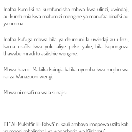
Inafaa kumiliki na kumfundisha mbwa kwa ulinzi, uwindaji,
au kumtumia kwa matumizi mengine ya manufaa binafsi au
ya umma.
Inafaa kufuga mbwa bila ya dhumuni la uwindaji au ulinzi,
kama urafiki kwa yule aliye peke yake, bila kupunguza
thawabu mradi tu asitishie wengine.
Mbwa hazuii Malaika kuingia katika nyumba kwa mujibu wa
rai za Wanazuoni wengi.
Mbwa ni msafi na wala si najisi.
[1] "‘Al-Mukhtār lil-Fatwā’ ni kauli ambayo imepewa uzito kati
ya maoni mbalimbali ya wanasheria wa Kiislamu."