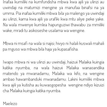
Inafaa kumiliki na kumfundisha mbwa kwa ajili ya ulinzi au
uwindaji na matumizi mengine ya manufaa binafsi na ya
umma. Pia inafaa kumiliki mbwa bila ya malengo ya uwindaji
au ulinzi, kama kwa ajili ya urafiki kwa mtu aliye peke yake.
Na wala mwenye kumlea hapunguziwi thawabu za mmiliki
wake, mradi tu asikoseshe usalama wa wengine.
Mbwa ni msafi na wala si najisi; hivyo ni halali kuswali mahali
pa mguso wa mbwa bila haja ya kupasafisha.
Iwapo mbwa ni wa ulinzi au uwindaji, haizuii Malaika kuingia
katika nyumba, na wala haizuii Malaika wanaoandika
matendo ya mwanadamu, Malaika wa kifo, na wengine
ambao hawambanduki mwanadamu. Lakini kumiliki mbwa
kwa ajili ya kutisha au kuwaogopesha wengine ndiyo kizuizi
cha Malaika kuingia katika nyumba.
Maelezo