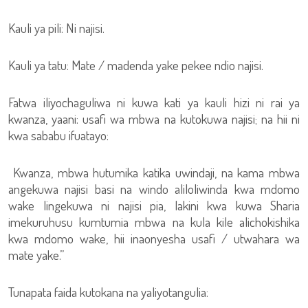
Kauli ya pili: Ni najisi.
Kauli ya tatu: Mate / madenda yake pekee ndio najisi.
Fatwa iliyochaguliwa ni kuwa kati ya kauli hizi ni rai ya
kwanza, yaani: usafi wa mbwa na kutokuwa najisi; na hii ni
kwa sababu ifuatayo:
Kwanza, mbwa hutumika katika uwindaji, na kama mbwa
angekuwa najisi basi na windo aliloliwinda kwa mdomo
wake lingekuwa ni najisi pia, lakini kwa kuwa Sharia
imekuruhusu kumtumia mbwa na kula kile alichokishika
kwa mdomo wake, hii inaonyesha usafi / utwahara wa
mate yake.”
Tunapata faida kutokana na yaliyotangulia: