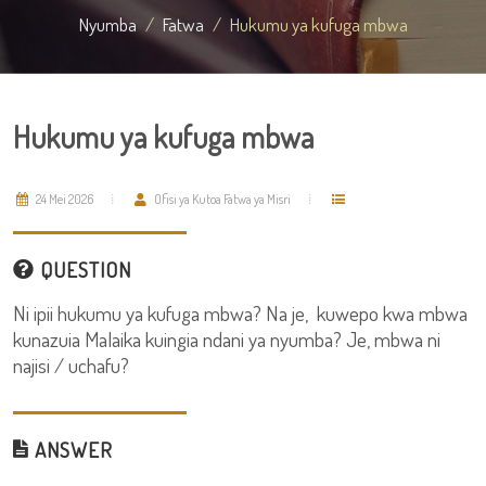
Nyumba
Fatwa
Hukumu ya kufuga mbwa
Hukumu ya kufuga mbwa
24 Mei 2026
Ofisi ya Kutoa Fatwa ya Misri
QUESTION
Ni ipii hukumu ya kufuga mbwa? Na je, kuwepo kwa mbwa
kunazuia Malaika kuingia ndani ya nyumba? Je, mbwa ni
najisi / uchafu?
ANSWER