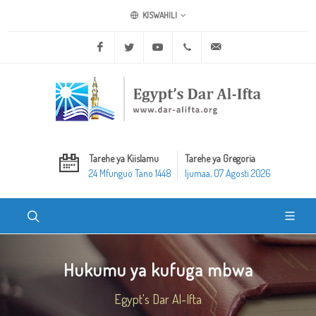
KISWAHILI
Facebook
Twitter
Youtube
+20 2 25970400
ask@dar-alifta.org
Tarehe ya Kiislamu
Tarehe ya Gregoria
24 Mfunguo Tano 1448
Ijumaa, 07 Agosti 2026
Hukumu ya kufuga mbwa
Egypt's Dar Al-Ifta