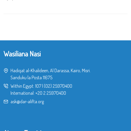
Wasiliana Nasi
Hadiqat al-Khalideen, Al Darassa, Kairo, Misri.
Sanduku la Posta 11675
Within Egypt:
107
|
(02) 25970400
International:
+20 2 25970400
ask@dar-alifta.org