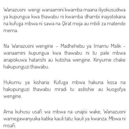
Wanazuoni wengi wanaamini kwamba maana iliyokusudiwa
ya kupungua kwa thawabu ni kwamba dhambi inayotokana
na kufuga mbwa ni sawa na Qirat moja au mbili za matendo
mema.
Na Wanazuoni wengine – Madhehebu ya Imamu Malik -
wanaamini kupungua kwa thawabu ni tu pale mbwa
anapokuwa hatarishi au kutishia wengine. Kinyume chake
hakupunguzi thawabu.
Hukumu ya kisharia: Kufuga mbwa hakuna kosa na
hakupunguzi thawabu mradi tu asitishie au kuogofya
wengine.
Ama kuhusu usafi wa mbwa na unajisi wake, Wanazuoni
wamegawanyuika katika kauli tatu; kauli ya kwanza: Mbwa ni
msafi.