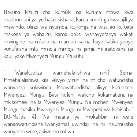
Hakuna kizuizi cha kumiliki na kufuga mbwa kwa
madhumuni yaliyo halali kisharia, kama kumfuga kwa ajili ya
mawindo, ulinzi wa nyumba, kujikinga na wizi, au kufuata
makosa ya wahalifu, kama polisi wanavyofanya wakati
mwingine na mfano na mambo kama hayo katika yenye
kunufaisha mtu mmoja mmoja na jamii. Hii inatokana na
kauli yake Mwenyezi Mungu Mtukufu:
" Wanakuuliza wamehalalishiwa nini? Sema:
Mmehalalishiwa kila vilivyo vizuri na mlicho wafundisha
wanyama kukiwinda. Mnawafundisha alivyo kufunzeni
Mwenyezi Mungu. Basi kuleni walicho kukamatieni, na
mkisomee jina la Mwenyezi Mungu. Na mcheni Mwenyezi
Mungu; hakika Mwenyezi Mungu ni Mwepesi wa kuhisabu."
[Al-Ma’ida: 4] "Na maana ya 'mukallibin' ni wale
wanaowafundisha (wanyama) uwindaji, na hii inajumuisha
wanyama wote, akiwemo mbwa.