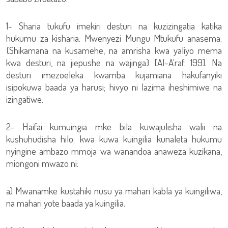
1- Sharia tukufu imekiri desturi na kuzizingatia katika
hukumu za kisharia. Mwenyezi Mungu Mtukufu anasema:
{Shikamana na kusamehe, na amrisha kwa yaliyo mema
kwa desturi, na jiepushe na wajinga} [Al-A‘raf: 199]. Na
desturi imezoeleka kwamba kujamiana hakufanyiki
isipokuwa baada ya harusi; hivyo ni lazima iheshimiwe na
izingatiwe.
2- Haifai kumuingia mke bila kuwajulisha walii na
kushuhudisha hilo; kwa kuwa kuingilia kunaleta hukumu
nyingine ambazo mmoja wa wanandoa anaweza kuzikana,
miongoni mwazo ni:
a) Mwanamke kustahiki nusu ya mahari kabla ya kuingiliwa,
na mahari yote baada ya kuingilia.