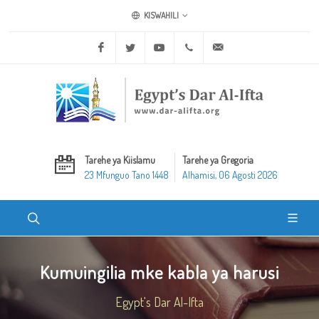
KISWAHILI
Facebook
Twitter
Youtube
+20 2 25970400
ask@dar-alifta.org
Tarehe ya Kiislamu
Tarehe ya Gregoria
23 Mfunguo Tano 1448
Alhamisi, 06 Agosti 2026
Kumuingilia mke kabla ya harusi
Egypt's Dar Al-Ifta