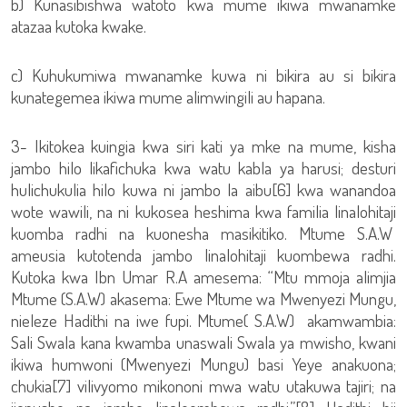
b) Kunasibishwa watoto kwa mume ikiwa mwanamke
atazaa kutoka kwake.
c) Kuhukumiwa mwanamke kuwa ni bikira au si bikira
kunategemea ikiwa mume alimwingili au hapana.
3- Ikitokea kuingia kwa siri kati ya mke na mume, kisha
jambo hilo likafichuka kwa watu kabla ya harusi; desturi
hulichukulia hilo kuwa ni jambo la aibu[6] kwa wanandoa
wote wawili, na ni kukosea heshima kwa familia linalohitaji
kuomba radhi na kuonesha masikitiko. Mtume S.A.W
ameusia kutotenda jambo linalohitaji kuombewa radhi.
Kutoka kwa Ibn Umar R.A amesema: “Mtu mmoja alimjia
Mtume (S.A.W) akasema: Ewe Mtume wa Mwenyezi Mungu,
nieleze Hadithi na iwe fupi. Mtume( S.A.W) akamwambia:
Sali Swala kana kwamba unaswali Swala ya mwisho, kwani
ikiwa humwoni (Mwenyezi Mungu) basi Yeye anakuona;
chukia[7] vilivyomo mikononi mwa watu utakuwa tajiri; na