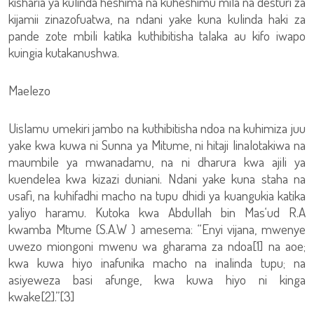
kisharia ya kulinda heshima na kuheshimu mila na desturi za
kijamii zinazofuatwa, na ndani yake kuna kulinda haki za
pande zote mbili katika kuthibitisha talaka au kifo iwapo
kuingia kutakanushwa.
Maelezo
Uislamu umekiri jambo na kuthibitisha ndoa na kuhimiza juu
yake kwa kuwa ni Sunna ya Mitume, ni hitaji linalotakiwa na
maumbile ya mwanadamu, na ni dharura kwa ajili ya
kuendelea kwa kizazi duniani. Ndani yake kuna staha na
usafi, na kuhifadhi macho na tupu dhidi ya kuangukia katika
yaliyo haramu. Kutoka kwa Abdullah bin Mas‘ud R.A
kwamba Mtume (S.A.W ) amesema: “Enyi vijana, mwenye
uwezo miongoni mwenu wa gharama za ndoa[1] na aoe;
kwa kuwa hiyo inafunika macho na inalinda tupu; na
asiyeweza basi afunge, kwa kuwa hiyo ni kinga
kwake[2].”[3]