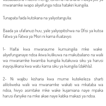
mwanamke iwapo aliyefunga ndoa hatakiri kuingilia.
Tunapata faida kutokana na yaliyotangulia:
Baada ya ufafanuzi huu, yale yaliyopitishwa na Ofisi ya kutoa
Fatwa ya Fatwa ya Misri ni kama ifuatavyo:
1- Haifai kwa mwanaume kumuingilia mke wake
aliyefunganaye ndoa ikiwa kulikuwa na makubaliano na walii
wa mwanamke kwamba kuingilia kutakuwa siku ya harusi
inayojulikana kwa watu kama siku ya kuingilia (dakhla).
2- Ni wajibu kisharia kwa mume kutekeleza sharti
aliloliweka walii wa mwanamke wakati wa mkataba wa
ndoa, hivyo asimtake mke wake kujamiana naye mpaka
harusi ifanyike na mke akae naye katika makazi ya ndoa.