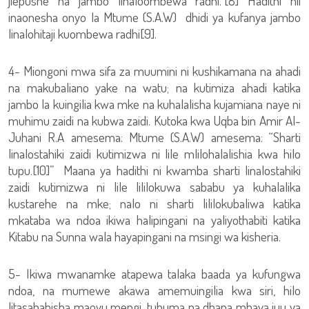
jiepushe na jambo linaloombewa radhi.”[8] Hadithi hii
inaonesha onyo la Mtume (S.A.W) dhidi ya kufanya jambo
linalohitaji kuombewa radhi[9].
4- Miongoni mwa sifa za muumini ni kushikamana na ahadi
na makubaliano yake na watu; na kutimiza ahadi katika
jambo la kuingilia kwa mke na kuhalalisha kujamiana naye ni
muhimu zaidi na kubwa zaidi. Kutoka kwa Uqba bin Amir Al-
Juhani R.A amesema: Mtume (S.A.W) amesema: “Sharti
linalostahiki zaidi kutimizwa ni lile mlilohalalishia kwa hilo
tupu.[10]” Maana ya hadithi ni kwamba sharti linalostahiki
zaidi kutimizwa ni lile lililokuwa sababu ya kuhalalika
kustarehe na mke; nalo ni sharti lililokubaliwa katika
mkataba wa ndoa ikiwa halipingani na yaliyothabiti katika
Kitabu na Sunna wala hayapingani na msingi wa kisheria.
5- Ikiwa mwanamke atapewa talaka baada ya kufungwa
ndoa, na mumewe akawa amemuingilia kwa siri, hilo
litasababisha maovu mengi, tuhuma na dhana mbaya juu ya