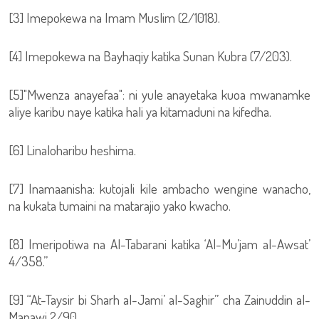
[3] Imepokewa na Imam Muslim (2/1018).
[4] Imepokewa na Bayhaqiy katika Sunan Kubra (7/203).
[5]"Mwenza anayefaa": ni yule anayetaka kuoa mwanamke
aliye karibu naye katika hali ya kitamaduni na kifedha.
[6] Linaloharibu heshima.
[7] Inamaanisha: kutojali kile ambacho wengine wanacho,
na kukata tumaini na matarajio yako kwacho.
[8] Imeripotiwa na Al-Tabarani katika ‘Al-Mu’jam al-Awsat’
4/358.”
[9] “At-Taysir bi Sharh al-Jami’ al-Saghir” cha Zainuddin al-
Manawi 2/90.