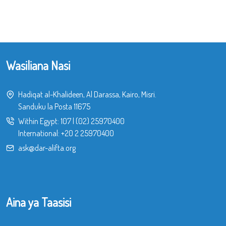
Wasiliana Nasi
Hadiqat al-Khalideen, Al Darassa, Kairo, Misri.
Sanduku la Posta 11675
Within Egypt:
107
|
(02) 25970400
International:
+20 2 25970400
ask@dar-alifta.org
Aina ya Taasisi