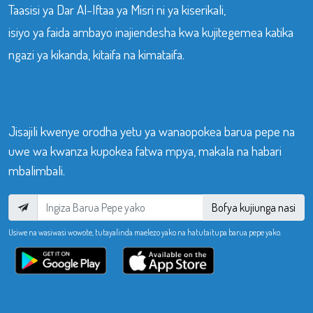
Taasisi ya Dar Al-Iftaa ya Misri ni ya kiserikali,
isiyo ya faida ambayo inajiendesha kwa kujitegemea katika
ngazi ya kikanda, kitaifa na kimataifa.
Jisajili kwenye orodha yetu ya wanaopokea barua pepe na
uwe wa kwanza kupokea fatwa mpya, makala na habari
mbalimbali.
Bofya kujiunga nasi
Usiwe na wasiwasi wowote, tutayalinda maelezo yako na hatutaitupa barua pepe yako.