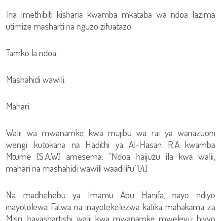
Ina imethibiti kisharia kwamba mkataba wa ndoa lazima
utimize masharti na nguzo zifuatazo:
Tamko la ndoa.
Mashahidi wawili.
Mahari.
Walii wa mwanamke kwa mujibu wa rai ya wanazuoni
wengi; kutokana na Hadithi ya Al-Hasan R.A kwamba
Mtume (S.A.W) amesema: “Ndoa haijuzu ila kwa walii,
mahari na mashahidi wawili waadilifu.”[4]
Na madhehebu ya Imamu Abu Hanifa, nayo ndiyo
inayotolewa Fatwa na inayotekelezwa katika mahakama za
Misri, hayashartishi walii kwa mwanamke mwelevu; hivyo