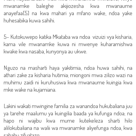
mwanamke baleghe akijiozesha kwa mwanaume
anayefaa[5] na kwa mahari ya mfano wake, ndoa yake
huhesabika kuwa sahihi.
5- Kutokuwepo katika Mkataba wa ndoa vizuizi vya kisharia,
kama vile mwanamke kuwa ni mwenye kuharamishwa
kwake kwa nasaba, kunyonya au ukwe.
Nguzo na masharti haya yakitimia, ndoa huwa sahihi, na
athari zake za kisharia hutimia; miongoni mwa zilizo wazi na
muhimu zaidi ni kuruhusiwa kwa mwanaume kuingia kwa
mke wake na kujamiana.
Lakini wakati mwingine familia za wanandoa hukubaliana juu
ya tarehe maalumu ya kuingilia baada ya kufunga ndoa; na
hapo ni wajibu kwa mume kutekeleza sharti hilo
alilokubaliana na walii wa mwanamke aliyefunga ndoa, kwa
sababu zifuatazo: