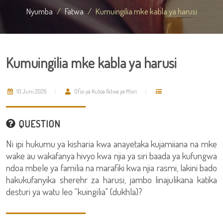
Nyumba
Fatwa
Kumuingilia mke kabla ya harusi
Kumuingilia mke kabla ya harusi
10 Juni 2026
Ofisi ya Kutoa Fatwa ya Misri
QUESTION
Ni ipi hukumu ya kisharia kwa anayetaka kujamiiana na mke
wake au wakafanya hivyo kwa njia ya siri baada ya kufungwa
ndoa mbele ya familia na marafiki kwa njia rasmi, lakini bado
hakukufanyika sherehr za harusi, jambo linajulikana katika
desturi ya watu leo “kuingilia" (dukhla)?