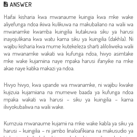
ANSWER
Haifai kisharia kwa mwanaume kuingia kwa mke wake
aliyefunga ndoa ikiwa kulikuwa na makubaliano na walii wa
mwanamke kwamba kuingilia kutakuwa siku ya harusi
inayojulikana kwa watu kama siku ya kuingilia (dakhla). Ni
wajibu kisharia kwa mume kutekeleza sharti aliloliweka walii
wa mwanamke wakati wa kufunga ndoa, hivyo asimtake
mke wake kujamiina naye mpaka harusi ifanyike na mke
akae naye katika makazi ya ndoa.
Hivyo hivyo, kwa upande wa mwanamke, ni wajibu kwake
kujizuia kujamiiana na mumewe baada ya kufunga ndoa
mpaka wakati wa harusi – siku ya kuingilia – kama
ilivyokubaliwa na walii wake.
Kumzuia mwanaume kujamii na mke wake kabla ya siku ya
harusi – kuingilia – ni jambo linaloafikiana na makusudio ya