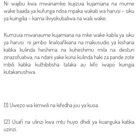
Ni wajibu kwa mwanamke kujizuia kujamiana na mume
wake baada ya kufunga ndoa mpaka wakati wa harusi – siku
ya kuingilia – kama ilivyokubaliwa na walii wake.
Kumzuia mwanaume kujamiana na mke wake kabla ya siku
ya harusi ni jambo linaloafikiana na makusudio ya kisharia
katika kulinda heshima na kuheshimu mila na desturi
zinazofuatwa, na ndani yake kuna kulinda haki za pande zote
mbili katika kuthibitisha talaka au kifo iwapo kuingia
kutakanushwa.
[1] Uwezo wa kimwili na kifedha juu ya kuoa.
[2] Usafi na ulinzi kwa mtu huyo dhidi ya kuanguka katika
uzinzi.