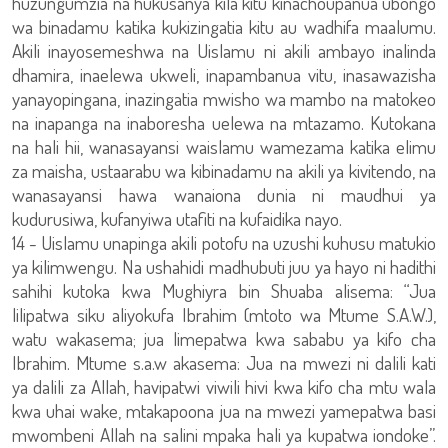
huzungumzia na hukusanya kila kitu kinachoupanua ubongo
wa binadamu katika kukizingatia kitu au wadhifa maalumu.
Akili inayosemeshwa na Uislamu ni akili ambayo inalinda
dhamira, inaelewa ukweli, inapambanua vitu, inasawazisha
yanayopingana, inazingatia mwisho wa mambo na matokeo
na inapanga na inaboresha uelewa na mtazamo. Kutokana
na hali hii, wanasayansi waislamu wamezama katika elimu
za maisha, ustaarabu wa kibinadamu na akili ya kivitendo, na
wanasayansi hawa wanaiona dunia ni maudhui ya
kudurusiwa, kufanyiwa utafiti na kufaidika nayo.
14 - Uislamu unapinga akili potofu na uzushi kuhusu matukio
ya kilimwengu. Na ushahidi madhubuti juu ya hayo ni hadithi
sahihi kutoka kwa Mughiyra bin Shuaba alisema: “Jua
lilipatwa siku aliyokufa Ibrahim (mtoto wa Mtume S.A.W.),
watu wakasema; jua limepatwa kwa sababu ya kifo cha
Ibrahim. Mtume s.a.w akasema: Jua na mwezi ni dalili kati
ya dalili za Allah, havipatwi viwili hivi kwa kifo cha mtu wala
kwa uhai wake, mtakapoona jua na mwezi yamepatwa basi
mwombeni Allah na salini mpaka hali ya kupatwa iondoke”.