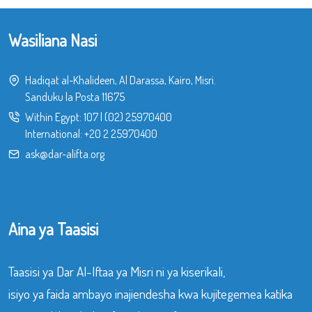
Wasiliana Nasi
Hadiqat al-Khalideen, Al Darassa, Kairo, Misri.
Sanduku la Posta 11675
Within Egypt:
107
|
(02) 25970400
International:
+20 2 25970400
ask@dar-alifta.org
Aina ya Taasisi
Taasisi ya Dar Al-Iftaa ya Misri ni ya kiserikali,
isiyo ya faida ambayo inajiendesha kwa kujitegemea katika