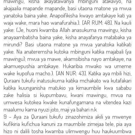
mawingu, kisha akayatawanya mbinguni atakavyo, na
akajaalia mapande mapande, basi utaona matone ya mvua
yanatoka baina yake. Anapoifikisha kwayo amtakaye kati ya
waja wake, mara hao wanafurahia.}. [AR RUM: 48]. Na kauli
yake: {Je, huoni kwamba Allah anasukuma mawingu, kisha
anayaambatisha baina yake, kisha anayafanya matabaka ya
mirundi? Basi utaona matone ya mvua yanatoka katikati
yake. Na anateremsha kutoka mbinguni katika majabali (ya
mawingu); mvua ya mawe, akamsibisha nayo amtakaye, na
akamuepushia amtakaye. Hukaribia mwako wa umeme
wake kupofua macho.}. [AN NUR: 43]. Katika aya mbili hizi,
Quraani tukufu inatusukuma katika mchakato wa kutafakari
katika kuunganisha matukio ya kimaumbile kwa sababu
zake halisia si kiupumbavu, kwani mawingu, mvua na
umwesa kutokea kwake kunafungamana na vitendea kazi
maalumu kama nyuzi joto, maji ya bahari n.k
9 - Aya za Quraani tukufu zinazohimiza akili ya mwenye
kufikiria kufichua kanuni za maumbile zimejaa tele, pia aya
hizo ni dalili tosha kwamba ulimwengu huu haukuumbwa