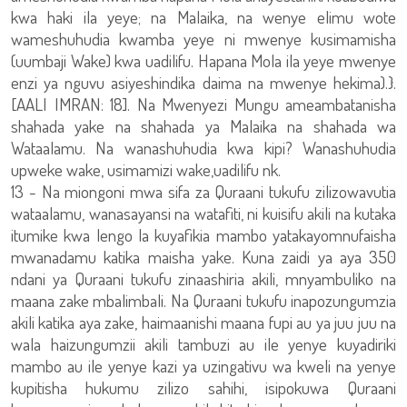
kwa haki ila yeye; na Malaika, na wenye elimu wote
wameshuhudia kwamba yeye ni mwenye kusimamisha
(uumbaji Wake) kwa uadilifu. Hapana Mola ila yeye mwenye
enzi ya nguvu asiyeshindika daima na mwenye hekima).}.
[AALI IMRAN: 18]. Na Mwenyezi Mungu ameambatanisha
shahada yake na shahada ya Malaika na shahada wa
Wataalamu. Na wanashuhudia kwa kipi? Wanashuhudia
upweke wake, usimamizi wake,uadilifu nk.
13 - Na miongoni mwa sifa za Quraani tukufu zilizowavutia
wataalamu, wanasayansi na watafiti, ni kuisifu akili na kutaka
itumike kwa lengo la kuyafikia mambo yatakayomnufaisha
mwanadamu katika maisha yake. Kuna zaidi ya aya 350
ndani ya Quraani tukufu zinaashiria akili, mnyambuliko na
maana zake mbalimbali. Na Quraani tukufu inapozungumzia
akili katika aya zake, haimaanishi maana fupi au ya juu juu na
wala haizungumzii akili tambuzi au ile yenye kuyadiriki
mambo au ile yenye kazi ya uzingativu wa kweli na yenye
kupitisha hukumu zilizo sahihi, isipokuwa Quraani