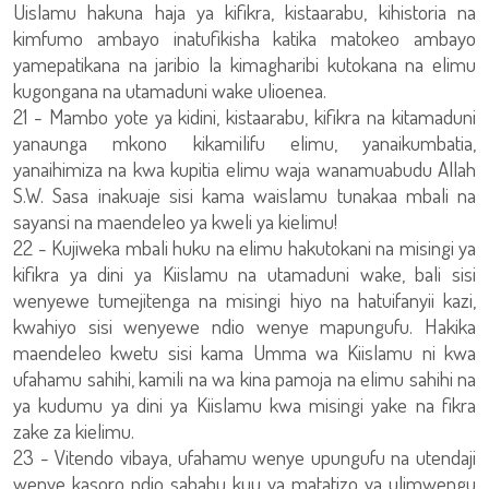
Uislamu hakuna haja ya kifikra, kistaarabu, kihistoria na
kimfumo ambayo inatufikisha katika matokeo ambayo
yamepatikana na jaribio la kimagharibi kutokana na elimu
kugongana na utamaduni wake ulioenea.
21 - Mambo yote ya kidini, kistaarabu, kifikra na kitamaduni
yanaunga mkono kikamilifu elimu, yanaikumbatia,
yanaihimiza na kwa kupitia elimu waja wanamuabudu Allah
S.W. Sasa inakuaje sisi kama waislamu tunakaa mbali na
sayansi na maendeleo ya kweli ya kielimu!
22 - Kujiweka mbali huku na elimu hakutokani na misingi ya
kifikra ya dini ya Kiislamu na utamaduni wake, bali sisi
wenyewe tumejitenga na misingi hiyo na hatuifanyii kazi,
kwahiyo sisi wenyewe ndio wenye mapungufu. Hakika
maendeleo kwetu sisi kama Umma wa Kiislamu ni kwa
ufahamu sahihi, kamili na wa kina pamoja na elimu sahihi na
ya kudumu ya dini ya Kiislamu kwa misingi yake na fikra
zake za kielimu.
23 - Vitendo vibaya, ufahamu wenye upungufu na utendaji
wenye kasoro ndio sababu kuu ya matatizo ya ulimwengu