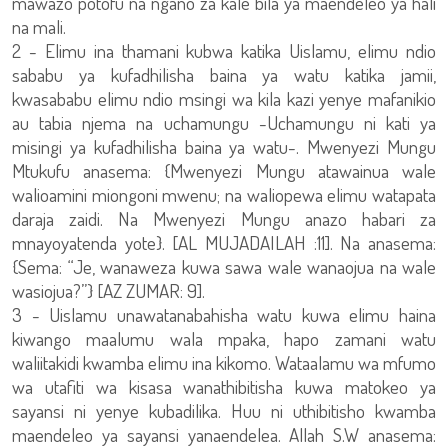
mawazo potofu na ngano za kale bila ya maendeleo ya hali
na mali.
2 - Elimu ina thamani kubwa katika Uislamu, elimu ndio
sababu ya kufadhilisha baina ya watu katika jamii,
kwasababu elimu ndio msingi wa kila kazi yenye mafanikio
au tabia njema na uchamungu -Uchamungu ni kati ya
misingi ya kufadhilisha baina ya watu-. Mwenyezi Mungu
Mtukufu anasema: {Mwenyezi Mungu atawainua wale
walioamini miongoni mwenu; na waliopewa elimu watapata
daraja zaidi. Na Mwenyezi Mungu anazo habari za
mnayoyatenda yote}. [AL MUJADAILAH :11]. Na anasema:
{Sema: “Je, wanaweza kuwa sawa wale wanaojua na wale
wasiojua?”} [AZ ZUMAR: 9].
3 - Uislamu unawatanabahisha watu kuwa elimu haina
kiwango maalumu wala mpaka, hapo zamani watu
waliitakidi kwamba elimu ina kikomo. Wataalamu wa mfumo
wa utafiti wa kisasa wanathibitisha kuwa matokeo ya
sayansi ni yenye kubadilika. Huu ni uthibitisho kwamba
maendeleo ya sayansi yanaendelea. Allah S.W anasema: