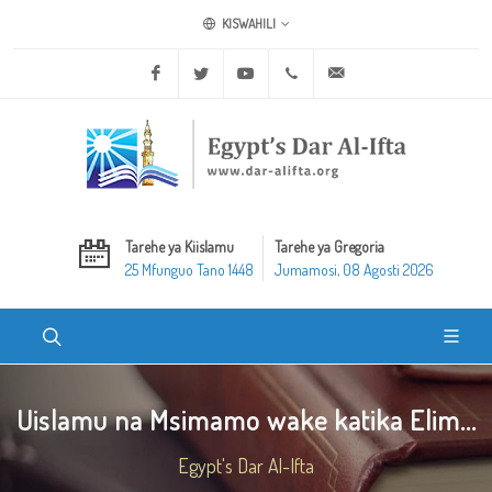
KISWAHILI
Facebook
Twitter
Youtube
+20 2 25970400
ask@dar-alifta.org
Tarehe ya Kiislamu
Tarehe ya Gregoria
25 Mfunguo Tano 1448
Jumamosi, 08 Agosti 2026
Uislamu na Msimamo wake katika Elim...
Egypt's Dar Al-Ifta