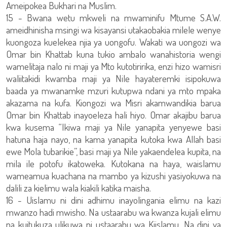
Ameipokea Bukhari na Muslim.
15 - Bwana wetu mkweli na mwaminifu Mtume S.A.W.
ameidhinisha msingi wa kisayansi utakaobakia milele wenye
kuongoza kuelekea njia ya uongofu. Wakati wa uongozi wa
Omar bin Khattab kuna tukio ambalo wanahistoria wengi
wamelitaja nalo ni maji ya Mto kutotiririka, enzi hizo wamisri
waliitakidi kwamba maji ya Nile hayateremki isipokuwa
baada ya mwanamke mzuri kutupwa ndani ya mto mpaka
akazama na kufa. Kiongozi wa Misri akamwandikia barua
Omar bin Khattab inayoeleza hali hiyo. Omar akajibu barua
kwa kusema “Ikiwa maji ya Nile yanapita yenyewe basi
hatuna haja nayo, na kama yanapita kutoka kwa Allah basi
ewe Mola tubarikie”, basi maji ya Nile yakaendelea kupita, na
mila ile potofu ikatoweka. Kutokana na haya, waislamu
wameamua kuachana na mambo ya kizushi yasiyokuwa na
dalili za kielimu wala kiakili katika maisha.
16 - Uislamu ni dini adhimu inayolingania elimu na kazi
mwanzo hadi mwisho. Na ustaarabu wa kwanza kujali elimu
na kuitukuza ulikuwa ni ustaarabu wa Kiislamu. Na dini ya