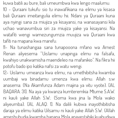
kuwa batili au bure, bali umeumbwa kwa lengo maalumu.
10 - Quraani tukufu sio tu inawafikiana na elimu ya kisasa
bali Quraani imeitangulia elimu hii. Ndani ya Quraani kuna
aya nyingi sana za miujiza ya kisayansi, na wanasayansi kila
uchao wanavumbua siri za miujiza yake ya kisayansi. Na
watafiti wengi wamezungumzia muujiza wa Quraani kwa
tafiti na mapana kwa marefu.
11- Na tunashangaa sana tunapooona mfano wa Arnest
Renan aliyesema “Uislamu unapinga elimu na falsafa,
kwahiyo unakwamisha maendeleo na mafanikio”. Na fikra hii
potofu bado ipo katika nafsi za watu wengi.
12- Uislamu umeanza kwa elimu, na umethibitsha kwamba
uumbaji wa binadamu umenza kwa elimu. Allah s.w
anasema: {Na Akamfunza Adam majina ya vitu vyote}. [AL
BAQARA: 31]. Na aya ya kwanza kumteremkia Mtume S.A.W.
ni kauli yake Allah S.W.: {Soma kwa jina la Mola wako
aliyeumba}. [AL ALAQ: 1]. Na dalili kubwa inayothibitisha
daraja ya elimu katika Uilsamu ni kauli yake Allah S.W: {Allah
ameshuhudia kwamba hapana Mola anayestahiki kuabudiwa