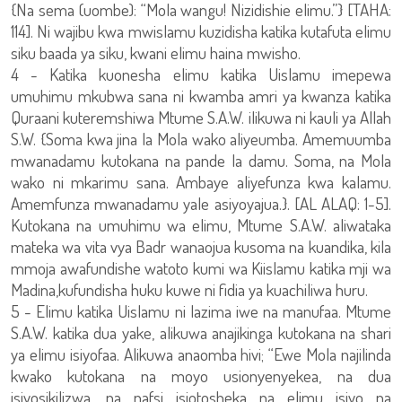
{Na sema (uombe): “Mola wangu! Nizidishie elimu.”} [TAHA:
114]. Ni wajibu kwa mwislamu kuzidisha katika kutafuta elimu
siku baada ya siku, kwani elimu haina mwisho.
4 - Katika kuonesha elimu katika Uislamu imepewa
umuhimu mkubwa sana ni kwamba amri ya kwanza katika
Quraani kuteremshiwa Mtume S.A.W. ilikuwa ni kauli ya Allah
S.W. {Soma kwa jina la Mola wako aliyeumba. Amemuumba
mwanadamu kutokana na pande la damu. Soma, na Mola
wako ni mkarimu sana. Ambaye aliyefunza kwa kalamu.
Amemfunza mwanadamu yale asiyoyajua.}. [AL ALAQ: 1-5].
Kutokana na umuhimu wa elimu, Mtume S.A.W. aliwataka
mateka wa vita vya Badr wanaojua kusoma na kuandika, kila
mmoja awafundishe watoto kumi wa Kiislamu katika mji wa
Madina,kufundisha huku kuwe ni fidia ya kuachiliwa huru.
5 - Elimu katika Uislamu ni lazima iwe na manufaa. Mtume
S.A.W. katika dua yake, alikuwa anajikinga kutokana na shari
ya elimu isiyofaa. Alikuwa anaomba hivi; “Ewe Mola najilinda
kwako kutokana na moyo usionyenyekea, na dua
isiyosikilizwa, na nafsi isiotosheka na elimu isiyo na