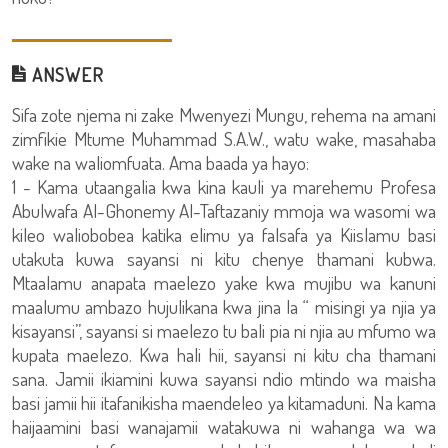
ANSWER
Sifa zote njema ni zake Mwenyezi Mungu, rehema na amani
zimfikie Mtume Muhammad S.A.W., watu wake, masahaba
wake na waliomfuata. Ama baada ya hayo:
1 - Kama utaangalia kwa kina kauli ya marehemu Profesa
Abulwafa Al-Ghonemy Al-Taftazaniy mmoja wa wasomi wa
kileo waliobobea katika elimu ya falsafa ya Kiislamu basi
utakuta kuwa sayansi ni kitu chenye thamani kubwa.
Mtaalamu anapata maelezo yake kwa mujibu wa kanuni
maalumu ambazo hujulikana kwa jina la “ misingi ya njia ya
kisayansi”, sayansi si maelezo tu bali pia ni njia au mfumo wa
kupata maelezo. Kwa hali hii, sayansi ni kitu cha thamani
sana. Jamii ikiamini kuwa sayansi ndio mtindo wa maisha
basi jamii hii itafanikisha maendeleo ya kitamaduni. Na kama
haijaamini basi wanajamii watakuwa ni wahanga wa wa