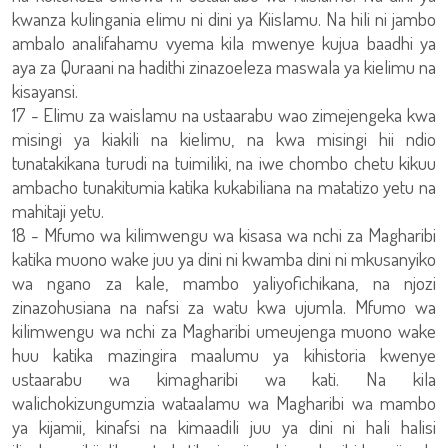
kwanza kulingania elimu ni dini ya Kiislamu. Na hili ni jambo
ambalo analifahamu vyema kila mwenye kujua baadhi ya
aya za Quraani na hadithi zinazoeleza maswala ya kielimu na
kisayansi.
17 - Elimu za waislamu na ustaarabu wao zimejengeka kwa
misingi ya kiakili na kielimu, na kwa misingi hii ndio
tunatakikana turudi na tuimiliki, na iwe chombo chetu kikuu
ambacho tunakitumia katika kukabiliana na matatizo yetu na
mahitaji yetu.
18 - Mfumo wa kilimwengu wa kisasa wa nchi za Magharibi
katika muono wake juu ya dini ni kwamba dini ni mkusanyiko
wa ngano za kale, mambo yaliyofichikana, na njozi
zinazohusiana na nafsi za watu kwa ujumla. Mfumo wa
kilimwengu wa nchi za Magharibi umeujenga muono wake
huu katika mazingira maalumu ya kihistoria kwenye
ustaarabu wa kimagharibi wa kati. Na kila
walichokizungumzia wataalamu wa Magharibi wa mambo
ya kijamii, kinafsi na kimaadili juu ya dini ni hali halisi