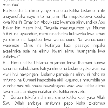
manufaa”.
Na kusudio la elimu yenye manufaa katika Uislamu ni ile
anayonufaika nayo mtu na jamii. Na imepokelewa kutoka
kwa Khalifa Omar bin Abdul-aziz kwamba alimuandikia Abu
Bakar bin Hazm hivi; “Angalia mazungumzo ya Mtume
S.A.W. na uyaandike, mimi ninachelea kutoweka kwa athari
ya elimu na kupotea kwa wanachuoni. Na wanachuoni
waieneze Elimu na kuifanyia kazi ipasavyo mpaka
akaelimika asie na elimu. Kwani elimu huangamia kwa
kufichwa”.
6 - Elimu katika Uislamu ni jambo lenye thamani kubwa
sana, na makubaliano kati ya elimu na Uislamu yako wazi, na
viwili hivi havipingani. Uislamu pamoja na elimu ni roho na
mfumo, na Quraani inapozitaka akili kugundua maumbile ya
viumbe basi bila shaka inawalingania wazi wazi katika elimu
kwa maana ambayo inafahamika katika enzi zetu.
7 - Quraani tukufu inahimiza elimu katika kauli yake Allah
S.W,: {Allah ambaye anatuma pepo kisha zikatimua