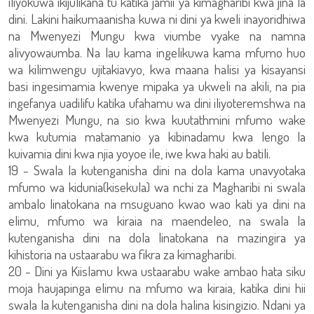
iliyokuwa ikijulikana tu katika jamii ya kimagharibi kwa jina la
dini. Lakini haikumaanisha kuwa ni dini ya kweli inayoridhiwa
na Mwenyezi Mungu kwa viumbe vyake na namna
alivyowaumba. Na lau kama ingelikuwa kama mfumo huo
wa kilimwengu ujitakiavyo, kwa maana halisi ya kisayansi
basi ingesimamia kwenye mipaka ya ukweli na akili, na pia
ingefanya uadilifu katika ufahamu wa dini iliyoteremshwa na
Mwenyezi Mungu, na sio kwa kuutathmini mfumo wake
kwa kutumia matamanio ya kibinadamu kwa lengo la
kuivamia dini kwa njia yoyoe ile, iwe kwa haki au batili.
19 - Swala la kutenganisha dini na dola kama unavyotaka
mfumo wa kidunia(kisekula) wa nchi za Magharibi ni swala
ambalo linatokana na msuguano kwao wao kati ya dini na
elimu, mfumo wa kiraia na maendeleo, na swala la
kutenganisha dini na dola linatokana na mazingira ya
kihistoria na ustaarabu wa fikra za kimagharibi.
20 - Dini ya Kiislamu kwa ustaarabu wake ambao hata siku
moja haujapinga elimu na mfumo wa kiraia, katika dini hii
swala la kutenganisha dini na dola halina kisingizio. Ndani ya