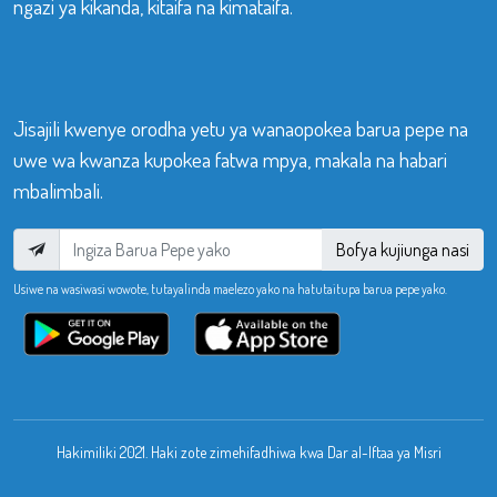
ngazi ya kikanda, kitaifa na kimataifa.
Jisajili kwenye orodha yetu ya wanaopokea barua pepe na
uwe wa kwanza kupokea fatwa mpya, makala na habari
mbalimbali.
Bofya kujiunga nasi
Usiwe na wasiwasi wowote, tutayalinda maelezo yako na hatutaitupa barua pepe yako.
Hakimiliki 2021. Haki zote zimehifadhiwa kwa Dar al-Iftaa ya Misri