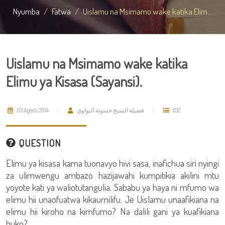
Nyumba
Fatwa
Uislamu na Msimamo wake katika Elim...
Uislamu na Msimamo wake katika
Elimu ya Kisasa (Sayansi).
03 Agosti 2014
فضيلة الشيخ حسونة النواوي
832
QUESTION
Elimu ya kisasa kama tuonavyo hivi sasa, inafichua siri nyingi
za ulimwengu ambazo hazijawahi kumpitikia akilini mtu
yoyote kati ya waliotutangulia. Sababu ya haya ni mfumo wa
elimu hii unaofuatwa kikaumilifu. Je Uislamu unaafikiana na
elimu hii kiroho na kimfumo? Na dalili gani ya kuafikiana
huko?