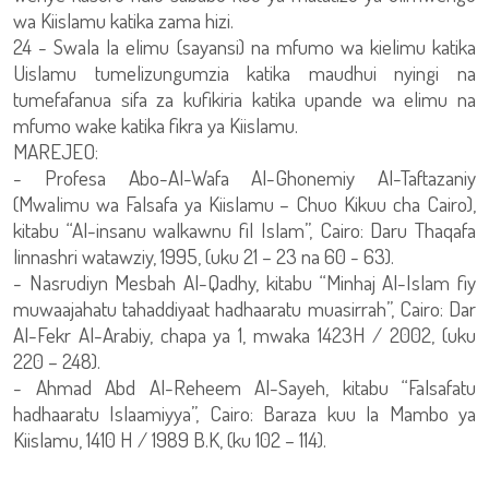
wa Kiislamu katika zama hizi.
24 - Swala la elimu (sayansi) na mfumo wa kielimu katika
Uislamu tumelizungumzia katika maudhui nyingi na
tumefafanua sifa za kufikiria katika upande wa elimu na
mfumo wake katika fikra ya Kiislamu.
MAREJEO:
- Profesa Abo-Al-Wafa Al-Ghonemiy Al-Taftazaniy
(Mwalimu wa Falsafa ya Kiislamu – Chuo Kikuu cha Cairo),
kitabu “Al-insanu walkawnu fil Islam”, Cairo: Daru Thaqafa
linnashri watawziy, 1995, (uku 21 – 23 na 60 - 63).
- Nasrudiyn Mesbah Al-Qadhy, kitabu “Minhaj Al-Islam fiy
muwaajahatu tahaddiyaat hadhaaratu muasirrah”, Cairo: Dar
Al-Fekr Al-Arabiy, chapa ya 1, mwaka 1423H / 2002, (uku
220 – 248).
- Ahmad Abd Al-Reheem Al-Sayeh, kitabu “Falsafatu
hadhaaratu Islaamiyya”, Cairo: Baraza kuu la Mambo ya
Kiislamu, 1410 H / 1989 B.K, (ku 102 – 114).