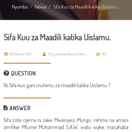
Nyumba
Fatwa
Sifa Kuu za Maadili katika Uislamu....
Sifa Kuu za Maadili katika Uislamu.
26 Februari 2015
Ofisi ya Kutoa Fatwa ya Misri
872
QUESTION
Ni Sifa kuu gani muhimu za maadili katika Uislamu ?
ANSWER
Sifa zote njema ni zake Mwenyezi Mungu, rehma na amani
zimfikie Mtume Muhammad S.A.W., watu wake, masahaba