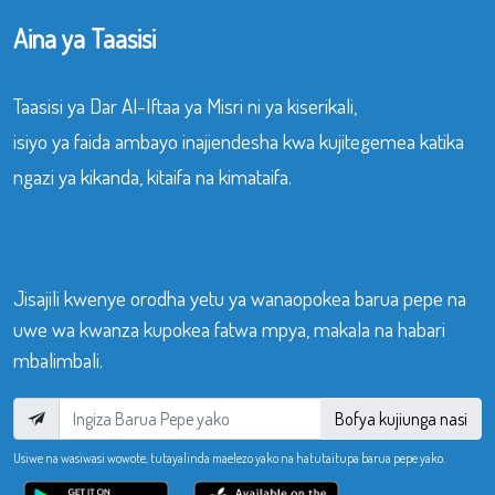
Aina ya Taasisi
Taasisi ya Dar Al-Iftaa ya Misri ni ya kiserikali,
isiyo ya faida ambayo inajiendesha kwa kujitegemea katika
ngazi ya kikanda, kitaifa na kimataifa.
Jisajili kwenye orodha yetu ya wanaopokea barua pepe na
uwe wa kwanza kupokea fatwa mpya, makala na habari
mbalimbali.
Bofya kujiunga nasi
Usiwe na wasiwasi wowote, tutayalinda maelezo yako na hatutaitupa barua pepe yako.