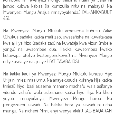
jambo kubwa kabisa (la kumzuilia mtu na mabaya). Na
Mwenyezi Mungu Anajua mnayoyatenda.} [AL-ANKABUUT
45).
Na Mwenyezi Mungu Mtukufu amesema kuhusu Zaka:
{Chukua sadaka katika mali zao, uwasafishe na kuwatakasa
kwa ajili ya hizo (sadaka zao) na kuwataja kwa vizuri (mbele
yangu) na uwaombee dua. Hakika kuwaombea kwako
kutawapa utulivu (watengenekewe) na Mwenyezi Mungu
ndiye asikiaye na ajuaye.} [AT-TAWBA 103).
Na katika kauli ya Mwenyezi Mungu Mtukufu kuhusu Hija:
{Hija ni miezi maalumu. Na anayekusudia kufanya Hija katika
(miezi) hiyo, basi asiseme maneno machafu wala asifanye
vitendo vichafu wala asibishane katika hiyo Hija. Na kheri
yoyote mnayoifanya, Mwenyezi Mungu huijua. Na
jitengezeeni zawadi. Na hakika bora ya zawadi ni ucha
mungu. Na nicheni Mimi, enyi wenye akili!.} [AL-BAQARAH