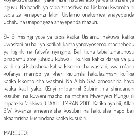
nguvu. Na baadhi ya tabia zinasifiwa na Uislamu kwamba ni
tabia za kimapenzi lakini Uislamu unakemea anayependa
uchafu na unapongeza anayependa mazuri.
9- Si misingi yote ya tabia katika Uislamu inakuwa katika
uwastani au hali ya katikati kama yanavyosema madhehebu
ya kigiriki na falsafa nyingine. Bali kuna tabia zinaruhusu
binadamu atoe juhudu kubwa ili kufikia katika daraja ya juu
zaidi na si kutosheka katika kikomo cha wastani, kwa mfano
kufanya mambo ya kheri kiujumla hakulazimishi kufikia
katika kikomo cha wastani. Na Allah S.W. ameashiria hayo
katika kauli yake: {Enyi mlioamini! Subirini, na shindaneni
kusubiri, na kuweni macho, na mcheni Mwenyezi Mungu, ili
mpate kufanikiwa..} [AALI IIMRAN 200). Katika aya hii, Allah
S.W. kwanza ameamrisha kusubiri na hakuishia hapo bali
akaamrisha kushindana katika kusubiri.
MAREJEO: