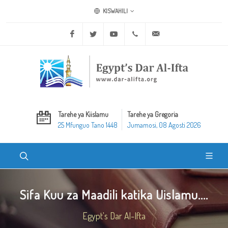
KISWAHILI
Facebook
Twitter
Youtube
+20 2 25970400
ask@dar-alifta.org
Tarehe ya Kiislamu
Tarehe ya Gregoria
25 Mfunguo Tano 1448
Jumamosi, 08 Agosti 2026
Sifa Kuu za Maadili katika Uislamu....
Egypt's Dar Al-Ifta