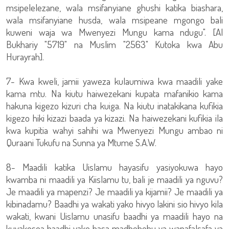
msipelelezane, wala msifanyiane ghushi katika biashara,
wala msifanyiane husda, wala msipeane mgongo bali
kuweni waja wa Mwenyezi Mungu kama ndugu". [Al
Bukhariy "5719" na Muslim "2563" Kutoka kwa Abu
Hurayrah].
7- Kwa kweli, jamii yaweza kulaumiwa kwa maadili yake
kama mtu. Na kiutu haiwezekani kupata mafanikio kama
hakuna kigezo kizuri cha kuiga. Na kiutu inatakikana kufikia
kigezo hiki kizazi baada ya kizazi. Na haiwezekani kufikia ila
kwa kupitia wahyi sahihi wa Mwenyezi Mungu ambao ni
Quraani Tukufu na Sunna ya Mtume S.A.W.
8- Maadili katika Uislamu hayasifu yasiyokuwa hayo
kwamba ni maadili ya Kiislamu tu, bali je maadili ya nguvu?
Je maadili ya mapenzi? Je maadili ya kijamii? Je maadili ya
kibinadamu? Baadhi ya wakati yako hivyo lakini sio hivyo kila
wakati, kwani Uislamu unasifu baadhi ya maadili hayo na
kuyakosoa baadhi yake hasa madhehebu ya wanafalsafa ya