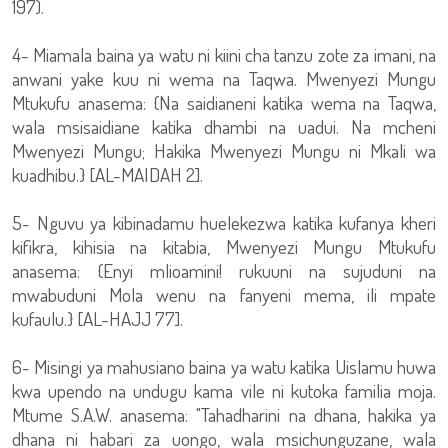
197).
4- Miamala baina ya watu ni kiini cha tanzu zote za imani, na
anwani yake kuu ni wema na Taqwa. Mwenyezi Mungu
Mtukufu anasema: {Na saidianeni katika wema na Taqwa,
wala msisaidiane katika dhambi na uadui. Na mcheni
Mwenyezi Mungu; Hakika Mwenyezi Mungu ni Mkali wa
kuadhibu.} [AL-MAIDAH 2].
5- Nguvu ya kibinadamu huelekezwa katika kufanya kheri
kifikra, kihisia na kitabia, Mwenyezi Mungu Mtukufu
anasema: {Enyi mlioamini! rukuuni na sujuduni na
mwabuduni Mola wenu na fanyeni mema, ili mpate
kufaulu.} [AL-HAJJ 77].
6- Misingi ya mahusiano baina ya watu katika Uislamu huwa
kwa upendo na undugu kama vile ni kutoka familia moja.
Mtume S.A.W. anasema: "Tahadharini na dhana, hakika ya
dhana ni habari za uongo, wala msichunguzane, wala