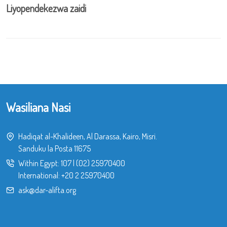
Liyopendekezwa zaidi
Wasiliana Nasi
Hadiqat al-Khalideen, Al Darassa, Kairo, Misri.
Sanduku la Posta 11675
Within Egypt:
107
|
(02) 25970400
International:
+20 2 25970400
ask@dar-alifta.org