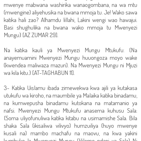
mwenye mabwana washirika wanaogombana, na wa mtu
(mwengine) aliyehusika na bwana mmoja tu. Je! Wako sawa
katika hali zao? Alhamdu lillahi, Lakini wengi wao hawajui.
Basi shughulika na bwana wako mmoja tu Mwenyezi
Mungu} [AZ ZUMAR 29].
Na katika kauli ya Mwenyezi Mungu Mtukufu: {Na
anayemuamini Mwenyezi Mungu huuongoza moyo wake
(kwendea maliwaza mazuri). Na Mwenyezi Mungu ni Mjuzi
wa kila kitu.} [AT-TAGHABUN 11].
3- Katika Uislamu ibada zimewekwa kwa ajili ya kutakasa
utukufu wa kiroho, na maumbile ya Malaika katika binadamu,
na kumwepusha binadamu kutokana na matamanio ya
nafsi. Mwenyezi Mungu Mtukufu anasema kuhusu Sala:
{Soma uliyofunuliwa katika kitabu na usimamishe Sala. Bila
shaka Sala (ikisaliwa vilivyo) humzuiliya (huyo mwenye
kusali na) mambo machafu na maovu, na kwa yakini
kumbuko la Mwenyezi Mungu (lililomo ndani ya Sala) Ni