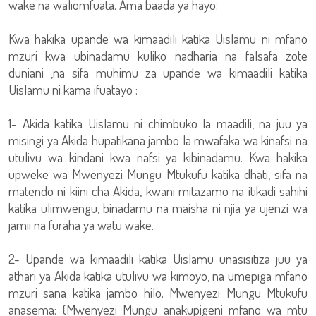
wake na waliomfuata. Ama baada ya hayo:
Kwa hakika upande wa kimaadili katika Uislamu ni mfano
mzuri kwa ubinadamu kuliko nadharia na falsafa zote
duniani ,na sifa muhimu za upande wa kimaadili katika
Uislamu ni kama ifuatayo :
1- Akida katika Uislamu ni chimbuko la maadili, na juu ya
misingi ya Akida hupatikana jambo la mwafaka wa kinafsi na
utulivu wa kindani kwa nafsi ya kibinadamu. Kwa hakika
upweke wa Mwenyezi Mungu Mtukufu katika dhati, sifa na
matendo ni kiini cha Akida, kwani mitazamo na itikadi sahihi
katika ulimwengu, binadamu na maisha ni njia ya ujenzi wa
jamii na furaha ya watu wake.
2- Upande wa kimaadili katika Uislamu unasisitiza juu ya
athari ya Akida katika utulivu wa kimoyo, na umepiga mfano
mzuri sana katika jambo hilo. Mwenyezi Mungu Mtukufu
anasema: {Mwenyezi Mungu anakupigeni mfano wa mtu