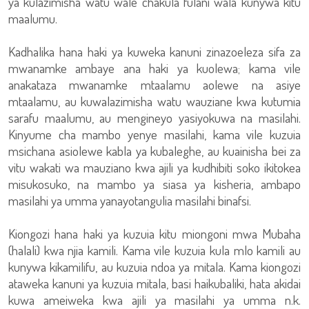
ya kulazimisha watu wale chakula fulani wala kunywa kitu
maalumu.
Kadhalika hana haki ya kuweka kanuni zinazoeleza sifa za
mwanamke ambaye ana haki ya kuolewa; kama vile
anakataza mwanamke mtaalamu aolewe na asiye
mtaalamu, au kuwalazimisha watu wauziane kwa kutumia
sarafu maalumu, au mengineyo yasiyokuwa na masilahi.
Kinyume cha mambo yenye masilahi, kama vile kuzuia
msichana asiolewe kabla ya kubaleghe, au kuainisha bei za
vitu wakati wa mauziano kwa ajili ya kudhibiti soko ikitokea
misukosuko, na mambo ya siasa ya kisheria, ambapo
masilahi ya umma yanayotangulia masilahi binafsi.
Kiongozi hana haki ya kuzuia kitu miongoni mwa Mubaha
(halali) kwa njia kamili. Kama vile kuzuia kula mlo kamili au
kunywa kikamilifu, au kuzuia ndoa ya mitala. Kama kiongozi
ataweka kanuni ya kuzuia mitala, basi haikubaliki, hata akidai
kuwa ameiweka kwa ajili ya masilahi ya umma n.k.