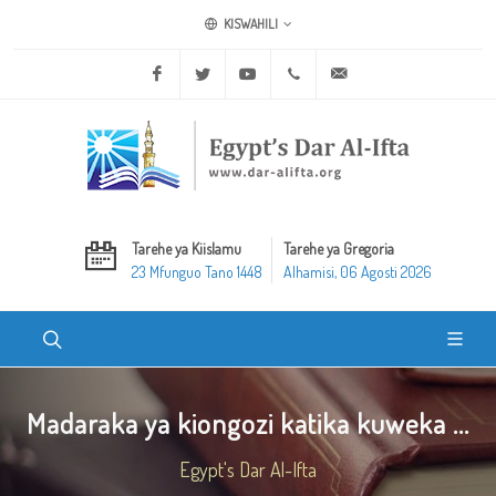
KISWAHILI
Facebook
Twitter
Youtube
+20 2 25970400
ask@dar-alifta.org
Tarehe ya Kiislamu
Tarehe ya Gregoria
23 Mfunguo Tano 1448
Alhamisi, 06 Agosti 2026
Madaraka ya kiongozi katika kuweka ...
Egypt's Dar Al-Ifta