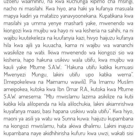
uzoefu waaminifu, na kwa kuchunga kipimo cha msingi,
nacho ni masilahi. Kwa hiyo, ana haki ya kufanya masuala
mapya kadiri ya matatizo yanavyoonekana. Kupatikana kwa
masilahi ya umma yenye masharti yake, mwenendo wa
kiongozi kwa mujibu wa hayo ni wa kisheria na sahihi, na ni
wajibu kuutekeleza na kuufanyia kazi, hivyo haijuzu kufanya
hila kwa ajili ya kuuacha, kama ni wajibu wa wananchi
wasikilize na watii. Ikiwa mwenendo wa kiongozi sio wa
kisheria, hapo hakuna usikivu wala utiifu, kwa mujibu wa
kauli yake Mtume S.A.W.: “Hakuna utiifu katika kumuasi
Mwenyezi Mungu, lakini utiifu upo katika wema”.
[Imepokelewa na Maimamu wawili]. Pia Imamu Muslim
ameipokea, kutoka kwa Ibn Omar R.A., kutoka kwa Mtume
S.A.W. amesema: “Mtu mwislamu lazima asikilize na kutii
katika kila alilopenda na kila alilochukia, lakini akiamrishwa
kuyafanya maasi, basi hapana usikivu wala utiifu”. Kwa hiyo,
maoni ya asili ya watu wa Sunna kuwa: haijuzu kupambana
na kiongozi mwislamu, hata akiwa dhalimu. Lakini inajuzu
kupambana naye akidhihirisha kufuru kwa uwzi, wakati sisi