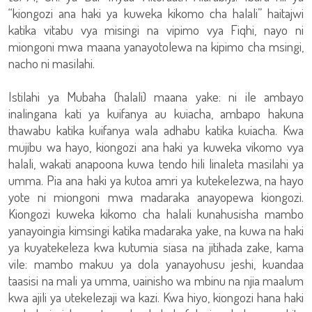
“kiongozi ana haki ya kuweka kikomo cha halali” haitajwi
katika vitabu vya misingi na vipimo vya Fiqhi, nayo ni
miongoni mwa maana yanayotolewa na kipimo cha msingi,
nacho ni masilahi.
Istilahi ya Mubaha (halali) maana yake: ni ile ambayo
inalingana kati ya kuifanya au kuiacha, ambapo hakuna
thawabu katika kuifanya wala adhabu katika kuiacha. Kwa
mujibu wa hayo, kiongozi ana haki ya kuweka vikomo vya
halali, wakati anapoona kuwa tendo hili linaleta masilahi ya
umma. Pia ana haki ya kutoa amri ya kutekelezwa, na hayo
yote ni miongoni mwa madaraka anayopewa kiongozi.
Kiongozi kuweka kikomo cha halali kunahusisha mambo
yanayoingia kimsingi katika madaraka yake, na kuwa na haki
ya kuyatekeleza kwa kutumia siasa na jitihada zake, kama
vile: mambo makuu ya dola yanayohusu jeshi, kuandaa
taasisi na mali ya umma, uainisho wa mbinu na njia maalum
kwa ajili ya utekelezaji wa kazi. Kwa hiyo, kiongozi hana haki