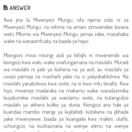
ANSWER
Kwa jina la Mwenyezi Mungu, sifa njema zote ni za
Mwenyezi Mungu, na rehma na amani zimwendee bwana
wetu Mtume wa Mwenyezi Mungu, jamaa zake, masahaba
wake na wanaomfuata, na baada ya hayo:
Miongoni mwa misingi asili ya kifiqhi ni mwenendo wa
kiongozi kwa watu wake unafungamana na masilahi. Muradi
wa masilahi ni yale ya kisheria na ya asili, au masilahi ya
uwazi pamoja na masharti yake na si yaliyobatilishwa. Na
masilahi yanatolewa kwa wote, na si kwa mtu binafsi. Kwa
hiyo, mwenye madaraka na makamu wake wanalazimika
kuyatumikia masilahi ya waislamu wote, na kutanguliza
masilahi ya akhera kuliko ya dunia. Kiongozi ana haki ya
kuandaa mambo mengi ya kujitahidi, kutokana na jitihada
yake mwenyewe, baada ya kuangalia kwa makini, utafiti,
uchunguzi, na kushauriana na wenye elimu na wenye