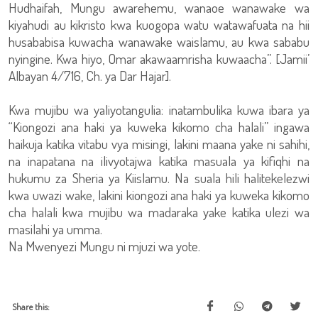
Hudhaifah, Mungu awarehemu, wanaoe wanawake wa
kiyahudi au kikristo kwa kuogopa watu watawafuata na hii
husababisa kuwacha wanawake waislamu, au kwa sababu
nyingine. Kwa hiyo, Omar akawaamrisha kuwaacha”. [Jamii’
Albayan 4/716, Ch. ya Dar Hajar].
Kwa mujibu wa yaliyotangulia: inatambulika kuwa ibara ya
“Kiongozi ana haki ya kuweka kikomo cha halali” ingawa
haikuja katika vitabu vya misingi, lakini maana yake ni sahihi,
na inapatana na ilivyotajwa katika masuala ya kifiqhi na
hukumu za Sheria ya Kiislamu. Na suala hili halitekelezwi
kwa uwazi wake, lakini kiongozi ana haki ya kuweka kikomo
cha halali kwa mujibu wa madaraka yake katika ulezi wa
masilahi ya umma.
Na Mwenyezi Mungu ni mjuzi wa yote.
Share this: