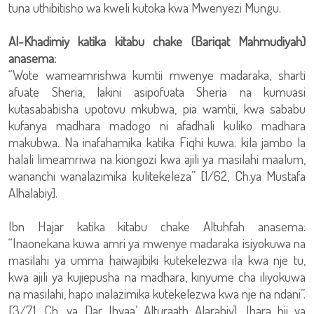
tuna uthibitisho wa kweli kutoka kwa Mwenyezi Mungu.
Al-Khadimiy katika kitabu chake (Bariqat Mahmudiyah)
anasema:
“Wote wameamrishwa kumtii mwenye madaraka, sharti
afuate Sheria, lakini asipofuata Sheria na kumuasi
kutasababisha upotovu mkubwa, pia wamtii, kwa sababu
kufanya madhara madogo ni afadhali kuliko madhara
makubwa. Na inafahamika katika Fiqhi kuwa: kila jambo la
halali limeamriwa na kiongozi kwa ajili ya masilahi maalum,
wananchi wanalazimika kulitekeleza” [1/62, Ch.ya Mustafa
Alhalabiy].
Ibn Hajar katika kitabu chake Altuhfah anasema:
“Inaonekana kuwa amri ya mwenye madaraka isiyokuwa na
masilahi ya umma haiwajibiki kutekelezwa ila kwa nje tu,
kwa ajili ya kujiepusha na madhara, kinyume cha iliyokuwa
na masilahi, hapo inalazimika kutekelezwa kwa nje na ndani”.
[3/71, Ch. ya Dar Ihyaa’ Alturaath Alarabiy]. Ibara hii ya