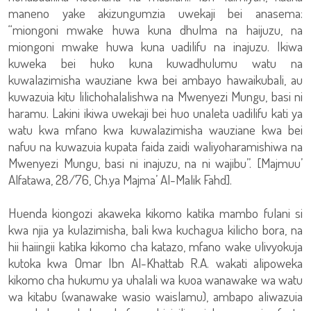
maneno yake akizungumzia uwekaji bei anasema:
“miongoni mwake huwa kuna dhulma na haijuzu, na
miongoni mwake huwa kuna uadilifu na inajuzu. Ikiwa
kuweka bei huko kuna kuwadhulumu watu na
kuwalazimisha wauziane kwa bei ambayo hawaikubali, au
kuwazuia kitu lilichohalalishwa na Mwenyezi Mungu, basi ni
haramu. Lakini ikiwa uwekaji bei huo unaleta uadilifu kati ya
watu kwa mfano kwa kuwalazimisha wauziane kwa bei
nafuu na kuwazuia kupata faida zaidi waliyoharamishiwa na
Mwenyezi Mungu, basi ni inajuzu, na ni wajibu”. [Majmuu’
Alfatawa, 28/76, Ch.ya Majma’ Al-Malik Fahd].
Huenda kiongozi akaweka kikomo katika mambo fulani si
kwa njia ya kulazimisha, bali kwa kuchagua kilicho bora, na
hii haiingii katika kikomo cha katazo, mfano wake ulivyokuja
kutoka kwa Omar Ibn Al-Khattab R.A. wakati alipoweka
kikomo cha hukumu ya uhalali wa kuoa wanawake wa watu
wa kitabu (wanawake wasio waislamu), ambapo aliwazuia