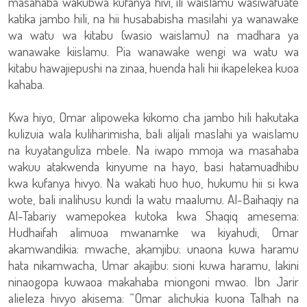
masahaba wakubwa kufanya hivi, ili waislamu wasiwafuate
katika jambo hili, na hii husababisha masilahi ya wanawake
wa watu wa kitabu (wasio waislamu) na madhara ya
wanawake kiislamu. Pia wanawake wengi wa watu wa
kitabu hawajiepushi na zinaa, huenda hali hii ikapelekea kuoa
kahaba.
Kwa hiyo, Omar alipoweka kikomo cha jambo hili hakutaka
kulizuia wala kuliharimisha, bali alijali maslahi ya waislamu
na kuyatanguliza mbele. Na iwapo mmoja wa masahaba
wakuu atakwenda kinyume na hayo, basi hatamuadhibu
kwa kufanya hivyo. Na wakati huo huo, hukumu hii si kwa
wote, bali inalihusu kundi la watu maalumu. Al-Baihaqiy na
Al-Tabariy wamepokea kutoka kwa Shaqiq amesema:
Hudhaifah alimuoa mwanamke wa kiyahudi, Omar
akamwandikia: mwache, akamjibu: unaona kuwa haramu
hata nikamwacha, Umar akajibu: sioni kuwa haramu, lakini
ninaogopa kuwaoa makahaba miongoni mwao. Ibn Jarir
alieleza hivyo akisema: “Omar alichukia kuona Talhah na