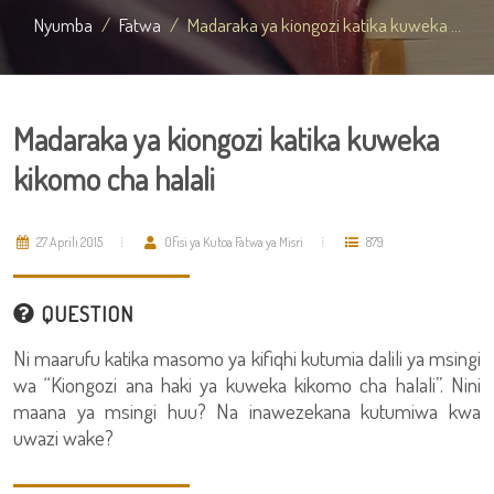
Nyumba
Fatwa
Madaraka ya kiongozi katika kuweka ...
Madaraka ya kiongozi katika kuweka
kikomo cha halali
27 Aprili 2015
Ofisi ya Kutoa Fatwa ya Misri
879
QUESTION
Ni maarufu katika masomo ya kifiqhi kutumia dalili ya msingi
wa “Kiongozi ana haki ya kuweka kikomo cha halali”. Nini
maana ya msingi huu? Na inawezekana kutumiwa kwa
uwazi wake?