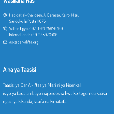
Wasiliana Nasi
Hadiqat al-Khalideen, Al Darassa, Kairo, Misri.
Sanduku la Posta 11675
Within Egypt:
107
|
(02) 25970400
International:
+20 2 25970400
ask@dar-alifta.org
Aina ya Taasisi
Taasisi ya Dar Al-Iftaa ya Misri ni ya kiserikali,
isiyo ya faida ambayo inajiendesha kwa kujitegemea katika
ngazi ya kikanda, kitaifa na kimataifa.