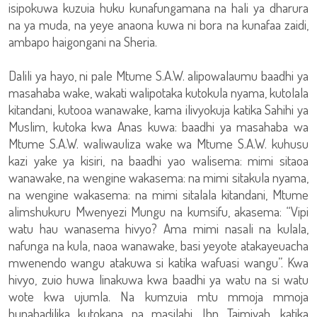
isipokuwa kuzuia huku kunafungamana na hali ya dharura
na ya muda, na yeye anaona kuwa ni bora na kunafaa zaidi,
ambapo haigongani na Sheria.
Dalili ya hayo, ni pale Mtume S.A.W. alipowalaumu baadhi ya
masahaba wake, wakati walipotaka kutokula nyama, kutolala
kitandani, kutooa wanawake, kama ilivyokuja katika Sahihi ya
Muslim, kutoka kwa Anas kuwa: baadhi ya masahaba wa
Mtume S.A.W. waliwauliza wake wa Mtume S.A.W. kuhusu
kazi yake ya kisiri, na baadhi yao walisema: mimi sitaoa
wanawake, na wengine wakasema: na mimi sitakula nyama,
na wengine wakasema: na mimi sitalala kitandani, Mtume
alimshukuru Mwenyezi Mungu na kumsifu, akasema: “Vipi
watu hau wanasema hivyo? Ama mimi nasali na kulala,
nafunga na kula, naoa wanawake, basi yeyote atakayeuacha
mwenendo wangu atakuwa si katika wafuasi wangu”. Kwa
hivyo, zuio huwa linakuwa kwa baadhi ya watu na si watu
wote kwa ujumla. Na kumzuia mtu mmoja mmoja
hunabadilika kutokana na masilahi. Ibn Taimiyah, katika