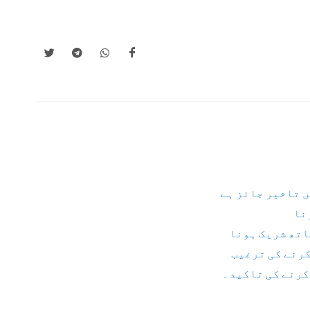
ں تاخیر جائز ہے
نا
اتھ شریک ہونا
کرنے کی ترغیب
کرنے کی تاکید۔