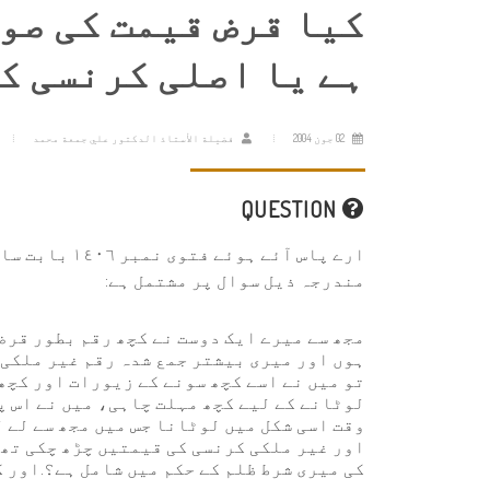
کیا قرض قیمت کی صو
ہے یا اصلی کرنسی کی
02 جون 2004
فضيلة الأستاذ الدكتور علي جمعة محمد
QUESTION
مندرجہ ذیل سوال پر مشتمل ہے:
مجھ سے میرے ایک دوست نے کچھ رقم بطور قرض
ہوں اور میری بیشتر جمع شدہ رقم غیر ملکی 
تو میں نے اسے کچھ سونے کے زیورات اور کچھ 
لوٹانے کے لیے کچھ مہلت چاہی، میں نے اس پ
وقت اسی شکل میں لوٹانا جس میں مجھ سے لے ل
اور غیر ملکی کرنسی کی قیمتیں چڑھ چکی تھ
کی میری شرط ظلم کے حکم میں شامل ہے؟.اور ک