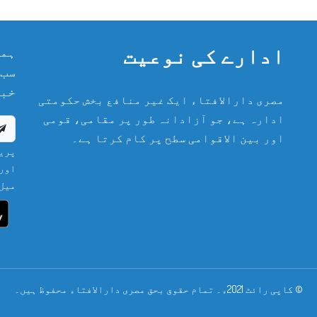
ادارے کی نوعیت
ہما
سب 
خبر
مصری دارالافتاء ایک غیر منافع بخش حکومتی
ادارہ ہے، جو آزادانہ طور پر مقامی، قومی
اور بین الاقوامی سطح پر کام کرتا ہے۔
پریش
اور 
میل 
© کاپی رائٹ 2021ء۔ تمام حقوق بحق مصری دارالافتاء محفوظ ہیں۔