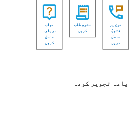
فون پر
فتوی طلب
جواب
فتویٰ
کریں
دوبارہ
حاصل
حاصل
کریں
کریں
یادہ تجویز کردہ