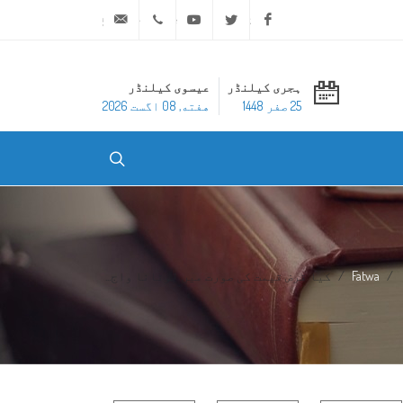
ask@dar-alifta.org
+20 2 25970400
Youtube
Twitter
Facebook
ہجری کیلنڈر
عیسوی کیلنڈر
25 صفر 1448
هفته, 08 اگست 2026
Fatwa
کیا قرض قیمت کی صورت میں لوٹانا واج...