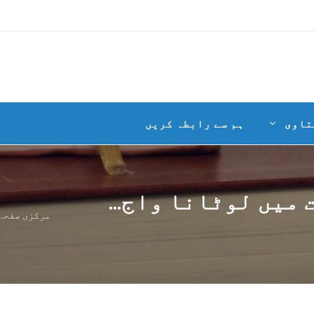
تاوی
ہم سے رابطہ کریں
میں لوٹانا واج...
مرکزی صفحہ