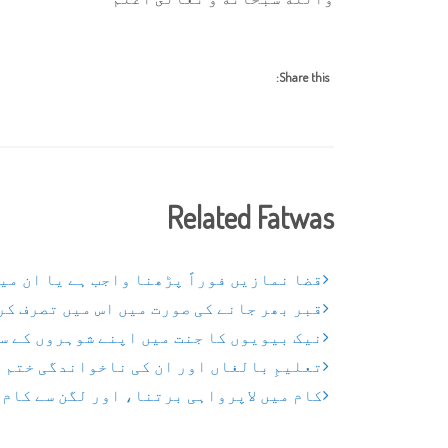
Share this:
Related Fatwas
قضا نمازیں فوراً پڑھنا واجب ہے یا ان می
قبر بھر جانے کی صورت میں اس میں تصرف کر
نیک بیویوں کا جنت میں اپنے شوہروں کے س
تعلیمِ بالغاں اور ان کی ناخواندگی ختم 
کام میں لاپرواہی برتنا، اور لگن سے کام 