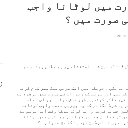
رت میں لوٹانا واجب
 صورت میں ؟
290
ارے پاس آئے ہوئے فتوی نمبر ١٤٠٦ بابت سال ٢٠٠٤ء درج شدہ استفتاء پر ہم مطلع ہوئے، جو
ز
ہ مانگی ، چونکہ میں ایک عربی ملک میں کام کرتا
کرنسی اور سونے کے زیورات کی صورت میں موجود ہے.
غیر ملکی کرنسی بطور قرض دیا ۔ اور اس نے اسے
ر یہ شرط لگا دی کہ وہ چیزیں مجھے واپس لوٹاتے
يں. جب یہ قرضہ واپس لوٹانے کا وقت آیا تو سونے
یں.تو کیا ان چیزوں کو انہی صورتوں میں لوٹانے
یا میں نے اس طرح دوسرے کا حق مارا ہے ؟