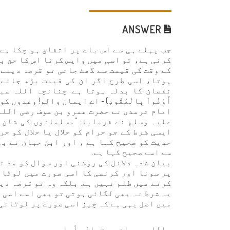
ANSWER
جب پہلے ہی سے اس بات پر اتفاق ہو چکا ہے
کرنی ہے، تو اسی میں واپس کرنا اس کا حق ب
کے وقت کی قیمت سے گھٹ جاتی تو قرضہ دینے 
ہوتا، اسی طرح اگر ان کی قیمت بڑھ جائے 
نقصان کا بدلہ ہوتا ہے. چنانچہ اللہ سبحانہ و
أَوْفُواْ بِالْعُقُودِ) - اے ایمان والو! وعدوں ک
امام ترمذی نے حضرت عمرو بن عوف رضی اللہ
علیہ وسلم نے فرمایا: ''مسلمانوں کی شان 
ایسی شرط کے جو حرام کو حلال یا حلال کو حر
حدیث کو صحیح کہا ہے ، اور ابن حبان نے ب
سے اسے صحیح کہا ہے.
بیان شدہ دلائل کی روشنی اور سوال کو مد 
پر سونا اور کرنسی کا اسی صورت میں لوٹانا
کرنے میں ظلم نہیں ہے. بلکہ وہ تو قرضہ دین
یہ شرط نہ بھی لگائی ہوتی تو بھی اسے اسی 
میں اصل یہی ہے کہ چیز اسی صورت پر لوٹائی 
والله سبحانه و تعالى أعلم