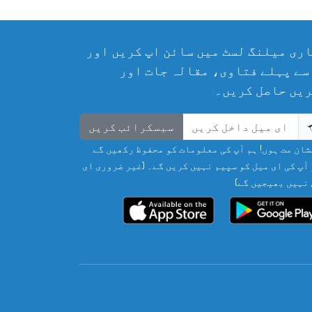
ری میلنگ لسٹ میں سائن اپ کریں اور
سے پہلے فتاوی، مقالہ جات اور
یں حاصل کریں۔
سبسکرائب کریں
ان مت ہوں! ہم آپ کی معلومات کو محفوظ رکھیں گے
آپ کی ای میل کو سپیم نہیں کریں گے۔ (غیر ضروری ای
نہیں بھیجیں گے)