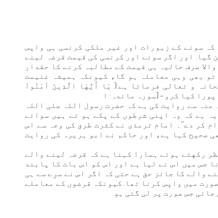
 کہ سونے کے زیورات اور غیر ملکی کرنسی ہی واپس
ن گیا. اور اگر سونے اور کرنسی کی قیمت قرضہ لینے
والا صرف حالیہ ہی قیمت کے مطالبہ کرنے کا حقدار
تو بھی وہی معاملہ ہو گا، کیونکہ ہمیشہ غنیمت
 تعالی فرماتا ہے:( يَا أَيُّهَا الَّذِينَ آمَنُواْ
و پورا کیا کرو - [سورہ مائدہ: ١
 عنہ سے روایت کی ہے کہ حضرت رسول اللہ صلی اللہ
یہ ہے کہ وہ اپنی شرطوں کے پکے ہو تے ہیں سوائے
ام کر دے''۔ امام ترمذی نے کثرت طرق کی وجہ سے اس
ھی صحیح کہا ہے، اور حاکم نے ابو ہریرہ کی روایت
نظر ركهتے ہوئے ہمارا كہنا ہے کہ قرضہ لینے والے
 جس میں اس نے لیا ہے اور اس کو اس بات کا پابند
ے والے کا جائز حق ہے حتی کہ اگر اس نے سرِے سے ہی
صورت میں واپس کرنا تھا. کیونکہ قرضوں کے معاملے
جائی جس صورت پر لی گئی ہو.