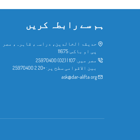
ہم سے رابطہ کریں
حدیقۃ الخالدین، دراسہ، قاہرہ، مصر
پی او باکس: 11675
مصر میں:
107
|
(02) 25970400
بین الاقوامی سطح پر:
+20 2 25970400
ask@dar-alifta.org