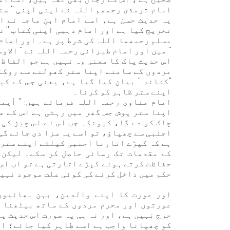
امام ترمذی رحمھم اللہ نے اپنی اپنی '' سن
یہ حدیث حسن ہے، اسے امام ابنِ ماجہ نے 
تخریج کیا ہے اور امام ذہبی اپنی کتاب '' ت
مسلم رحمھما اللہ کی شرط پر ہے۔ اور امام ب
'' میں اور امام طبرانی رحمہ اللہ نے '' الاوس
اس حدیث پاک کا معنی وہ نہیں ہے جو الفاظ 
مردوں کے سامنے اپنا ستر کھولنے سے روکا
"کنانۃ " بیان کیا گیا ہے، یعنی جس کے کی
اپنے ستر ظاہر کو کرنا۔
امام مناوی رحمہ اللہ فرماتے ہیں: '' أيما
اپنا ستر پوش جس گھر میں رہتی ہے اس کے ع
چاک کر دے گا، کیونکہ جب اس نے اس چیز کی 
اجنبی سے چھپاؤ، تو اسے یہ سزا دی جائے گی 
ہے کہ کپڑے اتارنا اجنبی کیلئے اپنے ستر 
کے مقدمات تک رسائی حاصل کر سکے۔ لیکن 
حفاظت کرتے ہوئے کپڑے اتارتی ہے تو اب اس 
حکم میں داخل کرنے کی کوئی علت موجود نہیں 
اور عورت کا اپنے والدین، بہن بھائیوں
عورتوں اور محرم مردوں کے ساتھ بیٹھنا ج
حرج نہیں ہے، اور نہ ہی یہ صورت اس حدیث پاک
کو چھپانا واجب ہے اسے ظاہر کیا جائے؛ ا