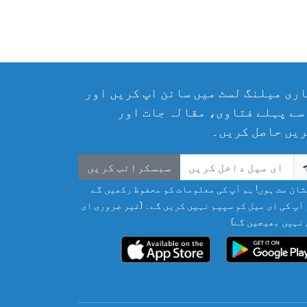
ری میلنگ لسٹ میں سائن اپ کریں اور
سے پہلے فتاوی، مقالہ جات اور
یں حاصل کریں۔
سبسکرائب کریں
ان مت ہوں! ہم آپ کی معلومات کو محفوظ رکھیں گے
آپ کی ای میل کو سپیم نہیں کریں گے۔ (غیر ضروری ای
نہیں بھیجیں گے)