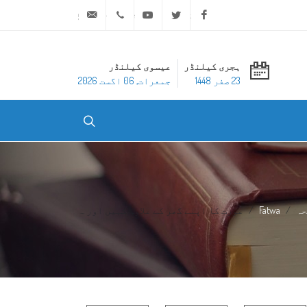
ask@dar-alifta.org
+20 2 25970400
Youtube
Twitter
Facebook
ہجری کیلنڈر
عیسوی کیلنڈر
23 صفر 1448
جمعرات, 06 اگست 2026
حہ
Fatwa
عورت کا اپنے گھر کے علاوہ کہیں اور ...