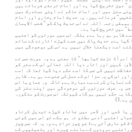
ن '' مین تخریج کیا ہے اور امام ترمذی فرماتے ہیں
اپنی سنن میں اور امام حاکم نے اپنی مستدرک میں
لخیص '' فرماتے ہیں۔ یہ حدیث امام بخاری اور امام
یہقی رحمہ اللہ نے اس حدیث پاک کو '' شعب الایمان
ط '' میں تخریج کیا ہے۔
سے ظاہر ہو رہا ہے، بلکہ اس میں عورتوں کو اجنبی
 گیا ہے، حدیث پاک میں جسے کپڑے اتارنے کے ساتھ
لئے اسے دیکھنا حلال نہیں ہے اس کی موجودگی میں
 امرأة نزعت ثيابها '' کا معنی ہے وہ عورت جس نے
لاوہ کہیں اور اتار دیا اللہ تعالی اس کے ستر کو
حفاظت نہیں کی جس کا اسے حکم دیا گیا تھا کہ اسے
اور اس کی یہ سزا اس کے عمل کی جنس سے ہی ہے۔ ظاہر
کے نمایاں کرنے سے عبارت ہے، تاکہ وہ جماع یا اس
جب وہ صرف عورتوں کی موجودگی میں اپنے ستر کی
کا یہ حکم نہیں ہو گا، کیونکہ اس صورت کو مذکورہ
ہے۔( )
 یا کسی اور گھر میں جانا، کپڑے تبدیل کرنا،
ہاں اجنبی آدمی مطلع نہ ہو سکے تو اس میں کوئی
 کو عارض آتی ہے؛ جو چیز حرام ہے وہ یہ کہ جس چیز
وراجنبی مرودوں کے سامنے چہرے اور ہتھیلیوں کے