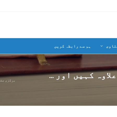
تاوی
ہم سے رابطہ کریں
اوہ کہیں اور ...
مرکزی صف