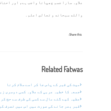
علاوہ سارا جسم چھپانا واجب ہے، اور احناف
والله سبحانه و تعالى اعلم۔
Share this:
Related Fatwas
میت کی قبر کے پاس جا کر اسے سلام کرنا
جمعہ کا خطبہ عربی کے علاوہ کسی دوسری زب
عطیہ کیے گئے مال سے کسی کی طرف سے حج کر
قبر بھر جانے کی صورت میں اس میں تصرف کر