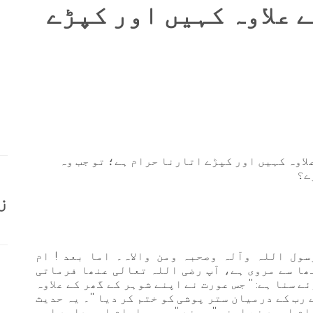
 علاوہ کہیں اور کپڑے
لاوہ کہیں اور کپڑے اتارنا حرام ہے؛ تو جب وہ
رے؟
ز
سول اللہ وآلہ وصحبہ ومن والاہ۔ اما بعد ! ام
ا سے مروی ہے، آپ رضی اللہ تعالی عنھا فرماتی
 سنا ہے: '' جس عورت نے اپنے شوہر کے گھر کے علاوہ
رب کے درمیان ستر پوشی کو ختم کر دیا ''۔ یہ حدیث
م احمد نے اپنی '' مسند '' میں، امام ابو داود اور