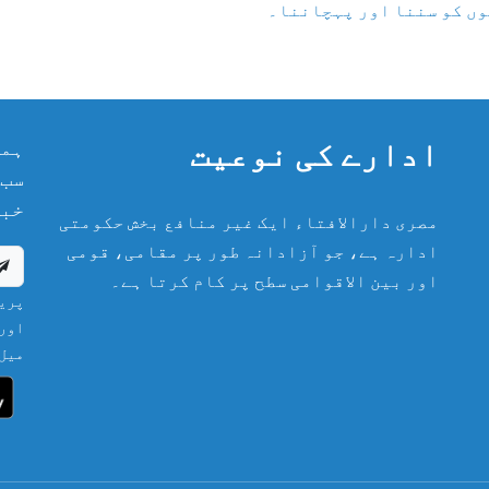
لوں کو سننا اور پہچاننا۔
ادارے کی نوعیت
ہما
سب 
خبر
مصری دارالافتاء ایک غیر منافع بخش حکومتی
ادارہ ہے، جو آزادانہ طور پر مقامی، قومی
اور بین الاقوامی سطح پر کام کرتا ہے۔
پریش
اور 
میل 