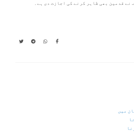
 نے قدمین بھی ظاہر کرنے کی اجازت دی ہے۔
ان میں
نا
نا