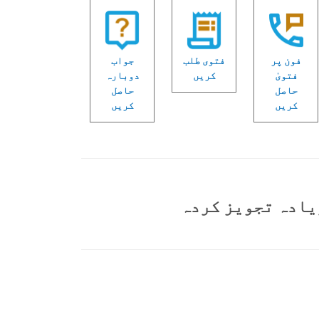
فون پر
فتوی طلب
جواب
فتویٰ
کریں
دوبارہ
حاصل
حاصل
کریں
کریں
یادہ تجویز کردہ