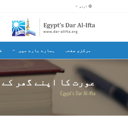
اردو
مرکزی صفحہ
ہمارے بارے میں
ف
عورت کا اپنے گھر کے عل
Egypt's Dar Al-Ifta