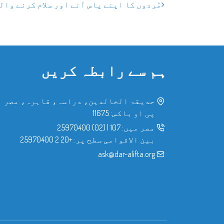
مُردوں کا اپنے پاس آنے اور سلام کرنے وا
ہم سے رابطہ کریں
حدیقۃ الخالدین، دراسہ، قاہرہ، مصر
پی او باکس: 11675
مصر میں:
107
|
(02) 25970400
بین الاقوامی سطح پر:
+20 2 25970400
ask@dar-alifta.org