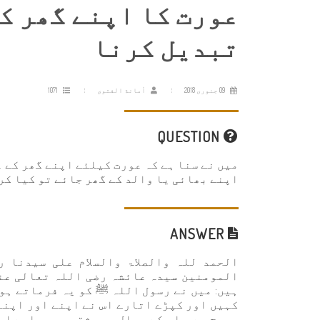
عورت کا اپنے گھر کے
تبدیل کرنا
09 جنوری 2018
أمانة الفتوى
1071
QUESTION
میں نے سنا ہے کہ عورت کیلئے اپنے گھر کے ع
اپنے بھائی یا والد کے گھر جائے تو کیا ک
ANSWER
الحمد للہ والصلاۃ والسلام علی سیدنا ر
المومنین سیدہ عائشہ رضی اللہ تعالی عنھ
ہیں: میں نے رسول اللہ ﷺ کو یہ فرماتے ہوئے
کہیں اور کپڑے اتارے اس نے اپنے اور اپنے 
صحیح ہے ، اس کے رجال بھی ثقہ ہیں، اسے اما