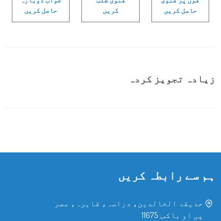
حاصل کریں
کریں
حاصل کریں
زیادہ تجویز کردہ
ہم سے رابطہ کریں
حدیقۃ الخالدین، دراسہ، قاہرہ، مصر
پی او باکس: 11675