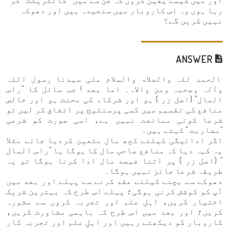
اور میں کیسے یقین کروں کہ جن سے میں " کانٹریکٹ " کر
رہا ہوں وہ اس کاروبار میں سنجیدہ ہیں اور دھوکہ
نہیں کریں گے؟
ANSWER
الحمد للہ والصلاۃ والسلام علی سیدنا رسول اللہ
وآلہ وصحبہ ومن والاہ۔ اما بعد ! جب سائل کا "راس
المال" (اصل زر ) ہو اور شرکاء کی محنت ہو اور خالص
منافع کی تقسیم میں کسی پرسنٹیج پر اتفاق کر لیں تو
شرعا کوئی ممانعت نہیں ہے، اسی صورت کو شرعی
"مضاربت " کہتے ہیں۔
اگر ادائیگی کیلئے کچھ مال متعین کردیا جائے مثلا
یہ کہہ دیا کہ منافع صاحبِ مال کا ہوگا یا "راس المال
" (اصل زر ) پر اتنا فیصد مال ادا کرنا ہوگا تو یہ
طریقہ شرعا جائز نہیں ہوگا۔
دھوکے سے بچنے کیلئے عقد کرنے سے پہلے اور بعد میں
آپ کو کوشش کرنی ہوگی؛ پہلے اس طرح کہ بہترین شریک
اختیار کریں، اہلِ علم اور تجربہ کروں سے مشورہ
کریں؛ اور بعد میں اس طرح کہ باہمی مشاورت کریں،
کاروبار کو دیکھتے رہیں اور اہلِ علم اور تجربہ کار