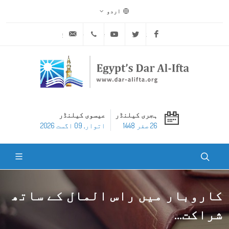
اردو
ask@dar-alifta.org
+20 2 25970400
Youtube
Twitter
Facebook
ہجری کیلنڈر
عیسوی کیلنڈر
26 صفر 1448
اتوار, 09 اگست 2026
کاروبار میں راس المال کے ساتھ
شراکت...