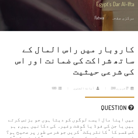
Egypt's Dar Al-Ifta
مرکزی صفحہ
Fatwa
کاروبار میں راس المال کے ساتھ شراکت...
کاروبار میں راس المال کے
ساتھ شراکت کی ضمانت اور اس
کی شرعی حیثیت
27 فروری 2018
أمانة الفتوى
1089
QUESTION
میں اپنا مال ایسے لوگوں کو دیتا ہوں جو بزنس کرتے
ہیں یا جن کی فوڈ یا گوشت وغیرہ کی دکانیں ہیں، ہم
کس قسم کا " کانٹریکٹ " کریں جو شرعی طور پر صحیح ہو؟