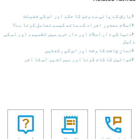
بارش کے پانی سے وضو کا حکم اور اس کی فضیلت
اسلام معذور افراد کے ساتھ کیسے تعامل کرتا ہے؟
دنیا کی دار اسلام اور دار حرب میں تقسیم، اور اس کی
دلیل
نمازِ چاشت کا وقت اور اس کی رکعتیں
خواتین کا کام کرنا اور میراث پر اس کا اثر
فون پر فتویٰ
فتوی طلب
جواب دوبارہ