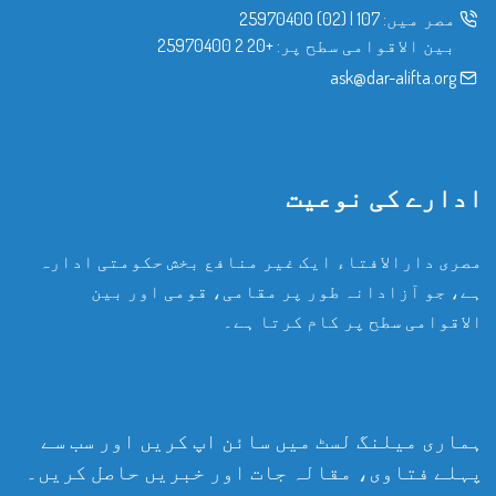
مصر میں:
107
|
(02) 25970400
بین الاقوامی سطح پر:
+20 2 25970400
ask@dar-alifta.org
ادارے کی نوعیت
مصری دارالافتاء ایک غیر منافع بخش حکومتی ادارہ
ہے، جو آزادانہ طور پر مقامی، قومی اور بین
الاقوامی سطح پر کام کرتا ہے۔
ہماری میلنگ لسٹ میں سائن اپ کریں اور سب سے
پہلے فتاوی، مقالہ جات اور خبریں حاصل کریں۔