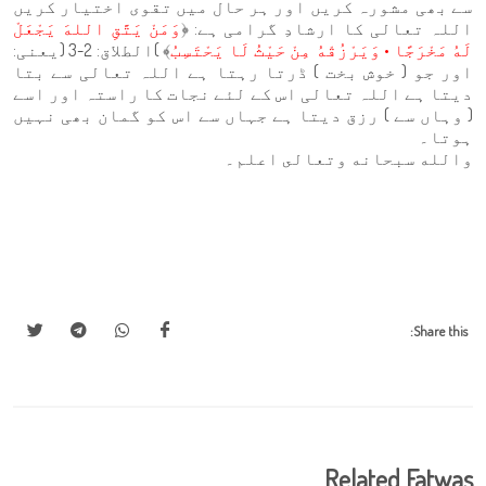
سے بھی مشورہ کریں اور ہر حال میں تقوی اختیار کریں
اللہ تعالی کا ارشادِ گرامی ہے: ﴿
وَمَنْ يَتَّقِ اللهَ يَجْعَلْ
لَهُ مَخْرَجًا • وَيَرْزُقْهُ مِنْ حَيْثُ لَا يَحْتَسِبُ
﴾ )الطلاق: 2-3 (یعنی:
اور جو ( خوش بخت ) ڈرتا رہتا ہے اللہ تعالی سے بتا
دیتا ہے اللہ تعالی اس کے لئے نجات کا راستہ اور اسے
( وہاں سے ) رزق دیتا ہے جہاں سے اس کو گمان بھی نہیں
ہوتا۔
والله سبحانه وتعالى اعلم۔
Share this:
Related Fatwas