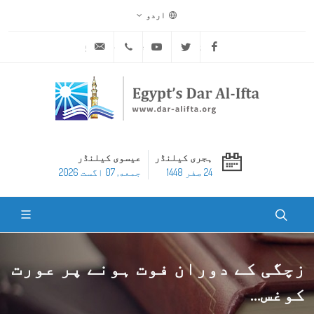
اردو
ask@dar-alifta.org
+20 2 25970400
Youtube
Twitter
Facebook
ہجری کیلنڈر
عیسوی کیلنڈر
24 صفر 1448
جمعه, 07 اگست 2026
زچگی کے دوران فوت ہونے پر عورت
کوغس...