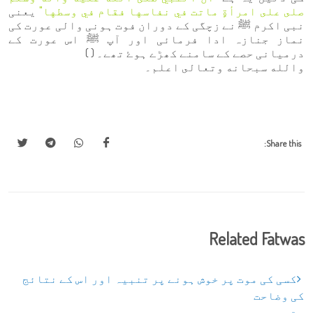
صلى على امرأةٍ ماتت في نفاسها فقام في وسطها"
یعنی
نبی اکرم ﷺ نے زچگی کے دوران فوت ہونی والی عورت کی
نماز جنازہ ادا فرمائی اور آپ ﷺ اس عورت کے
درمیانی حصے کے سامنے کھڑے ہوۓ تھے۔ ( )
والله سبحانه وتعالى اعلم۔
Share this:
Related Fatwas
کسی کی موت پر خوش ہونے پر تنبیہ اور اس کے نتائج
کی وضاحت