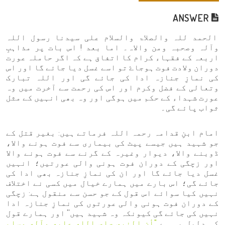
ANSWER
الحمد للہ والصلاۃ والسلام علی سیدنا رسول اللہ
وآلہ وصحبہ ومن والاہ۔ اما بعد ! اس بات پر مذاہبِ
اربعہ کے فقہاء کرام کا اتفاق ہے کہ اگر حاملہ عورت
دوران ولادت فوت ہوجاۓ تو اسے غسل دیا جائے گا اور اس
کی نمازِ جنازہ ادا کی جائے گی اور اللہ تبارک
وتعالی کے فضل وکرم اور اس کی رحمت سے آخرت میں وہ
عورت شہداء کے حکم میں ہوگی اور وہ بھی انہیں کے مثل
ثواب پائے گی۔
امام ابنِ قدامہ رحمہ اللہ فرماتے ہیں: بغیر قتل کے
جو شہید ہیں جیسے پیٹ کی بیماری سے فوت ہونے والا،
ڈوبنے والا، دیوار وغیرہ کے گرنے سے فوت ہونے والا
اور زچگی کے دوران فوت ہونی والی عورتیں؛ انہیں
غسل دیا جائے گا اور ان کی نمازِ جنازہ بھی ادا کی
جائے گی؛ اس بارے میں ہمارے خیال میں کسی نے اختلاف
نہیں کیا سوائے اس قول کے جو حسن سے منقول ہے: زچگی
کے دوران فوت ہونی والی عورتوں کی نمازِ جنازہ ادا
نہیں کی جائے گی کیونکہ وہ شہید ہیں'' اور ہمارے قول
کی دلیل یہ ہے
"أن النبي صلى الله عليه وآله وسلم