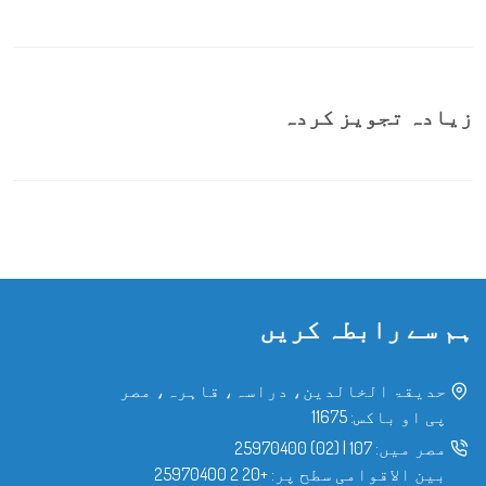
زیادہ تجویز کردہ
ہم سے رابطہ کریں
حدیقۃ الخالدین، دراسہ، قاہرہ، مصر
پی او باکس: 11675
مصر میں:
107
|
(02) 25970400
بین الاقوامی سطح پر:
+20 2 25970400