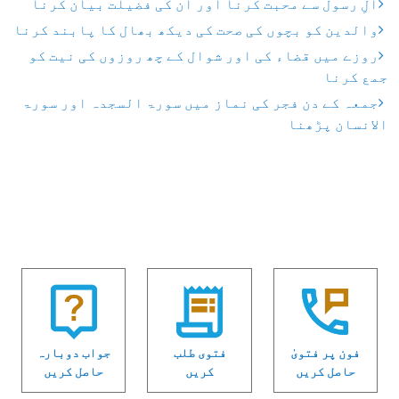
آلِ رسول سے محبت کرنا اور ان کی فضیلت بیان کرنا
والدین کو بچوں کی صحت کی دیکھ بھال کا پابند کرنا
روزے میں قضاء کی اور شوال کے چھ روزوں کی نیت کو
جمع کرنا
جمعہ کے دن فجر کی نماز میں سورۃ السجدہ اور سورۃ
الانسان پڑھنا
فون پر فتویٰ
فتوی طلب
جواب دوبارہ
حاصل کریں
کریں
حاصل کریں