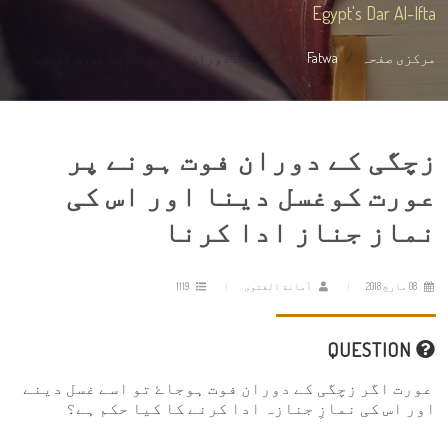
Egypt's Dar Al-Ifta
مرکزی صفحہ
Fatwa
زچگی کے دوران فوت ہونے پر عورت کوغس...
زچگی کے دوران فوت ہونے پر
عورت کوغسل دینا اور اس کی
نماز جناز ادا کرنا
08 مارچ 2018
أمانة الفتوى
1119
QUESTION
عورت اگر زچگی کے دوران فوت ہوجاۓ تو اسے غسل دینے
اور اس کی نمازِ جنازہ ادا کرنے کا کیا حکم ہے؟