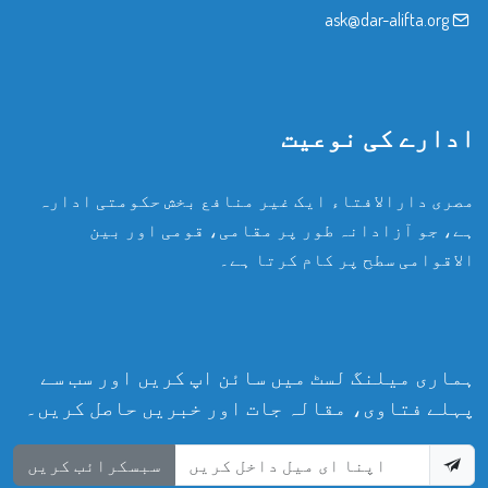
ask@dar-alifta.org
ادارے کی نوعیت
مصری دارالافتاء ایک غیر منافع بخش حکومتی ادارہ
ہے، جو آزادانہ طور پر مقامی، قومی اور بین
الاقوامی سطح پر کام کرتا ہے۔
ہماری میلنگ لسٹ میں سائن اپ کریں اور سب سے
پہلے فتاوی، مقالہ جات اور خبریں حاصل کریں۔
سبسکرائب کریں