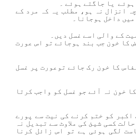
ہوئے یا جاگتے ہوئے ۔
ہ انزال نہ ہو، مطلب یہ کہ مرد کے
 میں داخل ہوجانا۔
یت کے والی اسے غسل دیں۔
ض کا خون جب بند ہوجائے تو اس عورت
فاس کا خون رک جائے توعورت پر غسل
ا خون نہ آئے جو غسل کو واجب کرتا
 اکبر کو ختم کرنے کی نیت سے پورے
حالت کسی شیئ کی ملاوٹ سے تبدیل نہ
ست لگی ہوئی ہے تو اس زائل کرنا