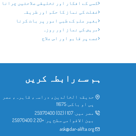
کسی کے افکار اور تخلیقی صلاحتیں چرانا
غفلت کی نماز کا حکم اور طریقہ
بغیر علم کے طبی امور پر بات کرنا
مریض کی نماز اور روزہ
غصے پر قابو اور اس علاج
ہم سے رابطہ کریں
حدیقۃ الخالدین، دراسہ، قاہرہ، مصر
پی او باکس: 11675
مصر میں:
107
|
(02) 25970400
بین الاقوامی سطح پر:
+20 2 25970400
ask@dar-alifta.org