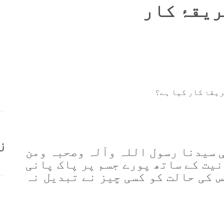
یقۂ کار
ریقۂ کار کیا ہے؟
ز
ی سیدنا رسول اللہ وآلہ وصحبہ ومن
'' نیت کے ساتھ پورے جسم پر پاک پانی
 کی حالت کو کسی چیز نے تبدیل نہ