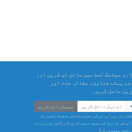
ری میلنگ لسٹ میں سائن اپ کریں اور
سے پہلے فتاوی، مقالہ جات اور
یں حاصل کریں۔
سبسکرائب کریں
ان مت ہوں! ہم آپ کی معلومات کو محفوظ رکھیں گے
آپ کی ای میل کو سپیم نہیں کریں گے۔ (غیر ضروری ای
نہیں بھیجیں گے)