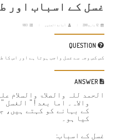
غسل کے اسباب اور طر
12 مارچ 2018
أمانة الفتوى
1093
QUESTION
کس کس وجہ سے غسل واجب ہوتا ہے اور اس کا ط
ANSWER
الحمد للہ والصلاۃ والسلام عل
والاہ۔ اما بعد
! '' الغسل 
کے بہانے کو کہتے ہیں، جس
کیا ہو۔
غسل کے اسباب: