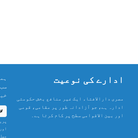
ادارے کی نوعیت
ہما
سب 
خبر
مصری دارالافتاء ایک غیر منافع بخش حکومتی
ادارہ ہے، جو آزادانہ طور پر مقامی، قومی
اور بین الاقوامی سطح پر کام کرتا ہے۔
پریش
اور 
میل 