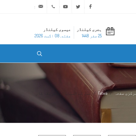
ask@dar-alifta.org
+20 2 25970400
Youtube
Twitter
Facebook
ہجری کیلنڈر
عیسوی کیلنڈر
25 صفر 1448
هفته, 08 اگست 2026
رکزی صفحہ
Fatwa
غسل کے اسباب اور طریقۂ کار