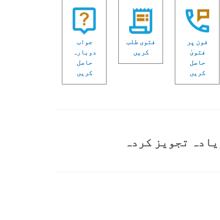
فون پر
فتوی طلب
جواب
فتویٰ
کریں
دوبارہ
حاصل
حاصل
کریں
کریں
یادہ تجویز کردہ