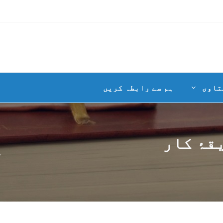
تاوی
ہم سے رابطہ کریں
قۂ کار
م