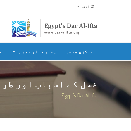
اردو
مرکزی صفحہ
ہمارے بارے میں
ف
غسل کے اسباب اور طری
Egypt's Dar Al-Ifta