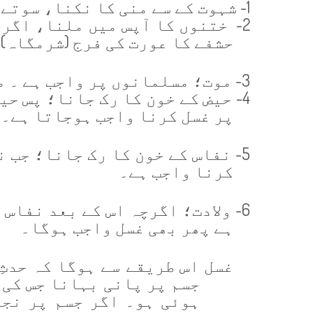
1-
شہوت کے سے منی کا نکنا، سوتے 
2-
ختنوں کا آپس میں ملنا، اگرچ
حشفے کا عورت کی فرج (شرمگاہ)
3-
موت؛ مسلمانوں پر واجب ہے ۔ م
4-
حیض کے خون کا رک جانا؛ پس حی
پر غسل کرنا واجب ہوجاتا ہے۔
5-
نفاس کے خون کا رک جانا؛ جب ن
کرنا واجب ہے۔
6-
ولادت؛ اگرچہ اس کے بعد نفاس ک
ہے پھر بھی غسل واجب ہوگا۔
غسل اس طریقے سے ہوگا کہ حدثِ
جسم پر پانی بہانا جس کی 
ہوئی ہو۔ اگر جسم پر نجا