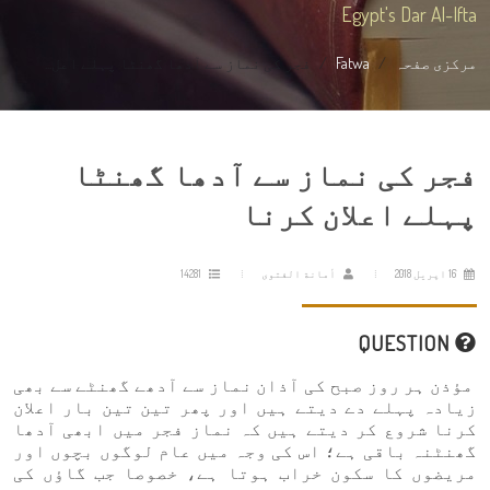
Egypt's Dar Al-Ifta
مرکزی صفحہ
Fatwa
فجر کی نماز سے آدھا گھنٹا پہلے اعل...
فجر کی نماز سے آدھا گھنٹا
پہلے اعلان کرنا
16 اپریل 2018
أمانة الفتوى
14281
QUESTION
مؤذن ہر روز صبح کی آذان نماز سے آدھے گھنٹے سے بھی
زیادہ پہلے دے دیتے ہیں اور پھر تین تین بار اعلان
کرنا شروع کر دیتے ہیں کہ نماز فجر میں ابھی آدھا
گھنٹنہ باقی ہے؛ اس کی وجہ میں عام لوگوں بچوں اور
مریضوں کا سکون خراب ہوتا ہے، خصوصا جب گاؤں کی