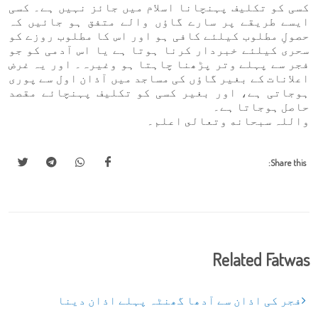
کسی کو تکلیف پہنچانا اسلام میں جائز نہیں ہے۔ کسی
ایسے طریقے پر سارے گاؤں والے متفق ہو جائیں کہ
حصولِ مطلوب کیلئے کافی ہو اور اس کا مطلوب روزے کو
سحری کیلئے خبردار کرنا ہوتا ہے یا اس آدمی کو جو
فجر سے پہلے وتر پڑھنا چاہتا ہو وغیرہ۔ اور یہ غرض
اعلانات کے بغیر گاؤں کی مساجد میں آذان اول سے پوری
ہوجاتی ہے، اور بغیر کسی کو تکلیف پہنچائے مقصد
حاصل ہوجاتا ہے۔
واللہ سبحانه وتعالى اعلم۔
Share this:
Related Fatwas
فجر کی اذان سے آدھا گھنٹہ پہلے اذان دینا