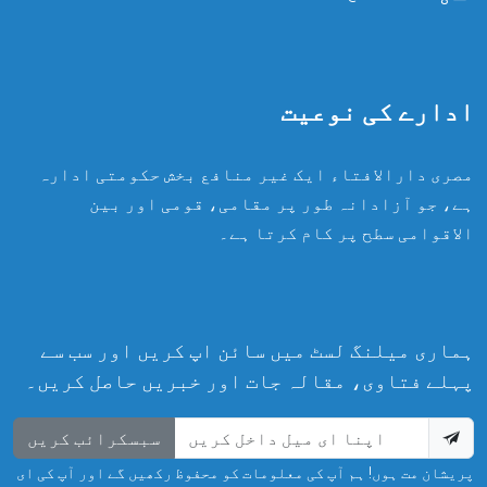
ادارے کی نوعیت
مصری دارالافتاء ایک غیر منافع بخش حکومتی ادارہ
ہے، جو آزادانہ طور پر مقامی، قومی اور بین
الاقوامی سطح پر کام کرتا ہے۔
ہماری میلنگ لسٹ میں سائن اپ کریں اور سب سے
پہلے فتاوی، مقالہ جات اور خبریں حاصل کریں۔
سبسکرائب کریں
پریشان مت ہوں! ہم آپ کی معلومات کو محفوظ رکھیں گے اور آپ کی ای