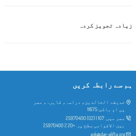
زیادہ تجویز کردہ
ہم سے رابطہ کریں
حدیقۃ الخالدین، دراسہ، قاہرہ، مصر
پی او باکس: 11675
مصر میں:
107
|
(02) 25970400
بین الاقوامی سطح پر:
+20 2 25970400
ask@dar-alifta.org