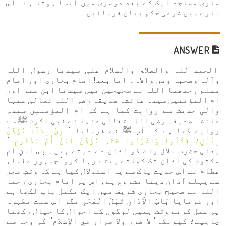
ساری مساجد ایک کے بعد دوسری میں ایسا ہوتا ہے۔ اس
بارے میں شرعی حکم بیان فرمائیں۔
ANSWER
الحمد للہ والصلاۃ والسلام علی سیدنا رسول اللہ
وآلہ وصحبہ ومن والاہ۔ اما بعد! امام بخاری اور امام
مسلم رحمھما اللہ نے صحیحین میں سیدنا ابنِ عمر اور
ام المؤمنین سیدہ عائشہ صدیقہ رضی اللہ تعالی عنہا
والی حدیث سے روایت کیا ہے کہ ام المؤمنین سیدہ
عائشہ صدیقہ رضی اللہ تعالی عنہا نے نبی اکرم ﷺ سے
روایت کیا ہے کہ آپ ﷺ نے فرمایا: ''
إِنَّ بِلالًا يُؤَذِّنُ
بِلَيْلٍ؛ فَكُلُوا وَاشْرَبُوا حَتَّى يُؤَذِّنَ ابْنُ أُمِّ مَكْتُومٍ
''
یعنی:حضرت بلال رات کو آذان دے دیتے ہیں۔ پس ابنِ امِ
مکتوم کی آذان تک کھاتے پیتے رہا کرو'' جمہور علماء
عظام نے اس حدیث پاک سے یہ استدلال کیا ہے کہ وقتِ فجر
سے پہلے آذان دینا مشروع ہے، اس پر امام بخاری رحمہ
اللہ نے صحیح بخاری شریف میں ایک مکمل باب لکھا ہے
اور فرمایا بَابُ الأَذَانِ قَبْلَ الْفَجْرِ مگر اس سنت مطہرہ
پر عمل کرتے وقت ہمیں لوگوں کے احوال کا خیال رکھنا
چاہیے؛ کیونکہ'' لا ضرر ولا ضرار في الإسلام'' کی وجہ سے