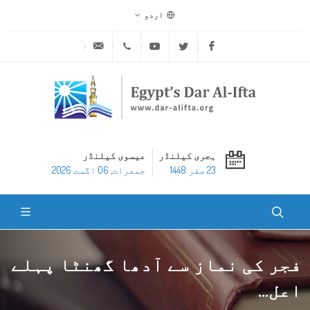
اردو
ask@dar-alifta.org
+20 2 25970400
Youtube
Twitter
Facebook
ہجری کیلنڈر
عیسوی کیلنڈر
23 صفر 1448
جمعرات, 06 اگست 2026
فجر کی نماز سے آدھا گھنٹا پہلے
اعل...