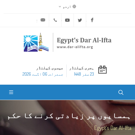
اردو
ask@dar-alifta.org
+20 2 25970400
Youtube
Twitter
Facebook
ہجری کیلنڈر
عیسوی کیلنڈر
23 صفر 1448
جمعرات, 06 اگست 2026
ہمسایوں پر زیادتی کرنے کا حکم
Egypt's Dar Al-Ifta