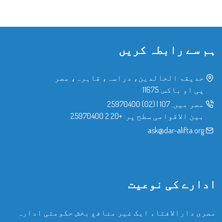
ہم سے رابطہ کریں
حدیقۃ الخالدین، دراسہ، قاہرہ، مصر
پی او باکس: 11675
مصر میں:
107
|
(02) 25970400
بین الاقوامی سطح پر:
+20 2 25970400
ask@dar-alifta.org
ادارے کی نوعیت
مصری دارالافتاء ایک غیر منافع بخش حکومتی ادارہ