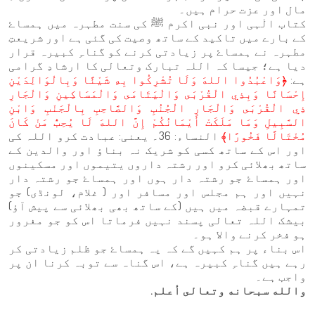
مال اور عزت حرام ہیں۔
کتاب الٰہی اور نبی اکرم ﷺ کی سنت مطہرہ میں ہمساۓ
کے بارے میں تاکید کے ساتھ وصیت کی گئی ہے اور شریعتِ
مطہرہ نے ہمساۓ پر زیادتی کرنے کو گناہِ کبیرہ قرار
دیا ہے؛ جیسا کہ اللہ تبارک وتعالی کا ارشادِ گرامی
ہے:
﴿وَاعْبُدُوا اللهَ وَلَا تُشْرِكُوا بِهِ شَيْئًا وَبِالْوَالِدَيْنِ
إِحْسَانًا وَبِذِي الْقُرْبَى وَالْيَتَامَى وَالْمَسَاكِينِ وَالْجَارِ
ذِي الْقُرْبَى وَالْجَارِ الْجُنُبِ وَالصَّاحِبِ بِالْجَنْبِ وَابْنِ
السَّبِيلِ وَمَا مَلَكَتْ أَيْمَانُكُمْ إِنَّ اللهَ لَا يُحِبُّ مَنْ كَانَ
مُخْتَالًا فَخُورًا﴾
النساء: 36۔ یعنی: عبادت کرو اللہ کی
اور اس کے ساتھ کسی کو شریک نہ بناؤ اور والدین کے
ساتھ بھلائی کرو اور رشتہ داروں یتیموں اور مسکینوں
اور ہمساۓ جو رشتہ دار ہوں اور ہمساۓ جو رشتہ دار
نہیں اور ہم مجلس اور مسافر اور ( غلام، لونڈی) جو
تمہارے قبضہ میں ہیں (کے ساتھ بھی بھلائی سے پیش آؤ)
بیشک اللہ تعالی پسند نہیں فرماتا اس کو جو مغرور
ہو فخر کرنے والا ہو۔
اس بناء پر ہم کہیں گے کہ یہ ہمساۓ جو ظلم زیادتی کر
رہے ہیں گناہِ کبیرہ ہے، اس گناہ سے توبہ کرنا ان پر
واجب ہے۔
والله سبحانه وتعالى أعلم.