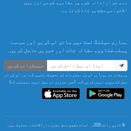
ہے، جو آزادانہ طور پر مقامی، قومی اور بین
الاقوامی سطح پر کام کرتا ہے۔
ہماری میلنگ لسٹ میں سائن اپ کریں اور سب سے
پہلے فتاوی، مقالہ جات اور خبریں حاصل کریں۔
سبسکرائب کریں
پریشان مت ہوں! ہم آپ کی معلومات کو محفوظ رکھیں گے اور آپ کی ای
میل کو سپیم نہیں کریں گے۔ (غیر ضروری ای میل نہیں بھیجیں گے)
© کاپی رائٹ 2021ء۔ تمام حقوق بحق مصری دارالافتاء محفوظ ہیں۔