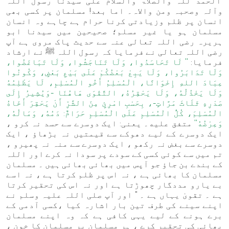
الحمد للہ والصلاۃ والسلام علی سیدنا رسول اللہ
وآلہ وصحبہ ومن والاہ۔ اما بعد! مسلمان پر کسی بھی
انسان پر ظلم وزیادتی کرنا حرام ہے چاہے وہ انسان
مسلمان ہو یا غیر مسلم؛ صحیحین میں سیدنا ابو
ہریرہ رضی اللہ تعالی عنہ سے حدیث پاک مروی ہے آپ
رضی اللہ تعالی نے فرمایا کہ رسول اللہ ﷺ نے ارشاد
فرمایا:
'' لَا تَحَاسَدُوا، وَلَا تَنَاجَشُوا، وَلَا تَبَاغَضُوا،
وَلَا تَدَابَرُوا، وَلَا يَبِعْ بَعْضُكُمْ عَلَى بَيْعِ بَعْضٍ، وَكُونُوا
عِبَادَ اللهِ إِخْوَانًا، الْمُسْلِمُ أَخُو الْمُسْلِمِ، لَا يَظْلِمُهُ
وَلَا يَخْذُلُهُ، وَلَا يَحْقِرُهُ، التَّقْوَى هَاهُنَا -وَيُشِيرُ إِلَى
صَدْرِهِ ثَلَاثَ مَرَّاتٍ-، بِحَسْبِ امْرِئٍ مِنَ الشَّرِّ أَنْ يَحْقِرَ أَخَاهُ
الْمُسْلِمَ، كُلُّ الْمُسْلِمِ عَلَى الْمُسْلِمِ حَرَامٌ: دَمُهُ، وَمَالُهُ،
وَعِرْضُهُ''
متفق عليه۔ یعنی: ایک دوسرے سے حسد نہ کرو ،
ایک دوسرے کے لیے دھوکے سے قیمتیں نہ بڑھاؤ ، ایک
دوسرے سے بغض نہ رکھو ، ایک دوسرے سے منہ نہ پھیرو ،
تم میں سے کوئی کسی کے سودے پر سودا نہ کرے اور اللہ
کے بندے بن جاؤ جو آپس میں بھائی بھائی ہیں ۔ مسلمان
مسلمان کا بھائی ہے ، نہ اس پر ظلم کرتا ہے ، نہ اسے
بے یارو مددگار چھوڑتا ہے اور نہ اس کی تحقیر کرتا
ہے ۔ تقویٰ یہاں ہے ۔ " اور آپ صلی اللہ علیہ وسلم نے
اپنے سینے کی طرف تین بار اشارہ کیا ،کسی آدمی کے
برے ہونے کے لیے یہی کافی ہے کہ وہ اپنے مسلمان
بھائی کی تحقیر کرے ، ہر مسلمان پر مسلمان کا خون ،