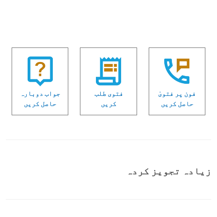
فون پر فتویٰ
فتوی طلب
جواب دوبارہ
حاصل کریں
کریں
حاصل کریں
زیادہ تجویز کردہ