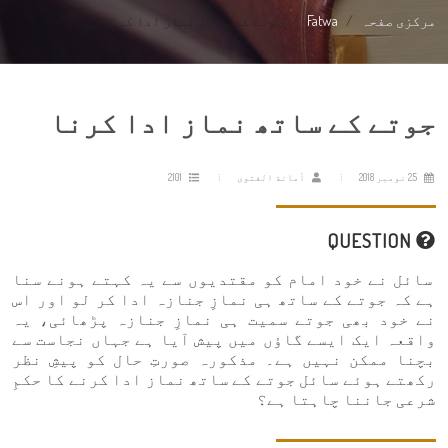
مرکزی صفحہ
Fatwa
جوتے کے ساتھ نماز ادا کرنا
جوتے کے ساتھ نماز ادا کرنا
25 نومبر 2018
أمانة الفتوى
2101
QUESTION
سائل نے خود امام کو مقتدیوں سے یہ کہتے ہونے سنا
ہے کہ جوتے کے ساتھ ہی نمازِ جنازہ ادا کر لو اور اس
نے خود بھی جوتے سمیت ہی نمازِ جنازہ پڑھائی، یہ
واقعہ ایک ایسے گاؤں میں پیش آیا ہے جہاں نجاست سے
بچنا ممکن نہیں ہے۔ مذکورہ صورتِ حال کو پیشِ نظر
رکھتے ہوئے سائل جوتے کے ساتھ نماز ادا کرنے کا حکمِ
شرعی جاننا چاہتا ہے؟