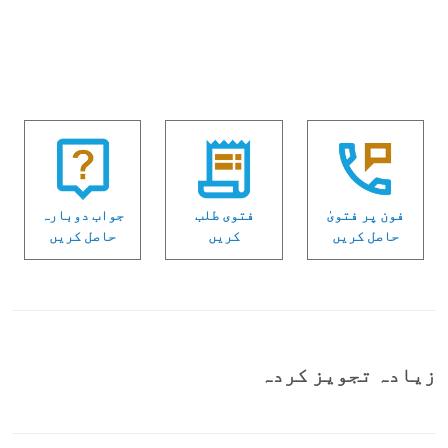
فون پر فتویٰ
فتوی طلب
جواب دوبارہ
حاصل کریں
کریں
حاصل کریں
زیادہ تجویز کردہ