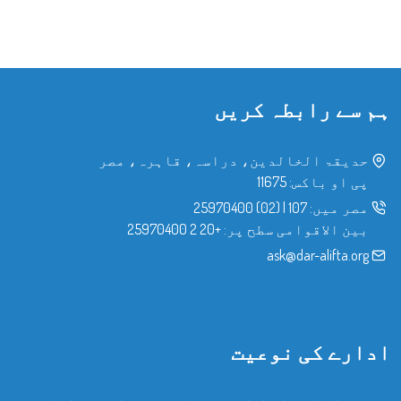
ہم سے رابطہ کریں
حدیقۃ الخالدین، دراسہ، قاہرہ، مصر
پی او باکس: 11675
مصر میں:
107
|
(02) 25970400
بین الاقوامی سطح پر:
+20 2 25970400
ask@dar-alifta.org
ادارے کی نوعیت