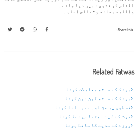
الناس کو فتوی نہیں دیا جائے۔
والله سبحانه وتعالى اعلم۔
Share this:
Related Fatwas
بینک کے ساتھ معاملات کرنا
بینک کے ساتھ لین دین کرنا
قسطوں پر حج اور عمرہ ادا کرنا
میت کے لیے اجتماعی دعا کرنا
روزے کے فدیے کا ساقط ہونا