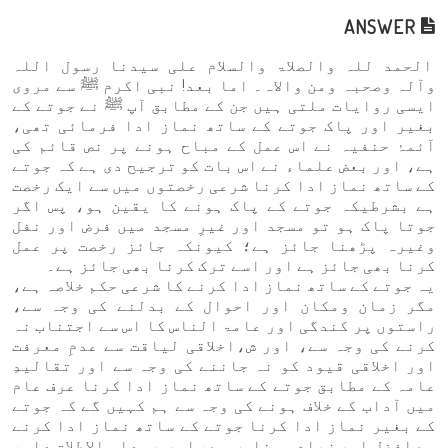
ANSWER
الحمد للہ والصلاۃ والسلام علی سیدنا رسول اللہ
وآلہ وصحبہ ومن والاہ۔ اما بعد! نبی اکرم ﷺ سے مروی
ایسی روایات ملتی ہیں جن کے مطابق آپ ﷺ نے جوتے کے
بغیر اور پاک جوتے کے ساتھ نماز ادا فرمائی تھی،
آئمۂ حنفیہ نے اس عمل کے مباح ہونے پر نص قائم کی
ہے، اور بعض علماء نے اس بات کو ترجیح دی ہے کہ جوتے
کے ساتھ نماز ادا کرنا شرعی رخصتوں میں سے ایک رخصت
ہے بشرطیکہ جوتے کے پاک ہونے کا یقین ہو، پس اگر
جوتا پاک ہو تو مسجد اور غیرِ مسجد میں فرض اور نفل
وغیرہ پڑھنا جائز ہے؛ کیونکہ جائز رخصت پر عمل
کرنا بھی جائز ہے اور اسے ترک کرنا بھی جائز ہے۔
یہ جوتے کے ساتھ نماز ادا کرنے کا شرعی حکم خلاصہ ہے،
مگر زمان ومکان اور احوال کے بدلنے کی وجہ سے،
راستوں پر کندگی اور عامۃ الناس کا اس سے اجتناب نہ
کرنے کی وجہ سے، اور ش،اخلاقی لیاقت سے عدمِ معرفت
اور اخلاقی قیود کو نہ جاننے کی وجہ سے اور تقالیدِ
عامہ کے مطابق جوتے کے ساتھ نماز ادا کرنا عرف عام
میں آداب کے خلاف ہونے کی وجہ سے ہم کہیں گے کہ جوتے
کے بغیر نماز ادا کرنا جوتے کے ساتھ نماز ادا کرنے
سے افضل اور زیادہ مناسب ہے، اور یہ علی الاطلاق عامۃ