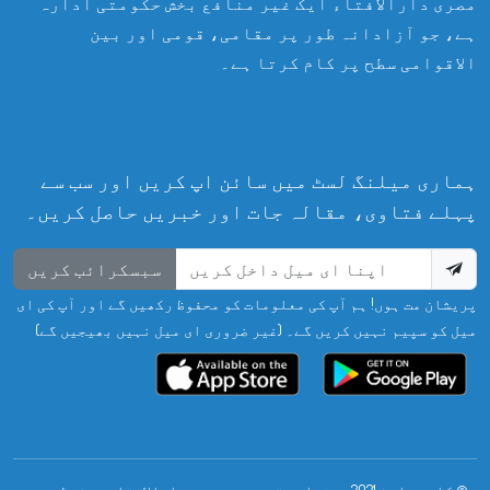
مصری دارالافتاء ایک غیر منافع بخش حکومتی ادارہ
ہے، جو آزادانہ طور پر مقامی، قومی اور بین
الاقوامی سطح پر کام کرتا ہے۔
ہماری میلنگ لسٹ میں سائن اپ کریں اور سب سے
پہلے فتاوی، مقالہ جات اور خبریں حاصل کریں۔
سبسکرائب کریں
پریشان مت ہوں! ہم آپ کی معلومات کو محفوظ رکھیں گے اور آپ کی ای
میل کو سپیم نہیں کریں گے۔ (غیر ضروری ای میل نہیں بھیجیں گے)