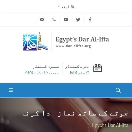
اردو
ask@dar-alifta.org
+20 2 25970400
Youtube
Twitter
Facebook
ہجری کیلنڈر
عیسوی کیلنڈر
24 صفر 1448
جمعه, 07 اگست 2026
جوتے کے ساتھ نماز ادا کرنا
Egypt's Dar Al-Ifta