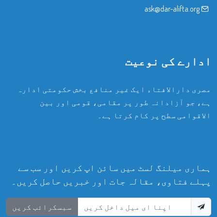
ask@dar-alifta.org
ادارے کی نوعیت
مصری دارالافتاء ایک غیر منافع بخش حکومتی ادارہ
ہے، جو آزادانہ طور پر مقامی، قومی اور بین
الاقوامی سطح پر کام کرتا ہے۔
ہماری میلنگ لسٹ میں سائن اپ کریں اور سب سے
پہلے فتاوی، مقالہ جات اور خبریں حاصل کریں۔
سبسکرائب کریں