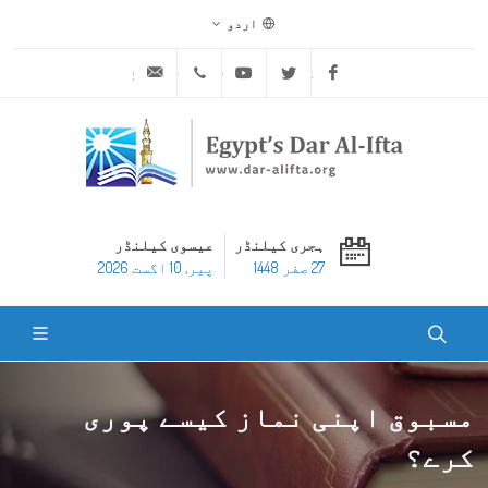
اردو
ask@dar-alifta.org
+20 2 25970400
Youtube
Twitter
Facebook
ہجری کیلنڈر
عیسوی کیلنڈر
27 صفر 1448
پير, 10 اگست 2026
مسبوق اپنی نماز کیسے پوری
کرے؟