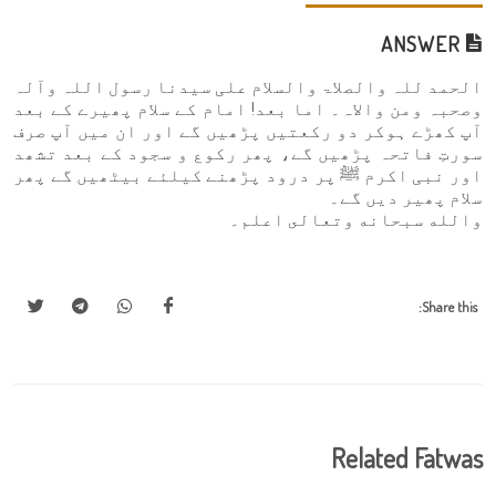
ANSWER
الحمد للہ والصلاۃ والسلام علی سیدنا رسول اللہ وآلہ
وصحبہ ومن والاہ۔ اما بعد! امام کے سلام پھیرے کے بعد
آپ کھڑے ہوکر دو رکعتیں پڑھیں گے اور ان میں آپ صرف
سورتِ فاتحہ پڑھیں گے، پھر رکوع و سجود کے بعد تشھد
اور نبی اکرم ﷺ پر درود پڑھنے کیلئے بیٹھیں گے پھر
سلام پھیر دیں گے۔
والله سبحانه وتعالى اعلم۔
Share this:
Related Fatwas