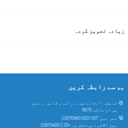
زیادہ تجویز کردہ
ہم سے رابطہ کریں
حدیقۃ الخالدین، دراسہ، قاہرہ، مصر
پی او باکس: 11675
مصر میں:
107
|
(02) 25970400
بین الاقوامی سطح پر:
+20 2 25970400