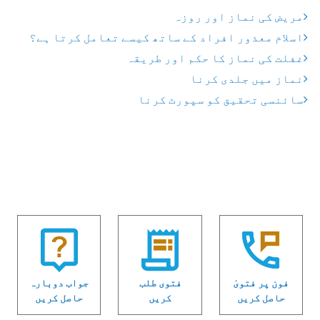
مریض کی نماز اور روزہ
اسلام معذور افراد کے ساتھ کیسے تعامل کرتا ہے؟
غفلت کی نماز کا حکم اور طریقہ
نماز میں جلدی کرنا
سائنسی تحقیق کو سپورٹ کرنا
فون پر فتویٰ
فتوی طلب
جواب دوبارہ
حاصل کریں
کریں
حاصل کریں