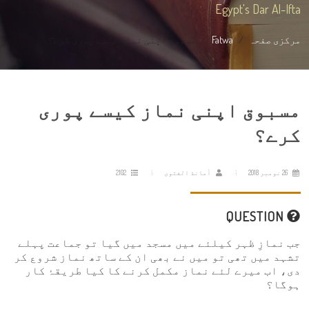
Egypt's Dar Al-Ifta
مرکزی صفحہ
Fatwa
مسبوق اپنی نماز کیسے پوری کرے؟
مسبوق اپنی نماز کیسے پوری
کرے؟
26 نومبر 2018
أمانة الفتوى
2102
QUESTION
جب نمازِ ظہر کیلئے میں مسجد میں گیا تو جماعت پہلے
تشہد میں تھی تو میں نے بھی ان کے ساتھ نماز شروع کر
دی، اب میرے لئے نماز مکمل کرنے کا کیا طریقۂ کار
ہوگا؟