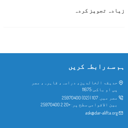
زیادہ تجویز کردہ
ہم سے رابطہ کریں
حدیقۃ الخالدین، دراسہ، قاہرہ، مصر
پی او باکس: 11675
مصر میں:
107
|
(02) 25970400
بین الاقوامی سطح پر:
+20 2 25970400
ask@dar-alifta.org