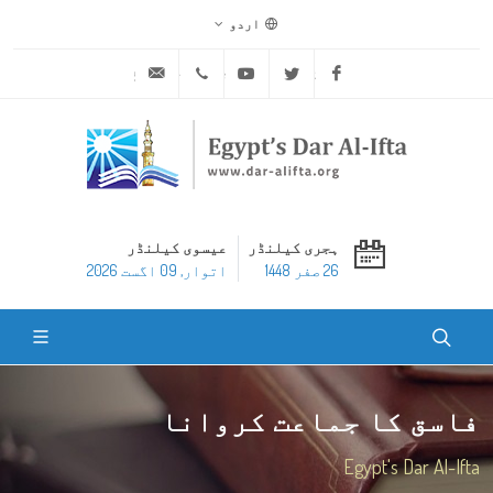
اردو
ask@dar-alifta.org
+20 2 25970400
Youtube
Twitter
Facebook
ہجری کیلنڈر
عیسوی کیلنڈر
26 صفر 1448
اتوار, 09 اگست 2026
فاسق کا جماعت کروانا
Egypt's Dar Al-Ifta