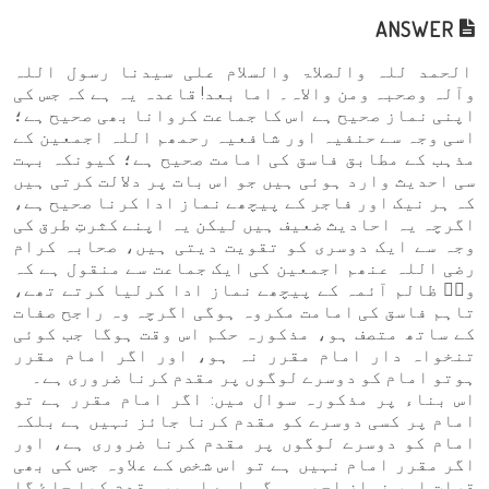
ANSWER
الحمد للہ والصلاۃ والسلام علی سیدنا رسول اللہ
وآلہ وصحبہ ومن والاہ۔ اما بعد! قاعدہ یہ ہے کہ جس کی
اپنی نماز صحیح ہے اس کا جماعت کروانا بھی صحیح ہے؛
اسی وجہ سے حنفیہ اور شافعیہ رحمھم اللہ اجمعین کے
مذہب کے مطابق فاسق کی امامت صحیح ہے؛ کیونکہ بہت
سی احدیث وارد ہوئی ہیں جو اس بات پر دلالت کرتی ہیں
کہ ہر نیک اور فاجر کے پیچھے نماز ادا کرنا صحیح ہے،
اگرچہ یہ احادیث ضعیف ہیں لیکن یہ اپنے کثرتِ طرق کی
وجہ سے ایک دوسری کو تقویت دیتی ہیں، صحابہ کرام
رضی اللہ عنھم اجمعین کی ایک جماعت سے منقول ہے کہ
وہؓ ظالم آئمہ کے پیچھے نماز ادا کرلیا کرتے تھے،
تاہم فاسق کی امامت مکروہ ہوگی اگرچہ وہ راجح صفات
کے ساتھ متصف ہو، مذکورہ حکم اس وقت ہوگا جب کوئی
تنخواہ دار امام مقرر نہ ہو، اور اگر امام مقرر
ہوتو امام کو دوسرے لوگوں پر مقدم کرنا ضروری ہے۔
اس بناء پر مذکورہ سوال میں: اگر امام مقرر ہے تو
امام پر کسی دوسرے کو مقدم کرنا جائز نہیں ہے بلکہ
امام کو دوسرے لوگوں پر مقدم کرنا ضروری ہے، اور
اگر مقرر امام نہیں ہے تو اس شخص کے علاوہ جس کی بھی
قرات اور نماز اچھی ہوگی اسے اس پر مقدم کیا جاۓ گا