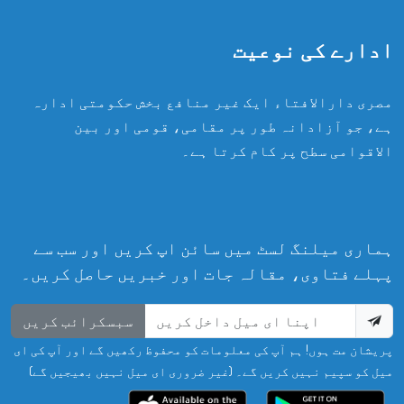
ادارے کی نوعیت
مصری دارالافتاء ایک غیر منافع بخش حکومتی ادارہ
ہے، جو آزادانہ طور پر مقامی، قومی اور بین
الاقوامی سطح پر کام کرتا ہے۔
ہماری میلنگ لسٹ میں سائن اپ کریں اور سب سے
پہلے فتاوی، مقالہ جات اور خبریں حاصل کریں۔
سبسکرائب کریں
پریشان مت ہوں! ہم آپ کی معلومات کو محفوظ رکھیں گے اور آپ کی ای
میل کو سپیم نہیں کریں گے۔ (غیر ضروری ای میل نہیں بھیجیں گے)