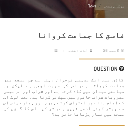
مرکزی صفحہ
Fatwa
فاسق کا جماعت کروانا
فاسق کا جماعت کروانا
17 دسمبر 2018
أمانة الفتوى
QUESTION
گاؤں میں ایک مذہبی نوجوان رہتا ہے جو مسجد میں
جماعت کرواتا ہے، اس کی سیرت اچھی ہے لیکن یہ
سیاحتی میدان میں کام کرتا ہے اور شراب اور اس جیسی
مشروبات شراب خانوں میں سپلائی کرتا ہے، بعض لوگ اس
کے امام بننے پر اعتراض کرتے ہیں، اور ہمارے پاس اس
سے بہتر کوئی آدمی نہیں ہے، تو کیا اس کا گاؤں کی
مسجد میں نماز پڑھانا جائز ہے؟