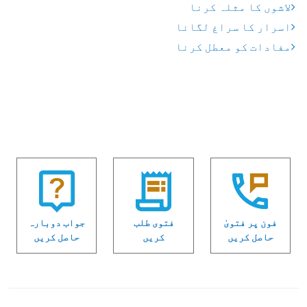
لاشوں کا مثلہ کرنا
اسرار کا سراغ لگانا
مفادات کو معطل کرنا
فون پر فتویٰ
فتوی طلب
جواب دوبارہ
حاصل کریں
کریں
حاصل کریں