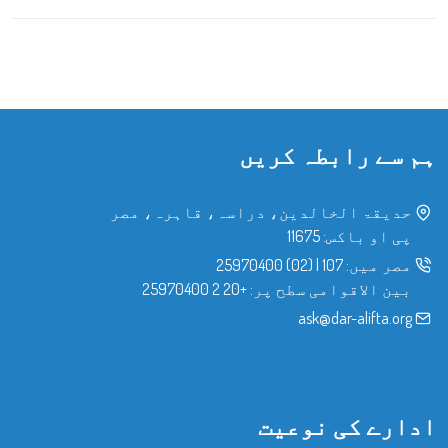
ہم سے رابطہ کریں
حدیقۃ الخالدین، دراسہ، قاہرہ، مصر
پی او باکس: 11675
مصر میں:
107
|
(02) 25970400
بین الاقوامی سطح پر:
+20 2 25970400
ask@dar-alifta.org
ادارے کی نوعیت