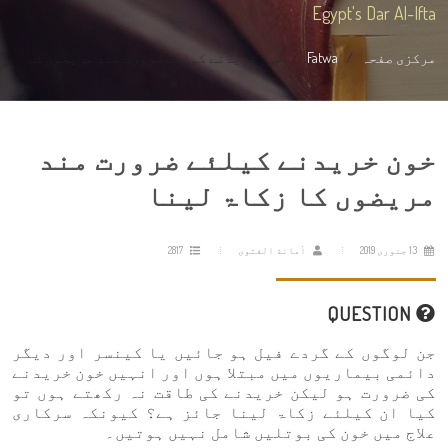
Egypt's Dar Al-Ifta
مرکزی صفحہ
Fatwa
خون خریدنے کیلئے ضرورت مند مریضوں ک...
خون خریدنے کیلئے ضرورت مند
مریضوں کا زکاۃ لینا
13 جنوری 2019
أمانة الفتوى
2817
QUESTION
جن لوگوں کے گردے فیل ہو جائیں یا کینسر اور دیگر
دائمی بیماریوں میں مبتلا ہوں اور انہیں خون خریدنے
کی ضرورت ہو لیکن خریدنے کی طاقت نہ رکھتے ہوں تو
کیا ان کیلئے زکاۃ لینا جائز ہے؟ کیونکہ سرکاری
علاج میں خون کی بوتلیں شامل نہیں ہوتیں۔