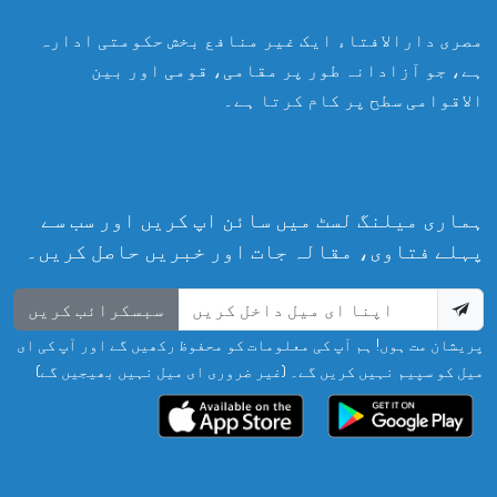
مصری دارالافتاء ایک غیر منافع بخش حکومتی ادارہ
ہے، جو آزادانہ طور پر مقامی، قومی اور بین
الاقوامی سطح پر کام کرتا ہے۔
ہماری میلنگ لسٹ میں سائن اپ کریں اور سب سے
پہلے فتاوی، مقالہ جات اور خبریں حاصل کریں۔
سبسکرائب کریں
پریشان مت ہوں! ہم آپ کی معلومات کو محفوظ رکھیں گے اور آپ کی ای
میل کو سپیم نہیں کریں گے۔ (غیر ضروری ای میل نہیں بھیجیں گے)