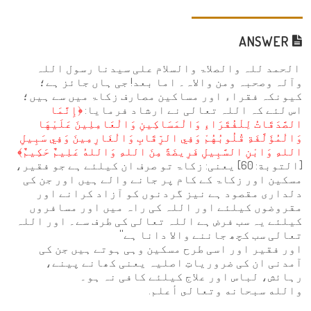
ANSWER
الحمد للہ والصلاۃ والسلام علی سیدنا رسول اللہ
وآلہ وصحبہ ومن والاہ۔ اما بعد! جی ہاں جائز ہے؛
کیونکہ فقراء اور مساکین مصارف زکاۃ میں سے ہیں؛
اس لئے کہ اللہ تعالی نے ارشاد فرمایا:
﴿إِنَّمَا
الصَّدَقَاتُ لِلْفُقَرَاءِ وَالْمَسَاكِينِ وَالْعَامِلِينَ عَلَيْهَا
وَالْمُؤَلَّفَةِ قُلُوبُهُمْ وَفِي الرِّقَابِ وَالْغَارِمِينَ وَفِي سَبِيلِ
اللهِ وَابْنِ السَّبِيلِ فَرِيضَةً مِنَ اللهِ وَاللهُ عَلِيمٌ حَكِيمٌ﴾
[التوبة: 60] یعنی: زکاۃ تو صرف ان کیلئے ہے جو فقیر،
مسکین اور زکاۃ کے کام پر جانے والے ہیں اور جن کی
دلداری مقصود ہے نیز گردنوں کو آزاد کرانے اور
مقروضوں کیلئے اور اللہ کی راہ میں اور مسافروں
کیلئے یہ سب فرض ہے اللہ تعالی کی طرف سے۔ اور اللہ
تعالی سب کچھ جاننے والا دانا ہے''
اور فقیر اور اسی طرح مسکین وہی ہوتے ہیں جن کی
آمدنی ان کی ضروریاتِ اصلیہ یعنی کھانے پینے،
رہائش، لباس اور علاج کیلئے کافی نہ ہو۔
والله سبحانه وتعالى أعلم.