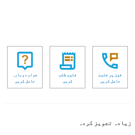
فون پر فتویٰ
فتوی طلب
جواب دوبارہ
حاصل کریں
کریں
حاصل کریں
زیادہ تجویز کردہ