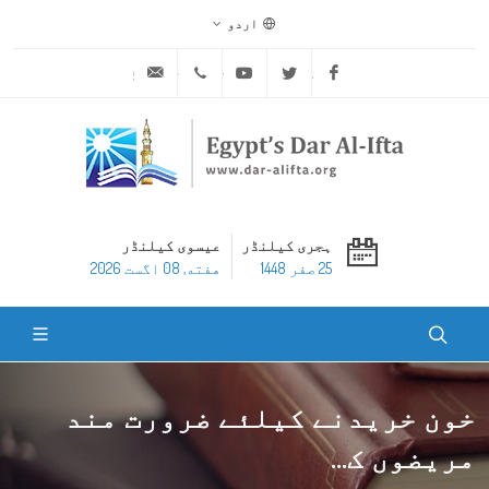
اردو
ask@dar-alifta.org
+20 2 25970400
Youtube
Twitter
Facebook
ہجری کیلنڈر
عیسوی کیلنڈر
25 صفر 1448
هفته, 08 اگست 2026
خون خریدنے کیلئے ضرورت مند
مریضوں ک...