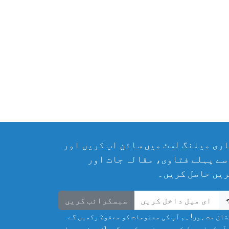
ری میلنگ لسٹ میں سائن اپ کریں اور
سے پہلے فتاوی، مقالہ جات اور
یں حاصل کریں۔
سبسکرائب کریں
ان مت ہوں! ہم آپ کی معلومات کو محفوظ رکھیں گے
آپ کی ای میل کو سپیم نہیں کریں گے۔ (غیر ضروری ای