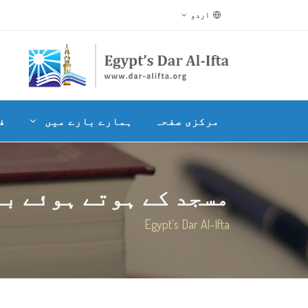
اردو
مرکزی صفحہ
ہمارے بارے میں
ف
مسجد کے ہوتے ہوئے باہ
Egypt's Dar Al-Ifta