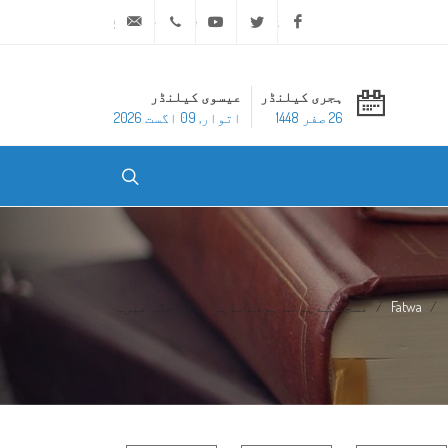
ask@dar-alifta.org
+20 2 25970400
Youtube
Twitter
Facebook
ہجری کیلنڈر
عیسوی کیلنڈر
26 صفر 1448
اتوار, 09 اگست 2026
Fatwa
مسجد کے ہوتے ہوئے باہر خالی جگہ میں...