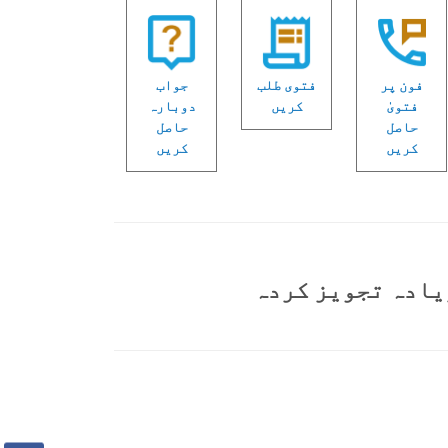
فون پر
فتوی طلب
جواب
فتویٰ
کریں
دوبارہ
حاصل
حاصل
کریں
کریں
یادہ تجویز کردہ