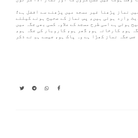
میں نماز پڑھنا غیر مسجد میں پڑھنے سے افضل ہے؛
ث وارد ہوئی ہیں، پس نماز کے صحیح ہونے کیلئے
ح ہوتی ہے اسی طرح مسجد کے علاوہ کسی بھی جگہ میں
گہ ہو، کارخانہ ہو، گھر ہو، کاروبار کی جگہ ہو،
جس جگہ نماز کھڑا ہے وہ پاک ہو، جیسے ہم نے ذکر