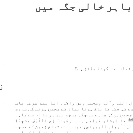
باہر خالی جگہ میں
 نماز ادا کرنا جائز ہے؟
ز
ل اللہ وآلہ وصحبہ ومن والاہ۔ اما بعد! شرعا بات
ے کی جگہ کا پاک ہونا نماز کے صحیح ہونے کی شروط
 صحیح ہوگی چاہے یہ جگہ مسجد میں ہو یا اس سے باہر
ادِ گرامی ہے: '' وَجُعِلَتْ لِيَ الْأَرْضُ مَسْجِدًا
َحْتُ وَصَلَّيْتُ '' رواه البيهقي، میرے لئے تمام زمین کو مسجد
ا وقت ہوگا میں مسح کروں گا اور نماز ادا کر لوں