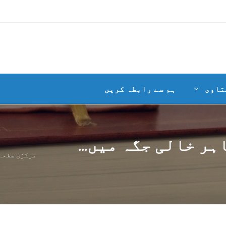
تاوی
ہم سے رابطہ کریں
ر خالی جگہ میں...
مرکزی صفحہ