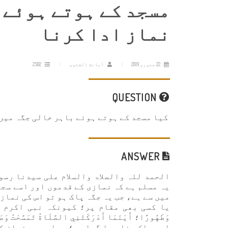
مسجد کے ہوتے ہوئے 
نماز ادا کرنا
22 جنوری 2019
أمانة الفتوى
2582
QUESTION
کیا مسجد کے ہوتے ہوئے باہر خالی جگہ میں
ANSWER
الحمد للہ والصلاۃ والسلام علی سیدنا رسو
یہ مسلم ہے کہ نمازی کے قدموں اور اسے سجد
میں سے ہے، جب یہ جگہ پاک ہو تو اس کی نماز
یا کسی بھی مقام پر؛ کیونکہ نبی اکرم ﷺ کا ارش
وَطَهُورًا؛ أَيْنَمَا أَدْرَكَتْنِي الصَّلَاةُ تَمَسّ
اور پاک بنا دیا گیا ہے؛ جہاں بھی نماز ک