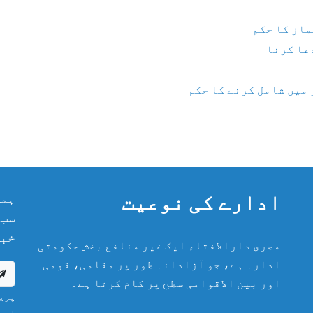
ماز کا حکم
دعا کرنا
 میں شامل کرنے کا حکم
ادارے کی نوعیت
ہما
سب 
خبر
مصری دارالافتاء ایک غیر منافع بخش حکومتی
ادارہ ہے، جو آزادانہ طور پر مقامی، قومی
اور بین الاقوامی سطح پر کام کرتا ہے۔
پریش
اور 