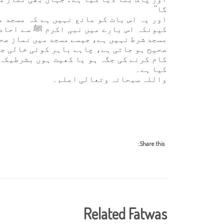
گا''
اور یہ اس بات کو مانع نہیں ہے کہ مسجد 
کیونکہ اس بارے میں نبی اکرم ﷺ سے احادی
مسجد شرط نہیں ہے، جیسے مسجد میں نماز صحی
صحیح ہو جاتی ہے، چاہے باہر کوئی خالی ج
کام کرنے کی جگہ ہو یا کھیت ہوں بشرطیکہ 
کیا ہے۔
واللہ سبحانہ وتعالی اعلم۔
Share this:
Related Fatwas