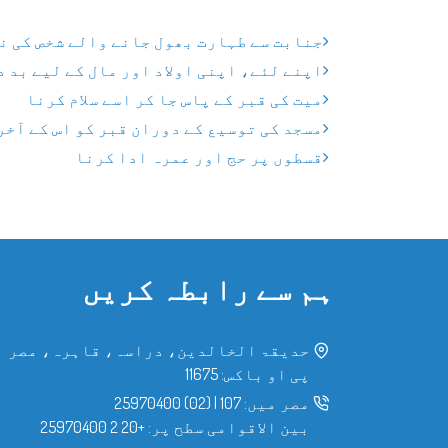
جنابت سے طہارت بھول جانے والے شخص کی ن
اپنے لئے، اپنی اولاد اور مال کے لیے بد 
میت کی قبر کے پاس جا کر اسے سلام کرنا
مسجد کی توسیع کے دوران قبر کو اس کے آخر
قسطوں پر حج اور عمرہ ادا کرنا
ہم سے رابطہ کریں
حدیقۃ الخالدین، دراسہ، قاہرہ، مصر
پی او باکس: 11675
مصر میں:
107
|
(02) 25970400
بین الاقوامی سطح پر:
+20 2 25970400