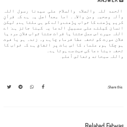
الحمد للہ والصلاۃ والسلام علی سیدنا رسول اللہ
وآلہ وصحبہ ومن والاہ۔ اما بعد! اصل یہ ہے کہ قرآنِ
کریم پڑھنے کا ثواب پڑھنےوالے کو ہی ملتا ہے، لیکن
انسان کیلئے علی سسبیل الدعا یہ کہنا جائز ہے: اے
اللہ میرے اس عمل جتنا یا قرات جتنا ثواب فلان مرد یا
فلان عورت کو تحفہ عطا فرما، چاہے وہ زندہ ہو یا فوت
ہو چکا ہو، علماء کا اس بات پر اتفاق ہے کہ ثواب کا
تحفہ دینا دعا کی جہت سے ہوتا ہے۔
واللہ سبحانه وتعالى أعلم.
Share this:
Related Fatwas