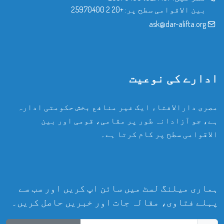
بین الاقوامی سطح پر:
+20 2 25970400
ask@dar-alifta.org
ادارے کی نوعیت
مصری دارالافتاء ایک غیر منافع بخش حکومتی ادارہ
ہے، جو آزادانہ طور پر مقامی، قومی اور بین
الاقوامی سطح پر کام کرتا ہے۔
ہماری میلنگ لسٹ میں سائن اپ کریں اور سب سے
پہلے فتاوی، مقالہ جات اور خبریں حاصل کریں۔