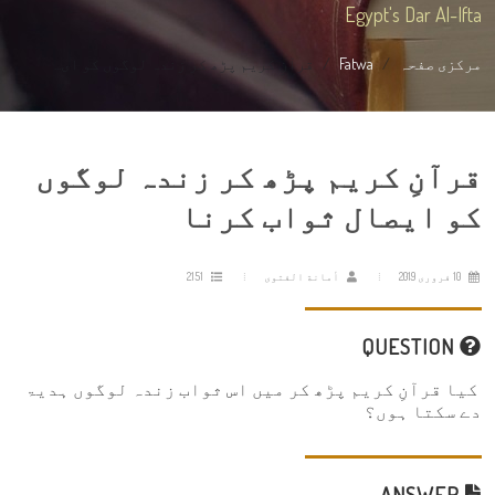
Egypt's Dar Al-Ifta
مرکزی صفحہ
Fatwa
قرآنِ کریم پڑھ کر زندہ لوگوں کو ای...
قرآنِ کریم پڑھ کر زندہ لوگوں
کو ایصال ثواب کرنا
10 فروری 2019
أمانة الفتوى
2151
QUESTION
کیا قرآنِ کریم پڑھ کر میں اس ثواب زندہ لوگوں ہدیۃ
دے سکتا ہوں؟
ANSWER