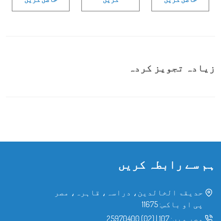
زیادہ تجویز کردہ
ہم سے رابطہ کریں
حدیقۃ الخالدین، دراسہ، قاہرہ، مصر
پی او باکس: 11675
مصر میں:
107
|
(02) 25970400