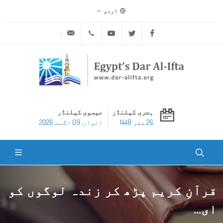
اردو
ask@dar-alifta.org
+20 2 25970400
Youtube
Twitter
Facebook
ہجری کیلنڈر
عیسوی کیلنڈر
26 صفر 1448
اتوار, 09 اگست 2026
قرآنِ کریم پڑھ کر زندہ لوگوں کو
ای...