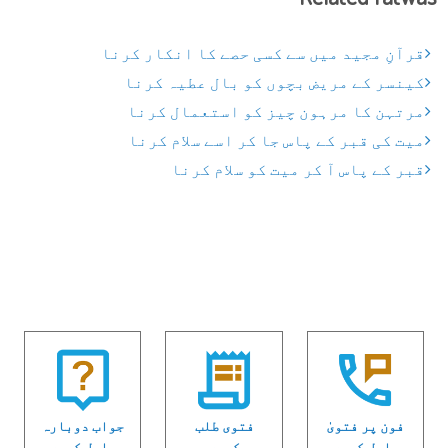
قرآنِ مجید میں سے کسی حصے کا انکار کرنا
کینسر کے مریض بچوں کو بال عطیہ کرنا
مرتہن کا مرہون چیز کو استعمال کرنا
میت کی قبر کے پاس جا کر اسے سلام کرنا
قبر کے پاس آ کر میت کو سلام کرنا
فون پر فتویٰ
فتوی طلب
جواب دوبارہ
حاصل کریں
کریں
حاصل کریں