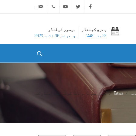
ask@dar-alifta.org
+20 2 25970400
Youtube
Twitter
Facebook
ہجری کیلنڈر
عیسوی کیلنڈر
23 صفر 1448
جمعرات, 06 اگست 2026
حہ
Fatwa
نماز سے باہر دعا کرتے ہوۓ آسمان ک...