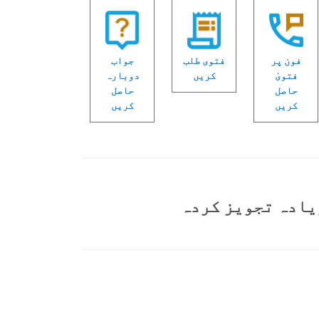
فون پر
فتوی طلب
جواب
فتویٰ
کریں
دوبارہ
حاصل
حاصل
کریں
کریں
یادہ تجویز کردہ