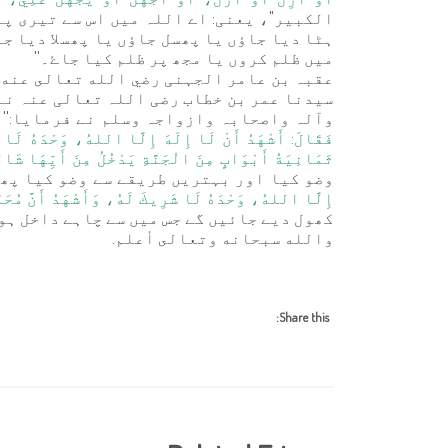
الكبير"، یعنی: اے اللہ میں اس سے تیری پ
ہٹا دیا جاؤں یا پھسل جاؤں یا پھسلا دیا جا
میں ظلم کروں یا مجھ پر ظلم کیا جاۓ۔''
عقبہ بن عامر الجہنی رضي الله تعالى عنه س
سیدنا عمر بن خطاب رضی اللہ تعالی عنہ نے
وآلہ واصحابہ وازواجہ وسلم نے فرمایا:''
فَقَالَ: أَشْهَدُ أَنْ لَا إِلَهَ إِلَّا اللهُ، وَحْدَهُ لَا شَر
ثَمَانِيَةُ أَبْوَابٍ مِنَ الْجَنَّةِ يَدْخُلُ مِنَ أَيِّهَا شَاء
وضو کیا اور بہتریں طریقے سے وضو کیا پھر ا
إِلَّا اللهُ، وَحْدَهُ لَا شَرِيكَ لَهُ، وَأَشْهَدُ أَنَّ مُحَمّ
کھول دیے جائیں گے جس میں سے چاہے داخل ہوج
والله سبحانه وتعالى أعلم.
Share this: