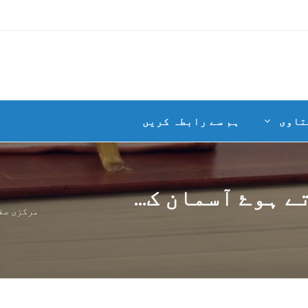
تاوی
ہم سے رابطہ کریں
ہوۓ آسمان ک...
مرکزی صف