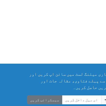
ری میلنگ لسٹ میں سائن اپ کریں اور
سے پہلے فتاوی، مقالہ جات اور
یں حاصل کریں۔
سبسکرائب کریں