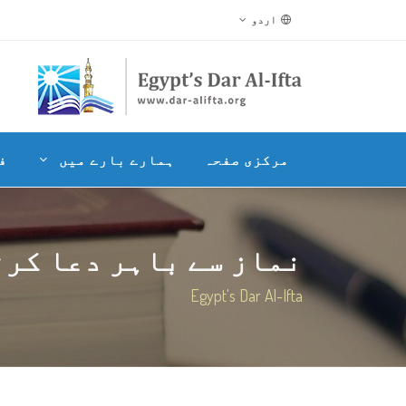
اردو
مرکزی صفحہ
ہمارے بارے میں
ف
نماز سے باہر دعا کرتے 
Egypt's Dar Al-Ifta