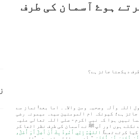
تے ہوۓ آسمان کی طرف
طرف دیکھنا جائز ہے؟
ز
ل اللہ وآلہ وصحبہ ومن والاہ۔ اما بعد! نماز سے
ا جائز ہے؛ کیونکہ ام المومنین سیدہ میمونہ رضی
سا نہیں ہوا کہ نبی اکرم - صلی اللہ تعالی علیہ
نکلے ہوں اور آپ ﷺ نے آسمان کی طرف نظر اٹھا کر
کیا کرتے تھے):
اللهُمَّ إِنِّي أَعُوذُ بِكَ أَنْ أَضِلَّ أَوْ أُضَلَّ،
َوْ أَظْلِمَ أَوْ أُظْلَمَ
'' أخرجه الطبراني في "المعجم