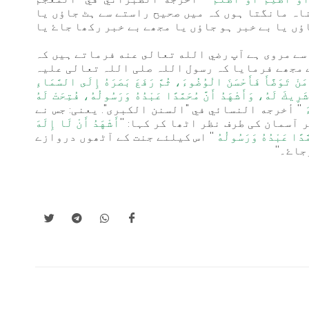
ناہ مانگتا ہوں کہ میں صحیح راستے سے ہٹ جاؤں یا
ؤں یا بے خبر ہو جاؤں یا مجھے بے خبر رکھا جاۓ یا
ے مروی ہے آپ رضي الله تعالى عنه فرماتے ہیں کہ
 مجھے فرمایا کہ رسول اللہ صلی اللہ تعالی علیہ
مَنْ تَوَضَّأَ فَأَحْسَنَ الْوُضُوءَ، ثُمَّ رَفَعَ بَصَرَهُ إِلَى السَّمَاءِ
ِيكَ لَهُ، وَأَشْهَدُ أَنَّ مُحَمَّدًا عَبْدُهُ وَرَسُولُهُ، فُتِحَتْ لَهُ
َ
'' أخرجه النسائي في "السنن الكبرى". یعنی: جس نے
ٓسمان کی طرف نظر اٹھا کر کہا: ''
أَشْهَدُ أَنْ لَا إِلَهَ
َدًا عَبْدُهُ وَرَسُولُهُ
'' اس کیلئے جنت کے آٹھوں دروازے
اۓ۔''