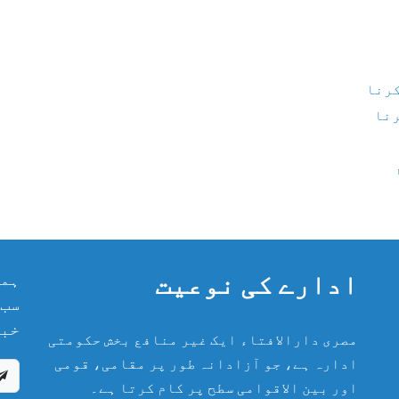
کرنا
رنا
ادارے کی نوعیت
ہما
سب 
خبر
مصری دارالافتاء ایک غیر منافع بخش حکومتی
ادارہ ہے، جو آزادانہ طور پر مقامی، قومی
اور بین الاقوامی سطح پر کام کرتا ہے۔