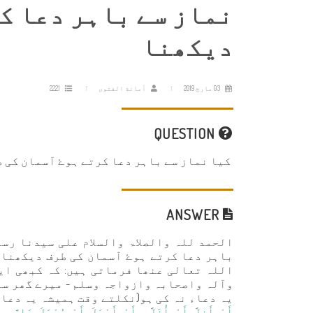
نماز سے باہر دعا کر
دیکھنا
03 مارچ 2019
أمانة الفتوى
2221
QUESTION
کیا نماز سے باہر دعا کرتے ہوۓ آسمان کی 
ANSWER
الحمد للہ والصلاۃ والسلام علی سیدنا رسو
باہر دعا کرتے ہوۓ آسمان کی طرف دیکھن
اللہ تعالی عنھا فرماتی ہیں: کہ کبھی ای
وآلہ واصحابہ وازواجہ وسلم - میرے گھر سے 
یہ دعاء نہ کی ہو(نکلتے وقت ہمیشہ یہ دعا 
أَوْ أَزِلَّ أَوْ أُزَلَّ، أَوْ أَجْهَلَ أَوْ يُجْهَلَ عَلِيَّ، أ