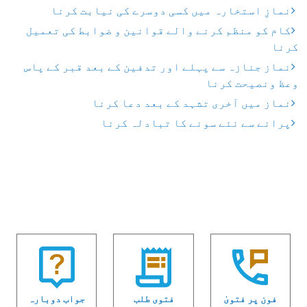
نمازِ استخارہ میں کسی دوسرے کی نیابت کرنا
کام کو منظم کرنے والے قوانین و ضوابط کی تعمیل
کرنا
نماز جنازہ سے پہلے اور تدفین کے بعد قبر کے پاس
وعظ ونصیحت کرنا
نماز میں آخری تشہد کے بعد دعا کرنا
پرانے سے نئے سونے کا تبادلہ کرنا
فون پر فتویٰ
فتوی طلب
جواب دوبارہ