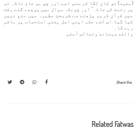
(مجید) تو کان لگا کر سنو اسے اور چپ ہو جاؤ تاکہ تم
پر رحمت کی جاۓ۔'' اور چونکہ سوال میں پوچھے گئے وقت
میں قرآنِ کریم پڑھنے سے شریعتِ مطہرہ میں منع نہیں
کیا گیا اس لئے حکم اپنی اصل یعنی استحباب پر باقی
رہے گا۔
والله سبحانه وتعالى أعلم.
Share this:
Related Fatwas