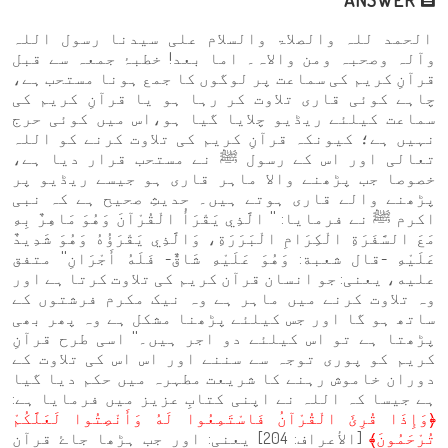
الحمد للہ والصلاۃ والسلام علی سیدنا رسول اللہ
وآلہ وصحبہ ومن والاہ۔ اما بعد! خطبۂ جمعہ سے قبل
قرآنِ کریم کی سماعت پر لوگوں کا جمع ہونا مستحب ہے،
چاہے کوئی قاری تلاوت کر رہا ہو یا قرآنِ کریم کی
سماعت کیلئے ریڈیو چلایا گیا ہو،اس میں کوئی حرج
نہیں ہے؛ کیونکہ قرآنِ کریم کی تلاوت کرنے کو اللہ
تعالی اور اس کے رسول ﷺ نے مستحب قرار دیا ہے،
خصوصا جب پڑھنے والا ماہر قاری ہو جیسے ریڈیو پر
پڑھنے والے قاری ہوتے ہیں۔ حدیثِ صحیح ہے کہ نبی
اکرم ﷺ نے فرمایا: '' الَّذِي يَقْرَأُ الْقُرْآنَ وَهُوَ مَاهِرٌ بِهِ
مَعَ السَّفَرَةِ الْكِرَامِ الْبَرَرَةِ، وَالَّذِي يَقْرَؤُهُ وَهُوَ شَدِيدٌ
عَلَيْهِ -قال شعبة: وَهُوَ عَلَيْهِ شَاقٌّ- فَلَهُ أَجْرَانِ'' متفق
عليه، یعنی: جو انسان قرآن کریم کی تلاوت کرتا ہے اور
وہ تلاوت کرنے میں ماہر ہے وہ نیک مکرم فرشتوں کے
ساتھ ہو گا اور جس کیلئے پڑھنا مشکل ہے وہ پھر بھی
پڑھتا ہے تو اس کیلئے دو اجر ہیں۔'' اسی طرح قرآنِ
کریم کو پوری توجہ سے سننے اور اس اس کی تلاوت کے
دوران خاموش رہنے کا شریعت مطہرہ میں حکم دیا گیا
ہے جیسا کہ اللہ نے اپنی کتابِ عزیز میں فرمایا ہے:
﴿وَإِذَا قُرِئَ الْقُرْآنُ فَاسْتَمِعُوا لَهُ وَأَنْصِتُوا لَعَلَّكُمْ
تُرْحَمُونَ﴾
[الأعراف: 204] یعنی: اور جب ہڑھا جاۓ قرآن