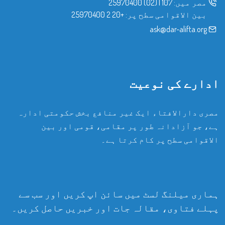
مصر میں:
107
|
(02) 25970400
بین الاقوامی سطح پر:
+20 2 25970400
ask@dar-alifta.org
ادارے کی نوعیت
مصری دارالافتاء ایک غیر منافع بخش حکومتی ادارہ
ہے، جو آزادانہ طور پر مقامی، قومی اور بین
الاقوامی سطح پر کام کرتا ہے۔
ہماری میلنگ لسٹ میں سائن اپ کریں اور سب سے
پہلے فتاوی، مقالہ جات اور خبریں حاصل کریں۔