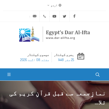
اردو
ask@dar-alifta.org
+20 2 25970400
Youtube
Twitter
Facebook
ہجری کیلنڈر
عیسوی کیلنڈر
25 صفر 1448
هفته, 08 اگست 2026
نمازِجمعہ سے قبل قرآنِ کریم کی
تلا...