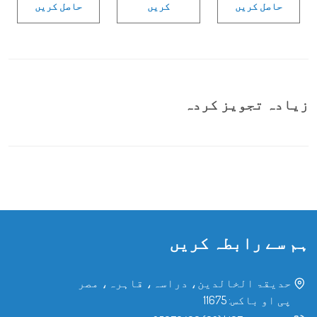
حاصل کریں
کریں
حاصل کریں
زیادہ تجویز کردہ
ہم سے رابطہ کریں
حدیقۃ الخالدین، دراسہ، قاہرہ، مصر
پی او باکس: 11675