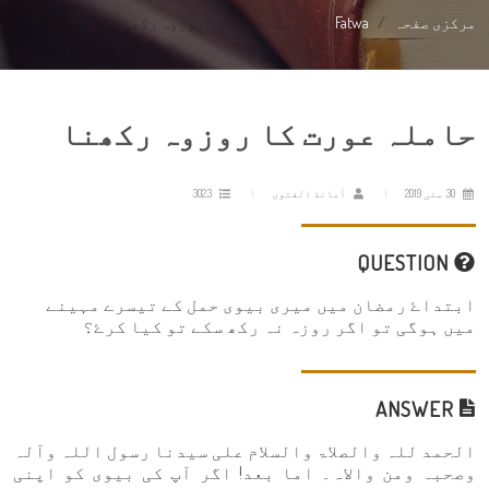
مرکزی صفحہ
Fatwa
حاملہ عورت کا روزوہ رکھنا
حاملہ عورت کا روزوہ رکھنا
30 مئی 2019
أمانة الفتوى
3023
QUESTION
ابتداۓ رمضان میں میری بیوی حمل کے تیسرے مہینے
میں ہوگی تو اگر روزہ نہ رکھ سکے تو کیا کرۓ؟
ANSWER
الحمد للہ والصلاۃ والسلام علی سیدنا رسول اللہ وآلہ
وصحبہ ومن والاہ۔ اما بعد! اگر آپ کی بیوی کو اپنی