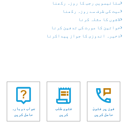
ستائیسویں رجب کا روزہ رکھنا
میت کی طرف سے روزہ رکھنا
لاشوں کا مثلہ کرنا
خواتین کا عورت کی تدفین کرنا
ذخیرہ اندوزی کا جواز پیداکرنا
فون پر فتویٰ
فتوی طلب
جواب دوبارہ
حاصل کریں
کریں
حاصل کریں