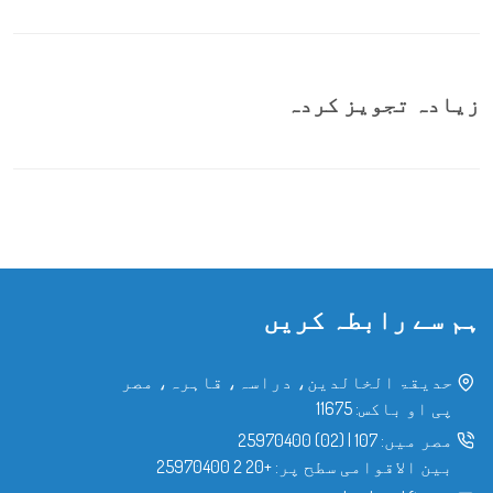
زیادہ تجویز کردہ
ہم سے رابطہ کریں
حدیقۃ الخالدین، دراسہ، قاہرہ، مصر
پی او باکس: 11675
مصر میں:
107
|
(02) 25970400
بین الاقوامی سطح پر:
+20 2 25970400