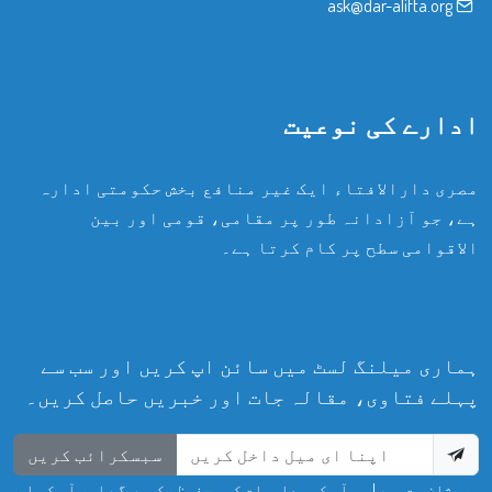
ask@dar-alifta.org
ادارے کی نوعیت
مصری دارالافتاء ایک غیر منافع بخش حکومتی ادارہ
ہے، جو آزادانہ طور پر مقامی، قومی اور بین
الاقوامی سطح پر کام کرتا ہے۔
ہماری میلنگ لسٹ میں سائن اپ کریں اور سب سے
پہلے فتاوی، مقالہ جات اور خبریں حاصل کریں۔
سبسکرائب کریں
پریشان مت ہوں! ہم آپ کی معلومات کو محفوظ رکھیں گے اور آپ کی ای