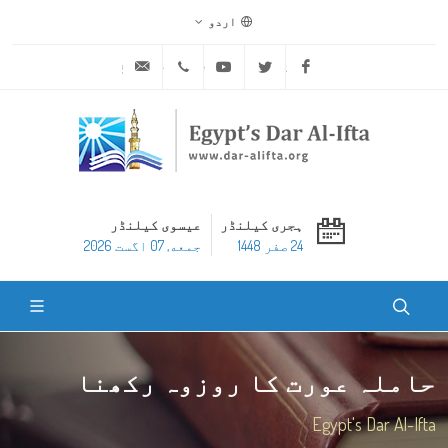
اردو
ask@dar-alifta.org
+20 2 25970400
Youtube
Twitter
Facebook
ہجری کیلنڈر
عیسوی کیلنڈر
24 صفر 1448
جمعه, 07 اگست 2026
حاملہ عورت کا روزوہ رکھنا
Egypt's Dar Al-Ifta