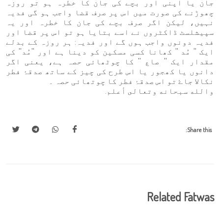
جان یا اپنی اور بچے کی جان کا خطرہ ہو تو روزہ
چھوڑنے کی صورت میں اس پر صرف قضا واجب ہو گی فدیہ
نہیں، لیکن اگر صرف بچے کی جان کا خطرہ اور یہ
سپیشلسٹ ڈاکٹروں نے اسے بتایا ہو تو اس پر قضا اور
فدیہ دونوں واجب ہوں گے اور فدیہ: ہر روزہ کے بدلے
ایک '' مُد '' کھانا کسی مسکین کو دینا ہے اور ''مُد'' کی
مقدار ایک '' صاع '' کا چوٹھائی حصہ ہے، یعنی اگر
دانوں یا کھجور یا اس طرح کی چیز کے ساتھ صدقۂ فطر
نکالا جاۓ تو اس صدقۂ فطر کا چوتھائی حصہ ۔
والله سبحانه وتعالى أعلم.
Share this:
Related Fatwas