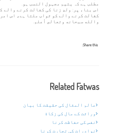
مطلب ہے کہ یتیم مجہول النسب ہو.
اس بناء پر: ولدِ زنا کی کفالت کرنے والے 
کفالت کرنے والے کو ثواب ملتا ہے، اس امر
والله سبحانه وتعالى أعلم.
Share this:
Related Fatwas
عالم المثال کی حقیقت کا بیان
وراثت کے مال کی زکاة
نفس کی حفاظت کرنا
نوادرات کی تجارت کرنا