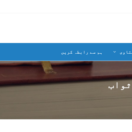
تاوی
ہم سے رابطہ کریں
ثواب