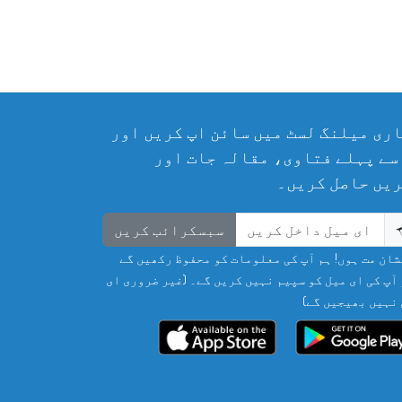
ری میلنگ لسٹ میں سائن اپ کریں اور
سے پہلے فتاوی، مقالہ جات اور
یں حاصل کریں۔
سبسکرائب کریں
ان مت ہوں! ہم آپ کی معلومات کو محفوظ رکھیں گے
آپ کی ای میل کو سپیم نہیں کریں گے۔ (غیر ضروری ای
نہیں بھیجیں گے)