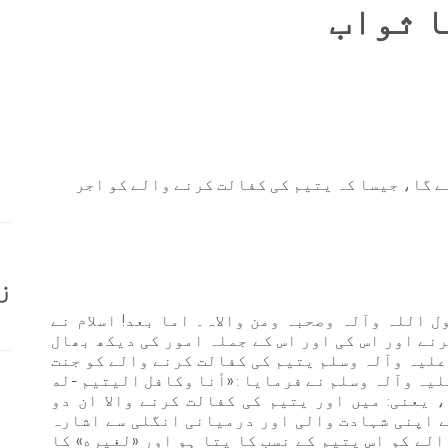
ا ثواب
ے گا، جیسا کہ یتیم کی کفالت کرنے والے کو اجر
ز
ل اللہ وآلہ وصحبہ ومن والاہ۔ اما بعد! اسلام نے
رنے اور اس کی اور اس کے جملہ امور کی دیکھ بھال
علیہ وآلہ وسلم یتیم کی کفالت کرنے والے کو جنت
یہ وآلہ وسلم نے فرمایا : «أنا وكافل اليتيم -له
، یعنی: میں اور یتیم کی کفالت کرنے والا ان دو
نے اپنی شہادت والی اور درمیانی انگلی سے اشارہ
الے کو اس یتیم کے نسب کا پتا ہو اور «لغيره» کا