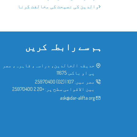
والدین کی نصیحت کی مخالفت کرنا
ہم سے رابطہ کریں
حدیقۃ الخالدین، دراسہ، قاہرہ، مصر
پی او باکس: 11675
مصر میں:
107
|
(02) 25970400
بین الاقوامی سطح پر:
+20 2 25970400
ask@dar-alifta.org