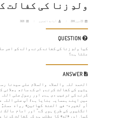
ولدِ زنا کی کفالت ک
23 جون 2019
أمانة الفتوى
3028
QUESTION
کیا ولدِ زنا کی کفانے کرنے والے کو اجر مل
ملتا ہے؟
ANSWER
الحمد للہ والصلاۃ والسلام علی سیدنا رسو
یتیم کی کفالت کرنے، اس کے ساتھ بھلائی ک
کرنے کی ترغیب دی ہے، اور رسول صلی اللہ 
میں اپنے ہمسایہ بنایا ہے؛ آپ صلی اللہ عل
أو لغيره- في الجنة كهاتين» رواه مسلمٌ 
انگلیوں کی طرح ہوں گے'' اور امام مالک 
کیا. اور «له» کا مطلب ہے کہ کفالت کرنا و