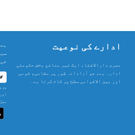
ادارے کی نوعیت
ہما
سب 
خبر
مصری دارالافتاء ایک غیر منافع بخش حکومتی
ادارہ ہے، جو آزادانہ طور پر مقامی، قومی
اور بین الاقوامی سطح پر کام کرتا ہے۔
پریش
اور 
میل 