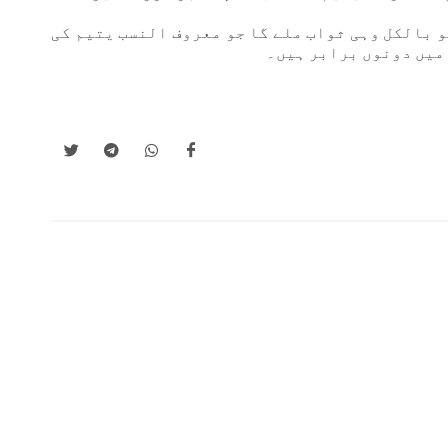
کو بالکل وہی ثواب ملے گا جو معروف النسب یتیم کی
 میں دونوں برابر ہیں۔