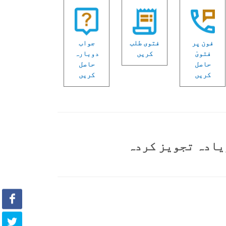
فون پر
فتوی طلب
جواب
فتویٰ
کریں
دوبارہ
حاصل
حاصل
کریں
کریں
یادہ تجویز کردہ