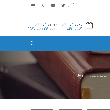
ask@dar-alifta.org
+20 2 25970400
Youtube
Twitter
Facebook
ہجری کیلنڈر
عیسوی کیلنڈر
25 صفر 1448
هفته, 08 اگست 2026
مرکزی صفحہ
Fatwa
ولدِ زنا کی کفالت کا ثواب