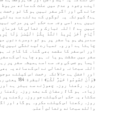
اپنے وجود و عدم میں علت کے ساتھ مربوط 
جائے گی اور اگر سفر نہیں ہو گا تو رخصت ب
ہے؛ کیونکہ یہ لوگوں کے بدلنے سے بدلتی 
نہیں ہے، اسی وجہ سے حکم اس پر مرتب نہیں
نہیں ہے ؛ اللہ تبارک و تعالی کا فرمانِ عالی شان ہ
سےمریض ہو یا سفر پر ہو تو دوسرے دنوں می
چاہتا ہے اور وہ تمہارے لیے تنگی نہیں چاہ
اور اس سفر کا مقصد بھی گناہ کا کام نہ ہو
سفر میں مشقت ہو یا نہ ہو، چاہے اس کے سفر 
ایسا ہو جس کی وجہ سے اسے ہمیشہ سفر پر رہن
اللہ سبحانہ وتعالی نے اس کے ساتھ یہ بھی 
اور افضل ہے حالانکہ رخصت اس کیلئے موجود
﴿وَأَنْ تَصُوم
روزہ رکھنا روزہ چھوڑنے سے بہتر ہے اور 
زیادہ ہو گا؛ رمضان کے بعد روزہ رکھنا ر
سکتا، یہ حکم اس کیلئے جو روزہ رکھنے پر ق
روزہ رکھنا اس کیلئے مکروہ ہو گا، اور اگر
والله سبحانه وتعالى أعلم.