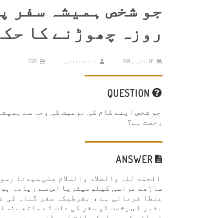
جو شخص ہمیشہ سفر پ
روزہ چھوڑنے کا حکم
08 اکتوبر 2019
أمانة الفتوى
3578
QUESTION
جو شخص اپنے کام کی نوعیت کی وجہ سے ہمیشہ
رخصت ہے؟
ANSWER
الحمد للہ والصلاۃ والسلام علی سیدنا رسول
ساڑھے تراسی کیلومیٹریا اس سے زیادہ ہو 
علطا فرمائی ہے ، بشرطیکہ سفر گناہ کی غر
بغیر اس رخصت کو سفر کی علت کے ساتھ منسل
اس لئے کہ یہ ایک واضح اور ظاہروصف ہے جس