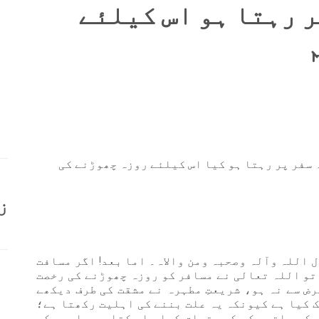
ر رہتا ہو اس کیلئے
 سفر پر رہتا ہو کیا اس کیلئے روزہ چھوڑنے کی
ز
 اللہ وآلہ وصحبہ ومن والاہ۔ اما بعد! اگر مسافت
تو اللہ تعالی نے مسافر کو روزہ چھوڑنے کی رخصت
ض سے نہ ہو، شریعتِ مطہرہ نے مشقت کی طرف دیکھے
ک کیا ہے کیونکہ یہ علت بننے کی اہلیت رکھتا ہے؛
 کے ساتھ حکم کو متعلق کیا جا سکتا ہے، اور حکم