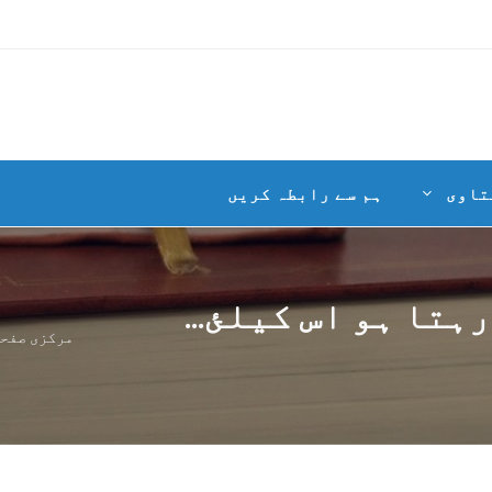
تاوی
ہم سے رابطہ کریں
ہتا ہو اس کیلئ...
مرکزی صفح