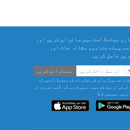
ری میلنگ لسٹ میں سائن اپ کریں اور
سے پہلے فتاوی، مقالہ جات اور
یں حاصل کریں۔
سبسکرائب کریں
ان مت ہوں! ہم آپ کی معلومات کو محفوظ رکھیں گے
آپ کی ای میل کو سپیم نہیں کریں گے۔ (غیر ضروری ای
نہیں بھیجیں گے)