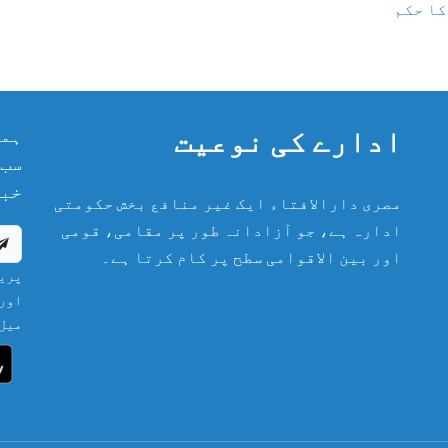
کا حکم
ادارے کی نوعیت
ہما
سب 
خبر
مصری دارالافتاء ایک غیر منافع بخش حکومتی
ادارہ ہے، جو آزادانہ طور پر مقامی، قومی
اور بین الاقوامی سطح پر کام کرتا ہے۔
پریش
اور 
میل 