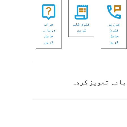
فون پر
فتوی طلب
جواب
فتویٰ
کریں
دوبارہ
حاصل
حاصل
کریں
کریں
یادہ تجویز کردہ