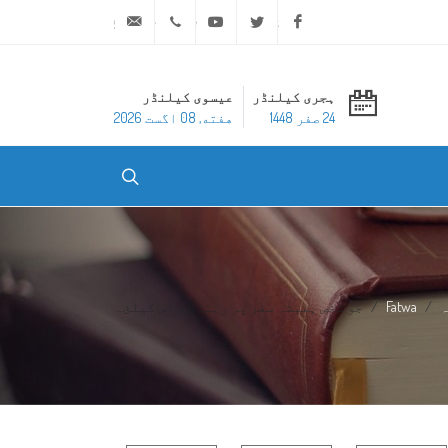
ask@dar-alifta.org
+20 2 25970400
Youtube
Twitter
Facebook
ہجری کیلنڈر
عیسوی کیلنڈر
24 صفر 1448
هفته, 08 اگست 2026
ہ
Fatwa
جو شخص ہمیشہ سفر پر رہتا ہو اس کیلئ...