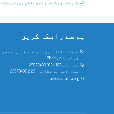
صرف رجب اور شعبان میں نفلی روزے رکھنے 
ہم سے رابطہ کریں
حدیقۃ الخالدین، دراسہ، قاہرہ، مصر
پی او باکس: 11675
مصر میں:
107
|
(02) 25970400
بین الاقوامی سطح پر:
+20 2 25970400
ask@dar-alifta.org