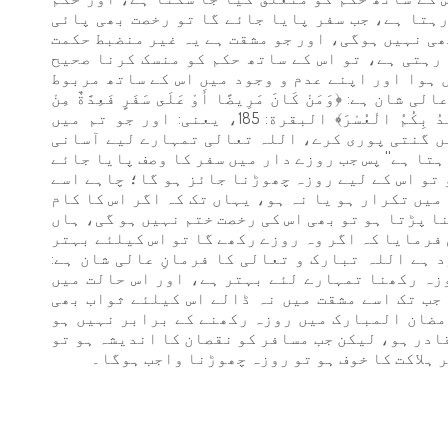
رہتا ہے، جب سفر پایا جائے گا تو رخصت بھی پائی
ھی نہیں ہوگی، اور جو مشقت ہے یہ غیر منضبط حکمت
رہتی ہے، تو اس کے ساتھ حکم کو منسک کرنا صحیح
 ہوا اور اپنے عدم و وجود میں اس کے ساتھ مربوط
ے: ﴿وَمَنْ كَانَ مَرِيضًا أَوْ عَلَى سَفَرٍ فَعِدَّةٌ مِنْ
أَيَّامٍ أُخَرَ يُرِيدُ اللَّهُ بِكُمُ الْيُسْرَ وَلَا يُرِيدُ بِكُمُ الْعُسْرَ﴾ البقرة: 185، یعنی: اور جو تم میں
ں گنتی پوری کرے، اللہ تعالی تمہارے لیے آسانی
تا ہے'' پس جب روزے دار میں سفر کا وصف پایا جائے
 تو اس کے لیے روزہ چھوڑنا جائز ہو گا؛ چاہے اسے
میں تکرار ہو یا نہ ہو، یہاں تک کہ اگر اس کا کام
ا پڑتا ہو تو بھی اس کی رخصت ختم نہیں ہو گی، ہاں
فرمایا کہ اگر وہ روزے رکھے گا تو اس کیلئے بہتر
 ہے اللہ تبارک و تعالی کا فرمانِ عالی شان ہے:
ُوا خَيْرٌ لَكُمْ﴾ البقرة: 184 یعنی روزہ رکھنا تمہارے لئے بہتر ہے، اور اس حالت میں
جب تک اسے مشقت میں نہ ڈالے اس کیلئے ثواب بھی
مضان المبارک میں روزہ رکھنے کے برابر نہیں ہو
ادر ہو، لیکن جب مسافر کو نقصان کا اندیشہ ہو تو
 ہلاکت کا خوف ہو تو روزہ چھوڑنا واجب ہوگا۔