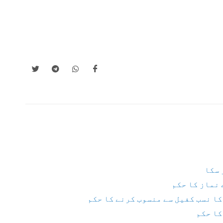
 سکا
 نماز کا حکم
کا نسب کفیل سے منسوب کرنے کا حکم
کا حکم