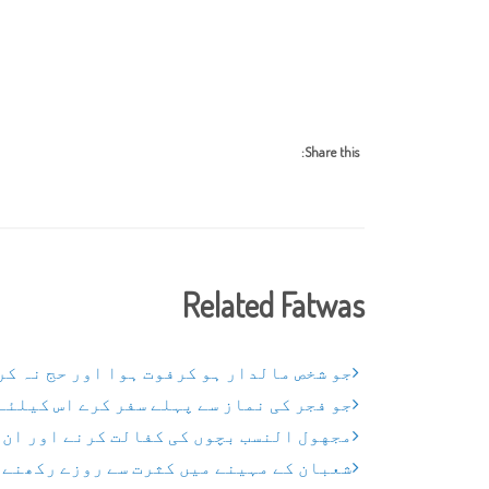
Share this:
Related Fatwas
جو شخص مالدار ہو کرفوت ہوا اور حج نہ کر
جو فجر کی نماز سے پہلے سفر کرے اس کیلئے
مجهول النسب بچوں کی کفالت کرنے اور ان 
شعبان کے مہینے میں کثرت سے روزے رکھنے 