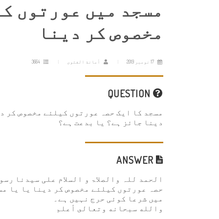
مسجد میں عورتوں کی
مخصوص کر دینا
17 نومبر 2019
أمانة الفتوى
3664
QUESTION
مسجد کا ایک حصہ عورتوں کیلئے مخصوص کر دین
دینا جائز ہے؟ یا بدعت ہے؟
ANSWER
الحمد للہ والصلاۃ و السلام علی سيدنا رسول
حصہ عورتوں کیلئے مخصوص کر دینا یا یا مسج
میں شرعا کوئی حرج نہیں ہے۔
والله سبحانه وتعالى أعلم