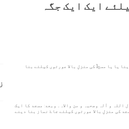
لئے ایک ایک جگہ
ا یا یا مسج[ کی منزلِ بالا عورتوں کیلئے بنا
ز
 اللہ و آلہ وصحبہ و من والاہ۔ وبعد: مسجد کا ایک
د کی منزلِ بالا عورتوں کیلئے جاۓ نماز بنا دینے