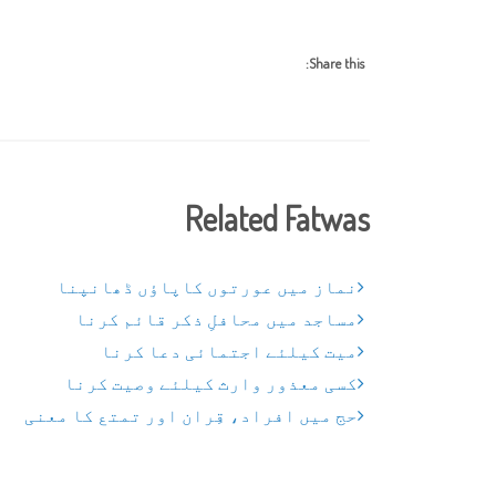
Share this:
Related Fatwas
نماز میں عورتوں کاپاؤں ڈھانپنا
مساجد میں محافلِ ذکر قائم کرنا
میت کیلئے اجتمائی دعا کرنا
کسی معذور وارث کیلئے وصیت کرنا
حج میں افراد، قِران اور تمتع کا معنی