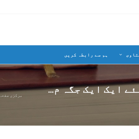
تاوی
ہم سے رابطہ کریں
 ایک ایک جگہ م...
مرکزی صفحہ