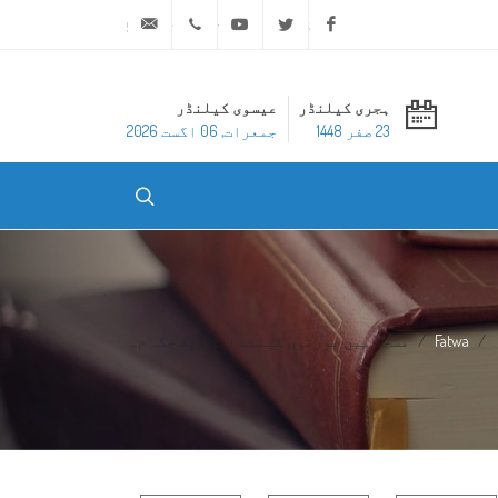
ask@dar-alifta.org
+20 2 25970400
Youtube
Twitter
Facebook
ہجری کیلنڈر
عیسوی کیلنڈر
23 صفر 1448
جمعرات, 06 اگست 2026
Fatwa
مسجد میں عورتوں کیلئے ایک ایک جگہ م...