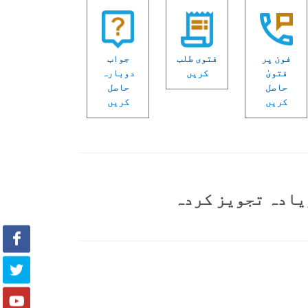
فون پر
فتوی طلب
جواب
فتویٰ
کریں
دوبارہ
حاصل
حاصل
کریں
کریں
یادہ تجویز کردہ