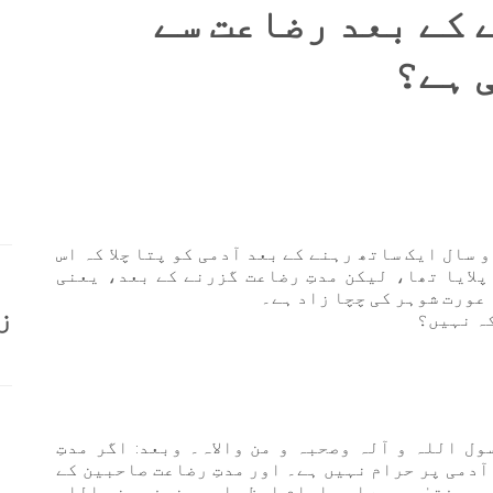
 کے بعد رضاعت سے
 ہے؟
 سال ایک ساتھ رہنے کے بعد آدمی کو پتا چلا کہ اس
پلایا تھا، لیکن مدتِ رضاعت گزرنے کے بعد، یعنی
 عورت شوہر کی چچا زاد ہے۔
ز
کہ نہیں؟
ول اللہ و آلہ وصحبہ و من والاہ۔ وبعد: اگر مدتِ
آدمی پر حرام نہیں ہے۔ اور مدتِ رضاعت صاحبین کے
ور مفتیٰ بہ ہے اور امام اعظم ابو حنیفہ رضی اللہ