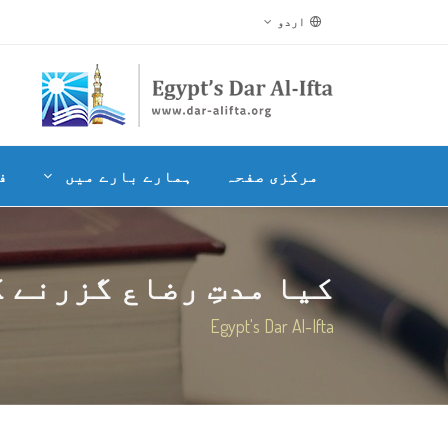
اردو
مرکزی صفحہ
ہمارے بارے میں
ف
کیا مدتِ رضاع گزرنے ک
Egypt's Dar Al-Ifta