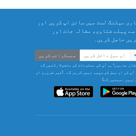
ری میلنگ لسٹ میں سائن اپ کریں اور
سے پہلے فتاوی، مقالہ جات اور
یں حاصل کریں۔
سبسکرائب کریں
ان مت ہوں! ہم آپ کی معلومات کو محفوظ رکھیں گے
آپ کی ای میل کو سپیم نہیں کریں گے۔ (غیر ضروری ای
نہیں بھیجیں گے)