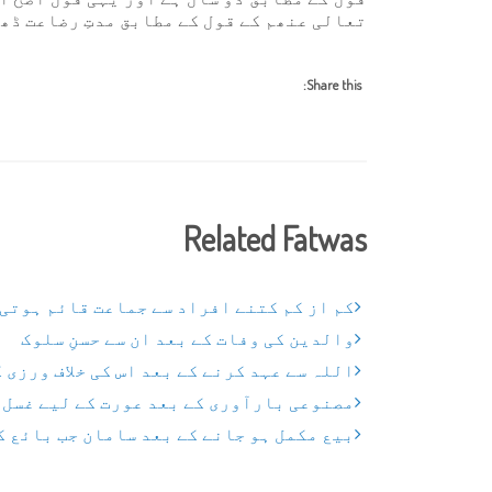
تعالی عنھم کے قول کے مطابق مدتِ رضاعت ڈھ
Share this:
Related Fatwas
کم از کم کتنے افراد سے جماعت قائم ہوتی 
والدین کی وفات کے بعد ان سے حسنِ سلوک
اللہ سے عہد کرنے کے بعد اس کی خلاف ورزی 
مصنوعی بارآوری کے بعد عورت کے لیے غسل 
بیع مکمل ہو جانے کے بعد سامان جب بائع ک