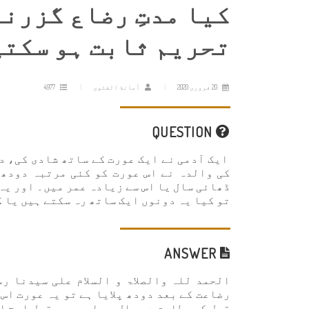
کیا مدتِ رضاع گزرنے
تحریم ثابت ہو سکتی
20 فروری 2020
أمانة الفتوى
4977
QUESTION
ایک آدمی نے ایک عورت کے ساتھ شادی کی، دو
کی والدہ نے اس عورت کو کئی مرتبہ دودھ 
ڈھائی سال یا اس سے زیادہ عمر میں۔ اور یہ
تو کیا یہ دونوں ایک ساتھ رہ سکتے ہیں یا 
ANSWER
الحمد للہ والصلاۃ و السلام علی سيدنا رس
رضاعت کے بعد دودھ پلایا ہے تو یہ عورت اس 
قول کے مطابق دو سال ہے اور یہی قول اصح ا