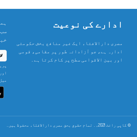
ادارے کی نوعیت
ہما
سب 
خبر
مصری دارالافتاء ایک غیر منافع بخش حکومتی
ادارہ ہے، جو آزادانہ طور پر مقامی، قومی
اور بین الاقوامی سطح پر کام کرتا ہے۔
پریش
اور 
میل 
© کاپی رائٹ 2021ء۔ تمام حقوق بحق مصری دارالافتاء محفوظ ہیں۔