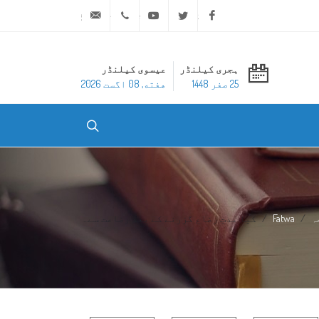
ask@dar-alifta.org
+20 2 25970400
Youtube
Twitter
Facebook
ہجری کیلنڈر
عیسوی کیلنڈر
25 صفر 1448
هفته, 08 اگست 2026
ہ
Fatwa
کیا مدتِ رضاع گزرنے کے بعد رضاعت سے...