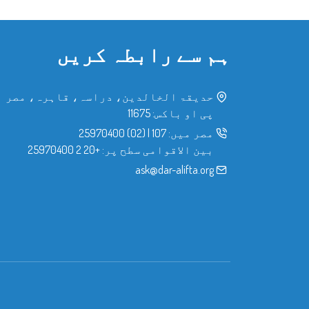
ہم سے رابطہ کریں
حدیقۃ الخالدین، دراسہ، قاہرہ، مصر
پی او باکس: 11675
مصر میں:
107
|
(02) 25970400
بین الاقوامی سطح پر:
+20 2 25970400
ask@dar-alifta.org