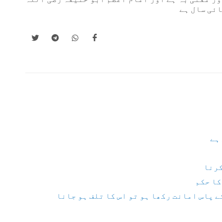
ائی سال ہے
ہے
کرنا
کا حکم
ے پاس امانت رکھا ہو تو اس کا تلف ہو جانا