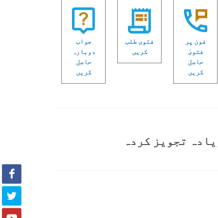
فون پر
فتوی طلب
جواب
فتویٰ
کریں
دوبارہ
حاصل
حاصل
کریں
کریں
یادہ تجویز کردہ